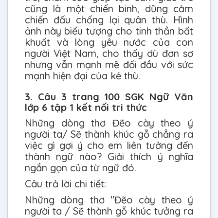
cũng là một chiến binh, dũng cảm
chiến đấu chống lại quân thù. Hình
ảnh này biểu tượng cho tinh thần bất
khuất và lòng yêu nước của con
người Việt Nam, cho thấy dù đơn sơ
nhưng vẫn mạnh mẽ đối đầu với sức
mạnh hiện đại của kẻ thù.
3. Câu 3 trang 100 SGK Ngữ Văn
lớp 6 tập 1 kết nối tri thức
Những dòng thơ Đẽo cày theo ý
người ta/ Sẽ thành khúc gỗ chẳng ra
việc gì gợi ý cho em liên tưởng đến
thành ngữ nào? Giải thích ý nghĩa
ngắn gọn của từ ngữ đó.
Câu trả lời chi tiết:
Những dòng thơ "Đẽo cày theo ý
người ta / Sẽ thành gỗ khúc tưởng ra