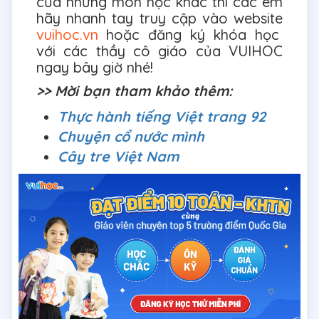
của những môn học khác thì các em
hãy nhanh tay truy cập vào website
vuihoc.vn
hoặc đăng ký khóa học
với các thầy cô giáo của VUIHOC
ngay bây giờ nhé!
>> Mời bạn tham khảo thêm:
Thực hành tiếng Việt trang 92
Chuyện cổ nước mình
Cây tre Việt Nam