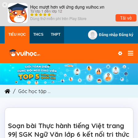
×
Học mượt hơn với ứng dụng vuihoc.vn
Từ lớp 1 đến lớp 12
Tải về
Dùng thử miễn phí trên
Play Store
TIỂU HỌC
THCS
THPT
Đăng nhập
Đăng ký
Góc học tập
Soạn bài Thực hành tiếng Việt trang
Soạn bài Thực hành tiếng Việt trang
99| SGK Ngữ Văn lớp 6 kết nối tri thức