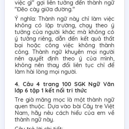
việc gì" gợi liên tưởng đến thành ngữ
"Đẽo cày giữa đường."
Ý nghĩa: Thành ngữ này chỉ làm việc
không có lập trường, chạy theo ý
tưởng của người khác mà không có
ý tưởng riêng, dẫn đến kết quả thất
bại hoặc công việc không thành
công. Thành ngữ khuyên mọi người
nên quyết định theo ý của mình,
không nên thay đổi liên tục chỉ để
làm hài lòng mọi người.
4. Câu 4 trang 100 SGK Ngữ Văn
lớp 6 tập 1 kết nối tri thức
Tre già măng mọc là một thành ngữ
quen thuộc. Dựa vào bài Cây tre Việt
Nam, hãy nêu cách hiểu của em về
thành ngữ này.
Câu trả lời chi tiết: