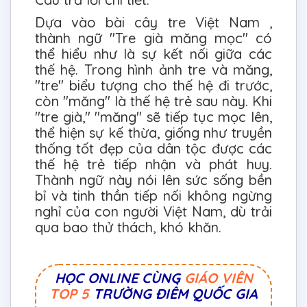
Dựa vào bài cây tre Việt Nam ,
thành ngữ "Tre già măng mọc" có
thể hiểu như là sự kết nối giữa các
thế hệ. Trong hình ảnh tre và măng,
"tre" biểu tượng cho thế hệ đi trước,
còn "măng" là thế hệ trẻ sau này. Khi
"tre già," "măng" sẽ tiếp tục mọc lên,
thể hiện sự kế thừa, giống như truyền
thống tốt đẹp của dân tộc được các
thế hệ trẻ tiếp nhận và phát huy.
Thành ngữ này nói lên sức sống bền
bỉ và tinh thần tiếp nối không ngừng
nghỉ của con người Việt Nam, dù trải
qua bao thử thách, khó khăn.
HỌC ONLINE CÙNG
GIÁO VIÊN
TOP 5
TRƯỜNG ĐIỂM QUỐC GIA