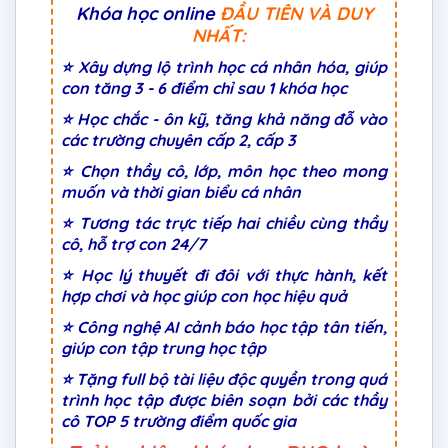
Khóa học online
ĐẦU TIÊN VÀ DUY
NHẤT:
⭐ Xây dựng lộ trình học cá nhân hóa, giúp
con tăng 3 - 6 điểm chỉ sau 1 khóa học
⭐ Học chắc - ôn kỹ, tăng khả năng đỗ vào
các trường chuyên cấp 2, cấp 3
⭐ Chọn thầy cô, lớp, môn học theo mong
muốn và thời gian biểu cá nhân
⭐ Tương tác trực tiếp hai chiều cùng thầy
cô, hỗ trợ con 24/7
⭐ Học lý thuyết đi đôi với thực hành, kết
hợp chơi và học giúp con học hiệu quả
⭐ Công nghệ AI cảnh báo học tập tân tiến,
giúp con tập trung học tập
⭐ Tặng full bộ tài liệu độc quyền trong quá
trình học tập được biên soạn bởi các thầy
cô TOP 5 trường điểm quốc gia