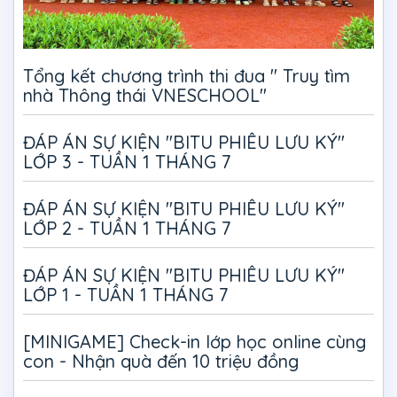
Tổng kết chương trình thi đua " Truy tìm
nhà Thông thái VNESCHOOL"
ĐÁP ÁN SỰ KIỆN "BITU PHIÊU LƯU KÝ"
LỚP 3 - TUẦN 1 THÁNG 7
ĐÁP ÁN SỰ KIỆN "BITU PHIÊU LƯU KÝ"
LỚP 2 - TUẦN 1 THÁNG 7
ĐÁP ÁN SỰ KIỆN "BITU PHIÊU LƯU KÝ"
LỚP 1 - TUẦN 1 THÁNG 7
[MINIGAME] Check-in lớp học online cùng
con - Nhận quà đến 10 triệu đồng