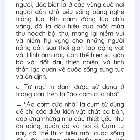
người, đặc biệt là ở các vùng quê nơi
người dân chủ yếu sống bằng nghề
trồng lúa. Khi cánh đồng lúa chín
vàng, đó là dấu hiệu của một mùa
thu hoạch bội thu, mang lại niềm vui
và niềm hy vọng cho những người
nông dân sau thời gian lao động vất
vả. Hình ảnh này còn thể hiện sự gắn
bó với đất đai, thiên nhiên, và tinh
thần lạc quan về cuộc sống sung túc
và ổn định.
c. Từ ngữ in đậm được sử dụng ở
trong câu trên là “áo cơm cửa nhà”.
→ "Áo cơm cửa nhà" là cụm từ dùng
để chỉ các điều kiện vật chất cơ bản,
đáp ứng những nhu cầu thiết yếu như
ăn uống, quần áo và nơi ở. Cụm từ
này có thể thực hiện một cuộc sống