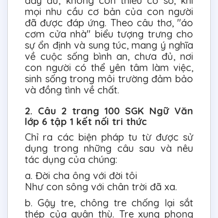
đầy đủ, không còn thiếu cơ sở, khi
mọi nhu cầu cơ bản của con người
đã được đáp ứng. Theo câu thơ, "áo
cơm cửa nhà" biểu tượng trưng cho
sự ổn định và sung túc, mang ý nghĩa
về cuộc sống bình an, chưa đủ, nơi
con người có thể yên tâm làm việc,
sinh sống trong môi trường đảm bảo
và đồng tình về chất.
2. Câu 2 trang 100 SGK Ngữ Văn
lớp 6 tập 1 kết nối tri thức
Chỉ ra các biện pháp tu từ được sử
dụng trong những câu sau và nêu
tác dụng của chúng:
a. Đời cha ông với đời tôi
Như con sông với chân trời đã xa.
b. Gậy tre, chông tre chống lại sắt
thép của quân thù. Tre xung phong