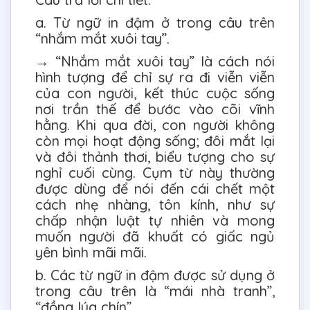
a. Từ ngữ in đậm ở trong câu trên
“nhắm mắt xuôi tay”.
→ “Nhắm mắt xuôi tay” là cách nói
hình tượng để chỉ sự ra đi viễn viễn
của con người, kết thúc cuộc sống
nơi trần thế để bước vào cõi vĩnh
hằng. Khi qua đời, con người không
còn mọi hoạt động sống; đôi mắt lại
và đôi thảnh thơi, biểu tượng cho sự
nghỉ cuối cùng. Cụm từ này thường
được dùng để nói đến cái chết một
cách nhẹ nhàng, tôn kính, như sự
chấp nhận luật tự nhiên và mong
muốn người đã khuất có giấc ngủ
yên bình mãi mãi.
b. Các từ ngữ in đậm được sử dụng ở
trong câu trên là “mái nhà tranh”,
“đồng lúa chín”.