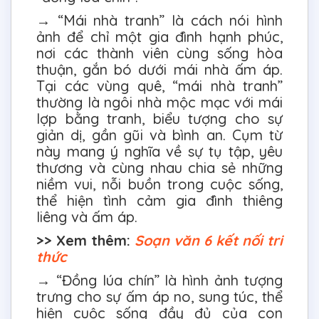
→ “Mái nhà tranh” là cách nói hình
ảnh để chỉ một gia đình hạnh phúc,
nơi các thành viên cùng sống hòa
thuận, gắn bó dưới mái nhà ấm áp.
Tại các vùng quê, “mái nhà tranh”
thường là ngôi nhà mộc mạc với mái
lợp bằng tranh, biểu tượng cho sự
giản dị, gần gũi và bình an. Cụm từ
này mang ý nghĩa về sự tụ tập, yêu
thương và cùng nhau chia sẻ những
niềm vui, nỗi buồn trong cuộc sống,
thể hiện tình cảm gia đình thiêng
liêng và ấm áp.
>> Xem thêm:
Soạn văn 6 kết nối tri
thức
→ “Đồng lúa chín” là hình ảnh tượng
trưng cho sự ấm áp no, sung túc, thể
hiện cuộc sống đầy đủ của con