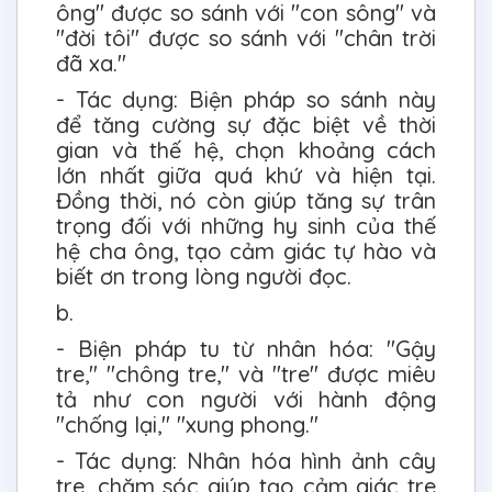
ông" được so sánh với "con sông" và
"đời tôi" được so sánh với "chân trời
đã xa."
- Tác dụng: Biện pháp so sánh này
để tăng cường sự đặc biệt về thời
gian và thế hệ, chọn khoảng cách
lớn nhất giữa quá khứ và hiện tại.
Đồng thời, nó còn giúp tăng sự trân
trọng đối với những hy sinh của thế
hệ cha ông, tạo cảm giác tự hào và
biết ơn trong lòng người đọc.
b.
- Biện pháp tu từ nhân hóa: "Gậy
tre," "chông tre," và "tre" được miêu
tả như con người với hành động
"chống lại," "xung phong."
- Tác dụng: Nhân hóa hình ảnh cây
tre, chăm sóc giúp tạo cảm giác tre