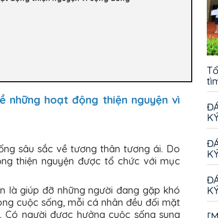
Tổ
tì
 về những hoạt động thiện nguyện vì
ĐÁ
KÝ
ĐÁ
ống sâu sắc về tương thân tương ái. Do
KÝ
động thiện nguyện được tổ chức với mục
ĐÁ
ên là giúp đỡ những người đang gặp khó
KÝ
rong cuộc sống, mỗi cá nhân đều đối mặt
ệt. Có người được hưởng cuộc sống sung
[M