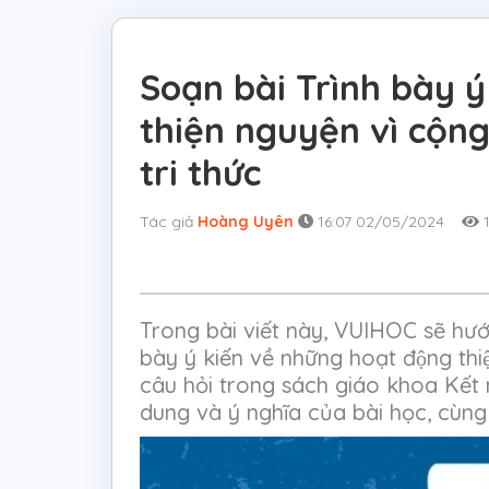
Soạn bài Trình bày y
thiện nguyện vì cộng
tri thức
Tác giả
Hoàng Uyên
16:07 02/05/2024
1
Trong bài viết này, VUIHOC sẽ hướ
bày ý kiến về những hoạt động th
câu hỏi trong sách giáo khoa Kết n
dung và ý nghĩa của bài học, cùng