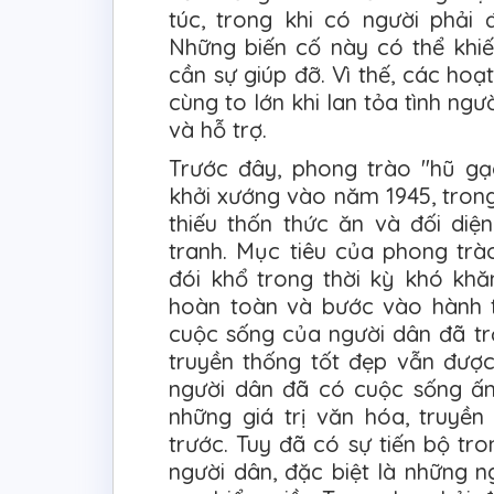
túc, trong khi có người phải 
Những biến cố này có thể khiế
cần sự giúp đỡ. Vì thế, các hoạ
cùng to lớn khi lan tỏa tình ng
và hỗ trợ.
Trước đây, phong trào "hũ gạ
khởi xướng vào năm 1945, trong
thiếu thốn thức ăn và đối diệ
tranh. Mục tiêu của phong tr
đói khổ trong thời kỳ khó khă
hoàn toàn và bước vào hành t
cuộc sống của người dân đã trở 
truyền thống tốt đẹp vẫn được
người dân đã có cuộc sống ấ
những giá trị văn hóa, truyề
trước. Tuy đã có sự tiến bộ tr
người dân, đặc biệt là những n