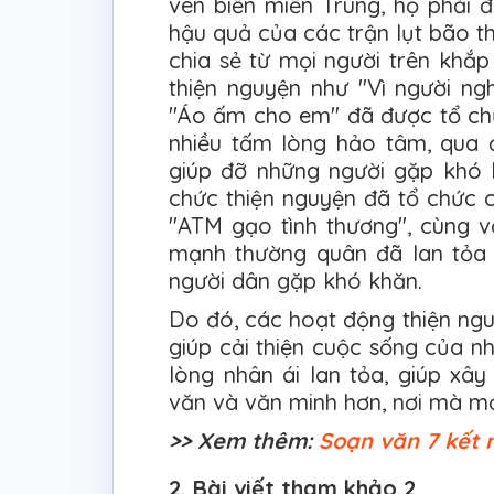
ven biển miền Trung, họ phải đ
hậu quả của các trận lụt bão th
chia sẻ từ mọi người trên khắp
thiện nguyện như "Vì người ngh
"Áo ấm cho em" đã được tổ chứ
nhiều tấm lòng hảo tâm, qua 
giúp đỡ những người gặp khó k
chức thiện nguyện đã tổ chức c
"ATM gạo tình thương", cùng v
mạnh thường quân đã lan tỏa 
người dân gặp khó khăn.
Do đó, các hoạt động thiện ngu
giúp cải thiện cuộc sống của n
lòng nhân ái lan tỏa, giúp xây
văn và văn minh hơn, nơi mà mọ
>> Xem thêm:
Soạn văn 7 kết n
2. Bài viết tham khảo 2