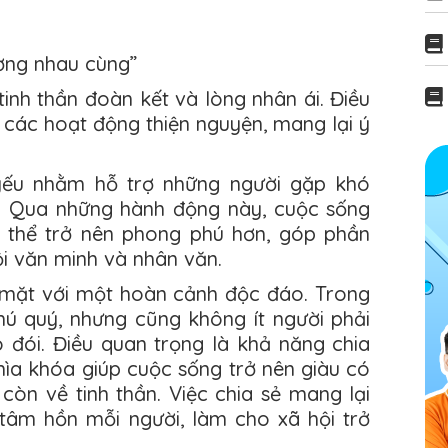
ơng nhau cùng”
tinh thần đoàn kết và lòng nhân ái. Điều
 các hoạt động thiện nguyện, mang lại ý
yếu nhằm hỗ trợ những người gặp khó
t. Qua những hành động này, cuộc sống
 thể trở nên phong phú hơn, góp phần
ội văn minh và nhân văn.
i mặt với một hoàn cảnh độc đáo. Trong
hú quý, nhưng cũng không ít người phải
 đói. Điều quan trọng là khả năng chia
hìa khóa giúp cuộc sống trở nên giàu có
còn về tinh thần. Việc chia sẻ mang lại
tâm hồn mỗi người, làm cho xã hội trở