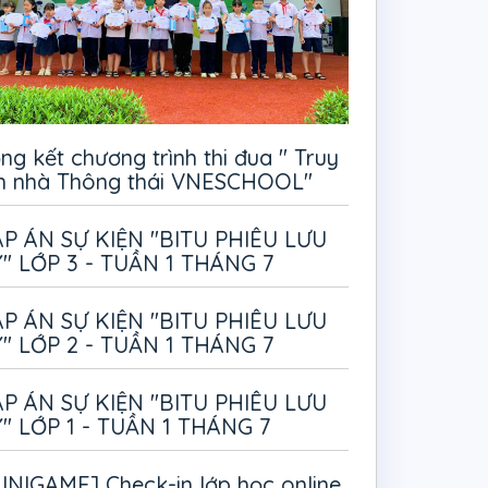
ng kết chương trình thi đua " Truy
m nhà Thông thái VNESCHOOL"
P ÁN SỰ KIỆN "BITU PHIÊU LƯU
" LỚP 3 - TUẦN 1 THÁNG 7
P ÁN SỰ KIỆN "BITU PHIÊU LƯU
" LỚP 2 - TUẦN 1 THÁNG 7
P ÁN SỰ KIỆN "BITU PHIÊU LƯU
" LỚP 1 - TUẦN 1 THÁNG 7
INIGAME] Check-in lớp học online