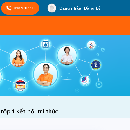
Đăng nhập
Đăng ký
0987810990
tập 1 kết nối tri thức