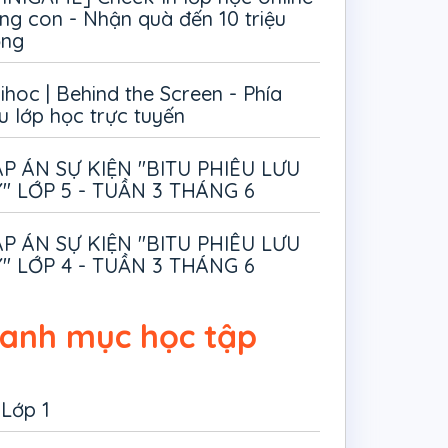
ng con - Nhận quà đến 10 triệu
ồng
ihoc | Behind the Screen - Phía
u lớp học trực tuyến
P ÁN SỰ KIỆN "BITU PHIÊU LƯU
" LỚP 5 - TUẦN 3 THÁNG 6
P ÁN SỰ KIỆN "BITU PHIÊU LƯU
" LỚP 4 - TUẦN 3 THÁNG 6
anh mục học tập
Lớp 1