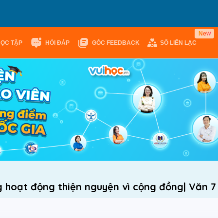
w
N
e
HỌC TẬP
HỎI ĐÁP
GÓC FEEDBACK
SỔ LIÊN LẠC
hững hoạt động thiện nguyện vì cộng đồng| Văn 7 