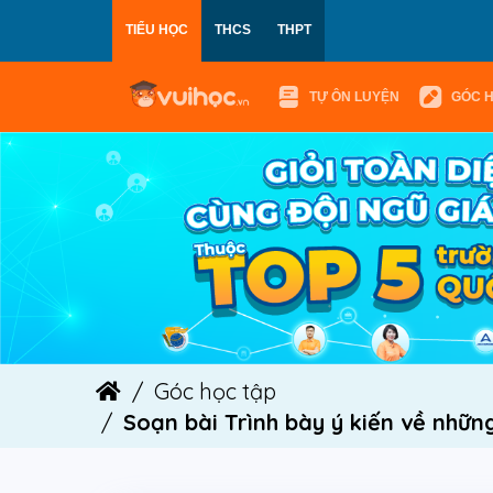
TIỂU HỌC
THCS
THPT
TỰ ÔN LUYỆN
GÓC 
Góc học tập
Soạn bài Trình bày ý kiến về n