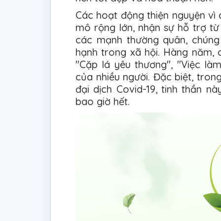
Các hoạt động thiện nguyện vì
mô rộng lớn, nhận sự hỗ trợ t
các mạnh thường quân, chúng 
hạnh trong xã hội. Hàng năm, c
"Cặp lá yêu thương", "Việc làm
của nhiều người. Đặc biệt, tro
đại dịch Covid-19, tinh thần n
bao giờ hết.