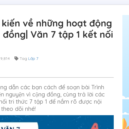
́ kiến về những hoạt động
 đồng| Văn 7 tập 1 kết nối
9,814
Tag
Lớp 7
ng dẫn các bạn cách để soạn bài Trình
iện nguyện vì cộng đồng, cùng trả lời các
ối tri thức 7 tập 1 để nắm rõ được nội
 theo dõi nhé!