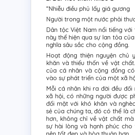
“Nhiễu điều phủ lấy giá gương
Người trong một nước phải thư
Dân tộc Việt Nam nổi tiếng với 
này thể hiện qua sự lan tỏa của
nghĩa sâu sắc cho cộng đồng.
Hoạt động thiện nguyện chủ 
khăn và thiếu thốn về vật chấ
của cá nhân và cộng đồng có
vào sự phát triển của một xã h
Mỗi cá nhân khi ra đời đều đố
xã hội, có những người được p
đối mặt với khó khăn và nghèo
sẻ của chúng ta, đó có thể là c
hơn, không chỉ về vật chất mà 
sự hài lòng và hạnh phúc cho 
nên tốt đẹp và hòa thuận hơn.