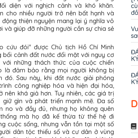
đối diện với nghịch cảnh và khó khăn.
cù
đ
n cho nhiều người trở nên bất hạnh và
t động thiện nguyện mang lại ý nghĩa vô
ười và giúp đỡ những người cần sự chia sẻ
Vu
sa
o cứu đói" được Chủ tịch Hồ Chí Minh
ĐÁ
 bối cảnh đất nước đối mặt với nguy cơ
KÝ
n với những thách thức của cuộc chiến
ào là đảm bảo rằng mọi người không bị
ĐÁ
n đó. Sau này, khi đất nước giải phóng
KÝ
rình công nghiệp hóa và hiện đại hóa,
nên khá giả hơn. Tuy nhiên, các giá trị
 giữ gìn và phát triển mạnh mẽ. Đa số
D
m no và đầy đủ, nhưng họ không quên
n thống mà họ đã kế thừa từ thế hệ đi
ong cuộc sống, nhưng vẫn tồn tại một số
gười dân tộc thiểu số và cư dân ở vùng