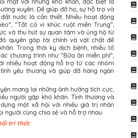
ối mặt với những khó khăn, đặc biệt là
ường xuyên. Để giúp đỡ họ, sự hỗ trợ và
 đất nước là cần thiết. Nhiều hoạt động
èo", "Tất cả vì khúc ruột miền Trung",
c và thu hút sự quan tâm và ủng hộ từ
đó quyên góp tài chính và vật chất để
hăn. Trong thời kỳ dịch bệnh, nhiều tổ
ác chương trình như "Bữa ăn miễn phí",
ới nhiều hoạt động hỗ trợ từ các nhóm
tình yêu thương và giúp đỡ hàng ngàn
yện mang lại những ảnh hưởng tích cực,
hiều người gặp khó khăn. Tình thương và
 dựng một xã hội với nhiều giá trị nhân
i người cùng chia sẻ và hỗ trợ nhau.
ối tri thức