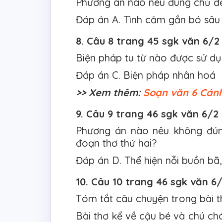
Phương án nào nêu đúng chủ đề
Đáp án A. Tình cảm gắn bó sâu
8. Câu 8 trang 45 sgk văn 6/2
Biện pháp tu từ nào được sử dụ
Đáp án C. Biện pháp nhân hoá
>> Xem thêm:
Soạn văn 6 Cánh
9. Câu 9 trang 46 sgk văn 6/2
Phương án nào nêu không đún
đoạn thơ thứ hai?
Đáp án D. Thể hiện nỗi buồn bã
10. Câu 10 trang 46 sgk văn 6
Tóm tắt câu chuyện trong bài t
Bài thơ kể về cậu bé và chú chó