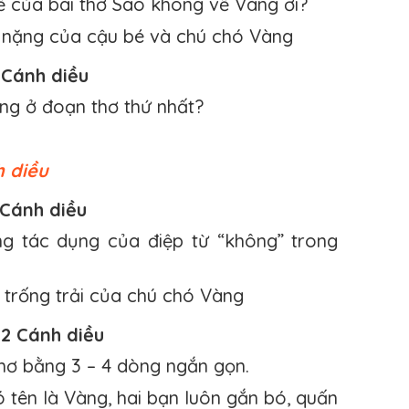
 của bài thơ Sao không về Vàng ơi?
 nặng của cậu bé và chú chó Vàng
 Cánh diều
ng ở đoạn thơ thứ nhất?
 diều
 Cánh diều
g tác dụng của điệp từ “không” trong
, trống trải của chú chó Vàng
/2 Cánh diều
hơ bằng 3 – 4 dòng ngắn gọn.
 tên là Vàng, hai bạn luôn gắn bó, quấn