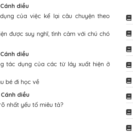
 Cánh diều
dụng của việc kể lại câu chuyện theo
iện được suy nghĩ, tình cảm với chú chó
 Cánh diều
 tác dụng của các từ láy xuất hiện ở
u bé đi học về
 Cánh diều
rõ nhất yếu tố miêu tả?