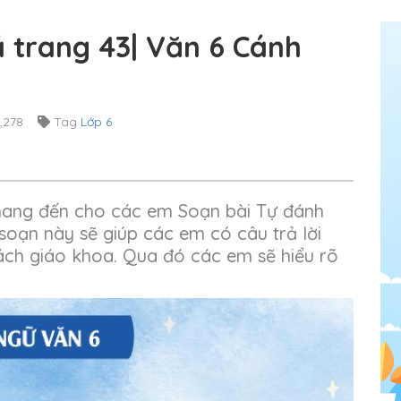
á trang 43| Văn 6 Cánh
,278
Tag
Lớp 6
 mang đến cho các em Soạn bài Tự đánh
 soạn này sẽ giúp các em có câu trả lời
ách giáo khoa. Qua đó các em sẽ hiểu rõ