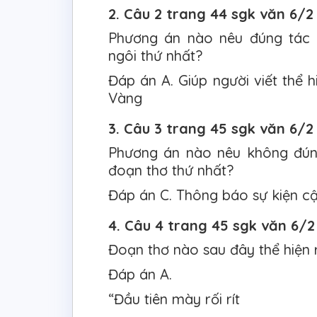
2. Câu 2 trang 44 sgk văn 6/2
Phương án nào nêu đúng tác 
ngôi thứ nhất?
Đáp án A. Giúp người viết thể h
Vàng
3. Câu 3 trang 45 sgk văn 6/2
Phương án nào nêu không đúng
đoạn thơ thứ nhất?
Đáp án C. Thông báo sự kiện cậ
4. Câu 4 trang 45 sgk văn 6/2
Đoạn thơ nào sau đây thể hiện 
Đáp án A.
“Đầu tiên mày rối rít