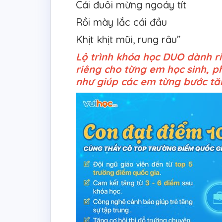
Cái đuôi mừng ngoáy tít
Rồi mày lắc cái đầu
Khịt khịt mũi, rung râu”
Lộ trình khóa học DUO dành r
riêng cho từng em học sinh, 
như giúp các em từng bước tăn