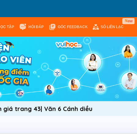
e
N
w
HỌC TẬP
HỎI ĐÁP
GÓC FEEDBACK
SỔ LIÊN LẠC
 giá trang 43| Văn 6 Cánh diều