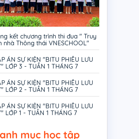
ng kết chương trình thi đua " Truy
m nhà Thông thái VNESCHOOL"
P ÁN SỰ KIỆN "BITU PHIÊU LƯU
" LỚP 3 - TUẦN 1 THÁNG 7
P ÁN SỰ KIỆN "BITU PHIÊU LƯU
" LỚP 2 - TUẦN 1 THÁNG 7
P ÁN SỰ KIỆN "BITU PHIÊU LƯU
" LỚP 1 - TUẦN 1 THÁNG 7
anh mục học tập