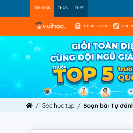
TIỂU HỌC
THCS
THPT
TỰ ÔN LUYỆN
GÓC 
Góc học tập
Soạn bài Tự đánh