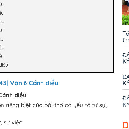
ều
ều
ều
ều
Tổ
ều
tì
ều
ĐÁ
ều
KÝ
diều
ĐÁ
 43| Văn 6 Cánh diều
KÝ
 Cánh diều
ĐÁ
KÝ
 riêng biệt của bài thơ có yếu tố tự sự,
, sự việc
D