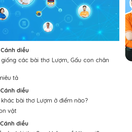
 Cánh diều
 giống các bài thơ Lượm, Gấu con chân
miêu tả
 Cánh diều
 khác bài thơ Lượm ở điểm nào?
on vật
 Cánh diều