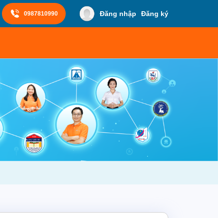
Đăng nhập
Đăng ký
0987810990