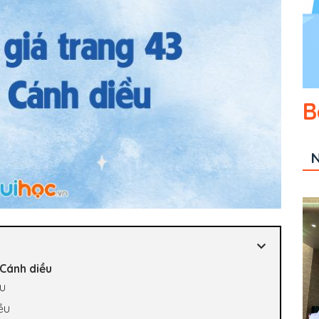
B
N
 Cánh diều
ều
ều