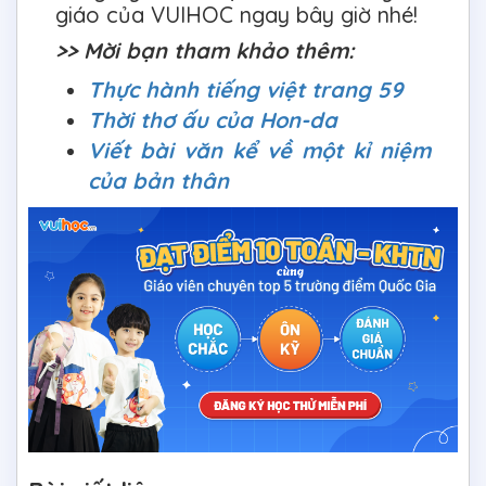
giáo của VUIHOC ngay bây giờ nhé!
>> Mời bạn tham khảo thêm:
Thực hành tiếng việt trang 59
Thời thơ ấu của Hon-da
Viết bài văn kể về một kỉ niệm
của bản thân