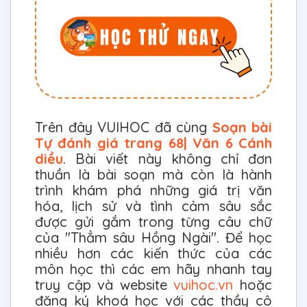
Trên đây VUIHOC đã cùng
Soạn bài
Tự đánh giá trang 68| Văn 6 Cánh
diều
. Bài viết này không chỉ đơn
thuần là bài soạn mà còn là hành
trình khám phá những giá trị văn
hóa, lịch sử và tình cảm sâu sắc
được gửi gắm trong từng câu chữ
của "Thẳm sâu Hồng Ngài". Để học
nhiều hơn các kiến thức của các
môn học thì các em hãy nhanh tay
truy cập và website
vuihoc.vn
hoặc
đăng ký khoá học với các thầy cô