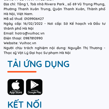
Địa chỉ: Tầng 1, Toà nhà Rivera Park , số 69 Vũ Trọng Phụng,
Phường Thanh Xuân Trung, Quận Thanh Xuân, Thành phố
Hà Nội, Việt Nam.
Mã số thuế: 0109906427
Ngày cấp: 16/02/2022 - Nơi cấp: Sở Kế hoạch và Đầu tư
thành phố Hà Nội
Email: hotro@vuihoc.vn
Điện thoại: 0987810990
Website: Vuihoc.vn
Người chịu trách nghiệm nội dung: Nguyễn Thị Thương -
Thạc sỹ Vật Lý Đại học Sư phạm Hà Nội
TẢI ỨNG DỤNG
KẾT NỐI