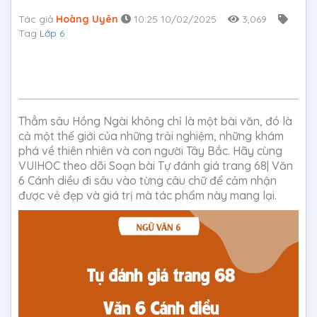
Tác giả
Hoàng Uyên
10:25 10/02/2025
3,069
Tag
Lớp 6
Thẳm sâu Hồng Ngài không chỉ là một bài văn, đó là
cả một thế giới của những trải nghiệm, những khám
phá về thiên nhiên và con người Tây Bắc. Hãy cùng
VUIHOC theo dõi Soạn bài Tự đánh giá trang 68| Văn
6 Cánh diều đi sâu vào từng câu chữ để cảm nhận
được vẻ đẹp và giá trị mà tác phẩm này mang lại.