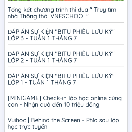
Tổng kết chương trình thi đua " Truy tìm
nhà Thông thái VNESCHOOL"
ĐÁP ÁN SỰ KIỆN "BITU PHIÊU LƯU KÝ"
LỚP 3 - TUẦN 1 THÁNG 7
ĐÁP ÁN SỰ KIỆN "BITU PHIÊU LƯU KÝ"
LỚP 2 - TUẦN 1 THÁNG 7
ĐÁP ÁN SỰ KIỆN "BITU PHIÊU LƯU KÝ"
LỚP 1 - TUẦN 1 THÁNG 7
[MINIGAME] Check-in lớp học online cùng
con - Nhận quà đến 10 triệu đồng
Vuihoc | Behind the Screen - Phía sau lớp
học trực tuyến