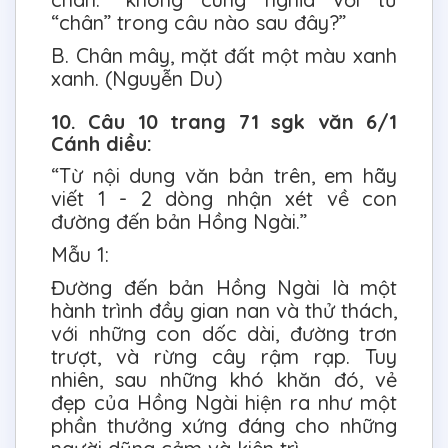
“chân” trong câu nào sau đây?”
B. Chân mây, mặt đất một màu xanh
xanh. (Nguyễn Du)
10. Câu 10 trang 71 sgk văn 6/1
Cánh diều:
“Từ nội dung văn bản trên, em hãy
viết 1 - 2 dòng nhận xét về con
đường đến bản Hồng Ngài.”
Mẫu 1:
Đường đến bản Hồng Ngài là một
hành trình đầy gian nan và thử thách,
với những con dốc dài, đường trơn
trượt, và rừng cây rậm rạp. Tuy
nhiên, sau những khó khăn đó, vẻ
đẹp của Hồng Ngài hiện ra như một
phần thưởng xứng đáng cho những