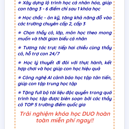
⭐ Xây dựng lộ trình học cá nhân hóa, giúp
con tăng 3 - 6 điểm chỉ sau 1 khóa học
⭐ Học chắc - ôn kỹ, tăng khả năng đỗ vào
các trường chuyên cấp 2, cấp 3
⭐ Chọn thầy cô, lớp, môn học theo mong
muốn và thời gian biểu cá nhân
⭐ Tương tác trực tiếp hai chiều cùng thầy
cô, hỗ trợ con 24/7
⭐ Học lý thuyết đi đôi với thực hành, kết
hợp chơi và học giúp con học hiệu quả
⭐ Công nghệ AI cảnh báo học tập tân tiến,
giúp con tập trung học tập
⭐ Tặng full bộ tài liệu độc quyền trong quá
trình học tập được biên soạn bởi các thầy
cô TOP 5 trường điểm quốc gia
Trải nghiệm khóa học DUO hoàn
toàn miễn phí ngay!!