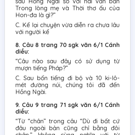
sâu Hồng Ngài so với hai văn bản
Trong lòng mẹ và Thời thơ ấu của
Hon-đa là gì?”
C. Kể lại chuyện vừa diễn ra chưa lâu
với người kể
8. Câu 8 trang 70 sgk văn 6/1 Cánh
diều:
“Câu nào sau đây có sử dụng từ
mượn tiếng Pháp?”
C. Sau bốn tiếng đi bộ và 10 ki-lô-
mét đường núi, chúng tôi đã đến
Hồng Ngài.
9. Câu 9 trang 71 sgk văn 6/1 Cánh
diều:
“Từ “chân” trong câu “Dù đi bất cứ
đâu ngoài bản cũng chỉ bằng đôi
chân.” không cùng nghĩa với từ