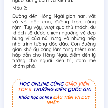
người dũng cảm và kiên trì.
Mẫu 2:
Đường đến Hồng Ngài gian nan, vất
vả với dốc cao, đường trơn, rừng
rậm. Tuy vậy, vượt qua thử thách, du
khách sẽ được chiêm ngưỡng vẻ đẹp
hùng vĩ của núi rừng và những nếp
nhà trình tường độc đáo. Con đường
gian khổ ấy càng làm tăng thêm sức
hấp dẫn cho Hồng Ngài, điểm đến lý
tưởng cho người kiên trì, đam mê
khám phá.
HỌC ONLINE CÙNG
GIÁO VIÊN
TOP 5
TRƯỜNG ĐIỂM QUỐC GIA
Khóa học online
ĐẦU TIÊN VÀ DUY
NHẤT: