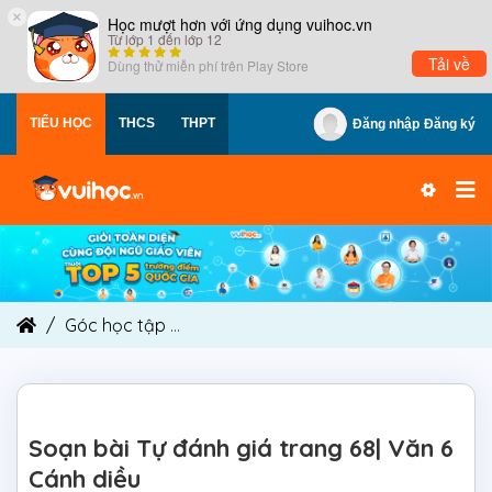
×
Học mượt hơn với ứng dụng vuihoc.vn
Từ lớp 1 đến lớp 12
Tải về
Dùng thử miễn phí trên
Play Store
TIỂU HỌC
THCS
THPT
Đăng nhập
Đăng ký
Góc học tập
Soạn bài Tự đánh giá trang 68| Văn
Soạn bài Tự đánh giá trang 68| Văn 6
Cánh diều