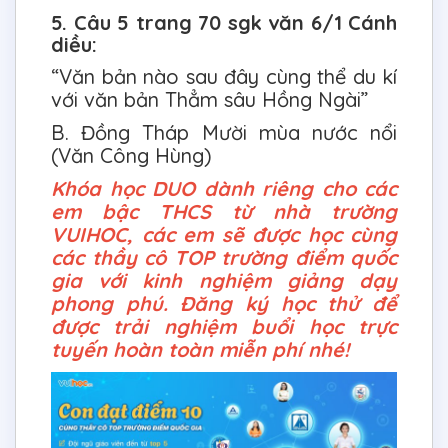
5. Câu 5 trang 70 sgk văn 6/1 Cánh
diều:
“Văn bản nào sau đây cùng thể du kí
với văn bản Thẳm sâu Hồng Ngài”
B. Đồng Tháp Mười mùa nước nổi
(Văn Công Hùng)
Khóa học DUO dành riêng cho các
em bậc THCS từ nhà trường
VUIHOC, các em sẽ được học cùng
các thầy cô TOP trường điểm quốc
gia với kinh nghiệm giảng dạy
phong phú. Đăng ký học thử để
được trải nghiệm buổi học trực
tuyến hoàn toàn miễn phí nhé!