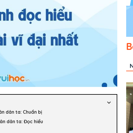
B
N
ân dân ta: Chuẩn bị
ân dân ta: Đọc hiểu