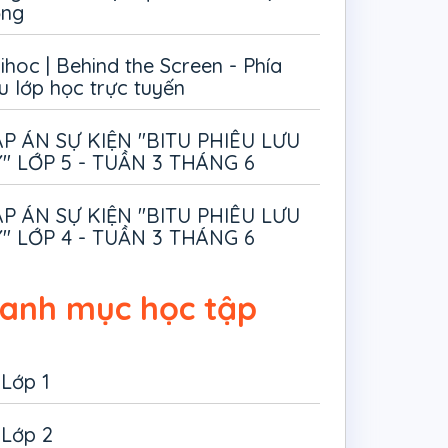
ồng
ihoc | Behind the Screen - Phía
u lớp học trực tuyến
P ÁN SỰ KIỆN "BITU PHIÊU LƯU
" LỚP 5 - TUẦN 3 THÁNG 6
P ÁN SỰ KIỆN "BITU PHIÊU LƯU
" LỚP 4 - TUẦN 3 THÁNG 6
anh mục học tập
Lớp 1
Lớp 2