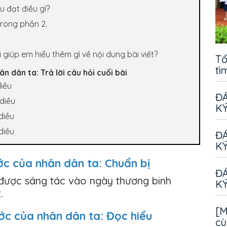
u đạt điều gì?
rong phần 2.
 giúp em hiểu thêm gì về nội dung bài viết?
Tổ
tì
n dân ta: Trả lời câu hỏi cuối bài
diều
ĐÁ
diều
KÝ
diều
diều
ĐÁ
KÝ
ước của nhân dân ta: Chuẩn bị
ĐÁ
” được sáng tác vào ngày thương binh
KÝ
.
[M
ước của nhân dân ta: Đọc hiểu
cù