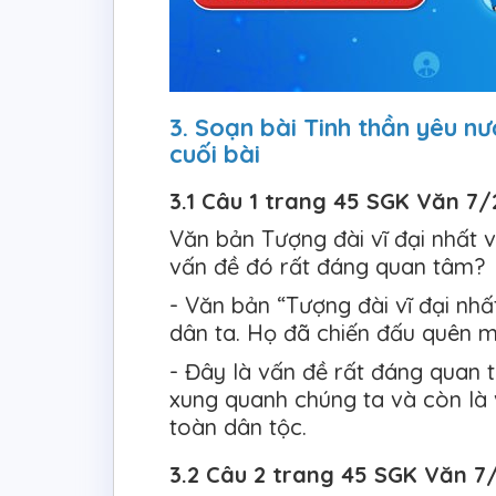
3. Soạn bài Tinh thần yêu nư
cuối bài
3.1 Câu 1 trang 45 SGK Văn 7
Văn bản Tượng đài vĩ đại nhất v
vấn đề đó rất đáng quan tâm?
- Văn bản “Tượng đài vĩ đại nhấ
dân ta. Họ đã chiến đấu quên mì
- Đây là vấn đề rất đáng quan t
xung quanh chúng ta và còn là
toàn dân tộc.
3.2 Câu 2 trang 45 SGK Văn 7