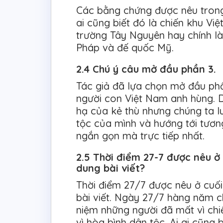
Các bằng chứng được nêu trong
ai cũng biết đó là chiến khu Vi
trường Tây Nguyên hay chính l
Pháp và đế quốc Mỹ.
2.4 Chú ý câu mở đầu phần 3.
Tác giả đã lựa chọn mở đầu phầ
người con Việt Nam anh hùng. Dù
hạ của kẻ thù nhưng chúng ta l
tộc của mình và hướng tới tươn
ngắn gọn mà trực tiếp nhất.
2.5 Thời điểm 27-7 được nêu ở 
dung bài viết?
Thời điểm 27/7 được nêu ở cuối
bài viết. Ngày 27/7 hàng năm c
niệm những người đã mất vì chi
vì hòa bình dân tộc. Ai ai cũng b