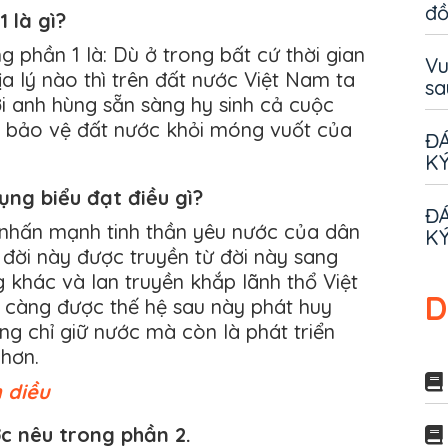
đ
 là gì?
g phần 1 là: Dù ở trong bất cứ thời gian
Vu
ịa lý nào thì trên đất nước Việt Nam ta
sa
i anh hùng sẵn sàng hy sinh cả cuộc
ể bảo vệ đất nước khỏi móng vuốt của
ĐÁ
KÝ
dụng biểu đạt điều gì?
ĐÁ
 nhấn mạnh tinh thần yêu nước của dân
KÝ
 đời này được truyền từ đời này sang
 khác và lan truyền khắp lãnh thổ Việt
D
 càng được thế hệ sau này phát huy
ng chỉ giữ nước mà còn là phát triển
hơn.
h diều
c nêu trong phần 2.