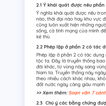
2.1 Ý khái quát được nêu phần 1
Ý nghĩa khái quát được nêu tron
nào, thời đại nào hay khu vực đ
cũng luôn xuất hiện những ngườ
sống, cả tính mạng của mình đ
kẻ thù.
2.2 Phép lặp ở phần 2 có tác 
Phép lặp ở phần 2 có tác dụng
tộc ta. Đây là truyền thống bao
đời khác, từ vùng này sang vùng
Nam ta. Truyền thống này ngày
theo nhiều cách khác nhau, khô
đất nước ngày càng giàu mạnh 
>> Xem thêm:
Soạn văn 7 cán
2.3 Chú ý các bằng chứng đượ