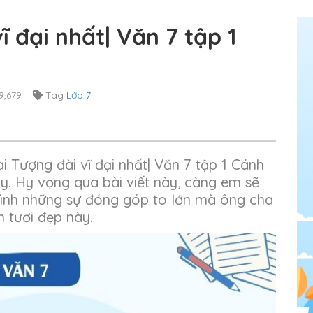
ĩ đại nhất| Văn 7 tập 1
9,679
Tag
Lớp 7
i Tượng đài vĩ đại nhất| Văn 7 tập 1 Cánh
ây. Hy vọng qua bài viết này, càng em sẽ
 mình những sự đóng góp to lớn mà ông cha
m tươi đẹp này.