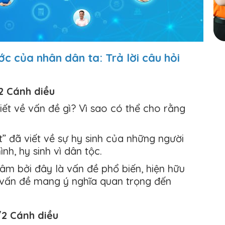
ớc của nhân dân ta: Trả lời câu hỏi
/2 Cánh diều
iết về vấn đề gì? Vì sao có thể cho rằng
t” đã viết về sự hy sinh của những người
nh, hy sinh vì dân tộc.
âm bởi đây là vấn đề phổ biến, hiện hữu
 vấn đề mang ý nghĩa quan trọng đến
/2 Cánh diều