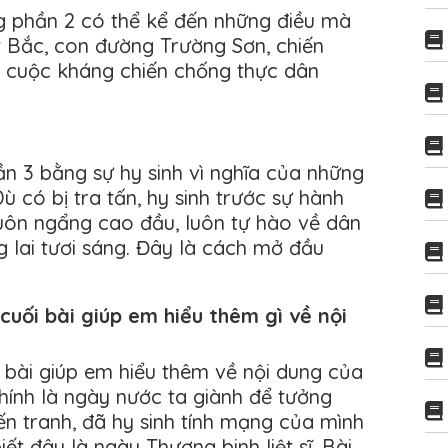
 phần 2 có thể kể đến những điều mà
ệt Bắc, con đường Trường Sơn, chiến
à cuộc kháng chiến chống thực dân
n 3 bằng sự hy sinh vì nghĩa của những
 có bị tra tấn, hy sinh trước sự hành
uôn ngẩng cao đầu, luôn tự hào về dân
g lai tươi sáng. Đây là cách mở đầu
cuối bài giúp em hiểu thêm gì về nội
 bài giúp em hiểu thêm về nội dung của
hính là ngày nước ta giành để tưởng
ến tranh, đã hy sinh tính mạng của mình
iết đây là ngày Thương binh liệt sĩ. Bài