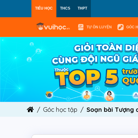
TIỂU HỌC
THCS
THPT
TỰ ÔN LUYỆN
GÓC 
Góc học tập
Soạn bài Tượng đ