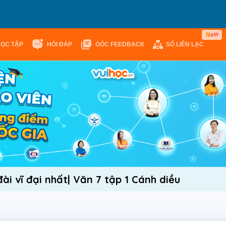
w
e
N
HỌC TẬP
HỎI ĐÁP
GÓC FEEDBACK
SỔ LIÊN LẠC
ài vĩ đại nhất| Văn 7 tập 1 Cánh diều