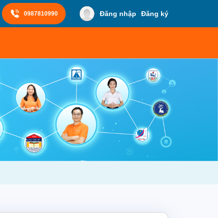
Đăng nhập
Đăng ký
0987810990