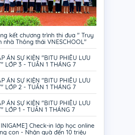
ng kết chương trình thi đua " Truy
m nhà Thông thái VNESCHOOL"
P ÁN SỰ KIỆN "BITU PHIÊU LƯU
" LỚP 3 - TUẦN 1 THÁNG 7
P ÁN SỰ KIỆN "BITU PHIÊU LƯU
" LỚP 2 - TUẦN 1 THÁNG 7
P ÁN SỰ KIỆN "BITU PHIÊU LƯU
" LỚP 1 - TUẦN 1 THÁNG 7
INIGAME] Check-in lớp học online
ng con - Nhận quà đến 10 triệu