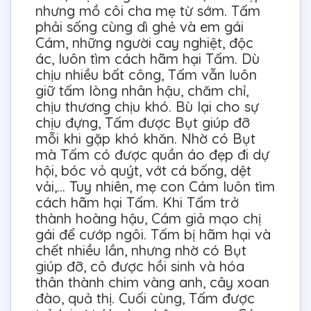
nhưng mồ côi cha mẹ từ sớm. Tấm
phải sống cùng dì ghẻ và em gái
Cám, những người cay nghiệt, độc
ác, luôn tìm cách hãm hại Tấm. Dù
chịu nhiều bất công, Tấm vẫn luôn
giữ tấm lòng nhân hậu, chăm chỉ,
chịu thương chịu khó. Bù lại cho sự
chịu đựng, Tấm được Bụt giúp đỡ
mỗi khi gặp khó khăn. Nhờ có Bụt
mà Tấm có được quần áo đẹp đi dự
hội, bóc vỏ quýt, vớt cá bống, dệt
vải,... Tuy nhiên, mẹ con Cám luôn tìm
cách hãm hại Tấm. Khi Tấm trở
thành hoàng hậu, Cám giả mạo chị
gái để cướp ngôi. Tấm bị hãm hại và
chết nhiều lần, nhưng nhờ có Bụt
giúp đỡ, cô được hồi sinh và hóa
thân thành chim vàng anh, cây xoan
đào, quả thị. Cuối cùng, Tấm được