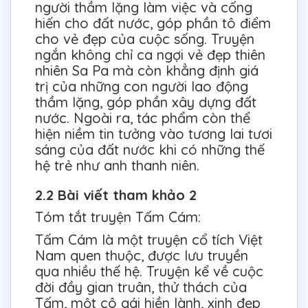
người thầm lặng làm việc và cống
hiến cho đất nước, góp phần tô điểm
cho vẻ đẹp của cuộc sống. Truyện
ngắn không chỉ ca ngợi vẻ đẹp thiên
nhiên Sa Pa mà còn khẳng định giá
trị của những con người lao động
thầm lặng, góp phần xây dựng đất
nước. Ngoài ra, tác phẩm còn thể
hiện niềm tin tưởng vào tương lai tươi
sáng của đất nước khi có những thế
hệ trẻ như anh thanh niên.
2.2 Bài viết tham khảo 2
Tóm tắt truyện Tấm Cám:
Tấm Cám là một truyện cổ tích Việt
Nam quen thuộc, được lưu truyền
qua nhiều thế hệ. Truyện kể về cuộc
đời đầy gian truân, thử thách của
Tấm, một cô gái hiền lành, xinh đẹp