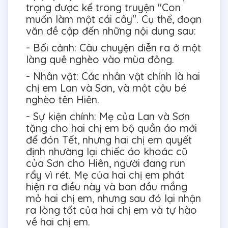
trọng được kể trong truyện "Con
muốn làm một cái cây". Cụ thể, đoạn
văn đề cập đến những nội dung sau:
- Bối cảnh: Câu chuyện diễn ra ở một
làng quê nghèo vào mùa đông.
- Nhân vật: Các nhân vật chính là hai
chị em Lan và Sơn, và một cậu bé
nghèo tên Hiên.
- Sự kiện chính: Mẹ của Lan và Sơn
tặng cho hai chị em bộ quần áo mới
để đón Tết, nhưng hai chị em quyết
định nhường lại chiếc áo khoác cũ
của Sơn cho Hiên, người đang run
rẩy vì rét. Mẹ của hai chị em phát
hiện ra điều này và ban đầu mắng
mỏ hai chị em, nhưng sau đó lại nhận
ra lòng tốt của hai chị em và tự hào
về hai chị em.