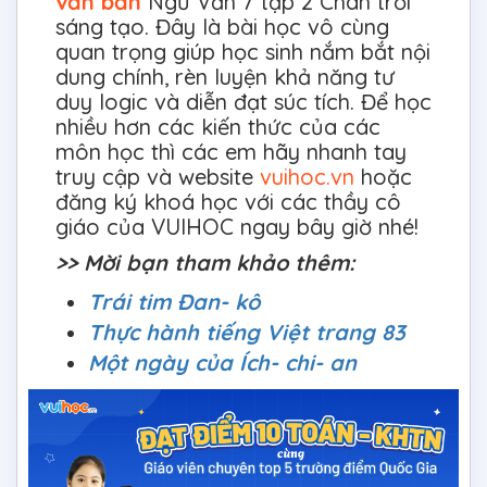
văn bản
Ngữ Văn 7 tập 2 Chân trời
sáng tạo. Đây là bài học vô cùng
quan trọng giúp học sinh nắm bắt nội
dung chính, rèn luyện khả năng tư
duy logic và diễn đạt súc tích. Để học
nhiều hơn các kiến thức của các
môn học thì các em hãy nhanh tay
truy cập và website
vuihoc.vn
hoặc
đăng ký khoá học với các thầy cô
giáo của VUIHOC ngay bây giờ nhé!
>> Mời bạn tham khảo thêm:
Trái tim Đan- kô
Thực hành tiếng Việt trang 83
Một ngày của Ích- chi- an