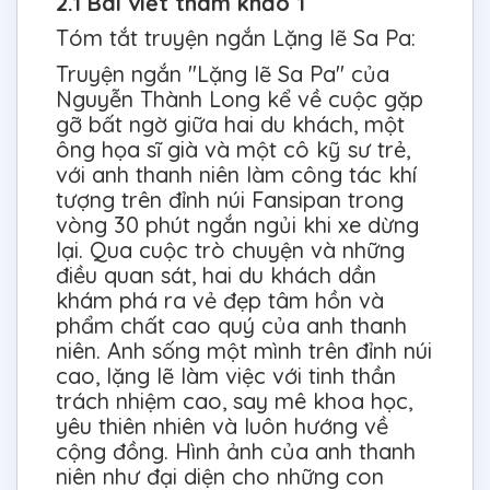
2.1 Bài viết tham khảo 1
Tóm tắt truyện ngắn Lặng lẽ Sa Pa:
Truyện ngắn "Lặng lẽ Sa Pa" của
Nguyễn Thành Long kể về cuộc gặp
gỡ bất ngờ giữa hai du khách, một
ông họa sĩ già và một cô kỹ sư trẻ,
với anh thanh niên làm công tác khí
tượng trên đỉnh núi Fansipan trong
vòng 30 phút ngắn ngủi khi xe dừng
lại. Qua cuộc trò chuyện và những
điều quan sát, hai du khách dần
khám phá ra vẻ đẹp tâm hồn và
phẩm chất cao quý của anh thanh
niên. Anh sống một mình trên đỉnh núi
cao, lặng lẽ làm việc với tinh thần
trách nhiệm cao, say mê khoa học,
yêu thiên nhiên và luôn hướng về
cộng đồng. Hình ảnh của anh thanh
niên như đại diện cho những con