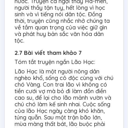
nước. Truyện ca ngợi thầy Ha-men,
người thầy tận tụy, hết lòng vì học
sinh và vì tiếng nói dân tộc. Đồng
thời, truyện cũng nhắc nhở chúng ta
về tầm quan trọng của việc giữ gìn
và phát huy bản sắc văn hóa dân
tộc.
2.7 Bài viết tham khảo 7
Tóm tắt truyện ngắn Lão Hạc:
Lão Hạc là một người nông dân
nghèo khổ, sống cô độc cùng với chú
chó Vàng. Con trai lão vì không có
tiền cưới vợ mà bỏ đi làm đồn điền
cao su, để lại cho lão mảnh vườn và
chú chó làm kế sinh nhai. Cuộc sống
của lão Hạc ngày càng khó khăn,
túng quẫn. Sau một trận bão lớn,
mùa màng thất bát, lão buộc phải