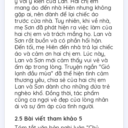
ý với ý kiến của Lan. Hai chị em
mang áo đến nhà Hiên nhưng không
gặp ai, nên đành để lại chiếc áo
trước cửa nhà. Tuy nhiên, khi về nhà,
mẹ Sơn đã phát hiện ra việc làm của
hai chị em và trách mắng họ. Lan và
Sơn rất buồn và có phần hối hận.
Đến tối, mẹ Hiên đến nhà trả lại chiếc
áo và cảm ơn hai chị em. Lúc này,
Lan và Sơn mới cảm thấy vui vẻ và
ấm áp trong lòng. Truyện ngắn "Gió
lạnh đầu mùa" đã thể hiện tình cảm
thương yêu, chia sẻ của hai chị em
Lan và Sơn dành cho những đứa trẻ
nghèo khổ. Đồng thời, tác phẩm
cũng ca ngợi vẻ đẹp của lòng nhân
ái và sự ấm áp của tình người.
2.5 Bài viết tham khảo 5
Tóm tắt văn bản nghị luận “Chủ