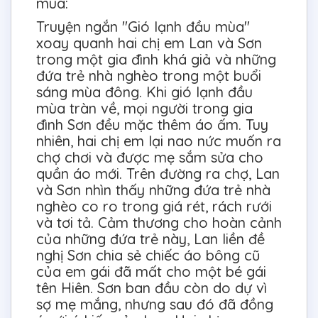
mùa:
Truyện ngắn "Gió lạnh đầu mùa"
xoay quanh hai chị em Lan và Sơn
trong một gia đình khá giả và những
đứa trẻ nhà nghèo trong một buổi
sáng mùa đông. Khi gió lạnh đầu
mùa tràn về, mọi người trong gia
đình Sơn đều mặc thêm áo ấm. Tuy
nhiên, hai chị em lại nao nức muốn ra
chợ chơi và được mẹ sắm sửa cho
quần áo mới. Trên đường ra chợ, Lan
và Sơn nhìn thấy những đứa trẻ nhà
nghèo co ro trong giá rét, rách rưới
và tơi tả. Cảm thương cho hoàn cảnh
của những đứa trẻ này, Lan liền đề
nghị Sơn chia sẻ chiếc áo bông cũ
của em gái đã mất cho một bé gái
tên Hiên. Sơn ban đầu còn do dự vì
sợ mẹ mắng, nhưng sau đó đã đồng