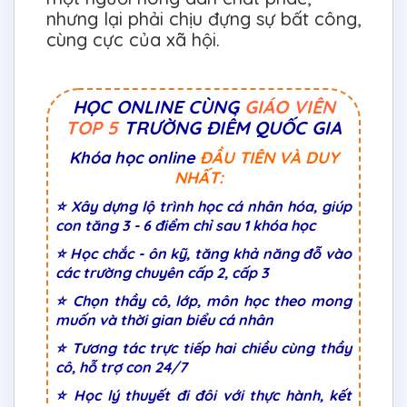
nhưng lại phải chịu đựng sự bất công,
cùng cực của xã hội.
HỌC ONLINE CÙNG
GIÁO VIÊN
TOP 5
TRƯỜNG ĐIỂM QUỐC GIA
Khóa học online
ĐẦU TIÊN VÀ DUY
NHẤT:
⭐ Xây dựng lộ trình học cá nhân hóa, giúp
con tăng 3 - 6 điểm chỉ sau 1 khóa học
⭐ Học chắc - ôn kỹ, tăng khả năng đỗ vào
các trường chuyên cấp 2, cấp 3
⭐ Chọn thầy cô, lớp, môn học theo mong
muốn và thời gian biểu cá nhân
⭐ Tương tác trực tiếp hai chiều cùng thầy
cô, hỗ trợ con 24/7
⭐ Học lý thuyết đi đôi với thực hành, kết