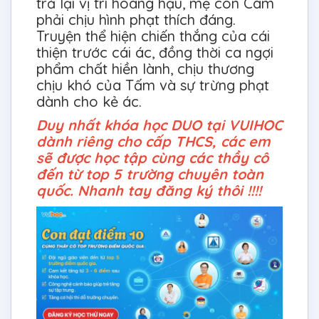
trả lại vị trí hoàng hậu, mẹ con Cám
phải chịu hình phạt thích đáng.
Truyện thể hiện chiến thắng của cái
thiện trước cái ác, đồng thời ca ngợi
phẩm chất hiền lành, chịu thương
chịu khó của Tấm và sự trừng phạt
dành cho kẻ ác.
Duy nhất khóa học DUO tại VUIHOC
dành riêng cho cấp THCS, các em
sẽ được học tập cùng các thầy cô
đến từ top 5 trường chuyên toàn
quốc. Nhanh tay đăng ký thôi !!!!