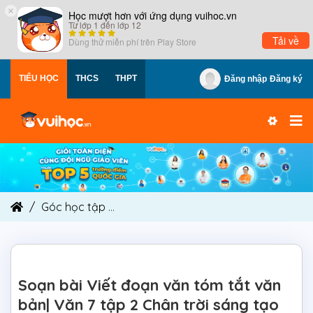
×
Học mượt hơn với ứng dụng vuihoc.vn
Từ lớp 1 đến lớp 12
Tải về
Dùng thử miễn phí trên
Play Store
TIỂU HỌC
THCS
THPT
Đăng nhập
Đăng ký
Góc học tập
Soạn bài Viết đoạn văn tóm tắt văn
Soạn bài Viết đoạn văn tóm tắt văn
bản| Văn 7 tập 2 Chân trời sáng tạo