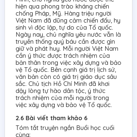
hiện qua phong trào kháng chiến
chống Pháp, Mỹ. Hàng triệu người
Việt Nam đã dũng cảm chiến đấu, hy
sinh vì độc lập, tự do của Tổ quốc.
Ngày nay, chủ nghĩa yêu nước vẫn là
truyền thống quý báu cần được gìn
giữ và phát huy. Mỗi người Việt Nam
cần ý thức được trách nhiệm của
bản thân trong việc xây dựng và bảo
vệ Tổ quốc. Bên cạnh giá trị lịch sử,
văn bản còn có giá trị giáo dục sâu
sắc. Chủ tịch Hồ Chí Minh đã khơi
dậy lòng tự hào dân tộc, ý thức
trách nhiệm của mỗi người trong
việc xây dựng và bảo vệ Tổ quốc.
2.6 Bài viết tham khảo 6
Tóm tắt truyện ngắn Buổi học cuối
cùng: