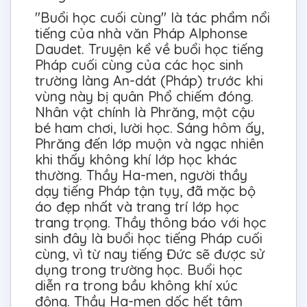
"Buổi học cuối cùng" là tác phẩm nổi
tiếng của nhà văn Pháp Alphonse
Daudet. Truyện kể về buổi học tiếng
Pháp cuối cùng của các học sinh
trường làng An-dát (Pháp) trước khi
vùng này bị quân Phổ chiếm đóng.
Nhân vật chính là Phrăng, một cậu
bé ham chơi, lười học. Sáng hôm ấy,
Phrăng đến lớp muộn và ngạc nhiên
khi thấy không khí lớp học khác
thường. Thầy Ha-men, người thầy
dạy tiếng Pháp tận tụy, đã mặc bộ
áo đẹp nhất và trang trí lớp học
trang trọng. Thầy thông báo với học
sinh đây là buổi học tiếng Pháp cuối
cùng, vì từ nay tiếng Đức sẽ được sử
dụng trong trường học. Buổi học
diễn ra trong bầu không khí xúc
động. Thầy Ha-men dốc hết tâm