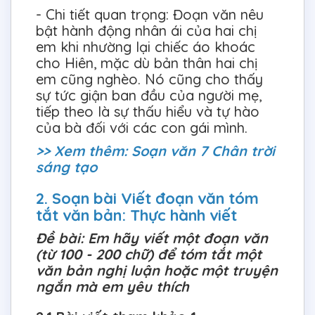
- Chi tiết quan trọng: Đoạn văn nêu
bật hành động nhân ái của hai chị
em khi nhường lại chiếc áo khoác
cho Hiên, mặc dù bản thân hai chị
em cũng nghèo. Nó cũng cho thấy
sự tức giận ban đầu của người mẹ,
tiếp theo là sự thấu hiểu và tự hào
của bà đối với các con gái mình.
>> Xem thêm:
Soạn văn 7 Chân trời
sáng tạo
2. Soạn bài Viết đoạn văn tóm
tắt văn bản: Thực hành viết
Đề bài: Em hãy viết một đoạn văn
(từ 100 - 200 chữ) để tóm tắt một
văn bản nghị luận hoặc một truyện
ngắn mà em yêu thích