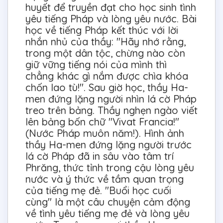
huyết để truyền đạt cho học sinh tình
yêu tiếng Pháp và lòng yêu nước. Bài
học về tiếng Pháp kết thúc với lời
nhắn nhủ của thầy: "Hãy nhớ rằng,
trong một dân tộc, chừng nào còn
giữ vững tiếng nói của mình thì
chẳng khác gì nắm được chìa khóa
chốn lao tù!". Sau giờ học, thầy Ha-
men đứng lặng người nhìn lá cờ Pháp
treo trên bảng. Thầy nghẹn ngào viết
lên bảng bốn chữ "Vivat Francia!"
(Nước Pháp muôn năm!). Hình ảnh
thầy Ha-men đứng lặng người trước
lá cờ Pháp đã in sâu vào tâm trí
Phrăng, thức tỉnh trong cậu lòng yêu
nước và ý thức về tầm quan trọng
của tiếng mẹ đẻ. "Buổi học cuối
cùng" là một câu chuyện cảm động
về tình yêu tiếng mẹ đẻ và lòng yêu