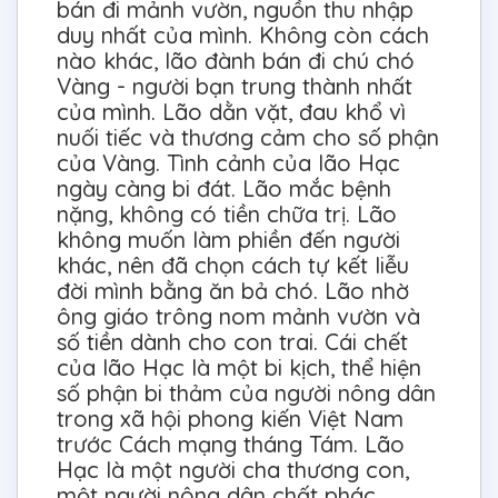
bán đi mảnh vườn, nguồn thu nhập
duy nhất của mình. Không còn cách
nào khác, lão đành bán đi chú chó
Vàng - người bạn trung thành nhất
của mình. Lão dằn vặt, đau khổ vì
nuối tiếc và thương cảm cho số phận
của Vàng. Tình cảnh của lão Hạc
ngày càng bi đát. Lão mắc bệnh
nặng, không có tiền chữa trị. Lão
không muốn làm phiền đến người
khác, nên đã chọn cách tự kết liễu
đời mình bằng ăn bả chó. Lão nhờ
ông giáo trông nom mảnh vườn và
số tiền dành cho con trai. Cái chết
của lão Hạc là một bi kịch, thể hiện
số phận bi thảm của người nông dân
trong xã hội phong kiến Việt Nam
trước Cách mạng tháng Tám. Lão
Hạc là một người cha thương con,
một người nông dân chất phác,