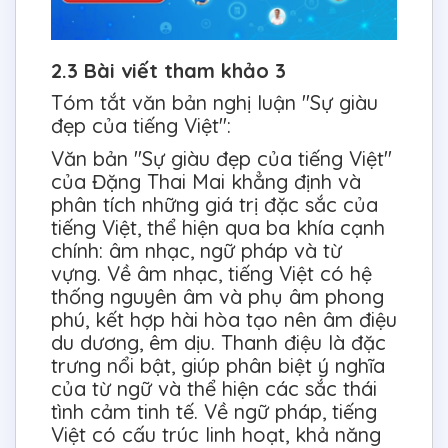
2.3 Bài viết tham khảo 3
Tóm tắt văn bản nghị luận "Sự giàu
đẹp của tiếng Việt":
Văn bản "Sự giàu đẹp của tiếng Việt"
của Đặng Thai Mai khẳng định và
phân tích những giá trị đặc sắc của
tiếng Việt, thể hiện qua ba khía cạnh
chính: âm nhạc, ngữ pháp và từ
vựng. Về âm nhạc, tiếng Việt có hệ
thống nguyên âm và phụ âm phong
phú, kết hợp hài hòa tạo nên âm điệu
du dương, êm dịu. Thanh điệu là đặc
trưng nổi bật, giúp phân biệt ý nghĩa
của từ ngữ và thể hiện các sắc thái
tình cảm tinh tế. Về ngữ pháp, tiếng
Việt có cấu trúc linh hoạt, khả năng