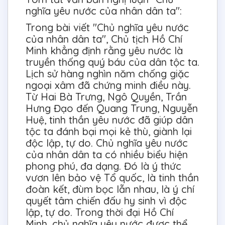
nghĩa yêu nước của nhân dân ta":
Trong bài viết "Chủ nghĩa yêu nước
của nhân dân ta", Chủ tịch Hồ Chí
Minh khẳng định rằng yêu nước là
truyền thống quý báu của dân tộc ta.
Lịch sử hàng nghìn năm chống giặc
ngoại xâm đã chứng minh điều này.
Từ Hai Bà Trưng, Ngô Quyền, Trần
Hưng Đạo đến Quang Trung, Nguyễn
Huệ, tinh thần yêu nước đã giúp dân
tộc ta đánh bại mọi kẻ thù, giành lại
độc lập, tự do. Chủ nghĩa yêu nước
của nhân dân ta có nhiều biểu hiện
phong phú, đa dạng. Đó là ý thức
vươn lên bảo vệ Tổ quốc, là tinh thần
đoàn kết, đùm bọc lẫn nhau, là ý chí
quyết tâm chiến đấu hy sinh vì độc
lập, tự do. Trong thời đại Hồ Chí
Minh, chủ nghĩa yêu nước được thể