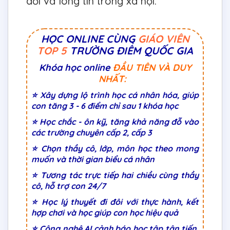
dối và lòng tin trong xã hội.
HỌC ONLINE CÙNG
GIÁO VIÊN
TOP 5
TRƯỜNG ĐIỂM QUỐC GIA
Khóa học online
ĐẦU TIÊN VÀ DUY
NHẤT:
⭐ Xây dựng lộ trình học cá nhân hóa, giúp
con tăng 3 - 6 điểm chỉ sau 1 khóa học
⭐ Học chắc - ôn kỹ, tăng khả năng đỗ vào
các trường chuyên cấp 2, cấp 3
⭐ Chọn thầy cô, lớp, môn học theo mong
muốn và thời gian biểu cá nhân
⭐ Tương tác trực tiếp hai chiều cùng thầy
cô, hỗ trợ con 24/7
⭐ Học lý thuyết đi đôi với thực hành, kết
hợp chơi và học giúp con học hiệu quả
⭐ Công nghệ AI cảnh báo học tập tân tiến,