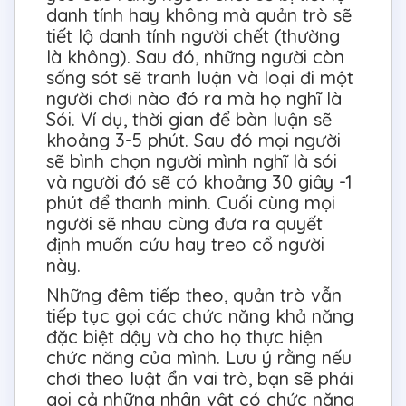
danh tính hay không mà quản trò sẽ
tiết lộ danh tính người chết (thường
là không). Sau đó, những người còn
sống sót sẽ tranh luận và loại đi một
người chơi nào đó ra mà họ nghĩ là
Sói. Ví dụ, thời gian để bàn luận sẽ
khoảng 3-5 phút. Sau đó mọi người
sẽ bình chọn người mình nghĩ là sói
và người đó sẽ có khoảng 30 giây -1
phút để thanh minh. Cuối cùng mọi
người sẽ nhau cùng đưa ra quyết
định muốn cứu hay treo cổ người
này.
Những đêm tiếp theo, quản trò vẫn
tiếp tục gọi các chức năng khả năng
đặc biệt dậy và cho họ thực hiện
chức năng của mình. Lưu ý rằng nếu
chơi theo luật ẩn vai trò, bạn sẽ phải
gọi cả những nhân vật có chức năng