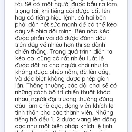
tài. Sẽ có một người được bầu ra làm
trọng tài, khi tiếng còi được cất lên
hay có tiếng hiệu lệnh, cả hai bên
phải dồn hết sức mạnh để có thể kéo
dây về phía đội mình. Bên nào kéo
được phần vải đã được đánh dấu
trên dây về nhiều hơn thì sẽ dành
chiến thắng. Trong quá trình diễn ra
kéo co, cũng có rất nhiều luật lệ
được đặt ra cho người chơi như là
không được phép nằm, đè lên dây,
và đặc biệt không được phép gian
lận. Thông thường, các đội chơi sẽ có
những cách bố trí chiến thuật khác
nhau, người đội trưởng thường đứng
đầu làm chỗ dựa, động viên khích lệ
tinh thần cho các thành viên. Những
tiếng hô đều 1…2 được vang lên dõng
dạc như một biện pháp khích lệ tinh