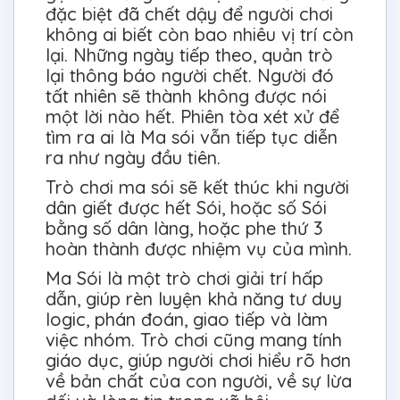
đặc biệt đã chết dậy để người chơi
không ai biết còn bao nhiêu vị trí còn
lại. Những ngày tiếp theo, quản trò
lại thông báo người chết. Người đó
tất nhiên sẽ thành không được nói
một lời nào hết. Phiên tòa xét xử để
tìm ra ai là Ma sói vẫn tiếp tục diễn
ra như ngày đầu tiên.
Trò chơi ma sói sẽ kết thúc khi người
dân giết được hết Sói, hoặc số Sói
bằng số dân làng, hoặc phe thứ 3
hoàn thành được nhiệm vụ của mình.
Ma Sói là một trò chơi giải trí hấp
dẫn, giúp rèn luyện khả năng tư duy
logic, phán đoán, giao tiếp và làm
việc nhóm. Trò chơi cũng mang tính
giáo dục, giúp người chơi hiểu rõ hơn
về bản chất của con người, về sự lừa