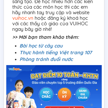
sáng tạo. Để học nhiều hơn các kiến
thức của các môn học thì các em
hãy nhanh tay truy cập và website
vuihoc.vn
hoặc đăng ký khoá học
với các thầy cô giáo của VUIHOC
ngay bây giờ nhé!
>> Mời bạn tham khảo thêm:
Bài học từ cây cau
Thực hành tiếng Việt trang 107
Phòng tránh đuối nước