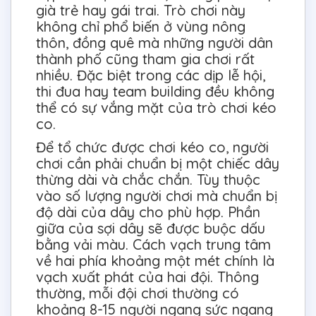
già trẻ hay gái trai. Trò chơi này
không chỉ phổ biến ở vùng nông
thôn, đồng quê mà những người dân
thành phố cũng tham gia chơi rất
nhiều. Đặc biệt trong các dịp lễ hội,
thi đua hay team building đều không
thể có sự vắng mặt của trò chơi kéo
co.
Để tổ chức được chơi kéo co, người
chơi cần phải chuẩn bị một chiếc dây
thừng dài và chắc chắn. Tùy thuộc
vào số lượng người chơi mà chuẩn bị
độ dài của dây cho phù hợp. Phần
giữa của sợi dây sẽ được buộc dấu
bằng vải màu. Cách vạch trung tâm
về hai phía khoảng một mét chính là
vạch xuất phát của hai đội. Thông
thường, mỗi đội chơi thường có
khoảng 8-15 người ngang sức ngang