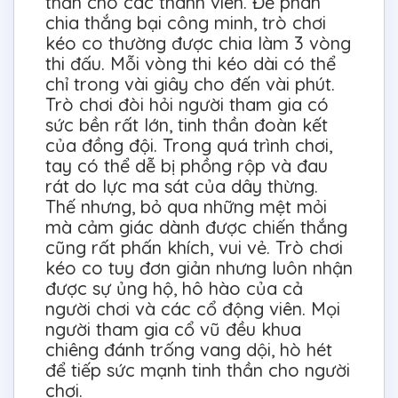
thần cho các thành viên. Để phân
chia thắng bại công minh, trò chơi
kéo co thường được chia làm 3 vòng
thi đấu. Mỗi vòng thi kéo dài có thể
chỉ trong vài giây cho đến vài phút.
Trò chơi đòi hỏi người tham gia có
sức bền rất lớn, tinh thần đoàn kết
của đồng đội. Trong quá trình chơi,
tay có thể dễ bị phồng rộp và đau
rát do lực ma sát của dây thừng.
Thế nhưng, bỏ qua những mệt mỏi
mà cảm giác dành được chiến thắng
cũng rất phấn khích, vui vẻ. Trò chơi
kéo co tuy đơn giản nhưng luôn nhận
được sự ủng hộ, hô hào của cả
người chơi và các cổ động viên. Mọi
người tham gia cổ vũ đều khua
chiêng đánh trống vang dội, hò hét
để tiếp sức mạnh tinh thần cho người
chơi.