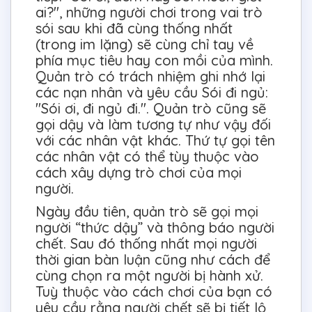
ai?", những người chơi trong vai trò
sói sau khi đã cùng thống nhất
(trong im lặng) sẽ cùng chỉ tay về
phía mục tiêu hay con mồi của mình.
Quản trò có trách nhiệm ghi nhớ lại
các nạn nhân và yêu cầu Sói đi ngủ:
"Sói ơi, đi ngủ đi.". Quản trò cũng sẽ
gọi dậy và làm tương tự như vậy đối
với các nhân vật khác. Thứ tự gọi tên
các nhân vật có thể tùy thuộc vào
cách xây dựng trò chơi của mọi
người.
Ngày đầu tiên, quản trò sẽ gọi mọi
người “thức dậy” và thông báo người
chết. Sau đó thống nhất mọi người
thời gian bàn luận cũng như cách để
cùng chọn ra một người bị hành xử.
Tuỳ thuộc vào cách chơi của bạn có
yêu cầu rằng người chết sẽ bị tiết lộ