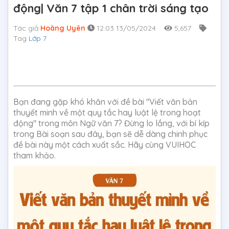
động| Văn 7 tập 1 chân trời sáng tạo
Tác giả
Hoàng Uyên
12:03 13/05/2024
5,657
Tag
Lớp 7
Bạn đang gặp khó khăn với đề bài "Viết văn bản
thuyết minh về một quy tắc hay luật lệ trong hoạt
động" trong môn Ngữ văn 7? Đừng lo lắng, với bí kíp
trong Bài soạn sau đây, bạn sẽ dễ dàng chinh phục
đề bài này một cách xuất sắc. Hãy cùng VUIHOC
tham khảo.