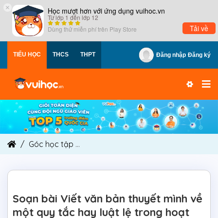
×
Học mượt hơn với ứng dụng vuihoc.vn
Từ lớp 1 đến lớp 12
Tải về
Dùng thử miễn phí trên
Play Store
TIỂU HỌC
THCS
THPT
Đăng nhập
Đăng ký
Góc học tập
Soạn bài Viết văn bản thuyết mình
Soạn bài Viết văn bản thuyết mình về
một quy tắc hay luật lệ trong hoạt