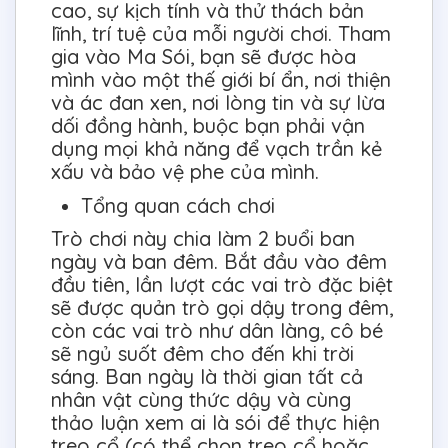
cao, sự kịch tính và thử thách bản
lĩnh, trí tuệ của mỗi người chơi. Tham
gia vào Ma Sói, bạn sẽ được hòa
mình vào một thế giới bí ẩn, nơi thiện
và ác đan xen, nơi lòng tin và sự lừa
dối đồng hành, buộc bạn phải vận
dụng mọi khả năng để vạch trần kẻ
xấu và bảo vệ phe của mình.
Tổng quan cách chơi
Trò chơi này chia làm 2 buổi ban
ngày và ban đêm. Bắt đầu vào đêm
đầu tiên, lần lượt các vai trò đặc biệt
sẽ được quản trò gọi dậy trong đêm,
còn các vai trò như dân làng, cô bé
sẽ ngủ suốt đêm cho đến khi trời
sáng. Ban ngày là thời gian tất cả
nhân vật cùng thức dậy và cùng
thảo luận xem ai là sói để thực hiện
treo cổ (có thể chọn treo cổ hoặc