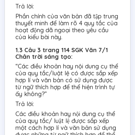
Trả lời:
Phần chính của văn bản đã tập trung
thuyết minh để làm rõ 4 quy tắc của
hoạt động dã ngoại theo yêu cầu
của kiểu bài này.
1.3 Câu 3 trang 114 SGK Văn 7/1
Chân trời sáng tạo:
“Các điều khoản hay nội dung cụ thể
của quy tắc/luật lệ có được sắp xếp
hợp lí và văn bản có sử dụng được
từ ngữ thích hợp để thể hiện trình tự
ấy không?”
Trả lời:
Các điều khoản hay nội dung cụ thể
của quy tắc/ luật lệ được sắp xếp
một cách hợp lí và văn bản sử dụng
được những từ ngữ thích hợp để thể