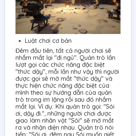
Luật chơi cơ bản
Đêm đầu tiên, tất cả người chơi sẽ
nhắm mắt lại "đi ngủ". Quản trò lần
lượt gọi các chức năng đặc biệt
"thức dậy", mỗi lần như vậy thì người
được gọi sẽ mở mắt "thức dậy" và
thực hiện chức năng đặc biệt của
mình theo sự hướng dẫn của quản
trò trong im lặng rồi sau đó nhắm
mắt lại. Ví dụ: Khi quản trò gọi: "Sói
ơi, dậy đi.", những người chơi được
giao làm nhân vật "Sói" sẽ mở mắt
ra và nhận diện nhau. Quản trò nói
tiếp: "Sói ơi, đêm nay Sói muốn giết