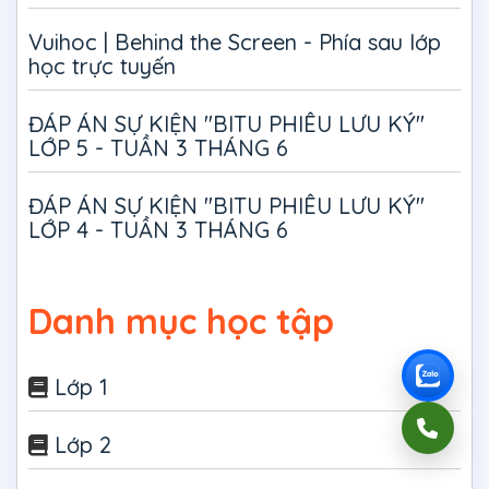
Vuihoc | Behind the Screen - Phía sau lớp
học trực tuyến
ĐÁP ÁN SỰ KIỆN "BITU PHIÊU LƯU KÝ"
LỚP 5 - TUẦN 3 THÁNG 6
ĐÁP ÁN SỰ KIỆN "BITU PHIÊU LƯU KÝ"
LỚP 4 - TUẦN 3 THÁNG 6
Danh mục học tập
Lớp 1
Lớp 2