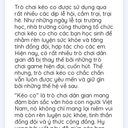
Trò chơi kéo co được sử dụng qua
rất nhiều các dịp lễ hội, cắm trại, trại
hè. Như những ngày lễ tại trường
học, nhà trường cũng thường tổ chức
chơi kéo co cho các bạn học sinh để
nhằm rèn luyện sức khỏe và tăng
tính đồng đội, hợp tác cho các em.
Hiện nay, có rất nhiều trò chơi dân
gian đã bị thay thế bởi những trò
chơi game hiện đại, cuốn hút. Thế
nhưng, trò chơi kéo co chắc chắn
vẫn luôn được yêu mến và giữ gìn
bởi những thế hệ về sau.
"Kéo co" là trò chơi dân gian mang
đậm bản sắc văn hóa con người Việt
Nam, nó không chỉ mang lại niềm vui
mà còn rèn luyện sức khỏe, tinh thần
đồng đội và ý thức cộng đồng. Hy