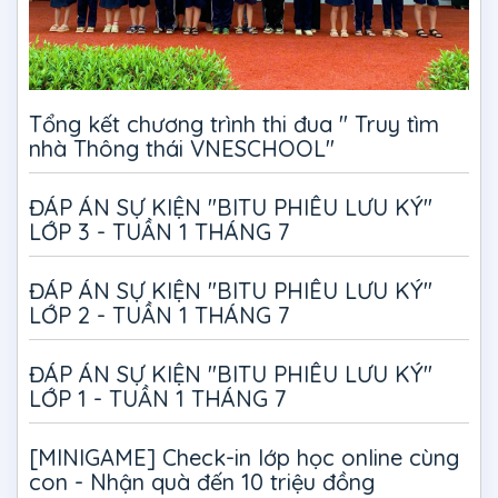
Tổng kết chương trình thi đua " Truy tìm
nhà Thông thái VNESCHOOL"
ĐÁP ÁN SỰ KIỆN "BITU PHIÊU LƯU KÝ"
LỚP 3 - TUẦN 1 THÁNG 7
ĐÁP ÁN SỰ KIỆN "BITU PHIÊU LƯU KÝ"
LỚP 2 - TUẦN 1 THÁNG 7
ĐÁP ÁN SỰ KIỆN "BITU PHIÊU LƯU KÝ"
LỚP 1 - TUẦN 1 THÁNG 7
[MINIGAME] Check-in lớp học online cùng
con - Nhận quà đến 10 triệu đồng