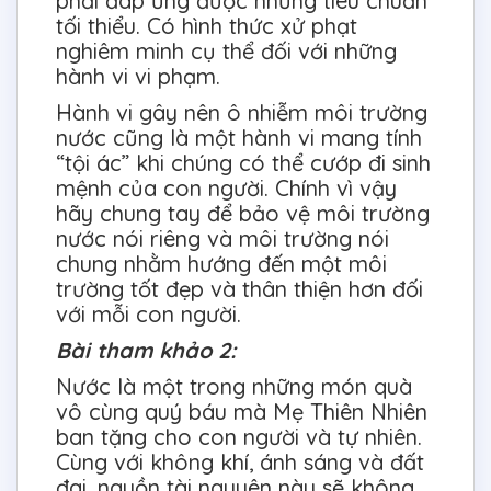
phải đáp ứng được những tiêu chuẩn
tối thiểu. Có hình thức xử phạt
nghiêm minh cụ thể đối với những
hành vi vi phạm.
Hành vi gây nên ô nhiễm môi trường
nước cũng là một hành vi mang tính
“tội ác” khi chúng có thể cướp đi sinh
mệnh của con người. Chính vì vậy
hãy chung tay để bảo vệ môi trường
nước nói riêng và môi trường nói
chung nhằm hướng đến một môi
trường tốt đẹp và thân thiện hơn đối
với mỗi con người.
Bài tham khảo 2:
Nước là một trong những món quà
vô cùng quý báu mà Mẹ Thiên Nhiên
ban tặng cho con người và tự nhiên.
Cùng với không khí, ánh sáng và đất
đai, nguồn tài nguyên này sẽ không