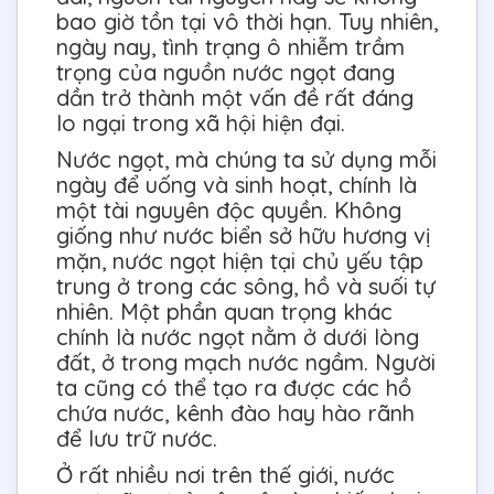
bao giờ tồn tại vô thời hạn. Tuy nhiên,
ngày nay, tình trạng ô nhiễm trầm
trọng của nguồn nước ngọt đang
dần trở thành một vấn đề rất đáng
lo ngại trong xã hội hiện đại.
Nước ngọt, mà chúng ta sử dụng mỗi
ngày để uống và sinh hoạt, chính là
một tài nguyên độc quyền. Không
giống như nước biển sở hữu hương vị
mặn, nước ngọt hiện tại chủ yếu tập
trung ở trong các sông, hồ và suối tự
nhiên. Một phần quan trọng khác
chính là nước ngọt nằm ở dưới lòng
đất, ở trong mạch nước ngầm. Người
ta cũng có thể tạo ra được các hồ
chứa nước, kênh đào hay hào rãnh
để lưu trữ nước.
Ở rất nhiều nơi trên thế giới, nước