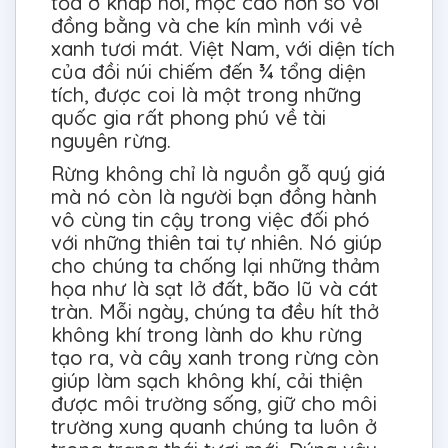
tỏa ở khắp nơi, mọc cao hơn so với
đồng bằng và che kín mình với vẻ
xanh tươi mát. Việt Nam, với diện tích
của đồi núi chiếm đến ¾ tổng diện
tích, được coi là một trong những
quốc gia rất phong phú về tài
nguyên rừng.
Rừng không chỉ là nguồn gỗ quý giá
mà nó còn là người bạn đồng hành
vô cùng tin cậy trong việc đối phó
với những thiên tai tự nhiên. Nó giúp
cho chúng ta chống lại những thảm
họa như là sạt lở đất, bão lũ và cát
tràn. Mỗi ngày, chúng ta đều hít thở
không khí trong lành do khu rừng
tạo ra, và cây xanh trong rừng còn
giúp làm sạch không khí, cải thiện
được môi trường sống, giữ cho môi
trường xung quanh chúng ta luôn ở