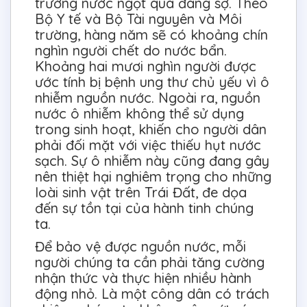
trường nước ngọt quá đáng sợ. Theo
Bộ Y tế và Bộ Tài nguyên và Môi
trường, hàng năm sẽ có khoảng chín
nghìn người chết do nước bẩn.
Khoảng hai mươi nghìn người được
ước tính bị bệnh ung thư chủ yếu vì ô
nhiễm nguồn nước. Ngoài ra, nguồn
nước ô nhiễm không thể sử dụng
trong sinh hoạt, khiến cho người dân
phải đối mặt với việc thiếu hụt nước
sạch. Sự ô nhiễm này cũng đang gây
nên thiệt hại nghiêm trọng cho những
loài sinh vật trên Trái Đất, đe dọa
đến sự tồn tại của hành tinh chúng
ta.
Để bảo vệ được nguồn nước, mỗi
người chúng ta cần phải tăng cường
nhận thức và thực hiện nhiều hành
động nhỏ. Là một công dân có trách