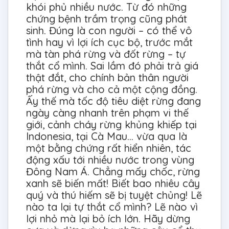
khói phủ nhiều nước. Từ đó những
chứng bệnh trầm trọng cũng phát
sinh. Đúng là con người – có thể vô
tình hay vì lợi ích cục bộ, trước mắt
mà tàn phá rừng và đốt rừng – tự
thắt cổ mình. Sai lầm đó phải trả giá
thật đắt, cho chính bản thân người
phá rừng và cho cả một cộng đồng.
Ấy thế mà tốc độ tiêu diệt rừng đang
ngày càng nhanh trên phạm vi thế
giới, cảnh cháy rừng khủng khiếp tại
Indonesia, tại Cà Mau… vừa qua là
một bằng chứng rất hiển nhiên, tác
động xấu tới nhiều nước trong vùng
Đông Nam Á. Chẳng mấy chốc, rừng
xanh sẽ biến mất! Biết bao nhiêu cây
quý và thú hiếm sẽ bị tuyệt chủng! Lẽ
nào ta lại tự thắt cổ mình? Lẽ nào vì
lợi nhỏ mà lại bỏ ích lớn. Hãy dừng