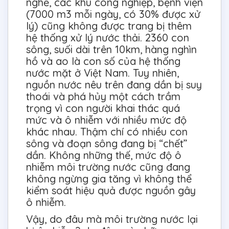
nghề, các khu công nghiệp, bệnh viện
(7000 m3 mỗi ngày, có 30% được xử
lý) cũng không được trang bị thêm
hệ thống xử lý nước thải. 2360 con
sông, suối dài trên 10km, hàng nghìn
hồ và ao là con số của hệ thống
nước mặt ở Việt Nam. Tuy nhiên,
nguồn nước nêu trên đang dần bị suy
thoái và phá hủy một cách trầm
trọng vì con người khai thác quá
mức và ô nhiễm với nhiều mức độ
khác nhau. Thậm chí có nhiều con
sông và đoạn sông đang bị “chết”
dần. Không những thế, mức độ ô
nhiễm môi trường nước cũng đang
không ngừng gia tăng vì không thể
kiểm soát hiệu quả được nguồn gây
ô nhiễm.
Vậy, do đâu mà môi trường nước lại