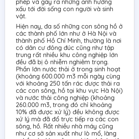
phép và gây ra những ảnh hưởng
xấu tới đời sống con người và sinh
vật.
Hiện nay, đa số những con sông hồ ở
các thành phố lớn như ở Hà Nội và
thành phố Hồ Chí Minh, thường là nơi
có dân cư đông đúc cũng như tập
trung rất nhiều khu công nghiệp lớn
đều đã bị ô nhiễm nghiêm trọng.
Phần lớn nước thải ở trong sinh hoạt
(khoảng 600.000 m3 mỗi ngày cùng
với khoảng 250 tấn rác được thải ra
các con sông, hồ tại khu vực Hà Nội)
và nước thải công nghiệp (khoảng
260.000 m3, trong đó chỉ khoảng
10% đã được xử lý) đều không được
xử lý mà đã đổ trực tiếp ra các con
sông, hồ. Rất nhiều nhà máy cũng
như cơ sở sản xuất như lò mổ, làng