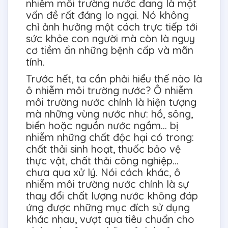
nhiễm môi trường nước đang là một
vấn đề rất đáng lo ngại. Nó không
chỉ ảnh hưởng một cách trực tiếp tới
sức khỏe con người mà còn là nguy
cơ tiềm ẩn những bệnh cấp và mãn
tính.
Trước hết, ta cần phải hiểu thế nào là
ô nhiễm môi trường nước? Ô nhiễm
môi trường nước chính là hiện tượng
mà những vùng nước như: hồ, sông,
biển hoặc nguồn nước ngầm… bị
nhiễm những chất độc hại có trong:
chất thải sinh hoạt, thuốc bảo vệ
thực vật, chất thải công nghiệp…
chưa qua xử lý. Nói cách khác, ô
nhiễm môi trường nước chính là sự
thay đổi chất lượng nước không đáp
ứng được những mục đích sử dụng
khác nhau, vượt qua tiêu chuẩn cho