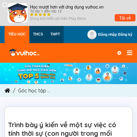
×
Học mượt hơn với ứng dụng vuihoc.vn
Từ lớp 1 đến lớp 12
Tải về
Dùng thử miễn phí trên
Play Store
TIỂU HỌC
THCS
THPT
Đăng nhập
Đăng ký
Góc học tập
Trình bày ý kiến về một sự việc có t
Trình bày ý kiến về một sự việc có
tính thời sự (con người trong mối