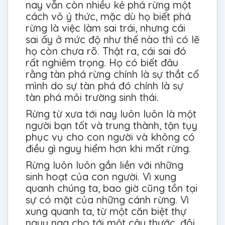
nay vẫn còn nhiều kẻ phá rừng một
cách vô ý thức, mặc dù họ biết phá
rừng là việc làm sai trái, nhưng cái
sai ấy ở mức độ như thế nào thì có lẽ
họ còn chưa rõ. Thật ra, cái sai đó
rất nghiêm trọng. Họ có biết đâu
rằng tàn phá rừng chính là sự thắt cổ
mình do sự tàn phá đó chính là sự
tàn phá môi trường sinh thái.
Rừng từ xưa tới nay luôn luôn là một
người bạn tốt và trung thành, tận tụy
phục vụ cho con người và không có
điều gì nguy hiểm hơn khi mất rừng.
Rừng luôn luôn gắn liền với những
sinh hoạt của con người. Vì xung
quanh chúng ta, bao giờ cũng tồn tại
sự có mặt của những cánh rừng. Vì
xung quanh ta, từ một căn biệt thự
nguy nga cho tới một cây thước, đôi