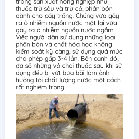
trong sản xuất nông nghiệp như:
thuốc trừ sâu và trừ cỏ, phân bón
dành cho cây trồng. Chúng vừa gây
ra ô nhiễm nguồn nước mặt lại vừa
gây ra ô nhiễm nguồn nước ngầm.
Việc người dân sử dụng những loại
phân bón và chất hóa học không
kiểm soát kỹ càng, sử dụng quá mức
cho phép gấp 3-4 lần. Bên cạnh đó,
đa số những vỏ chai thuốc sau khi sử
dụng đều bị vứt bừa bãi làm ảnh
hưởng tới chất lượng nước một cách
rất nghiêm trọng.