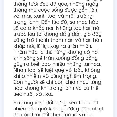
tháng tươi đẹp đã qua, những ngày
tháng mà cuộc sống được gắn liền
với màu xanh tươi và môi trường
trong lành. Đến lúc đó, sa mạc hóa
sẽ có ở khắp nơi. Những tác hại mà
trước kia ta không để ý đến, giờ đây
cũng trở thành thảm nạn và hạn hán
khắp nơi, lũ lụt xảy ra triền miên.
Thêm nữa là thú rừng không có nơi
sinh sống sẽ tràn xuống đồng bằng
gây ra biết bao nhiêu những tai họa.
Nhân loại sẽ kiệt quệ với bầu không
khí ô nhiễm vô cùng nghiêm trọng.
Con người sẽ chỉ còn chia nhau từng
hớp không khí trong lành và cứ thế
tiếc nuối, xót xa..
Rõ ràng việc đốt rừng kéo theo rất
nhiều hậu quả không lường đến: nhiệt
độ của trái đất thêm nóng và bụi