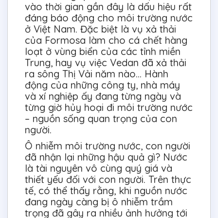
vào thời gian gần đây là dấu hiệu rất
đáng báo động cho môi trường nước
ở Việt Nam. Đặc biệt là vụ xả thải
của Formosa làm cho cá chết hàng
loạt ở vùng biển của các tỉnh miền
Trung, hay vụ việc Vedan đã xả thải
ra sông Thị Vải năm nào… Hành
động của những công ty, nhà máy
và xí nghiệp ấy đang từng ngày và
từng giờ hủy hoại đi môi trường nước
– nguồn sống quan trọng của con
người.
Ô nhiễm môi trường nước, con người
đã nhận lại những hậu quả gì? Nước
là tài nguyên vô cùng quý giá và
thiết yếu đối với con người. Trên thực
tế, có thể thấy rằng, khi nguồn nước
đang ngày càng bị ô nhiễm trầm
trọng đã gây ra nhiều ảnh hưởng tới