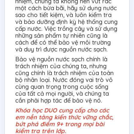
nhiệm, chúng ta không nên vứt rác
một cách bừa bãi, hãy sử dụng nước
sao cho tiết kiệm, và luôn kiểm tra
và bảo dưỡng định kỳ hệ thống cung
cấp nước. Việc trồng cây và sử dụng
những sản phẩm tự nhiên cũng là
cách để có thể bảo vệ môi trường
và duy trì được nguồn nước sạch.
Bảo vệ nguồn nước sạch chính là
trách nhiệm của chúng ta, nhưng
cũng chính là trách nhiệm của toàn
bộ nhân loại. Nước đóng vai trò vô
cùng quan trọng trong cuộc sống
của tất cả mọi người, và chúng ta
cần phải hợp tác để bảo vệ nó.
Khóa học DUO cung cấp cho các
em nền tảng kiến thức vững chắc,
bứt phá điểm 9+ trong mọi bài
kiểm tra trên lớp.