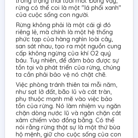
trong trạng thái tươi mới. Đúng vậy,
rừng có thể coi là một "lá phổi xanh"
của cuộc sống con người.
Rừng không phải là một cái gì đó
riêng lẻ, mà chính là một hệ thống
phức tạp của hàng nghìn loài cây,
san sát nhau, tạo ra một nguồn cung
cấp không ngừng của khí O2 quý
báu. Tuy nhiên, để đảm bảo được sự
tồn tại và phát triển của rừng, chúng
ta cần phải bảo vệ nó chặt chẽ.
Việc phòng tránh thiên tai mỗi năm,
như sạt lở đất, bão lũ và cát tràn,
phụ thuộc mạnh mẽ vào việc bảo
tồn của rừng. Nó làm nhiệm vụ ngăn
chặn dòng nước lũ và ngăn chặn cát
xâm chiếm vào đồng bằng. Có thể
nói rằng rừng thật sự là một thứ bùa
hộ mệnh, giữ cho cuộc sống của con