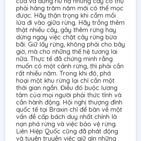
cưa và dừng rìu hạ những cây cổ thụ
phải hàng trăm năm mới có thể mọc
được. Hãy thận trọng khi cầm mồi
lửa đi vào giữa rừng. Hãy trồng thêm
thật nhiều cây, gây thêm rừng hay
dừng ngay việc chặt cây rừng bừa
bãi. Giữ lấy rừng, không phải cho bây
giờ, mà cho những thế hệ tương lai
nữa. Thực tế đã chứng minh rằng
muốn có một cánh rừng, thì phải cần
rất nhiều năm. Trong khi đó, phá
hoại một khu rừng lại chỉ cần một
thời gian ngắn. Điều đó buộc lương
tâm của mọi người phải thức tỉnh và
cần hành động. Hội nghị thượng đỉnh
quốc tế tại Braxin chỉ để bàn về một
vấn đề cấp bách duy nhất chính là
nạn phá rừng và việc bảo vệ rừng.
Liên Hiệp Quốc cũng đã phát động
và tuyên truyền việc giữ gìn những