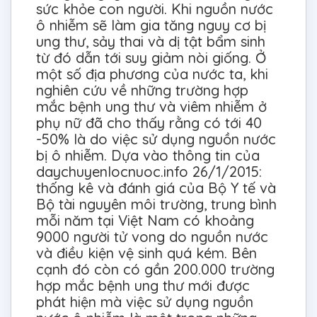
sức khỏe con người. Khi nguồn nước
ô nhiễm sẽ làm gia tăng nguy cơ bị
ung thư, sảy thai và dị tật bẩm sinh
từ đó dẫn tới suy giảm nòi giống. Ở
một số địa phương của nước ta, khi
nghiên cứu về những trường hợp
mắc bệnh ung thư và viêm nhiễm ở
phụ nữ đã cho thấy rằng có tới 40
-50% là do việc sử dụng nguồn nước
bị ô nhiễm. Dựa vào thông tin của
daychuyenlocnuoc.info 26/1/2015:
thống kê và đánh giá của Bộ Y tế và
Bộ tài nguyên môi trường, trung bình
mỗi năm tại Việt Nam có khoảng
9000 người tử vong do nguồn nước
và điều kiện vệ sinh quá kém. Bên
cạnh đó còn có gần 200.000 trường
hợp mắc bệnh ung thư mới được
phát hiện mà việc sử dụng nguồn