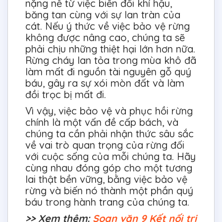
nặng nề từ việc biến đổi khí hậu,
băng tan cùng với sự lan tràn của
cát. Nếu ý thức về việc bảo vệ rừng
không được nâng cao, chúng ta sẽ
phải chịu những thiệt hại lớn hơn nữa.
Rừng cháy lan tỏa trong mùa khô đã
làm mất đi nguồn tài nguyên gỗ quý
báu, gây ra sự xói mòn đất và làm
đồi trọc bị mất đi.
Vì vậy, việc bảo vệ và phục hồi rừng
chính là một vấn đề cấp bách, và
chúng ta cần phải nhận thức sâu sắc
về vai trò quan trọng của rừng đối
với cuộc sống của mỗi chúng ta. Hãy
cùng nhau đóng góp cho một tương
lai thật bền vững, bằng việc bảo vệ
rừng và biến nó thành một phần quý
báu trong hành trang của chúng ta.
>> Xem thêm:
Soạn văn 9 Kết nối tri