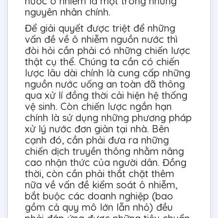
nước ô nhiễm là một trong những
nguyên nhân chính.
Để giải quyết được triệt để những
vấn đề về ô nhiễm nguồn nước thì
đòi hỏi cần phải có những chiến lược
thật cụ thể. Chúng ta cần có chiến
lược lâu dài chính là cung cấp những
nguồn nước uống an toàn đã thông
qua xử lí đồng thời cải hiện hệ thống
vệ sinh. Còn chiến lược ngắn hạn
chính là sử dụng những phương pháp
xử lý nước đơn giản tại nhà. Bên
cạnh đó, cần phải đưa ra những
chiến dịch truyền thông nhằm nâng
cao nhận thức của người dân. Đồng
thời, còn cần phải thắt chặt thêm
nữa về vấn đề kiểm soát ô nhiễm,
bắt buộc các doanh nghiệp (bao
gồm cả quy mô lớn lẫn nhỏ) đều