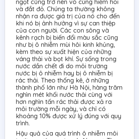
ngọt cũng trở nên vô cùng hiếm hoi
và đắt đỏ. Chúng ta thường không
nhận ra được giá trị của nó cho đến
khi nó bị ảnh hưởng vì sự can thiệp
của con người. Các con sông và
kênh rạch bị biến đổi màu sắc cũng
như bị ô nhiễm mùi hôi kinh khủng,
kèm theo sự xuất hiện của những
váng thải và bọt khí. Sự sống trong
nước dần chết đi do môi trường
nước bị ô nhiễm hay bị ô nhiễm bị
rác thải. Theo thống kê, ở những
thành phố lớn như Hà Nội, hàng trăm
nghìn mét khối nước thải cùng với
hơn nghìn tấn rác thải được xả ra
môi trường mỗi ngày, và chỉ có
khoảng 10% được xử lý đúng với quy
trình.
Hậu quả của quá trình ô nhiễm môi