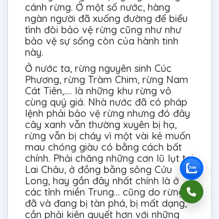
cánh rừng. Ở một số nước, hàng
ngàn người đã xuống đường để biểu
tình đòi bảo vệ rừng cũng như như
bảo vệ sự sống còn của hành tinh
này.
Ở nước ta, rừng nguyên sinh Cúc
Phương, rừng Tràm Chim, rừng Nam
Cát Tiên,…. là những khu rừng vô
cùng quý giá. Nhà nước đã có pháp
lệnh phải bảo vệ rừng nhưng đó đây
cây xanh vẫn thường xuyên bị hạ,
rừng vẫn bị cháy vì một vài kẻ muốn
mau chóng giàu có bằng cách bất
chính. Phải chăng những cơn lũ lụt tại
Lai Châu, ở đồng bằng sông Cửu
Long, hay gần đây nhất chính là ở
các tỉnh miền Trung… cũng do rừng
đã và đang bị tàn phá, bị mất dạng,
cần phải kiên quyết hơn với những