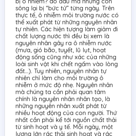
bị ô nhiễm? do đâu mà những con
sông lại bị “bức tử” từng ngày. Trên
thực tế, ô nhiễm môi trường nước có
thể xuất phát từ những nguyên nhân
tự nhiên. Các hiện tượng làm giảm đi
chất lượng nước thì đều bị xem là
nguyên nhân gây ra ô nhiễm nước
(mưa, gió bão, tuyết, lũ lụt, hoạt
động sống cũng như xác của những
loài sinh vật khi chết ngấm vào lòng
đất…). Tuy nhiên, nguyên nhân tự
nhiên chỉ làm cho môi trường ô
nhiễm ở mức độ nhẹ. Nguyên nhân
mà chúng ta cần phải quan tâm
chính là nguyên nhân nhân tạo, là
những nguyên nhân xuất phát từ
nhiều hoạt động của con người. Thứ
nhất cần phải kể tới nguồn chất thải
từ sinh hoạt và y tế. Mỗi ngày, một
lượng lớn rác thải sinh hoạt và rác