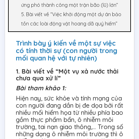
ứng phó thành công một trận bão (lũ) lớn”
5. Bài viết về “Việc khởi động một dự án bảo
tồn các loài động vật hoang dã quý hiếm”
Trình bày ý kiến về một sự việc
có tính thời sự (con người trong
mối quan hệ với tự nhiên)
1. Bài viết về “Một vụ xả nước thải
chưa qua xử lí”
Bài tham khảo 1:
Hiện nay, sức khỏe và tính mạng của
con người đang dần bị đe dọa bởi rất
nhiều mối hiểm họa từ nhiều phía bao
gồm thực phẩm bẩn, ô nhiễm môi
trường, tai nạn giao thông,… Trong số
những dạng ô nhiễm môi trường thì ô