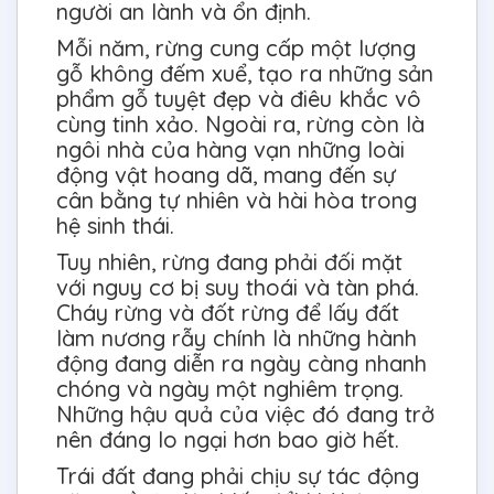
người an lành và ổn định.
Mỗi năm, rừng cung cấp một lượng
gỗ không đếm xuể, tạo ra những sản
phẩm gỗ tuyệt đẹp và điêu khắc vô
cùng tinh xảo. Ngoài ra, rừng còn là
ngôi nhà của hàng vạn những loài
động vật hoang dã, mang đến sự
cân bằng tự nhiên và hài hòa trong
hệ sinh thái.
Tuy nhiên, rừng đang phải đối mặt
với nguy cơ bị suy thoái và tàn phá.
Cháy rừng và đốt rừng để lấy đất
làm nương rẫy chính là những hành
động đang diễn ra ngày càng nhanh
chóng và ngày một nghiêm trọng.
Những hậu quả của việc đó đang trở
nên đáng lo ngại hơn bao giờ hết.
Trái đất đang phải chịu sự tác động