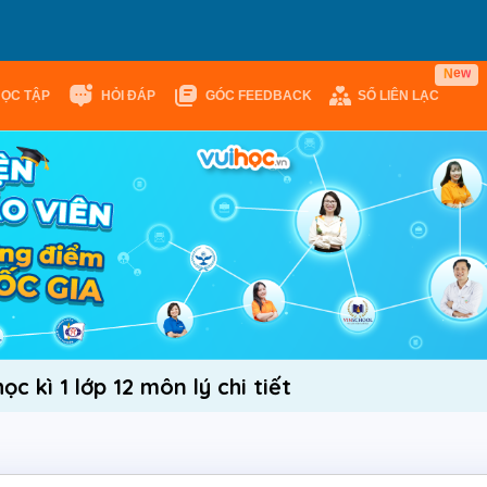
w
e
N
HỌC TẬP
HỎI ĐÁP
GÓC FEEDBACK
SỔ LIÊN LẠC
c kì 1 lớp 12 môn lý chi tiết