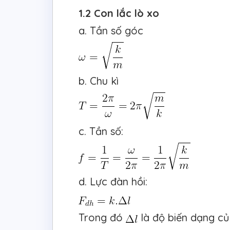
1.2 Con lắc lò xo
a. Tần số góc
b. Chu kì
c. Tần số:
d. Lực đàn hồi:
Trong đó
là độ biến dạng củ