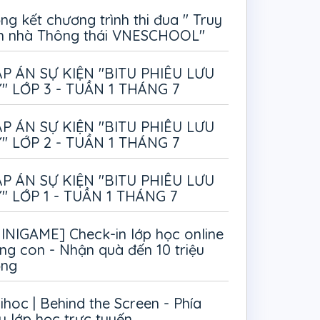
ng kết chương trình thi đua " Truy
m nhà Thông thái VNESCHOOL"
P ÁN SỰ KIỆN "BITU PHIÊU LƯU
" LỚP 3 - TUẦN 1 THÁNG 7
P ÁN SỰ KIỆN "BITU PHIÊU LƯU
" LỚP 2 - TUẦN 1 THÁNG 7
P ÁN SỰ KIỆN "BITU PHIÊU LƯU
" LỚP 1 - TUẦN 1 THÁNG 7
INIGAME] Check-in lớp học online
ng con - Nhận quà đến 10 triệu
ồng
ihoc | Behind the Screen - Phía
u lớp học trực tuyến