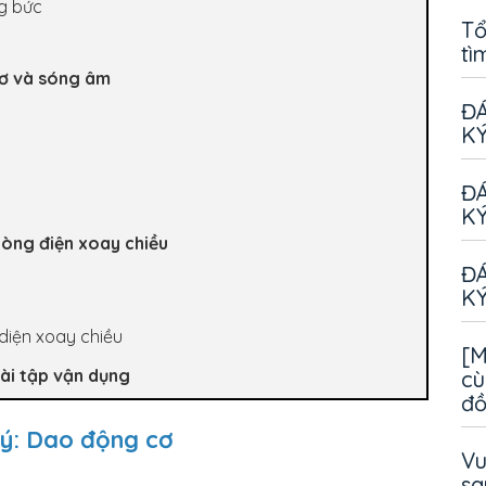
g bức
Tổ
tì
 cơ và sóng âm
ĐÁ
KÝ
ĐÁ
KÝ
 Dòng điện xoay chiều
ĐÁ
u
KÝ
 diện xoay chiều
[M
 Bài tập vận dụng
cù
đ
n lý: Dao động cơ
Vu
sa