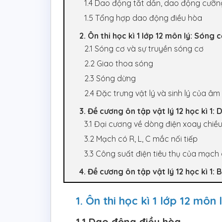
1.4 Dao động tắt dần, dao động cưỡn
1.5 Tổng hợp dao động điều hòa
2. Ôn thi học kì 1 lớp 12 môn lý: Sóng
2.1 Sóng cơ và sự truyền sóng cơ
2.2 Giao thoa sóng
2.3 Sóng dừng
2.4 Đặc trưng vật lý và sinh lý của âm
3. Đề cương ôn tập vật lý 12 học kì 1:
3.1 Đại cương về dòng điện xoay chiề
3.2 Mạch có R, L, C mắc nối tiếp
3.3 Công suất điện tiêu thụ của mạch
4. Đề cương ôn tập vật lý 12 học kì 1:
1. Ôn thi học kì 1 lớp 12 mô
1.1 Dao động điều hòa