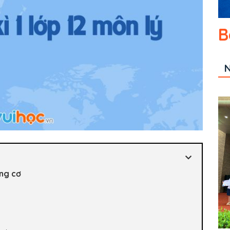
B
N
ộng cơ