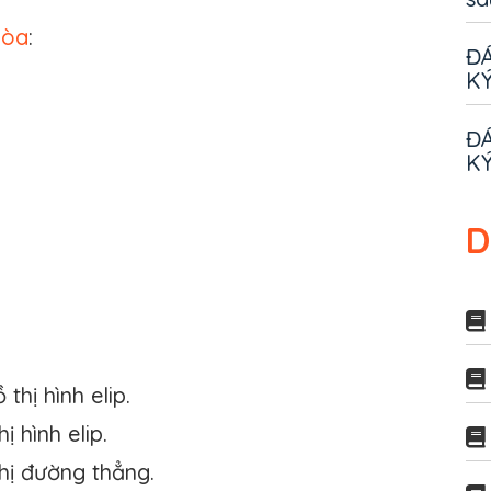
hòa
:
ĐÁ
KÝ
ĐÁ
KÝ
D
 thị hình elip.
ị hình elip.
hị đường thẳng.