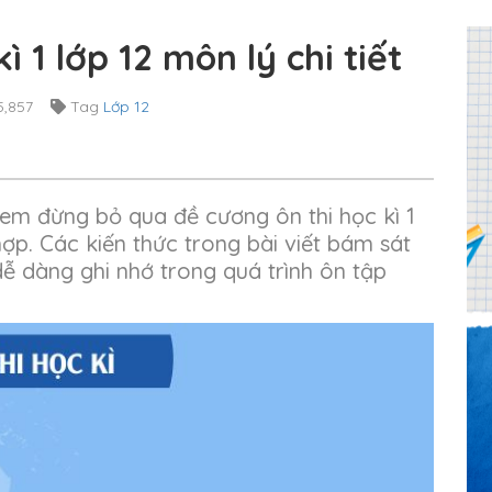
ì 1 lớp 12 môn lý chi tiết
,857
Tag
Lớp 12
c em đừng bỏ qua đề cương ôn thi học kì 1
ợp. Các kiến thức trong bài viết bám sát
ễ dàng ghi nhớ trong quá trình ôn tập