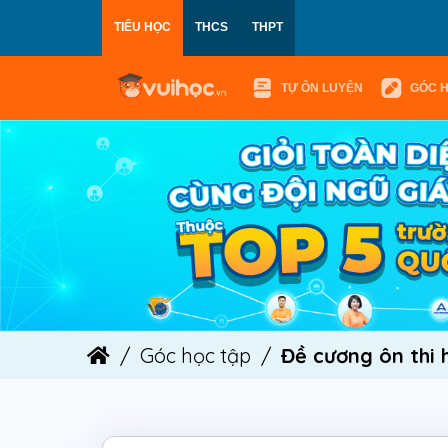
TIỂU HỌC
THCS
THPT
TỰ ÔN LUYỆN
GÓC 
Góc học tập
Đề cương ôn thi họ