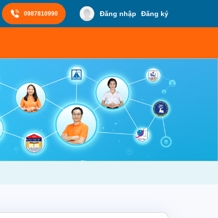
Đăng nhập
Đăng ký
0987810990