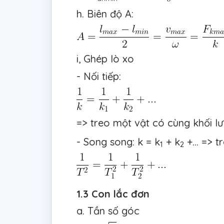
h. Biên độ A:
i, Ghép lò xo
- Nối tiếp:
=> treo một vật có cùng khối l
- Song song: k = k
+ k
+... => 
1
2
1.3 Con lắc đơn
a. Tần số góc