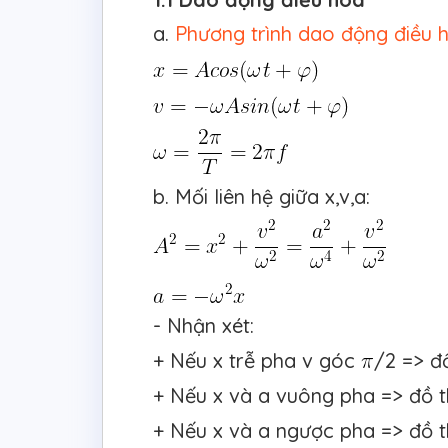
a.
Phương trình dao động điều 
b. Mối liên hệ giữa x,v,a:
- Nhận xét:
+ Nếu x trễ pha v góc
/2 => đồ
+ Nếu x và a vuông pha => đồ th
+ Nếu x và a ngược pha => đồ t