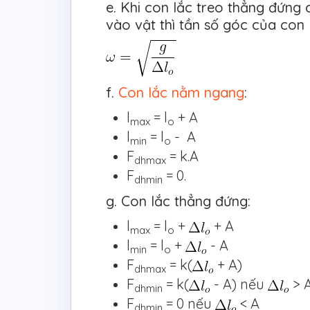
e. Khi con lắc treo thẳng đứng 
vào vật thì tần số góc của con
f.
Con lắc nằm ngang
:
l
= l
+ A
max
o
l
= l
- A
min
o
F
= k.A
dhmax
F
= 0.
dhmin
g. Con lắc thẳng đứng:
l
= l
+
+ A
max
o
l
= l
+
- A
min
o
F
= k(
+ A)
dhmax
F
= k(
- A) nếu
> 
dhmin
F
= 0 nếu
< A
dhmin