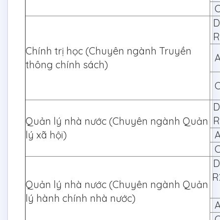
C
D
R
Chính trị học (Chuyên ngành Truyền
A
thông chính sách)
C
D
R
Quản lý nhà nước (Chuyên ngành Quản
lý xã hội)
A
C
D
R
Quản lý nhà nước (Chuyên ngành Quản
lý hành chính nhà nước)
A
C