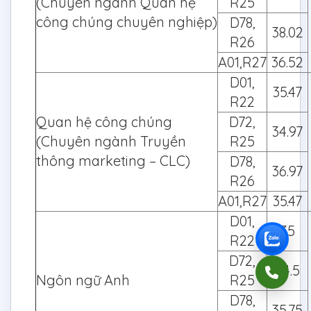
(Chuyên ngành Quan hệ
R25
công chúng chuyên nghiệp)
D78,
38.02
R26
A01,R27
36.52
D01,
35.47
R22
Quan hệ công chúng
D72,
34.97
(Chuyên ngành Truyền
R25
thông marketing – CLC)
D78,
36.97
R26
A01,R27
35.47
D01,
35
R22
D72,
34.5
Ngôn ngữ Anh
R25
D78,
35.75