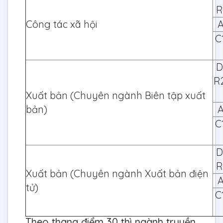
R
Công tác xã hội
A
C
D
R
Xuất bản (Chuyên ngành Biên tập xuất
bản)
A
C
D
R
Xuất bản (Chuyên ngành Xuất bản điện
A
tử)
C
Theo thang điểm 30 thì ngành truyền