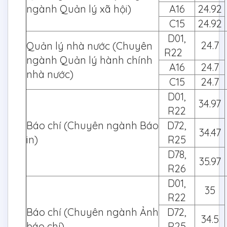
ngành Quản lý xã hội)
A16
24.92
C15
24.92
D01,
24.7
Quản lý nhà nước (Chuyên
R22
ngành Quản lý hành chính
A16
24.7
nhà nước)
C15
24.7
D01,
34.97
R22
Báo chí (Chuyên ngành Báo
D72,
34.47
in)
R25
D78,
35.97
R26
D01,
35
R22
Báo chí (Chuyên ngành Ảnh
D72,
34.5
báo chí)
R25