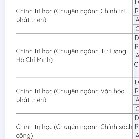
D
R
Chính trị học (Chuyên ngành Chính trị
phát triển)
A
C
D
R
Chính trị học (Chuyên ngành Tư tưởng
A
Hồ Chí Minh)
C
D
R
Chính trị học (Chuyên ngành Văn hóa
phát triển)
A
C
D
R
Chính trị học (Chuyên ngành Chính sách
công)
A