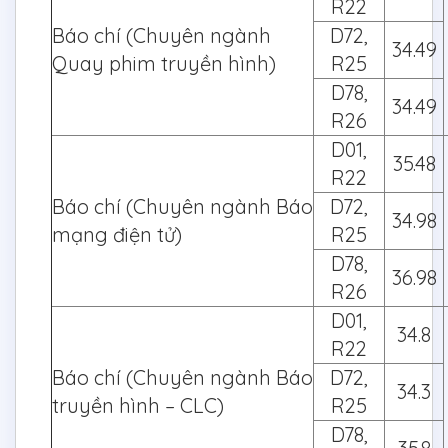
R22
Báo chí (Chuyên ngành
D72,
34.49
Quay phim truyền hình)
R25
D78,
34.49
R26
D01,
35.48
R22
Báo chí (Chuyên ngành Báo
D72,
34.98
mạng điện tử)
R25
D78,
36.98
R26
D01,
34.8
R22
Báo chí (Chuyên ngành Báo
D72,
34.3
truyền hình – CLC)
R25
D78,