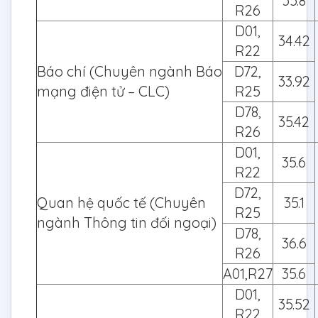
35.8
R26
D01,
34.42
R22
Báo chí (Chuyên ngành Báo
D72,
33.92
mạng điện tử – CLC)
R25
D78,
35.42
R26
D01,
35.6
R22
D72,
Quan hệ quốc tế (Chuyên
35.1
R25
ngành Thông tin đối ngoại)
D78,
36.6
R26
A01,R27
35.6
D01,
35.52
R22