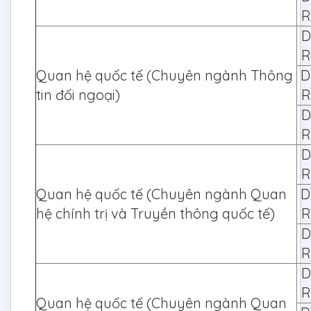
R
D
R
Quan hệ quốc tế (Chuyên ngành Thông
D
tin đối ngoại)
R
D
R
D
R
Quan hệ quốc tế (Chuyên ngành Quan
D
hệ chính trị và Truyền thông quốc tế)
R
D
R
D
R
Quan hệ quốc tế (Chuyên ngành Quan