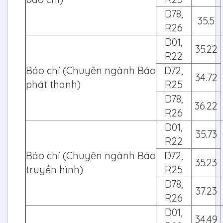
D78,
35.5
R26
D01,
35.22
R22
Báo chí (Chuyên ngành Báo
D72,
34.72
phát thanh)
R25
D78,
36.22
R26
D01,
35.73
R22
Báo chí (Chuyên ngành Báo
D72,
35.23
truyền hình)
R25
D78,
37.23
R26
D01,
34.49