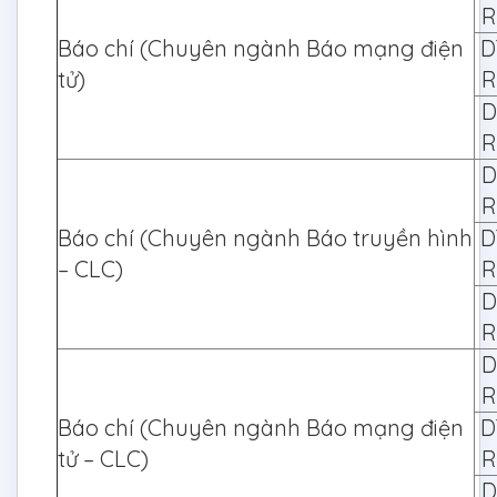
R
Báo chí (Chuyên ngành Báo mạng điện
D
tử)
R
D
R
D
R
Báo chí (Chuyên ngành Báo truyền hình
D
– CLC)
R
D
R
D
R
Báo chí (Chuyên ngành Báo mạng điện
D
tử – CLC)
R
D