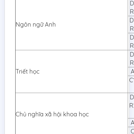
D
R
D
Ngôn ngữ Anh
R
D
R
D
R
Triết học
A
C
D
R
Chủ nghĩa xã hội khoa học
A
C