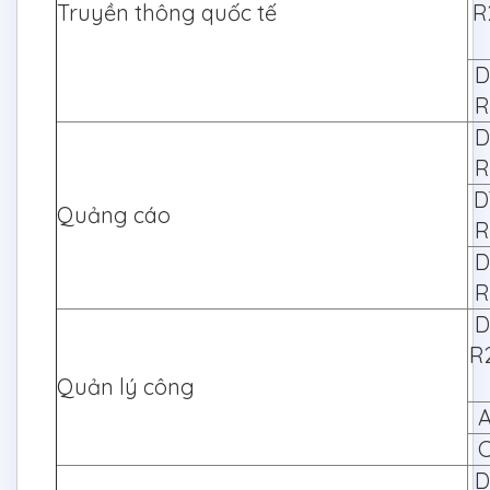
Truyền thông quốc tế
R
D
R
D
R
D
Quảng cáo
R
D
R
D
R
Quản lý công
A
C
D