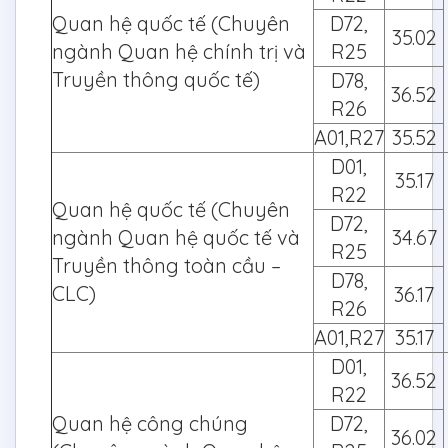
Quan hệ quốc tế (Chuyên
D72,
35.02
ngành Quan hệ chính trị và
R25
Truyền thông quốc tế)
D78,
36.52
R26
A01,R27
35.52
D01,
35.17
R22
Quan hệ quốc tế (Chuyên
D72,
ngành Quan hệ quốc tế và
34.67
R25
Truyền thông toàn cầu –
D78,
CLC)
36.17
R26
A01,R27
35.17
D01,
36.52
R22
Quan hệ công chúng
D72,
36.02