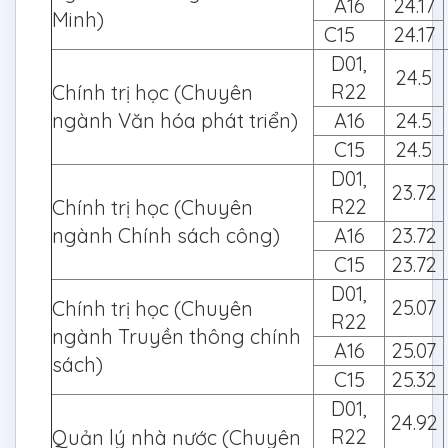
A16
24.17
Minh)
C15
24.17
D01,
24.5
R22
Chính trị học (Chuyên
ngành Văn hóa phát triển)
A16
24.5
C15
24.5
D01,
23.72
R22
Chính trị học (Chuyên
ngành Chính sách công)
A16
23.72
C15
23.72
D01,
25.07
Chính trị học (Chuyên
R22
ngành Truyền thông chính
A16
25.07
sách)
C15
25.32
D01,
24.92
R22
Quản lý nhà nước (Chuyên