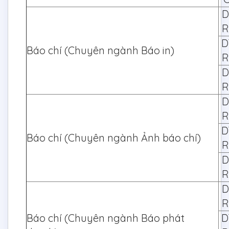
D
R
D
Báo chí (Chuyên ngành Báo in)
R
D
R
D
R
D
Báo chí (Chuyên ngành Ảnh báo chí)
R
D
R
D
R
Báo chí (Chuyên ngành Báo phát
D