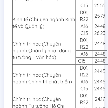
C15
25.55
D01,
25.73
R22
Kinh tế (Chuyên ngành Kinh
tế và Quản lý)
A16
24.48
C15
26.23
D01,
24.48
Chính trị học (Chuyên
R22
ngành Quản lý hoạt động
A16
24.48
tư tưởng – văn hóa)
C15
24.48
D01,
24.45
R22
Chính trị học (Chuyên
ngành Chính trị phát triển)
A16
24.45
C15
24.45
D01,
24.17
Chính trị học (Chuyên
R22
ngành Tư tưởng Hồ Chí