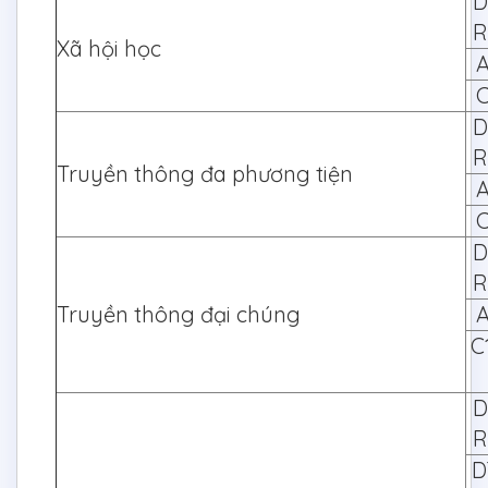
D
R
Xã hội học
A
C
D
R
Truyền thông đa phương tiện
A
C
D
R
Truyền thông đại chúng
A
C
D
R
D