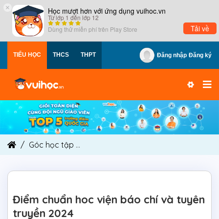
×
Học mượt hơn với ứng dụng vuihoc.vn
Từ lớp 1 đến lớp 12
Tải về
Dùng thử miễn phí trên
Play Store
TIỂU HỌC
THCS
THPT
Đăng nhập
Đăng ký
Góc học tập
Điểm chuẩn hoc viện báo chí và tu
Điểm chuẩn hoc viện báo chí và tuyên
truyền 2024