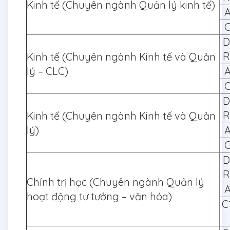
Kinh tế (Chuyên ngành Quản lý kinh tế)
A
C
D
R
Kinh tế (Chuyên ngành Kinh tế và Quản
lý – CLC)
A
C
D
R
Kinh tế (Chuyên ngành Kinh tế và Quản
lý)
A
C
D
R
Chính trị học (Chuyên ngành Quản lý
A
hoạt động tư tưởng – văn hóa)
C