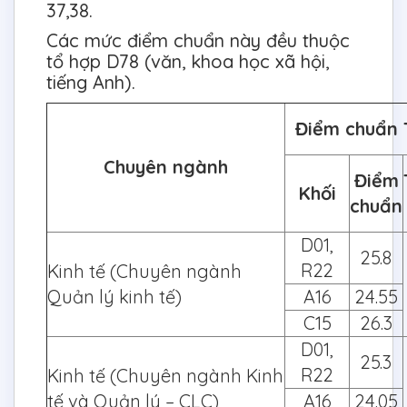
37,38.
Các mức điểm chuẩn này đều thuộc
tổ hợp D78 (văn, khoa học xã hội,
tiếng Anh).
Điểm chuẩn
Chuyên ngành
Điểm
Khối
chuẩn
D01,
25.8
R22
Kinh tế (Chuyên ngành
Quản lý kinh tế)
A16
24.55
C15
26.3
D01,
25.3
R22
Kinh tế (Chuyên ngành Kinh
tế và Quản lý – CLC)
A16
24.05