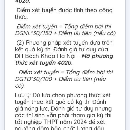
402a.
Điểm xét tuyển được tính theo công
thức:
Điểm xét tuyển = Tổng điểm bài thi
ĐGNL*30/150 + Điểm ưu tiên (nếu có)
(2) Phương pháp xét tuyển dựa trên
kết quả kỳ thi Đánh giá tư duy của
ĐH Bách Khoa Hà Nội -
Mã phương
thức xét tuyển 402b.
Điểm xét tuyển = Tổng điểm bài thi
ĐGTD*30/100 + Điểm ưu tiên (nếu
có)
Lưu ý: Dù lựa chọn phương thức xét
tuyển theo kết quả củ kỳ thi Đánh
giá năng lực, Đánh giá tư duy nhưng
các thí sinh vẫn phải tham gia kỳ thi
tốt nghiệp THPT năm 2024 để xét
ngưỡng đảm bảo chất lượng đầu