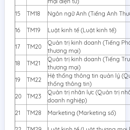
mại điện tử)
15
TM18
Ngôn ngữ Anh (Tiếng Anh Thư
16
TM19
Luật kinh tế (Luật kinh tế)
Quản trị kinh doanh (Tiếng Ph
17
TM20
thương mại)
Quản trị kinh doanh (Tiếng Tr
18
TM21
thương mại)
Hệ thống thông tin quản lý (Qu
19
TM22
thống thông tin)
Quản trị nhân lực (Quản trị nh
20
TM23
doanh nghiệp)
21
TM28
Marketing (Marketing số)
22
TM29
Luật kinh tế (Luật thương mại 