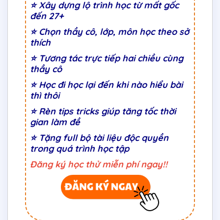
⭐
Xây dựng lộ trình học từ mất gốc
đến 27+
⭐
Chọn thầy cô, lớp, môn học theo sở
thích
⭐
Tương tác trực tiếp hai chiều cùng
thầy cô
⭐ Học đi học lại đến khi nào hiểu bài
thì thôi
⭐ Rèn tips tricks giúp tăng tốc thời
gian làm đề
⭐ Tặng full bộ tài liệu độc quyền
trong quá trình học tập
Đăng ký học thử miễn phí ngay!!