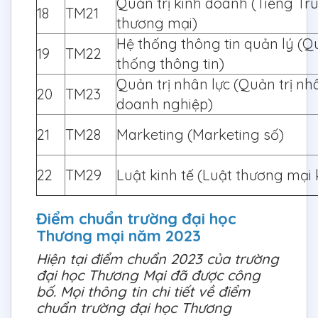
Quản trị kinh doanh (Tiếng Tr
18
TM21
thương mại)
Hệ thống thông tin quản lý (Qu
19
TM22
thống thông tin)
Quản trị nhân lực (Quản trị nh
20
TM23
doanh nghiệp)
21
TM28
Marketing (Marketing số)
22
TM29
Luật kinh tế (Luật thương mại 
Điểm chuẩn trường đại học
Thương mại năm 2023
Hiện tại điểm chuẩn 2023 của trường
đại học Thương Mại đã được công
bố. Mọi thông tin chi tiết về điểm
chuẩn trường đại học Thương