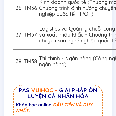
Kinh doanh quốc tế (Thương mại
36
TM36
Chương trình định hướng chuyê
nghiệp quốc tế - IPOP)
Logistics và Quản lý chuỗi cung
37
TM37
và xuất nhập khẩu - Chương trì
chuyên sâu nghề nghiệp quốc tế
Tài chính - Ngân hàng (Công ngh
38
TM38
ngân hàng)
PAS
VUIHOC
–
GIẢI PHÁP ÔN
LUYỆN CÁ NHÂN HÓA
Khóa học online
ĐẦU TIÊN VÀ DUY
NHẤT: