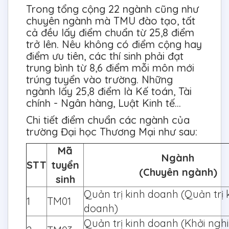
Trong tổng cộng 22 ngành cũng như
chuyên ngành mà TMU đào tạo, tất
cả đều lấy điểm chuẩn từ 25,8 điểm
trở lên. Nêu không có điểm cộng hay
điểm ưu tiên, các thí sinh phải đạt
trung bình từ 8,6 điểm mỗi môn mới
trúng tuyển vào trường. Những
ngành lấy 25,8 điểm là Kế toán, Tài
chính - Ngân hàng, Luật Kinh tế...
Chi tiết điểm chuẩn các ngành của
trường Đại học Thương Mại như sau:
Mã
Ngành
STT
tuyển
(Chuyên ngành)
sinh
Quản trị kinh doanh (Quản trị 
1
TM01
doanh)
Quản trị kinh doanh (Khởi ngh