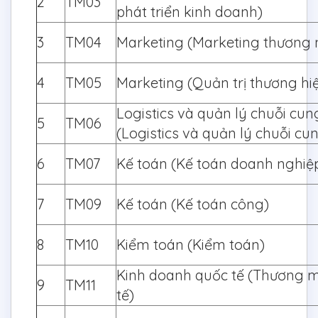
2
TM03
phát triển kinh doanh)
3
TM04
Marketing (Marketing thương 
4
TM05
Marketing (Quản trị thương hi
Logistics và quản lý chuỗi cu
5
TM06
(Logistics và quản lý chuỗi cu
6
TM07
Kế toán (Kế toán doanh nghiệ
7
TM09
Kế toán (Kế toán công)
8
TM10
Kiểm toán (Kiểm toán)
Kinh doanh quốc tế (Thương m
9
TM11
tế)