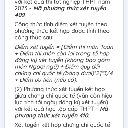
với kết quả thi tốt nghiệp THPT năm
2023 -
Mã phương thức xét tuyển
409
.
Công thức tính điểm xét tuyển theo
phương thức kết hợp được tính theo
công thức sau:
Điểm xét tuyển = [Điểm thi môn Toán
+ Điểm thi môn còn lại trong tổ hợp
đăng ký xét tuyển (không bao gồm
môn Ngoại ngữ) + Điểm quy đổi
chứng chỉ quốc tế (bảng dưới)*2]*3/4
+ Điểm ưu tiên (nếu có).
(2) Phương thức xét tuyển kết hợp
giữa chứng chỉ quốc tế (vẫn còn hiệu
lực tính tới ngày đăng ký xét tuyển)
với kết quả học tập cấp THPT -
Mã
phương thức xét tuyển 410
.
Xét tuyển kết hợp chứng chỉ quốc tế