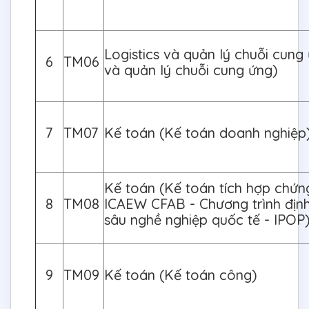
Logistics và quản lý chuỗi cung 
6
TM06
và quản lý chuỗi cung ứng)
7
TM07
Kế toán (Kế toán doanh nghiệp
Kế toán (Kế toán tích hợp chứn
8
TM08
ICAEW CFAB - Chương trình địn
sâu nghề nghiệp quốc tế - IPOP
9
TM09
Kế toán (Kế toán công)