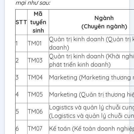
mại như sau:
Mã
Ngành
STT
tuyển
(Chuyên ngành)
sinh
Quản trị kinh doanh (Quản trị 
1
TM01
doanh)
Quản trị kinh doanh (Khởi ngh
2
TM03
phát triển kinh doanh)
3
TM04
Marketing (Marketing thương 
4
TM05
Marketing (Quản trị thương hi
Logistics và quản lý chuỗi cu
5
TM06
(Logistics và quản lý chuỗi cu
6
TM07
Kế toán (Kế toán doanh nghiệ