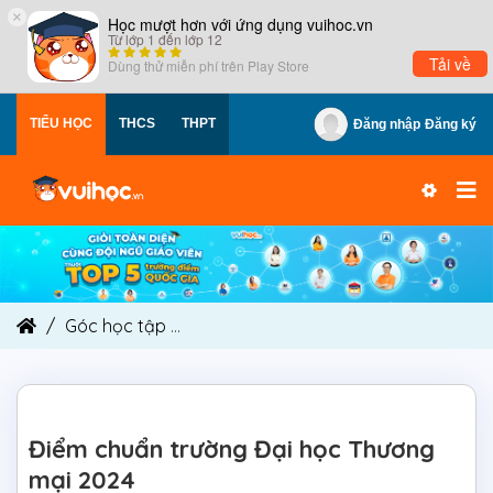
×
Học mượt hơn với ứng dụng vuihoc.vn
Từ lớp 1 đến lớp 12
Tải về
Dùng thử miễn phí trên
Play Store
TIỂU HỌC
THCS
THPT
Đăng nhập
Đăng ký
Góc học tập
Điểm chuẩn trường Đại học Thương
Điểm chuẩn trường Đại học Thương
mại 2024