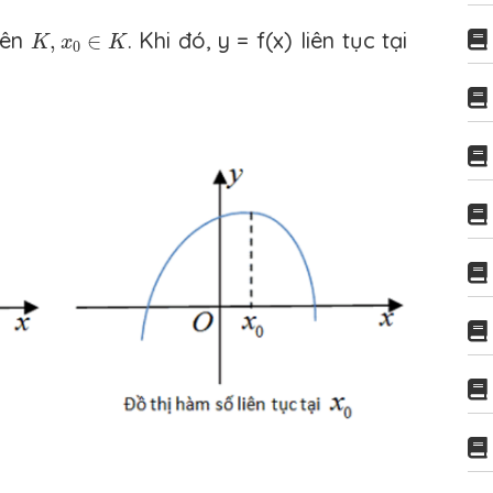
K
,
x
0
∈
K
rên
. Khi đó, y = f(x) liên tục tại
,
∈
K
x
K
0