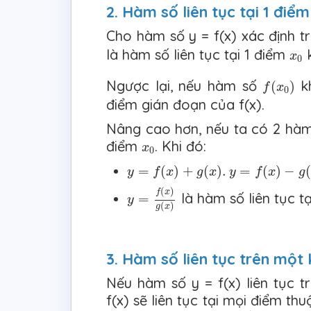
2. Hàm số liên tục tại 1 điểm
Cho hàm số y = f(x) xác định t
x
0
là hàm số liên tục tại 1 điểm
x
0
f
(
x
0
)
Ngược lại, nếu hàm số
kh
(
)
f
x
0
điểm gián đoạn của f(x).
Nâng cao hơn, nếu ta có 2 hàm s
x
0
điểm
. Khi đó:
x
0
y
=
f
(
x
)
+
g
(
x
)
.
y
=
f
(
x
)
−
g
(
x
)
.
y
=
f
(
x
)
.
=
(
)
+
(
)
.
=
(
)
−
(
y
f
x
g
x
y
f
x
g
y
=
f
(
x
)
g
(
x
)
(
)
f
x
là hàm số liên tục t
=
y
(
)
g
x
3. Hàm số liên tục trên một
Nếu hàm số y = f(x) liên tục t
f(x) sẽ liên tục tại mọi điểm th