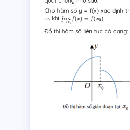
quát chung như sau:
Cho hàm số y = f(x) xác định t
l
i
m
x
→
x
0
f
(
x
)
=
f
(
x
0
)
x
0
khi
.
(
)
=
(
)
x
l
i
m
f
x
f
x
0
0
→
x
x
0
Đồ thị hàm số liên tục có dạng: