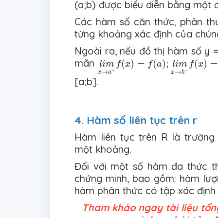
(a;b) được biểu diễn bằng một đ
Các hàm số căn thức, phân thứ
từng khoảng xác định của chún
Ngoài ra, nếu đồ thị hàm số y =
l
i
m
x
→
a
+
f
(
x
)
=
f
(
a
)
;
l
i
m
x
→
b
−
f
mãn
(
)
=
(
)
;
(
)
=
l
i
m
f
x
f
a
l
i
m
f
x
+
−
→
→
x
a
x
b
[a;b].
4. Hàm số liên tục trên r
Hàm liên tục trên R là trường
một khoảng.
Đối với một số hàm đa thức th
chứng minh, bao gồm: hàm lượng
hàm phân thức có tập xác định
Tham khảo ngay tài liệu tổn