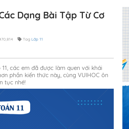
Các Dạng Bài Tập Từ Cơ
70,814
Tag
Lớp 11
p 11, các em đã được làm quen với khái
 hơn phần kiến thức này, cùng VUIHOC ôn
n tục nhé!