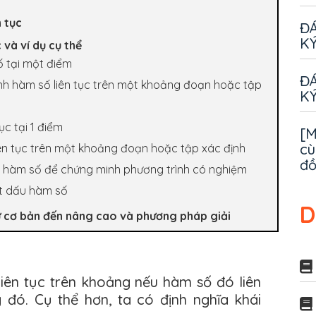
n tục
ĐÁ
KÝ
 và ví dụ cụ thể
số tại một điểm
ĐÁ
 minh hàm số liên tục trên một khoảng đoạn hoặc tập
KÝ
ục tại 1 điểm
[M
cù
liên tục trên một khoảng đoạn hoặc tập xác định
đ
của hàm số để chứng minh phương trình có nghiệm
xét dấu hàm số
D
 từ cơ bản đến nâng cao và phương pháp giải
liên tục trên khoảng nếu hàm số đó liên
 đó. Cụ thể hơn, ta có định nghĩa khái