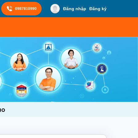
Đăng nhập
Đăng ký
0987810990
ao