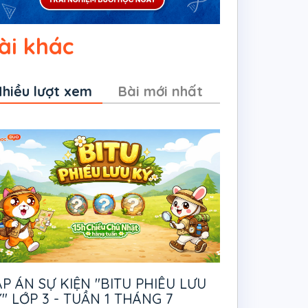
ài khác
hiều lượt xem
Bài mới nhất
P ÁN SỰ KIỆN "BITU PHIÊU LƯU
" LỚP 3 - TUẦN 1 THÁNG 7