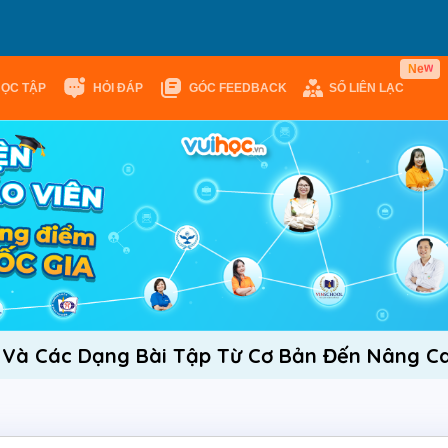
w
N
e
HỌC TẬP
HỎI ĐÁP
GÓC FEEDBACK
SỔ LIÊN LẠC
 Và Các Dạng Bài Tập Từ Cơ Bản Đến Nâng C