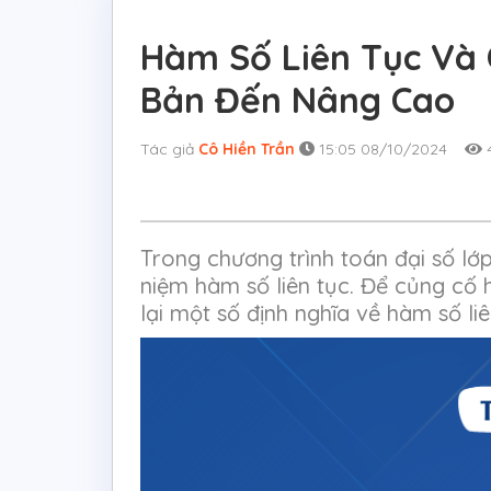
Hàm Số Liên Tục Và 
Bản Đến Nâng Cao
Tác giả
Cô Hiền Trần
15:05 08/10/2024
4
Trong chương trình toán đại số lớ
niệm hàm số liên tục. Để củng cố
lại một số định nghĩa về hàm số liê