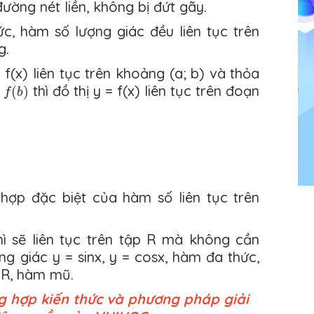
ường nét liền, không bị đứt gãy.
c, hàm số lượng giác đều liên tục trên
g.
 f(x) liên tục trên khoảng (a; b) và thỏa
(
x
)
=
f
(
b
)
thì đồ thị y = f(x) liên tục trên đoạn
(
)
f
b
 hợp đặc biệt của hàm số liên tục trên
ì sẽ liên tục trên tập R mà không cần
 giác y = sinx, y = cosx, hàm đa thức,
 R, hàm mũ.
g hợp kiến thức và phương pháp giải