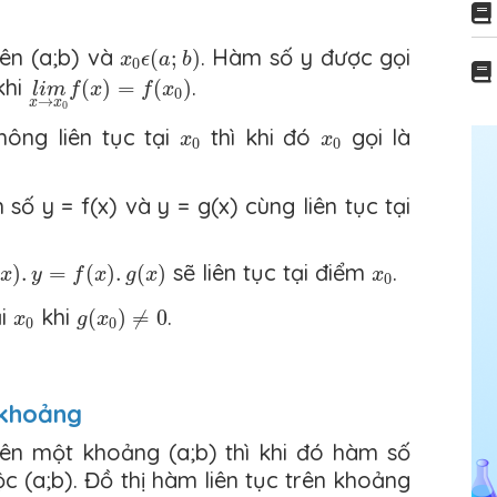
x
0
ϵ
(
a
;
b
)
rên (a;b) và
. Hàm số y được gọi
(
;
)
x
ϵ
a
b
0
l
i
m
x
→
x
0
f
(
x
)
=
f
(
x
0
)
khi
.
(
)
=
(
)
l
i
m
f
x
f
x
0
→
x
x
0
x
0
x
0
ông liên tục tại
thì khi đó
gọi là
x
x
0
0
ố y = f(x) và y = g(x) cùng liên tục tại
g
(
x
)
x
0
sẽ liên tục tại điểm
.
)
.
=
(
)
.
(
)
x
y
f
x
g
x
x
0
g
(
x
0
)
≠
0
x
0
ại
khi
.
(
)
≠
0
x
g
x
0
0
 khoảng
rên một khoảng (a;b) thì khi đó hàm số
uộc (a;b). Đồ thị hàm liên tục trên khoảng