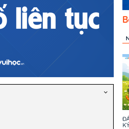
B
N
ĐÁ
KÝ