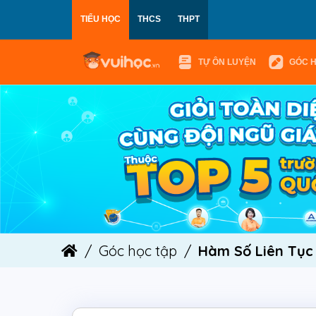
TIỂU HỌC
THCS
THPT
TỰ ÔN LUYỆN
GÓC 
Góc học tập
Hàm Số Liên Tục