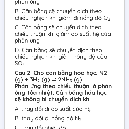
phản ứng
B. Cân bằng sẽ chuyển dịch theo
chiều nghịch khi giảm đi nồng độ O
2
C. Cân bằng sẽ chuyển dịch theo
chiều thuận khi giảm áp suất hệ của
phản ứng
D. Cân bằng sẽ chuyển dịch theo
chiều nghịch khi giảm nồng độ của
SO
3
Câu 2: Cho cân bằng hóa học: N2
(g) + 3H
(g) ⇌ 2NH
(g)
2
3
Phản ứng theo chiều thuận là phản
ứng tỏa nhiệt. Cân bằng hóa học
sẽ không bị chuyển dịch khi
A. thay đổi đi áp suất của hệ
B. thay đổi đi nồng độ N
2
C. thay đổi nhiệt độ