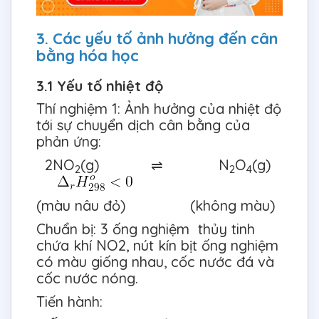
3. Các yếu tố ảnh hưởng đến cân
bằng hóa học
3.1 Yếu tố nhiệt độ
Thí nghiệm 1: Ảnh hưởng của nhiệt độ
tới sự chuyển dịch cân bằng của
phản ứng:
2NO
(g) ⇌ N
O
(g)
2
2
4
(màu nâu đỏ) (không màu)
Chuẩn bị: 3 ống nghiệm thủy tinh
chứa khí NO2, nút kín bịt ống nghiệm
có màu giống nhau, cốc nước đá và
cốc nước nóng.
Tiến hành: