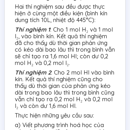
Hai thí nghiệm sau đều được thực
hiện ở cùng một điều kiện (bình kín
dung tích 10L, nhiệt độ 445°C):
Thí nghiệm 1
: Cho 1 mol H₂ và 1 mol
I₂, vào bình kín. Kết quả thí nghiệm
đã cho thấy dù thời gian phản ứng
có kéo dài bao lâu thì trong bình vẫn
sẽ chỉ tạo ra 1,6 mol HI; còn dư 0,2
mol H₂ và 0,2 mol I₂.
Thí nghiệm 2
: Cho 2 mol HI vào bình
kín. Kết quả thí nghiệm cũng cho
thấy dù thời gian của phản ứng kéo
dài trong bao lâu thì trong bình cũng
vẫn chỉ tạo ra 0,2 mol H₂ và 0,2 mol
I₂ và còn dư 1,6 mol HI.
Thực hiện những yêu cầu sau:
a) Viết phương trình hoá học của