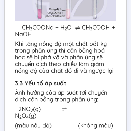
CH
COONa + H
O ⇌ CH
COOH +
3
2
3
NaOH
Khi tăng nồng độ một chất bất kỳ
trong phản ứng thì cân bằng hoá
học sẽ bị phá vỡ và phản ứng sẽ
chuyển dịch theo chiều làm giảm
nồng độ của chất đó đi và ngược lại.
3.3 Yếu tố áp suất
Ảnh hưởng của áp suất tới chuyển
dịch cân bằng trong phản ứng:
2NO
(g) ⇌
2
N
O
(g)
2
4
(màu nâu đỏ) (không màu)