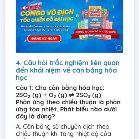
4. Câu hỏi trắc nghiệm liên quan
đến khái niệm về cân bằng hóa
học
Câu 1: Cho cân bằng hóa học:
2SO
(g) + O
(g) ⇌ 2SO
(g)
2
2
3
Phản ứng theo chiều thuận là phản
ứng tỏa nhiệt. Phát biểu nào dưới
đây là đúng?
A. Cân bằng sẽ chuyển dịch theo
chiều thuận khi tăng nhiệt độ của