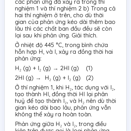
các phản ứng đã xảy ra trong thí
nghiệm 1 và thí nghiệm 2 b) Trong cả
hai thí nghiệm ở trên, cho dù thời
gian của phản ứng kéo dài thêm bao
lâu thì các chất ban đầu đều sẽ còn
lại sau khi phản ứng. Giải thích.
Ở nhiệt độ 445 °C, trong bình chứa
hỗn hợp H, và I, xảy ra đồng thời hai
phản ứng:
H₂ (g) + I₂ (g) → 2HI (g) (1)
2HI (g) → H₂ (g) + I₂ (g) (2)
Ở thí nghiệm 1, khi H₂, tác dụng với I₂,
tạo thành HI, đồng thời HI lại phân
huỷ để tạo thành I₂, và H₂ nên dù thời
gian kéo dài bao lâu, phản ứng vẫn
không thể xảy ra hoàn toàn.
Phản ứng giữa H₂ và I₂, trong điều
kiện trên được gọi là loại phản ứng