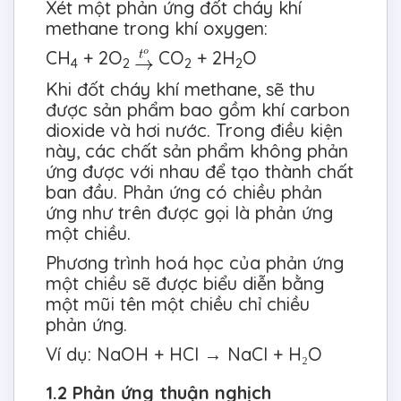
Xét một phản ứng đốt cháy khí
methane trong khí oxygen:
CH
+ 2O
CO
+ 2H
O
4
2
2
2
Khi đốt cháy khí methane, sẽ thu
được sản phẩm bao gồm khí carbon
dioxide và hơi nước. Trong điều kiện
này, các chất sản phẩm không phản
ứng được với nhau để tạo thành chất
ban đầu. Phản ứng có chiều phản
ứng như trên được gọi là phản ứng
một chiều.
Phương trình hoá học của phản ứng
một chiều sẽ được biểu diễn bằng
một mũi tên một chiều chỉ chiều
phản ứng.
Ví dụ: NaOH + HCI → NaCl + H₂O
1.2 Phản ứng thuận nghịch