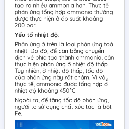
tạo ra nhiều ammonia hơn. Thực tế
phản ứng tổng hợp ammonia thường
được thực hiện ở áp suất khoảng
200 bar.
Yếu tố nhiệt độ:
Phản ứng ở trên là loại phản ứng toả
nhiệt. Do đó, để cân bằng chuyển
dịch về phía tạo thành ammonia, cần
thực hiện phản ứng ở nhiệt độ thấp.
Tuy nhiên, ở nhiệt độ thấp, tốc độ
của phản ứng này rất chậm. Vì vậy
thực tế, ammonia được tổng hợp ở
nhiệt độ khoảng 450°C.
Ngoài ra, để tăng tốc độ phản ứng,
người ta sử dụng chất xúc tác là bột
Fe.