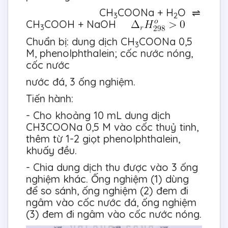
CH
COONa + H
O ⇌
3
2
CH
COOH + NaOH
3
Chuẩn bị: dung dịch CH
COONa 0,5
3
M, phenolphthalein; cốc nước nóng,
cốc nước
nước đá, 3 ống nghiệm.
Tiến hành:
- Cho khoảng 10 mL dung dịch
CH3COONa 0,5 M vào cốc thuỷ tinh,
thêm từ 1-2 giọt phenolphthalein,
khuấy đều.
- Chia dung dịch thu được vào 3 ống
nghiệm khác. Ống nghiệm (1) dùng
để so sánh, ống nghiệm (2) đem đi
ngâm vào cốc nước đá, ống nghiệm
(3) đem đi ngâm vào cốc nước nóng.