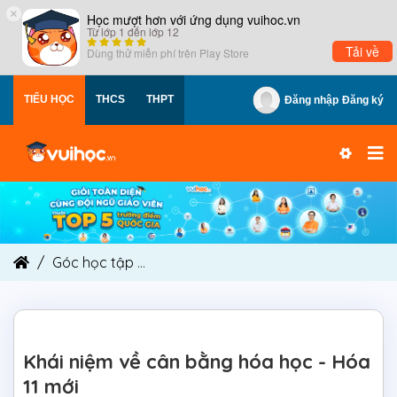
×
Học mượt hơn với ứng dụng vuihoc.vn
Từ lớp 1 đến lớp 12
Tải về
Dùng thử miễn phí trên
Play Store
TIỂU HỌC
THCS
THPT
Đăng nhập
Đăng ký
Góc học tập
Khái niệm về cân bằng hóa học - Hó
Khái niệm về cân bằng hóa học - Hóa
11 mới