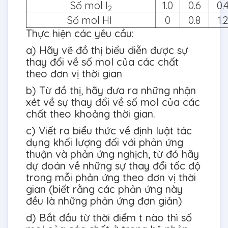
Số mol I
1.0
0.6
0.
2
Số mol HI
0
0.8
1.
Thực hiện các yêu cầu:
a) Hãy vẽ đồ thị biểu diễn được sự
thay đổi về số mol của các chất
theo đơn vị thời gian
b) Từ đồ thị, hãy đưa ra những nhận
xét về sự thay đổi về số mol của các
chất theo khoảng thời gian.
c) Viết ra biểu thức về định luật tác
dụng khối lượng đối với phản ứng
thuận và phản ứng nghịch, từ đó hãy
dự đoán về những sự thay đổi tốc độ
trong mỗi phản ứng theo đơn vị thời
gian (biết rằng các phản ứng này
đều là những phản ứng đơn giản)
d) Bắt đầu từ thời điểm t nào thì số