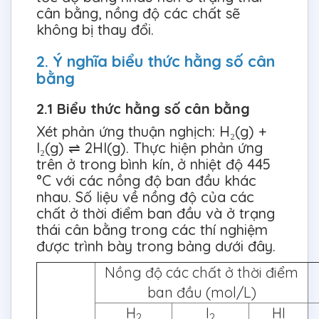
cân bằng, nồng độ các chất sẽ
không bị thay đổi.
2. Ý nghĩa biểu thức hằng số cân
bằng
2.1 Biểu thức hằng số cân bằng
Xét phản ứng thuận nghịch: H₂(g) +
I₂(g) ⇌ 2HI(g). Thực hiện phản ứng
trên ở trong bình kín, ở nhiệt độ 445
°C với các nồng độ ban đầu khác
nhau. Số liệu về nồng độ của các
chất ở thời điểm ban đầu và ở trạng
thái cân bằng trong các thí nghiệm
được trình bày trong bảng dưới đây.
Nồng độ các chất ở thời điểm
ban đầu (mol/L)
H
I
HI
2
2