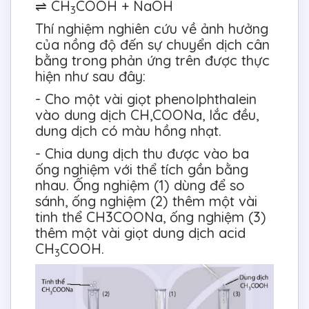
⇌ CH
COOH + NaOH
3
Thí nghiệm nghiên cứu về ảnh hưởng
của nồng độ đến sự chuyển dịch cân
bằng trong phản ứng trên được thực
hiện như sau đây:
- Cho một vài giọt phenolphthalein
vào dung dịch CH,COONa, lắc đều,
dung dịch có màu hồng nhạt.
- Chia dung dịch thu được vào ba
ống nghiệm với thể tích gần bằng
nhau. Ống nghiệm (1) dùng để so
sánh, ống nghiệm (2) thêm một vài
tinh thể CH3COONa, ống nghiệm (3)
thêm một vài giọt dung dịch acid
CH
COOH.
3