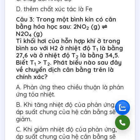
D. thêm chất xúc tác là Fe
Câu 3: Trong một bình kín có cân
bằng hóa học sau: 2NO
(g) ⇌
2
N2O
(g)
4
Tỉ khối hơi của hỗn hợp khí ở trong
bình so với H2 ở nhiệt độ T
là bằng
1
27,6 và ở nhiệt độ T
là bằng 34,5.
2
Biết T
> T
. Phát biểu nào sau đây
1
2
về chuyển dịch cân bằng trên là
chính xác?
A. Phản ứng theo chiều thuận là phản
ứng tỏa nhiệt.
B. Khi tăng nhiệt độ của phản ứng,
áp suất chung của hệ cân bằng sẽ
giảm.
C. Khi giảm nhiệt độ của phản ứng,
áp suất chung của hệ cân bằng sẽ