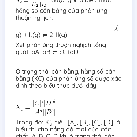
hằng số cân bằng của phản ứng
thuận nghịch:
H₂(
g) + I₂(g) ⇌ 2HI(g)
Xét phản ứng thuận nghịch tổng
quát: aA+bB ⇌ cC+dD:
Ở trạng thái cân bằng, hằng số cân
bằng (KC) của phản ứng sẽ được xác
định theo biểu thức dưới đây:
Trong đó: Ký hiệu [A], [B], [C], [D] là
biểu thị cho nồng độ mol của các
chất A, B, C, D khi ở trạng thái cân