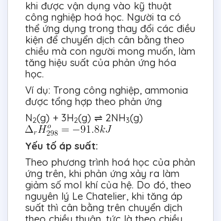
khi được vận dụng vào kỹ thuật
công nghiệp hoá học. Người ta có
thể ứng dụng trong thay đổi các điều
kiện để chuyển dịch cân bằng theo
chiều mà con người mong muốn, làm
tăng hiệu suất của phản ứng hóa
học.
Ví dụ: Trong công nghiệp, ammonia
được tổng hợp theo phản ứng
N
(g) + 3H
(g) ⇌ 2NH
(g)
2
2
3
Yếu tố áp suất:
Theo phương trình hoá học của phản
ứng trên, khi phản ứng xảy ra làm
giảm số mol khí của hệ. Do đó, theo
nguyên lý Le Chatelier, khi tăng áp
suất thì cân bằng trên chuyển dịch
theo chiều thuận, tức là theo chiều