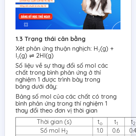
1.3 Trạng thái cân bằng
Xét phản ứng thuận nghịch: H₂(g) +
I₂(g) ⇌ 2HI(g)
Số liệu về sự thay đổi số mol các
chất trong bình phản ứng ở thí
nghiệm 1 được trình bày trong
bảng dưới đây:
Bảng số mol của các chất có trong
bình phản ứng trong thí nghiệm 1
thay đổi theo đơn vị thời gian
Thời gian (s)
t
t
t
o
1
2
Số mol H
1.0
0.6
0.
2