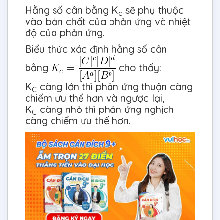
Hằng số cân bằng K
sẽ phụ thuộc
c
vào bản chất của phản ứng và nhiệt
độ của phản ứng.
Biểu thức xác định hằng số cân
bằng
cho thấy:
K
càng lớn thì phản ứng thuận càng
C
chiếm ưu thế hơn và ngược lại,
K
càng nhỏ thì phản ứng nghịch
C
càng chiếm ưu thế hơn.