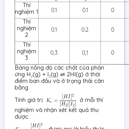
Thí
0.1
0.1
0
nghiệm 1
Thí
nghiệm
0.1
0.2
0
2
Thí
nghiệm
0,3
0,1
0
3
Bảng nồng độ các chất của phản
ứng H₂(g) + I₂(g) ⇌ 2HI(g) ở thời
điểm ban đầu và ở trạng thái cân
bằng
Tính giá trị
ở mỗi thí
nghiệm và nhận xét kết quả thu
được.
được gọi là biểu thức