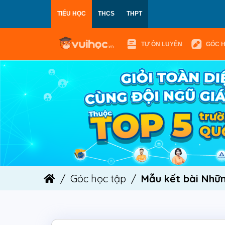
TIỂU HỌC
THCS
THPT
TỰ ÔN LUYỆN
GÓC 
Góc học tập
Mẫu kết bài Nhữn