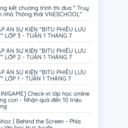
ng kết chương trình thi đua " Truy
m nhà Thông thái VNESCHOOL"
P ÁN SỰ KIỆN "BITU PHIÊU LƯU
" LỚP 3 - TUẦN 1 THÁNG 7
P ÁN SỰ KIỆN "BITU PHIÊU LƯU
" LỚP 2 - TUẦN 1 THÁNG 7
P ÁN SỰ KIỆN "BITU PHIÊU LƯU
" LỚP 1 - TUẦN 1 THÁNG 7
INIGAME] Check-in lớp học online
ng con - Nhận quà đến 10 triệu
ồng
ihoc | Behind the Screen - Phía
u lớp học trực tuyến