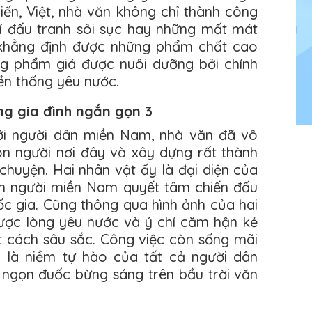
ến, Việt, nhà văn không chỉ thành công
khí đấu tranh sôi sục hay những mất mát
 khẳng định được những phẩm chất cao
ng phẩm giá được nuôi dưỡng bởi chính
ền thống yêu nước.
ng gia đình ngắn gọn 3
ới người dân miền Nam, nhà văn đã vô
n người nơi đây và xây dựng rất thành
chuyện. Hai nhân vật ấy là đại diện của
con người miền Nam quyết tâm chiến đấu
ốc gia. Cũng thông qua hình ảnh của hai
được lòng yêu nước và ý chí căm hận kẻ
 cách sâu sắc. Công việc còn sống mãi
i là niềm tự hào của tất cả người dân
ngọn đuốc bừng sáng trên bầu trời văn