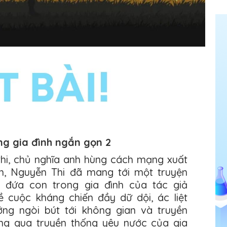
ng gia đình ngắn gọn 2
hi, chủ nghĩa anh hùng cách mạng xuất
ến, Nguyễn Thi đã mang tới một truyện
 đứa con trong gia đình của tác giả
 cuộc kháng chiến đầy dữ dội, ác liệt
ng ngòi bút tới không gian và truyền
ông qua truyền thống yêu nước của gia