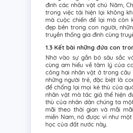
đình các nhân vật chú Năm, Chi
trong việc tái hiện lại không 
mà cuộc chiến để lại mà còn
đẹp bên trong con người, nhữ
truyền thống gia đình cùng truy
1.3 Kết bài những đứa con tro
Nhờ vào sự gắn bó sâu sắc v
cùng am hiểu về tâm lý của co
công hai nhân vật ở trong câu 
những người trẻ, đặc biệt là 
để chống lại mọi kẻ thù của qu
nhân vật mà tác giả thể hiện 
thù của nhân dân chúng ta một
mãi theo thời gian và mãi mã
miền Nam, nó được ví như một 
học của đất nước này.