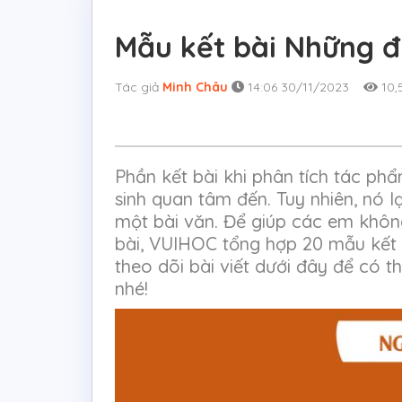
Mẫu kết bài Những đ
Tác giả
Minh Châu
14:06 30/11/2023
10,
Phần kết bài khi phân tích tác phẩ
sinh quan tâm đến. Tuy nhiên, nó l
một bài văn. Để giúp các em không
bài, VUIHOC tổng hợp 20 mẫu kết 
theo dõi bài viết dưới đây để có 
nhé!