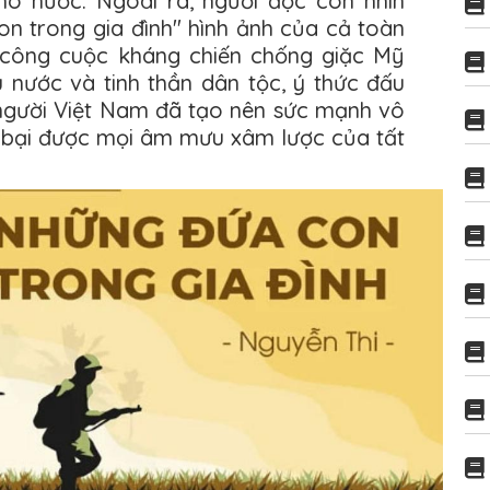
ho nước. Ngoài ra, người đọc còn nhìn
n trong gia đình" hình ảnh của cả toàn
g công cuộc kháng chiến chống giặc Mỹ
u nước và tinh thần dân tộc, ý thức đấu
người Việt Nam đã tạo nên sức mạnh vô
h bại được mọi âm mưu xâm lược của tất