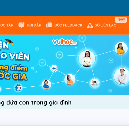
w
e
N
HỌC TẬP
HỎI ĐÁP
GÓC FEEDBACK
SỔ LIÊN LẠC
g đứa con trong gia đình