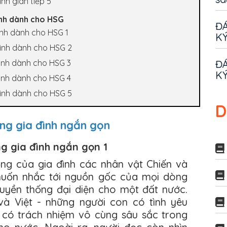
nh gián tiếp 5
ình dành cho HSG
ĐÁ
ình dành cho HSG 1
KÝ
đình dành cho HSG 2
ĐÁ
đình dành cho HSG 3
KÝ
đình dành cho HSG 4
đình dành cho HSG 5
D
ong gia đình ngắn gọn
ng gia đình ngắn gọn 1
ng của gia đình các nhân vật Chiến và
muốn nhắc tới nguồn gốc của mọi dòng
ruyền thống đại diện cho một đất nước.
và Việt - những người con có tình yêu
, có trách nhiệm vô cùng sâu sắc trong