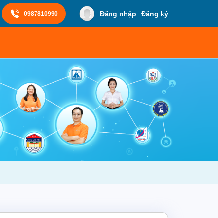
Đăng nhập
Đăng ký
0987810990