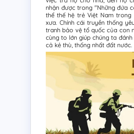
việc trả nợ cho nhà, đền nợ c
nhận được trong "Những đứa co
thể thế hệ trẻ Việt Nam tron
xưa. Chính cái truyền thống yê
tranh bảo vệ tổ quốc của con 
cùng to lớn giúp chúng ta đán
cả kẻ thù, thống nhất đất nước.