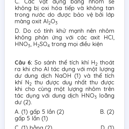
C. Các vật dụng bằng nhôm sẽ
không bị oxi hóa tiếp và không tan
trong nước do được bảo vệ bởi lớp
màng oxit Al
O
2
3
D. Do có tính khử mạnh nên nhôm
không phản ứng với các axit HCl,
HNO
, H
SO
trong mọi điều kiện
3
2
4
Câu 6:
So sánh thể tích khí H
thoát
2
ra khi cho Al tác dụng với một lượng
dư dung dịch NaOH (1) và thể tích
khí N
thu được duy nhất thu được
2
khi cho cùng một lượng nhôm trên
tác dụng với dung dịch HNO
loãng
3
dư (2).
A. (1) gấp 5 lần (2) B. (2)
gấp 5 lần (1)
C. (1) bằng (2) D. (1)