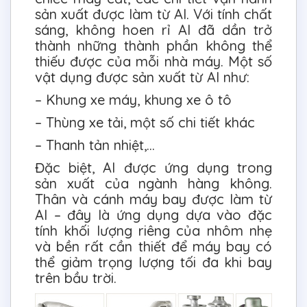
sản xuất được làm từ Al. Với tính chất
sáng, không hoen rỉ Al đã dần trở
thành những thành phần không thể
thiếu được của mỗi nhà máy. Một số
vật dụng được sản xuất từ Al như:
– Khung xe máy, khung xe ô tô
– Thùng xe tải, một số chi tiết khác
– Thanh tản nhiệt,…
Đặc biệt, Al được ứng dụng trong
sản xuất của ngành hàng không.
Thân và cánh máy bay được làm từ
Al – đây là ứng dụng dựa vào đặc
tính khối lượng riêng của nhôm nhẹ
và bền rất cần thiết để máy bay có
thể giảm trọng lượng tối đa khi bay
trên bầu trời.