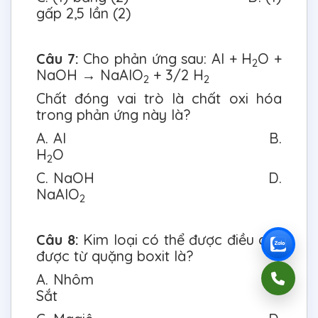
gấp 2,5 lần (2)
Câu 7:
Cho phản ứng sau: Al + H
O +
2
NaOH → NaAlO
+ 3/2 H
2
2
Chất đóng vai trò là chất oxi hóa
trong phản ứng này là?
A. Al B.
H
O
2
C. NaOH D.
NaAlO
2
Câu 8:
Kim loại có thể được điều chế
được từ quặng boxit là?
A. Nhôm B.
Sắt