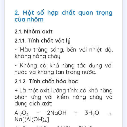
2. Một số hợp chất quan trọng
của nhôm
2.1. Nhôm oxit
2.1.1. Tính chất vật lý
- Màu trắng sáng, bền với nhiệt độ,
không nóng chảy.
- Không có khả năng tác dụng với
nước và không tan trong nước.
2.1.2. Tính chất hóa học
+ Là một oxit lưỡng tính: có khả năng
phản ứng với kiềm nóng chảy và
dung dịch axit:
Al
O
+ 2NaOH + 3H
O →
2
3
2
Na[(Al(OH)
]
4