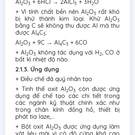
Al
O
+ 6HCl → 2AlCl
+ 3H
O
2
3
3
2
+ Vì tính chất bền nên Al
O
rất khó
2
3
bị khử thành kim loại: Khử Al
O
2
3
bằng C sẽ không thu được Al mà thu
được Al
C
:
4
3
Al
O
+ 9C → Al
C
+ 6CO
2
3
4
3
+ Al
O
không tác dụng với H
, CO ở
2
3
2
bất kì nhiệt độ nào.
2.1.3. Ứng dụng
+ Điều chế đá quý nhân tạo
+ Tinh thể oxit Al
O
còn được ứng
2
3
dụng để chế tạo các chi tiết trong
các ngành kỹ thuật chính xác như
trong chân kính đồng hồ, thiết bị
phát tia laze,...
+ Bột oxit Al
O
được ứng dụng làm
2
3
vật liệu mài vì có độ cứng khá cao