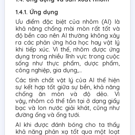
1.4.1. Ứng dụng
Ưu điểm đặc biệt của nhôm (Al) là
khả năng chống mài mòn rất tốt và
độ bền cao nên Al thường không xảy
ra các phản ứng hóa học hay vật lý
khi tiếp xúc. Vì thế, nhôm được ứng
dụng trong nhiều lĩnh vực trong cuộc
sống như thực phẩm, dược phẩm,
công nghiệp, gia dụng,…
Các tính chất vật lý của Al thể hiện
sự kết hợp tốt giữa sự bền, khả năng
chống ăn mòn và độ dẻo. Vì
vậy, nhôm có thể tồn tại ở dạng giấy
bạc và lon nước giải khát, cũng như
đường ống và ống tưới.
Al khi được đánh bóng cho ta thấy
khả năng phản xạ tốt qua một loạt