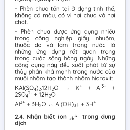
2
4
2
4
2
- Phèn chua tồn tại ở dạng tinh thể,
không có màu, có vị hơi chua và hơi
chát.
- Phèn chua được ứng dụng nhiều
trong công nghiệp giấy, nhuộm,
thuộc da và làm trong nước là
những ứng dụng rất quan trọng
trong cuộc sống hàng ngày. Những
công dụng này đều xuất phát từ sự
thủy phân khá mạnh trong nước của
muối nhôm tạo thành nhôm hidroxit:
+
3+
KAl(SO
)
.12H
O → K
+ Al
+
4
2
2
2-
2SO
+ 12H
O
4
2
3+
+
Al
+ 3H
O ↔ Al(OH)
↓ + 3H
2
3
2.4. Nhận biết ion
trong dung
dịch