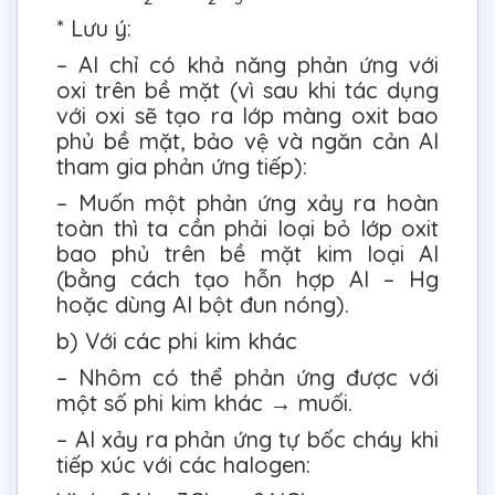
* Lưu ý:
– Al chỉ có khả năng phản ứng với
oxi trên bề mặt (vì sau khi tác dụng
với oxi sẽ tạo ra lớp màng oxit bao
phủ bề mặt, bảo vệ và ngăn cản Al
tham gia phản ứng tiếp):
– Muốn một phản ứng xảy ra hoàn
toàn thì ta cần phải loại bỏ lớp oxit
bao phủ trên bề mặt kim loại Al
(bằng cách tạo hỗn hợp Al – Hg
hoặc dùng Al bột đun nóng).
b) Với các phi kim khác
– Nhôm có thể phản ứng được với
một số phi kim khác → muối.
– Al xảy ra phản ứng tự bốc cháy khi
tiếp xúc với các halogen: