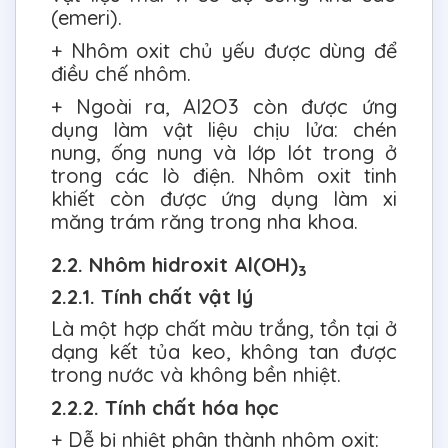
(emeri).
+ Nhôm oxit chủ yếu được dùng để
điều chế nhôm.
+ Ngoài ra, Al2O3 còn được ứng
dụng làm vật liệu chịu lửa: chén
nung, ống nung và lớp lót trong ở
trong các lò điện. Nhôm oxit tinh
khiết còn được ứng dụng làm xi
măng trám răng trong nha khoa.
2.2. Nhôm hidroxit Al(OH)
3
2.2.1. Tính chất vật lý
Là một hợp chất màu trắng, tồn tại ở
dạng kết tủa keo, không tan được
trong nước và không bền nhiệt.
2.2.2. Tính chất hóa học
+ Dễ bị nhiệt phân thành nhôm oxit: