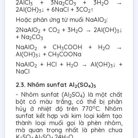
2AlCl
+ 3Na
CO
+ 3H
O →
3
2
3
2
2Al(OH)
↓ + 6NaCl + 3CO
↑
3
2
Hoặc phản ứng từ muối NaAlO
:
2
2NaAlO
+ CO
+ 3H
O → 2Al(OH)
↓
2
2
2
3
+ Na
CO
2
3
NaAlO
+ CH
COOH + H
O →
2
3
2
Al(OH)
↓ + CH
COONa
3
3
NaAlO
+ HCl + H
O → Al(OH)
↓ +
2
2
3
NaCl
2.3. Nhôm sunfat Al
(SO
)
2
4
3
- Nhôm sunfat (Al
SO
) là một chất
2
4
bột có màu trắng, có thể bị phân
o
hủy ở nhiệt độ trên 770
C. Nhôm
sunfat kết hợp với kim loại kiềm tạo
thành loại muối gọi là phèn nhôm,
mà quan trọng nhất là phèn chua
K
SO
.Al
SO
.24H
O.