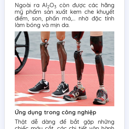
Ngoài ra Al
O
còn được các hãng
2
3
mỹ phẩm sản xuất kem che khuyết
điểm, son, phấn má,… nhờ đặc tính
làm bóng và mịn da.
Ứng dụng trong công nghiệp
Thật dễ dàng để bắt gặp những
chiếc máy cắt, các chi tiết vận hành