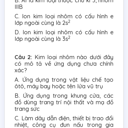
B. Al là kim loại thuộc chu kì 3, nhóm
IIIB
C. Ion kim loại nhôm có cấu hình e
2
lớp ngoài cùng là 2s
D. Ion kim loại nhôm có cấu hình e
2
lớp ngoài cùng là 3s
Câu 2:
Kim loại nhôm nào dưới đây
có mô tả về ứng dụng chưa chính
xác?
A. Ứng dụng trong vật liệu chế tạo
ôtô, máy bay hoặc tên lửa vũ trụ
B. Ứng dụng trong khung cửa, các
đồ dùng trang trí nội thất và mạ đồ
trang sức
C. Làm dây dẫn điện, thiết bị trao đổi
nhiệt, công cụ đun nấu trong gia