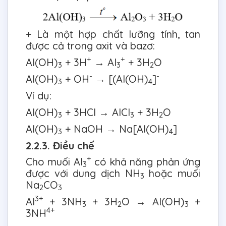
+ Là một hợp chất lưỡng tính, tan
được cả trong axit và bazơ:
+
+
Al(OH)
+ 3H
→ Al
+ 3H
O
3
3
2
-
-
Al(OH)
+ OH
→ [(Al(OH)
]
3
4
Ví dụ:
Al(OH)
+ 3HCl → AlCl
+ 3H
O
3
3
2
Al(OH)
+ NaOH → Na[Al(OH)
]
3
4
2.2.3. Điều chế
+
Cho muối Al
có khả năng phản ứng
3
được với dung dịch NH
hoặc muối
3
Na
CO
2
3
3+
Al
+ 3NH
+ 3H
O → Al(OH)
+
3
2
3
4+
3NH