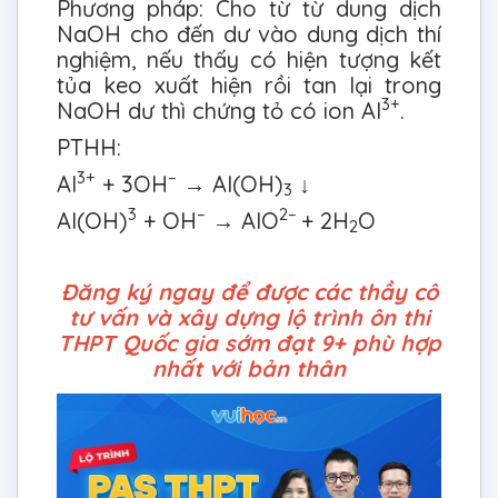
Phương pháp: Cho từ từ dung dịch
NaOH cho đến dư vào dung dịch thí
nghiệm, nếu thấy có hiện tượng kết
tủa keo xuất hiện rồi tan lại trong
3+
NaOH dư thì chứng tỏ có ion Al
.
PTHH:
3+
–
Al
+ 3OH
→ Al(OH)
↓
3
3
–
2–
Al(OH)
+ OH
→ AlO
+ 2H
O
2
Đăng ký ngay để được các thầy cô
tư vấn và xây dựng lộ trình ôn thi
THPT Quốc gia sớm đạt 9+ phù hợp
nhất với bản thân