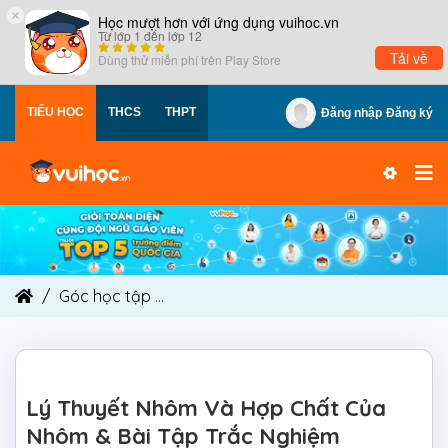
×
Học mượt hơn với ứng dụng vuihoc.vn
Từ lớp 1 đến lớp 12
Tải về
Dùng thử miễn phí trên
Play Store
TIỂU HỌC
THCS
THPT
Đăng nhập
Đăng ký
Góc học tập
Lý Thuyết Nhôm Và Hợp Chất Của 
Lý Thuyết Nhôm Và Hợp Chất Của
Nhôm & Bài Tập Trắc Nghiệm