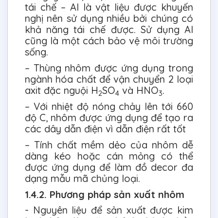
tái chế – Al là vật liệu được khuyến
nghị nên sử dụng nhiều bởi chúng có
khả năng tái chế được. Sử dụng Al
cũng là một cách bảo vệ môi trường
sống.
– Thùng nhôm được ứng dụng trong
ngành hóa chất để vận chuyển 2 loại
axit đặc nguội H
SO
và HNO
.
2
4
3
– Với nhiệt độ nóng chảy lên tới 660
độ C, nhôm được ứng dụng để tạo ra
các dây dẫn điện vì dẫn điện rất tốt
– Tính chất mềm dẻo của nhôm dễ
dàng kéo hoặc cán mỏng có thể
được ứng dụng để làm đồ decor đa
dạng mẫu mã chủng loại.
1.4.2. Phương pháp sản xuất nhôm
- Nguyên liệu để sản xuất được kim