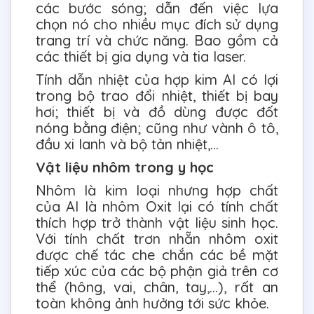
các bước sóng; dẫn đến việc lựa
chọn nó cho nhiều mục đích sử dụng
trang trí và chức năng. Bao gồm cả
các thiết bị gia dụng và tia laser.
Tính dẫn nhiệt của hợp kim Al có lợi
trong bộ trao đổi nhiệt, thiết bị bay
hơi; thiết bị và đồ dùng được đốt
nóng bằng điện; cũng như vành ô tô,
đầu xi lanh và bộ tản nhiệt,…
Vật liệu nhôm trong y học
Nhôm là kim loại nhưng hợp chất
của Al là nhôm Oxit lại có tính chất
thích hợp trở thành vật liệu sinh học.
Với tính chất trơn nhẵn nhôm oxit
được chế tác che chắn các bề mặt
tiếp xúc của các bộ phận giả trên cơ
thể (hông, vai, chân, tay,...), rất an
toàn không ảnh hưởng tới sức khỏe.