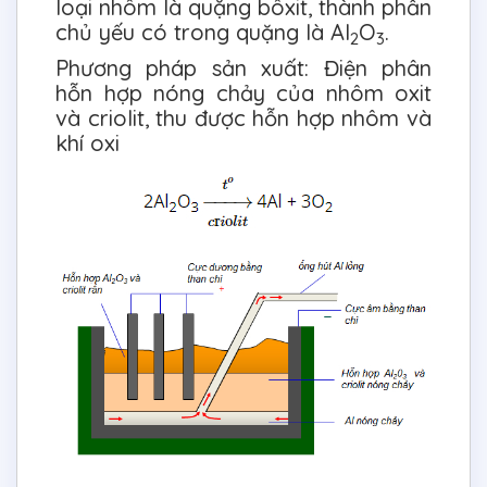
loại nhôm là quặng bôxit, thành phần
chủ yếu có trong quặng là Al
O
.
2
3
Phương pháp sản xuất: Điện phân
hỗn hợp nóng chảy của nhôm oxit
và criolit, thu được hỗn hợp nhôm và
khí oxi