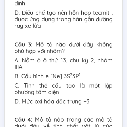
đình
D. Điều chế tạo nên hỗn hợp tecmit ,
được ứng dụng trong hàn gắn đường
ray xe lửa
Câu 3:
Mô tả nào dưới đây không
phù hợp với nhôm?
A. Nằm ở ô thứ 13, chu kỳ 2, nhóm
IIIA
2
1
B. Cấu hình e [Ne] 3S
3P
C. Tinh thể cấu tạo là một lập
phương tâm diện
D. Mức oxi hóa đặc trưng +3
Câu 4:
Mô tả nào trong các mô tả
dưới đây về tính chất vật lý của