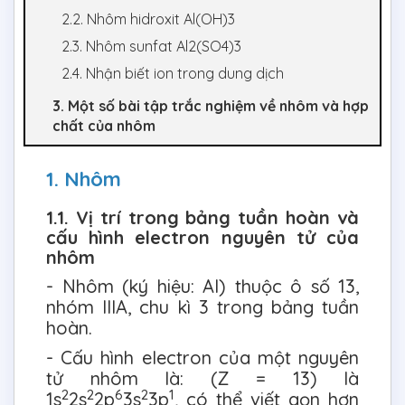
2.2. Nhôm hidroxit Al(OH)3
2.3. Nhôm sunfat Al2(SO4)3
2.4. Nhận biết ion trong dung dịch
3. Một số bài tập trắc nghiệm về nhôm và hợp
chất của nhôm
1. Nhôm
1.1. Vị trí trong bảng tuần hoàn và
cấu hình electron nguyên tử của
nhôm
- Nhôm (ký hiệu: Al) thuộc ô số 13,
nhóm IIIA, chu kì 3 trong bảng tuần
hoàn.
- Cấu hình electron của một nguyên
tử nhôm là: (Z = 13) là
2
2
6
2
1
1s
2s
2p
3s
3p
, có thể viết gọn hơn