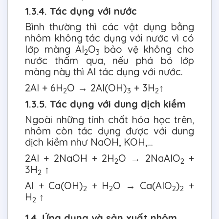
1.3.4. Tác dụng với nước
Bình thường thì các vật dụng bằng
nhôm không tác dụng với nước vì có
lớp màng Al
O
bảo vệ không cho
2
3
nước thấm qua, nếu phá bỏ lớp
màng này thì Al tác dụng với nước.
2Al + 6H
O → 2Al(OH)
+ 3H
↑
2
3
2
1.3.5. Tác dụng với dung dịch kiềm
Ngoài những tính chất hóa học trên,
nhôm còn tác dụng được với dung
dịch kiềm như NaOH, KOH,…
2Al + 2NaOH + 2H
O → 2NaAlO
+
2
2
3H
↑
2
Al + Ca(OH)
+ H
O → Ca(AlO
)
+
2
2
2
2
H
↑
2
1.4. Ứng dụng và sản xuất nhôm