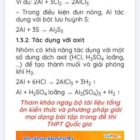
Ví dụ: 2Al + 3Cl
→ 2AlCl
2
3
– Trong điều kiện đun nóng, Al tác
dụng với bột lưu huỳnh S:
2Al + 3S → Al
S
2
3
1.3.2. Tác dụng với axit
Nhôm có khả năng tác dụng với một
số dung dịch axit (HCl, H
SO
loãng,
2
4
…) để tạo thành muối và giải phóng
khí H
.
2
2Al + 6HCl → 2AlCl
+ 3H
↑
3
2
Al + H
SO
loãng → Al
(SO
)
+ H
↑
2
4
2
4
3
2
Tham khảo ngay bộ tài liệu tổng
ôn kiến thức và phương pháp giải
mọi dạng bài tập trong đề thi
THPT Quốc gia