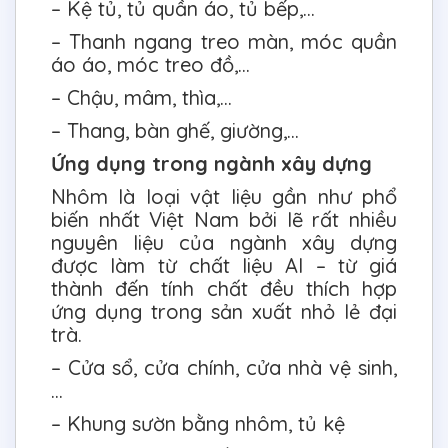
– Kệ tủ, tủ quần áo, tủ bếp,…
– Thanh ngang treo màn, móc quần
áo áo, móc treo đồ,…
– Chậu, mâm, thìa,…
– Thang, bàn ghế, giường,…
Ứng dụng trong ngành xây dựng
Nhôm là loại vật liệu gần như phổ
biến nhất Việt Nam bởi lẽ rất nhiều
nguyên liệu của ngành xây dựng
được làm từ chất liệu Al – từ giá
thành đến tính chất đều thích hợp
ứng dụng trong sản xuất nhỏ lẻ đại
trà.
– Cửa sổ, cửa chính, cửa nhà vệ sinh,
…
– Khung sườn bằng nhôm, tủ kệ