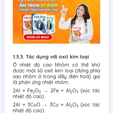
1.3.3. Tác dụng với oxit kim loại
Ở nhiệt độ cao Nhôm có thể khử
được một số oxit kim loại (đứng phía
sau nhôm ở trong dãy điện hoá) gọi
là phản ứng nhiệt nhôm.
2Al + Fe
O
→ 2Fe + Al
O
(xúc tác
2
3
2
3
nhiệt độ cao)
2Al + 3CuO → 3Cu + Al
O
(xúc tác
2
3
nhiệt độ cao)