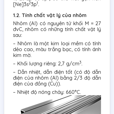
2
1
[Ne]3s
3p
.
1.2. Tính chất vật lý của nhôm
Nhôm (Al) có nguyên tử khối M = 27
đvC, nhôm có những tính chất vật lý
sau:
– Nhôm là một kim loại mềm có tính
dẻo cao, màu trắng bạc, có tính ánh
kim mờ.
3
– Khối lượng riêng: 2,7 g/cm
.
– Dẫn nhiệt, dẫn điện tốt (có độ dẫn
điện của nhôm (Al) bằng 2/3 độ dẫn
điện của đồng (Cu)).
– Nhiệt độ nóng chảy: 660°C.