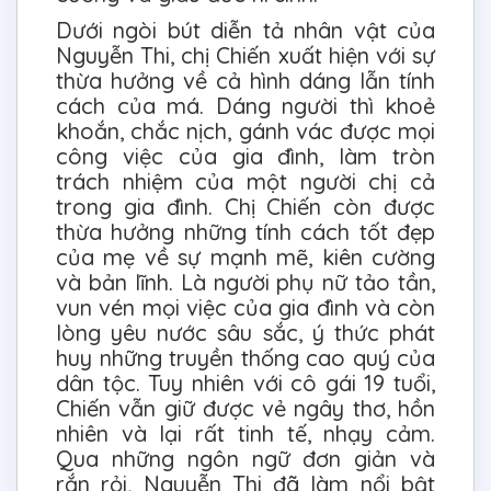
Dưới ngòi bút diễn tả nhân vật của
Nguyễn Thi, chị Chiến xuất hiện với sự
thừa hưởng về cả hình dáng lẫn tính
cách của má. Dáng người thì khoẻ
khoắn, chắc nịch, gánh vác được mọi
công việc của gia đình, làm tròn
trách nhiệm của một người chị cả
trong gia đình. Chị Chiến còn được
thừa hưởng những tính cách tốt đẹp
của mẹ về sự mạnh mẽ, kiên cường
và bản lĩnh. Là người phụ nữ tảo tần,
vun vén mọi việc của gia đình và còn
lòng yêu nước sâu sắc, ý thức phát
huy những truyền thống cao quý của
dân tộc. Tuy nhiên với cô gái 19 tuổi,
Chiến vẫn giữ được vẻ ngây thơ, hồn
nhiên và lại rất tinh tế, nhạy cảm.
Qua những ngôn ngữ đơn giản và
rắn rỏi, Nguyễn Thi đã làm nổi bật