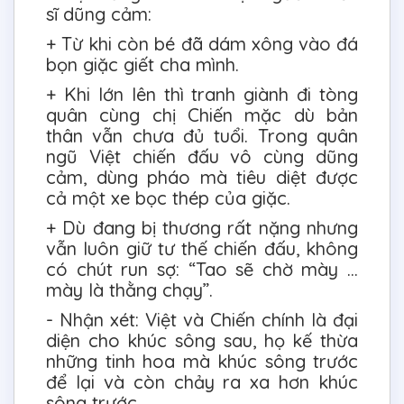
sĩ dũng cảm:
+ Từ khi còn bé đã dám xông vào đá
bọn giặc giết cha mình.
+ Khi lớn lên thì tranh giành đi tòng
quân cùng chị Chiến mặc dù bản
thân vẫn chưa đủ tuổi. Trong quân
ngũ Việt chiến đấu vô cùng dũng
cảm, dùng pháo mà tiêu diệt được
cả một xe bọc thép của giặc.
+ Dù đang bị thương rất nặng nhưng
vẫn luôn giữ tư thế chiến đấu, không
có chút run sợ: “Tao sẽ chờ mày ...
mày là thằng chạy”.
- Nhận xét: Việt và Chiến chính là đại
diện cho khúc sông sau, họ kế thừa
những tinh hoa mà khúc sông trước
để lại và còn chảy ra xa hơn khúc
sông trước.