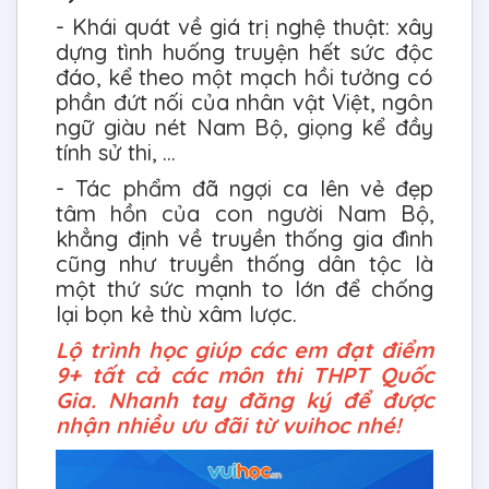
- Khái quát về giá trị nghệ thuật: xây
dựng tình huống truyện hết sức độc
đáo, kể theo một mạch hồi tưởng có
phần đứt nối của nhân vật Việt, ngôn
ngữ giàu nét Nam Bộ, giọng kể đầy
tính sử thi, ...
- Tác phẩm đã ngợi ca lên vẻ đẹp
tâm hồn của con người Nam Bộ,
khẳng định về truyền thống gia đình
cũng như truyền thống dân tộc là
một thứ sức mạnh to lớn để chống
lại bọn kẻ thù xâm lược.
Lộ trình học giúp các em đạt điểm
9+ tất cả các môn thi THPT Quốc
Gia. Nhanh tay đăng ký để được
nhận nhiều ưu đãi từ vuihoc nhé!