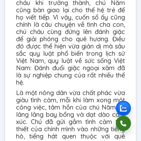
cháu khi trưởng thành, chú Năm
cũng bàn giao lại cho thế hệ trẻ để
họ viết tiếp. Vì vậy, cuốn sổ ấy cũng
chính là câu chuyện về tình cha con,
chú cháu cùng đứng lên đánh giặc
để giải phóng cho quê hương. Điều
đó được thể hiện vừa giản dị mà sâu
sắc quy luật phổ biến trong lịch sử
Việt Nam, quy luật về sức sống Việt
Nam: Đánh đuổi giặc ngoại xâm đã
là sự nghiệp chung của rất nhiều thế
hệ.
Là một nông dân vừa chất phác vừa
giàu tình cảm, mỗi khi làm xong một
công việc, tâm hồn của chú Năm lại
lâng lâng bay bổng và dạt dào cảm
xúc. Chú đã gửi gắm tình cảm tha
thiết của chính mình vào những tiếng
hò, tiếng hát quen thuộc với quê