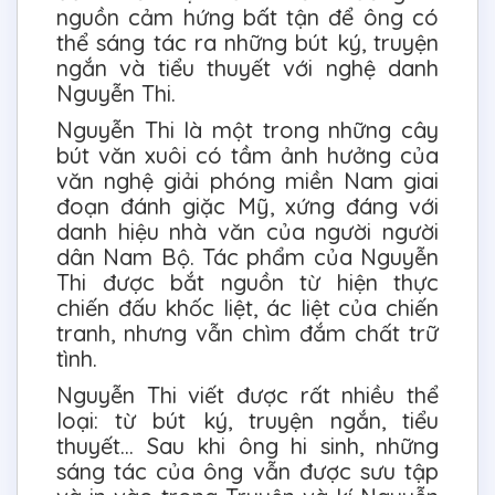
nguồn cảm hứng bất tận để ông có
thể sáng tác ra những bút ký, truyện
ngắn và tiểu thuyết với nghệ danh
Nguyễn Thi.
Nguyễn Thi là một trong những cây
bút văn xuôi có tầm ảnh hưởng của
văn nghệ giải phóng miền Nam giai
đoạn đánh giặc Mỹ, xứng đáng với
danh hiệu nhà văn của người người
dân Nam Bộ. Tác phẩm của Nguyễn
Thi được bắt nguồn từ hiện thực
chiến đấu khốc liệt, ác liệt của chiến
tranh, nhưng vẫn chìm đắm chất trữ
tình.
Nguyễn Thi viết được rất nhiều thể
loại: từ bút ký, truyện ngắn, tiểu
thuyết… Sau khi ông hi sinh, những
sáng tác của ông vẫn được sưu tập