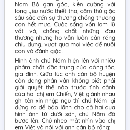
Nam Bộ gan góc, kiên cường với
lòng yêu nước thiết tha, căm thù giặc
sâu sắc đến sự thương chồng thương
con hết mực. Cuộc sống vốn lam lũ
vất vả, chồng chất những đau
thương nhưng họ vẫn luôn cắn răng
chịu đựng, vượt qua mọi việc để nuôi
con và đánh giặc.
Hình ảnh chú Năm hiện lên với nhiều
phẩm chất đặc trưng của dòng tộc,
gia đình. Giữa lúc anh cán bộ huyện
còn đang phân vân không biết phải
giải quyết thế nào trước tình cảnh
của hai chị em Chiến, Việt giành nhau
ghi tên xin nhập ngũ thì chú Năm lại
đứng ra để bảo lãnh cho cả hai qua
hình ảnh từ dưới sân, chủ Năm đã
bước lên. Chú nheo mắt nhìn vào chị
em Việt và nói với anh cán bộ rằng: