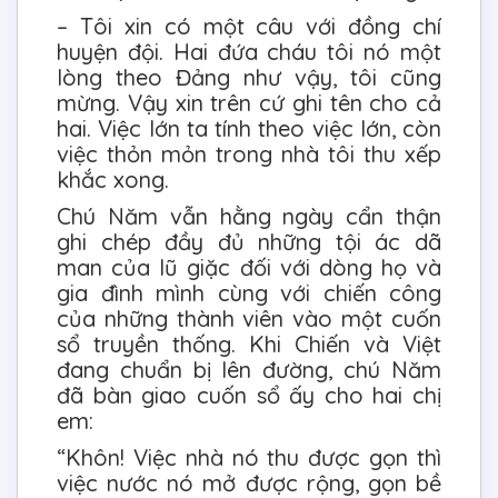
– Tôi xin có một câu với đồng chí
huyện đội. Hai đứa cháu tôi nó một
lòng theo Đảng như vậy, tôi cũng
mừng. Vậy xin trên cứ ghi tên cho cả
hai. Việc lớn ta tính theo việc lớn, còn
việc thỏn mỏn trong nhà tôi thu xếp
khắc xong.
Chú Năm vẫn hằng ngày cẩn thận
ghi chép đầy đủ những tội ác dã
man của lũ giặc đối với dòng họ và
gia đình mình cùng với chiến công
của những thành viên vào một cuốn
sổ truyền thống. Khi Chiến và Việt
đang chuẩn bị lên đường, chú Năm
đã bàn giao cuốn sổ ấy cho hai chị
em:
“Khôn! Việc nhà nó thu được gọn thì
việc nước nó mở được rộng, gọn bề