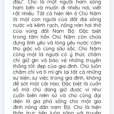
đầu”. Chú là một người ham sông
ham bến và muốn đi nhiều nơi, viết
rất nhiều. Tất cả hiện lên ở Chú Năm
là một con người của đất đai sông
nước và kênh rạch, nồng nàn hơi thở
của vùng đất Nam Bộ. Đặc biệt
trong tâm hồn Chú Năm còn chứa
đựng tình yêu và lòng yêu nước căm
thù giặc vô cùng sâu sắc. Chú Năm
cũng một là người có ý thức chăm
chỉ giữ gìn và bảo vệ những truyền
thống tốt đẹp của gia đình. Chú luôn
chăm chỉ và tỉ mỉ ghi lại tất cả những
sự kiện, sự việc trong gia đình, không
để sót một cái nào. Đặc biệt là cuốn
sổ mà chú đang giữ được ví như
cuốn biên niên sử và chú cũng đại
diện là gia phả sống cho một gia
đình nông dân nam Bộ. Chú là hiện
thân trực tiếp luôn sống với truyền