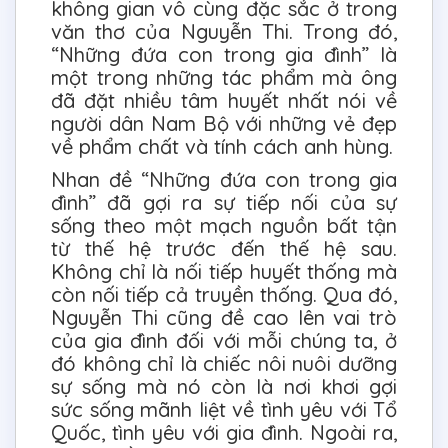
không gian vô cùng đặc sắc ở trong
văn thơ của Nguyễn Thi. Trong đó,
“Những đứa con trong gia đình” là
một trong những tác phẩm mà ông
đã đặt nhiều tâm huyết nhất nói về
người dân Nam Bộ với những vẻ đẹp
về phẩm chất và tính cách anh hùng.
Nhan đề “Những đứa con trong gia
đình” đã gợi ra sự tiếp nối của sự
sống theo một mạch nguồn bất tận
từ thế hệ trước đến thế hệ sau.
Không chỉ là nối tiếp huyết thống mà
còn nối tiếp cả truyền thống. Qua đó,
Nguyễn Thi cũng đề cao lên vai trò
của gia đình đối với mỗi chúng ta, ở
đó không chỉ là chiếc nôi nuôi dưỡng
sự sống mà nó còn là nơi khơi gợi
sức sống mãnh liệt về tình yêu với Tổ
Quốc, tình yêu với gia đình. Ngoài ra,