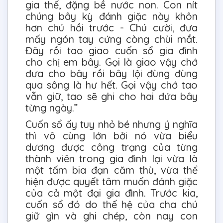
gia thế, đặng bề nước non. Con nít
chúng bây kỳ đánh giặc này khôn
hơn chú hồi trước - Chú cười, đưa
mấy ngón tay cứng còng chùi mắt.
Đây rồi tao giao cuốn sổ gia đình
cho chị em bây. Gọi là giao vậy chớ
đưa cho bây rồi bây lội đùng đùng
qua sông là hư hết. Gọi vậy chớ tao
vẫn giữ, tao sẽ ghi cho hai đứa bây
từng ngày.”
Cuốn sổ ấy tuy nhỏ bé nhưng ý nghĩa
thì vô cùng lớn bởi nó vừa biểu
dương được công trạng của từng
thành viên trong gia đình lại vừa là
một tấm bia đạn căm thù, vừa thể
hiện được quyết tâm muốn đánh giặc
của cả một đại gia đình. Trước kia,
cuốn sổ đó do thế hệ của cha chú
giữ gìn và ghi chép, còn nay con