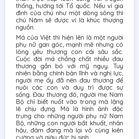
thống, hướng tới Tổ quốc. Nếu ví gia
đình của chú như một dòng sông thì
chú Năm sẽ được ví là khúc thượng
nguồn.
Má của Việt thì hiện lên là một người
phụ nữ gan góc, mạnh mẽ nhưng có
lòng yêu thương con cái sâu sắc.
Cuộc đời má chồng chất nhiều đau
thương gắn bó với mỹ ngụy. Tuy
nhiên bằng chính bản lĩnh và nghị lực,
người mẹ ấy đã nén đau thương để
nuôi các con và duy trì được sự
sống. Đau thương đó, người mẹ Nam
Bộ chỉ biết nuốt vào trong mà lặng
lẽ chịu đựng. Má là hình ảnh đặc
trưng cho những người phụ nữ Nam
Bộ, những con người bất khuất, nhân
hậu, đảm đang mà lại vô cùng kiên
cường và giàu đức hi sinh.