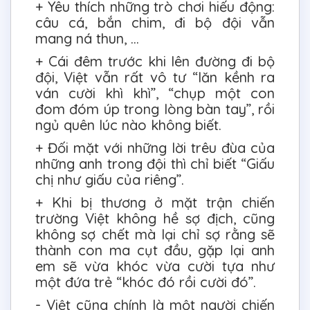
+ Yêu thích những trò chơi hiếu động:
câu cá, bắn chim, đi bộ đội vẫn
mang ná thun, ...
+ Cái đêm trước khi lên đường đi bộ
đội, Việt vẫn rất vô tư “lăn kềnh ra
ván cười khì khì”, “chụp một con
đom đóm úp trong lòng bàn tay”, rồi
ngủ quên lúc nào không biết.
+ Đối mặt với những lời trêu đùa của
những anh trong đội thì chỉ biết “Giấu
chị như giấu của riêng”.
+ Khi bị thương ở mặt trận chiến
trường Việt không hề sợ địch, cũng
không sợ chết mà lại chỉ sợ rằng sẽ
thành con ma cụt đầu, gặp lại anh
em sẽ vừa khóc vừa cười tựa như
một đứa trẻ “khóc đó rồi cười đó”.
- Việt cũng chính là một người chiến