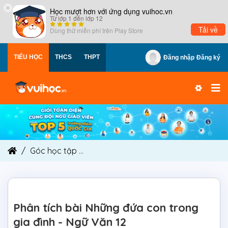
×
Học mượt hơn với ứng dụng vuihoc.vn
Từ lớp 1 đến lớp 12
Tải về
Dùng thử miễn phí trên
Play Store
TIỂU HỌC
THCS
THPT
Đăng nhập
Đăng ký
Góc học tập
Phân tích bài Những đứa con trong 
Phân tích bài Những đứa con trong
gia đình - Ngữ Văn 12