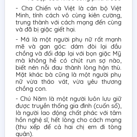
- Cha Chiến và Việt là cán bộ Việt
Minh, tính cách vô cùng kiên cường,
trung thành với cách mạng đến cùng
và đã bị giặc giết hại.
- Má là một người phụ nữ rất mạnh
mẽ và gan góc: dám đòi lại đầu
chồng và đối đáp lại với bọn giặc Mỹ
mà không hề có chút run sợ nào,
biết nén nỗi đau thành lòng hận thù.
Mặt khác bà cũng là một người phụ
nữ vừa tháo vát, vừa yêu thương
chồng con.
- Chú Năm là một người luôn lưu giữ
được truyền thống gia đình (cuốn sổ),
là người lao động chất phác với tâm
hồn nghệ sĩ, hết lòng cho cách mạng
(thu xếp để cả hai chị em đi tòng
quân).