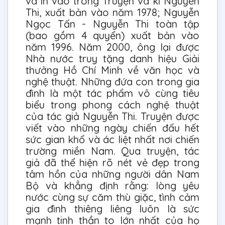
và in vào trong Truyện và kí Nguyễn
Thi, xuất bản vào năm 1978; Nguyễn
Ngọc Tấn - Nguyễn Thi toàn tập
(bao gồm 4 quyển) xuất bản vào
năm 1996. Năm 2000, ông lại được
Nhà nước truy tặng danh hiệu Giải
thưởng Hồ Chí Minh về văn học và
nghệ thuật. Những đứa con trong gia
đình là một tác phẩm vô cùng tiêu
biểu trong phong cách nghệ thuật
của tác giả Nguyễn Thi. Truyện được
viết vào những ngày chiến đấu hết
sức gian khổ và ác liệt nhất nơi chiến
trường miền Nam. Qua truyện, tác
giả đã thể hiện rõ nét vẻ đẹp trong
tâm hồn của những người dân Nam
Bộ và khẳng định rằng: lòng yêu
nước cùng sự căm thù giặc, tình cảm
gia đình thiêng liêng luôn là sức
mạnh tinh thần to lớn nhất của họ