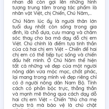
nhan đề còn gợi lên những hình
tượng trung tâm trong tác phẩm là
nhân vật Việt, chị Chiến, Chú Năm,…
Chú Năm lúc ấy là người thân lớn
tuổi duy nhất còn sống trong gia
đình, là chỗ dựa, cưu mang và chăm
sóc thay cho ba má dạy dỗ chị em
Việt. Chú chính là điểm tựa tinh thần
của cả hai chị em Việt – Chiến để hai
chị em có thể tiếp tục sống và chiến
đấu hết mình. Ở Chú Năm thể hiện
tất cả những vẻ đẹp của một người
nông dân vừa mộc mạc, chất phác,
lại mang trong mình vẻ đẹp riêng chỉ
có ở người nông dân Nam Bộ. Tính
cách có phần bộc trực, thẳng thắn
và mạnh mẽ thông qua cách dạy dỗ
hai chị em Việt – Chiến “thù cha mẹ
chưa trả mà bảo vệ là chú chặt