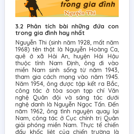
3.2 Phân tích bài những đứa con
trong gia đình hay nhất
Nguyễn Thi (sinh năm 1928, mất năm
1968) tên thật là Nguyễn Hoàng Ca,
quê ở xã Hải An, huyện Hải Hậu
thuộc tỉnh Nam Định, ông đi vào
miền Nam sinh sống từ năm 1943,
tham gia cách mạng vào năm 1945.
Năm 1954, ông được tập kết ra Bắc,
công tác ở tòa soạn tạp chí Văn
nghệ Quân đội và sáng tác dưới
nghệ danh là Nguyễn Ngọc Tấn. Đến
năm 1962, ông tình nguyện quay lại
Nam, công tác ở Cục chính trị Quân
giải phóng miền Nam. Thực tế chiến
đấu khốc liệt của chiến trường là