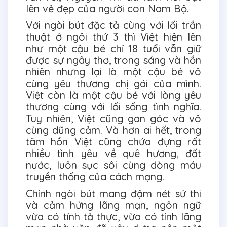
lên vẻ đẹp của người con Nam Bộ.
Với ngòi bút đặc tả cùng với lối trần
thuật ở ngôi thứ 3 thì Việt hiện lên
như một cậu bé chỉ 18 tuổi vẫn giữ
được sự ngây thơ, trong sáng và hồn
nhiên nhưng lại là một cậu bé vô
cùng yêu thương chị gái của mình.
Việt còn là một cậu bé với lòng yêu
thương cùng với lối sống tình nghĩa.
Tuy nhiên, Việt cũng gan góc và vô
cùng dũng cảm. Và hơn ai hết, trong
tâm hồn Việt cũng chứa đựng rất
nhiều tình yêu về quê hương, đất
nước, luôn sục sôi cùng dòng máu
truyền thống của cách mạng.
Chính ngòi bút mang đậm nét sử thi
và cảm hứng lãng mạn, ngôn ngữ
vừa có tính tả thực, vừa có tính lãng