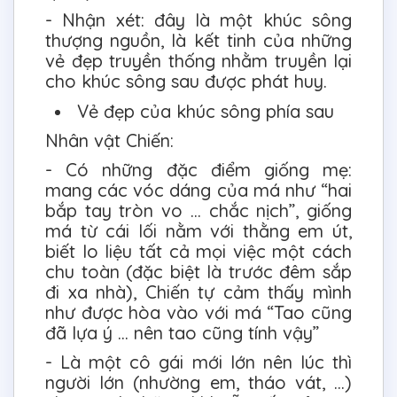
- Nhận xét: đây là một khúc sông
thượng nguồn, là kết tinh của những
vẻ đẹp truyền thống nhằm truyền lại
cho khúc sông sau được phát huy.
Vẻ đẹp của khúc sông phía sau
Nhân vật Chiến:
- Có những đặc điểm giống mẹ:
mang các vóc dáng của má như “hai
bắp tay tròn vo ... chắc nịch”, giống
má từ cái lối nằm với thằng em út,
biết lo liệu tất cả mọi việc một cách
chu toàn (đặc biệt là trước đêm sắp
đi xa nhà), Chiến tự cảm thấy mình
như được hòa vào với má “Tao cũng
đã lựa ý ... nên tao cũng tính vậy”
- Là một cô gái mới lớn nên lúc thì
người lớn (nhường em, tháo vát, ...)