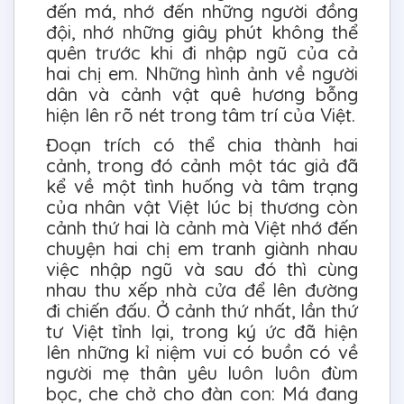
đến má, nhớ đến những người đồng
đội, nhớ những giây phút không thể
quên trước khi đi nhập ngũ của cả
hai chị em. Những hình ảnh về người
dân và cảnh vật quê hương bỗng
hiện lên rõ nét trong tâm trí của Việt.
Đoạn trích có thể chia thành hai
cảnh, trong đó cảnh một tác giả đã
kể về một tình huống và tâm trạng
của nhân vật Việt lúc bị thương còn
cảnh thứ hai là cảnh mà Việt nhớ đến
chuyện hai chị em tranh giành nhau
việc nhập ngũ và sau đó thì cùng
nhau thu xếp nhà cửa để lên đường
đi chiến đấu. Ở cảnh thứ nhất, lần thứ
tư Việt tỉnh lại, trong ký ức đã hiện
lên những kỉ niệm vui có buồn có về
người mẹ thân yêu luôn luôn đùm
bọc, che chở cho đàn con: Má đang