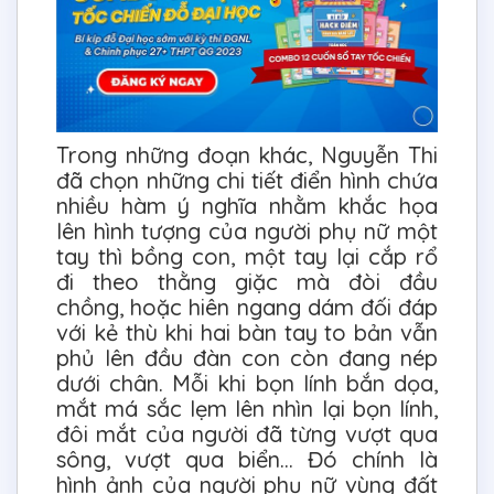
Trong những đoạn khác, Nguyễn Thi
đã chọn những chi tiết điển hình chứa
nhiều hàm ý nghĩa nhằm khắc họa
lên hình tượng của người phụ nữ một
tay thì bồng con, một tay lại cắp rổ
đi theo thằng giặc mà đòi đầu
chồng, hoặc hiên ngang dám đối đáp
với kẻ thù khi hai bàn tay to bản vẫn
phủ lên đầu đàn con còn đang nép
dưới chân. Mỗi khi bọn lính bắn dọa,
mắt má sắc lẹm lên nhìn lại bọn lính,
đôi mắt của người đã từng vượt qua
sông, vượt qua biển… Đó chính là
hình ảnh của người phụ nữ vùng đất