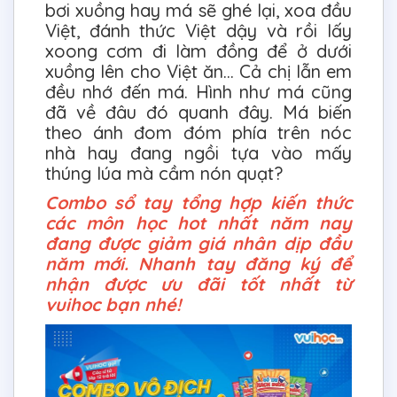
bơi xuồng hay má sẽ ghé lại, xoa đầu
Việt, đánh thức Việt dậy và rồi lấy
xoong cơm đi làm đồng để ở dưới
xuồng lên cho Việt ăn… Cả chị lẫn em
đều nhớ đến má. Hình như má cũng
đã về đâu đó quanh đây. Má biến
theo ánh đom đóm phía trên nóc
nhà hay đang ngồi tựa vào mấy
thúng lúa mà cầm nón quạt?
Combo sổ tay tổng hợp kiến thức
các môn học hot nhất năm nay
đang được giảm giá nhân dịp đầu
năm mới. Nhanh tay đăng ký để
nhận được ưu đãi tốt nhất từ
vuihoc bạn nhé!