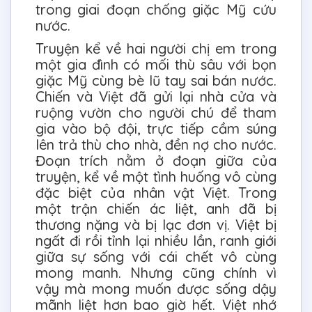
trong giai đoạn chống giặc Mỹ cứu
nước.
Truyện kể về hai người chị em trong
một gia đình có mối thù sâu với bọn
giặc Mỹ cùng bè lũ tay sai bán nước.
Chiến và Việt đã gửi lại nhà cửa và
ruộng vườn cho người chú để tham
gia vào bộ đội, trực tiếp cầm súng
lên trả thù cho nhà, đền nợ cho nước.
Đoạn trích nằm ở đoạn giữa của
truyện, kể về một tình huống vô cùng
đặc biệt của nhân vật Việt. Trong
một trận chiến ác liệt, anh đã bị
thương nặng và bị lạc đơn vị. Việt bị
ngất đi rồi tỉnh lại nhiều lần, ranh giới
giữa sự sống với cái chết vô cùng
mong manh. Nhưng cũng chính vì
vậy mà mong muốn được sống dậy
mãnh liệt hơn bao giờ hết. Việt nhớ