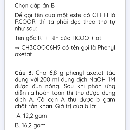
Chọn đáp án B
Để gọi tên của một este có CTHH là
RCOOR' thì ta phải đọc theo thứ tự
như sau:
Tên gốc R' + Tên của RCOO + at
⇒ CH3COOC6H5 có tên gọi là Phenyl
axetat
Câu 3:
Cho 6,8 g phenyl axetat tác
dụng với 200 ml dung dịch NaOH 1M
được đun nóng. Sau khi phản ứng
diễn ra hoàn toàn thì thu được dung
dịch A. Cô cạn A thu được b gam
chất rắn khan. Giá trị của b là:
A. 12,2 gam
B. 16,2 gam