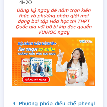
4H2O
Đăng ký ngay để nắm trọn kiến
thức và phương pháp giải mọi
dạng bài tập Hóa học thi THPT
Quốc gia với bộ bí kíp độc quyền
VUIHOC ngay
4. Phương pháp điều chế phenyl