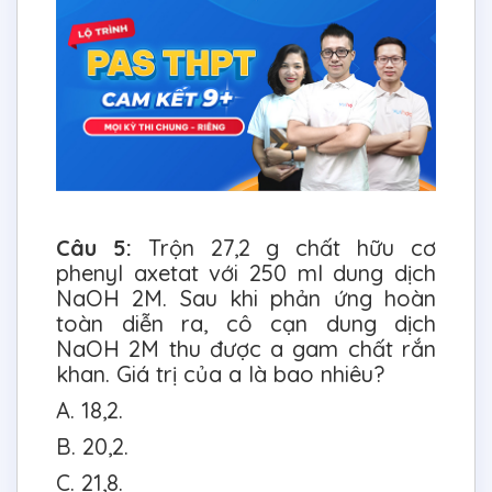
Câu 5:
Trộn 27,2 g chất hữu cơ
phenyl axetat với 250 ml dung dịch
NaOH 2M. Sau khi phản ứng hoàn
toàn diễn ra, cô cạn dung dịch
NaOH 2M thu được a gam chất rắn
khan. Giá trị của a là bao nhiêu?
A. 18,2.
B. 20,2.
C. 21,8.