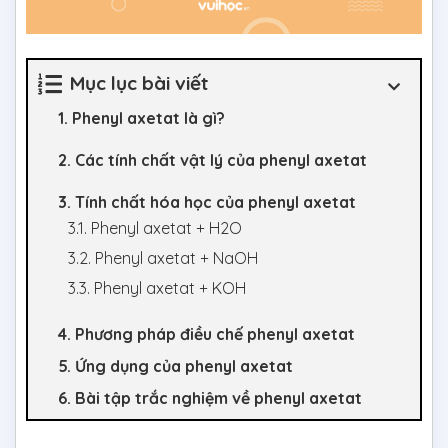
Mục lục bài viết
1. Phenyl axetat là gì?
2. Các tính chất vật lý của phenyl axetat
3. Tính chất hóa học của phenyl axetat
3.1. Phenyl axetat + H2O
3.2. Phenyl axetat + NaOH
3.3. Phenyl axetat + KOH
4. Phương pháp điều chế phenyl axetat
5. Ứng dụng của phenyl axetat
6. Bài tập trắc nghiệm về phenyl axetat