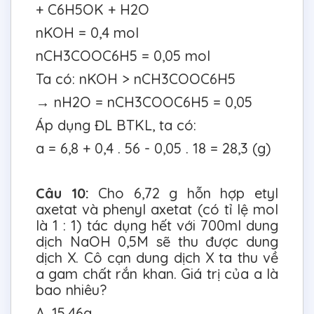
+ C6H5OK + H2O
nKOH = 0,4 mol
nCH3COOC6H5 = 0,05 mol
Ta có: nKOH > nCH3COOC6H5
→ nH2O = nCH3COOC6H5 = 0,05
Áp dụng ĐL BTKL, ta có:
a = 6,8 + 0,4 . 56 - 0,05 . 18 = 28,3 (g)
Câu 10:
Cho 6,72 g hỗn hợp etyl
axetat và phenyl axetat (có tỉ lệ mol
là 1 : 1) tác dụng hết với 700ml dung
dịch NaOH 0,5M sẽ thu được dung
dịch X. Cô cạn dung dịch X ta thu về
a gam chất rắn khan. Giá trị của a là
bao nhiêu?
A. 15,46g