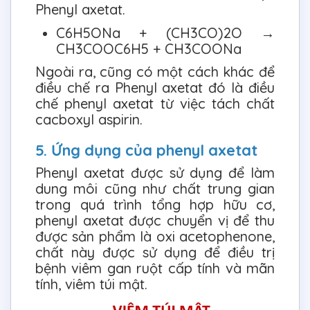
Phenyl axetat.
C6H5ONa + (CH3CO)2O →
CH3COOC6H5 + CH3COONa
Ngoài ra, cũng có một cách khác để
điều chế ra Phenyl axetat đó là điều
chế phenyl axetat từ việc tách chất
cacboxyl aspirin.
5. Ứng dụng của phenyl axetat
Phenyl axetat được sử dụng để làm
dung môi cũng như chất trung gian
trong quá trình tổng hợp hữu cơ,
phenyl axetat được chuyển vị để thu
được sản phẩm là oxi acetophenone,
chất này được sử dụng để điều trị
bệnh viêm gan ruột cấp tính và mãn
tính, viêm túi mật.