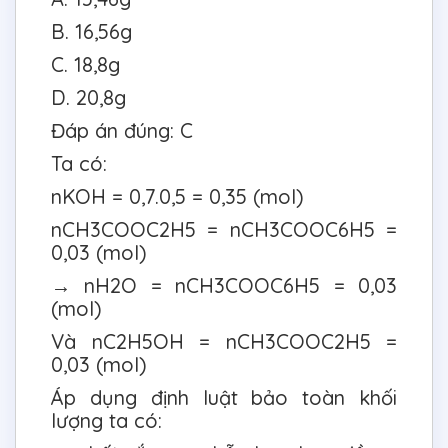
B. 16,56g
C. 18,8g
D. 20,8g
Đáp án đúng: C
Ta có:
nKOH = 0,7.0,5 = 0,35 (mol)
nCH3COOC2H5 = nCH3COOC6H5 =
0,03 (mol)
→ nH2O = nCH3COOC6H5 = 0,03
(mol)
Và nC2H5OH = nCH3COOC2H5 =
0,03 (mol)
Áp dụng định luật bảo toàn khối
lượng ta có: