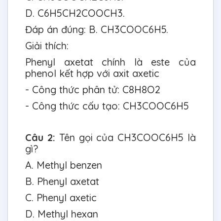
D. C6H5CH2COOCH3.
Đáp án đúng: B. CH3COOC6H5.
Giải thích:
Phenyl axetat chính là este của
phenol kết hợp với axit axetic
- Công thức phân tử: C8H8O2
- Công thức cấu tạo: CH3COOC6H5
Câu 2:
Tên gọi của CH3COOC6H5 là
gì?
A. Methyl benzen
B. Phenyl axetat
C. Phenyl axetic
D. Methyl hexan