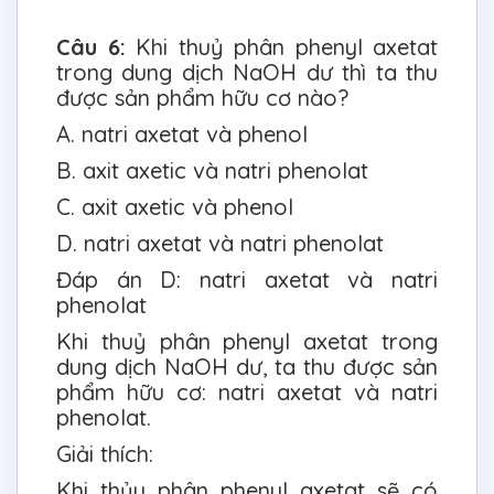
Câu 6:
Khi thuỷ phân phenyl axetat
trong dung dịch NaOH dư thì ta thu
được sản phẩm hữu cơ nào?
A. natri axetat và phenol
B. axit axetic và natri phenolat
C. axit axetic và phenol
D. natri axetat và natri phenolat
Đáp án D: natri axetat và natri
phenolat
Khi thuỷ phân phenyl axetat trong
dung dịch NaOH dư, ta thu được sản
phẩm hữu cơ: natri axetat và natri
phenolat.
Giải thích:
Khi thủy phân phenyl axetat sẽ có