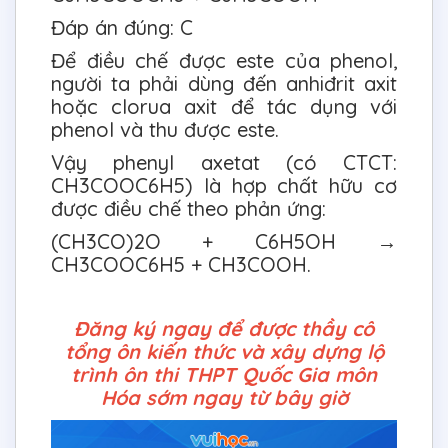
Đáp án đúng: C
Để điều chế được este của phenol,
người ta phải dùng đến anhiđrit axit
hoặc clorua axit để tác dụng với
phenol và thu được este.
Vậy phenyl axetat (có CTCT:
CH3COOC6H5) là hợp chất hữu cơ
được điều chế theo phản ứng:
(CH3CO)2O + C6H5OH →
CH3COOC6H5 + CH3COOH.
Đăng ký ngay để được thầy cô
tổng ôn kiến thức và xây dựng lộ
trình ôn thi THPT Quốc Gia môn
Hóa sớm ngay từ bây giờ