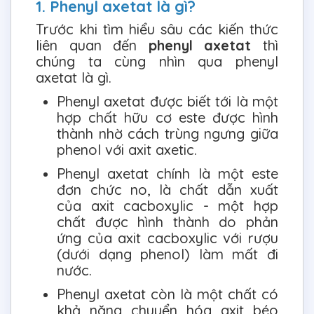
1. Phenyl axetat là gì?
Trước khi tìm hiểu sâu các kiến thức
liên quan đến
phenyl axetat
thì
chúng ta cùng nhìn qua phenyl
axetat là gì.
Phenyl axetat được biết tới là một
hợp chất hữu cơ este được hình
thành nhờ cách trùng ngưng giữa
phenol với axit axetic.
Phenyl axetat chính là một este
đơn chức no, là chất dẫn xuất
của axit cacboxylic - một hợp
chất được hình thành do phản
ứng của axit cacboxylic với rượu
(dưới dạng phenol) làm mất đi
nước.
Phenyl axetat còn là một chất có
khả năng chuyển hóa axit béo