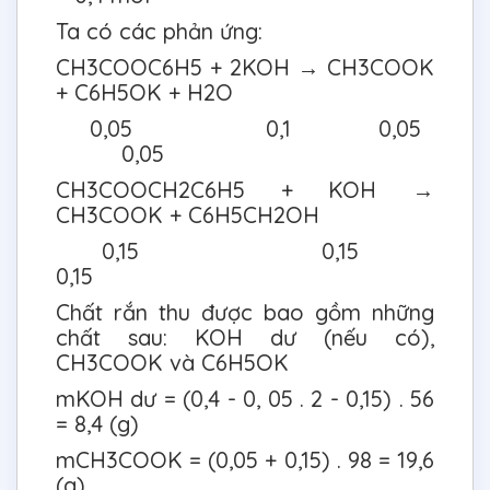
Ta có các phản ứng:
CH3COOC6H5 + 2KOH → CH3COOK
+ C6H5OK + H2O
0,05 0,1 0,05
0,05
CH3COOCH2C6H5 + KOH →
CH3COOK + C6H5CH2OH
0,15 0,15
0,15
Chất rắn thu được bao gồm những
chất sau: KOH dư (nếu có),
CH3COOK và C6H5OK
mKOH dư = (0,4 - 0, 05 . 2 - 0,15) . 56
= 8,4 (g)
mCH3COOK = (0,05 + 0,15) . 98 = 19,6
(g)