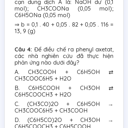
cạn dung dịch A là: NaOH dư (0,1
mol); CH3COONa (0,05 mol);
C6H5ONa (0,05 mol)
⇒ b = 0,1 . 40 + 0,05 . 82 + 0,05 . 116 =
13, 9 (g)
Câu 4:
Để điều chế ra phenyl axetat,
các nhà nghiên cứu đã thực hiện
phản ứng nào dưới đây?
A. CH3COOH + C6H5OH ⇄
CH3COOC6H5 + H2O
B. C6H5COOH + CH3OH ⇄
C6H5COOCH3 + H2O
C. (CH3CO)2O + C6H5OH →
CH3COOC6H5 + CH3COOH
D. (C6H5CO)2O + CH3OH →
C6H5COOCH3 + C6H5COOH