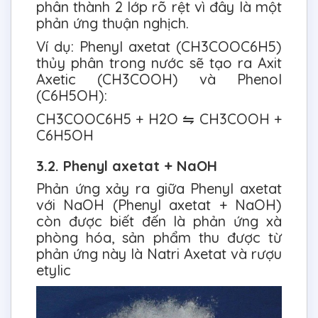
phân thành 2 lớp rõ rệt vì đây là một
phản ứng thuận nghịch.
Ví dụ: Phenyl axetat (CH3COOC6H5)
thủy phân trong nước sẽ tạo ra Axit
Axetic (CH3COOH) và Phenol
(C6H5OH):
CH3COOC6H5 + H2O ⇋ CH3COOH +
C6H5OH
3.2. Phenyl axetat + NaOH
Phản ứng xảy ra giữa Phenyl axetat
với NaOH (Phenyl axetat + NaOH)
còn được biết đến là phản ứng xà
phòng hóa, sản phẩm thu được từ
phản ứng này là Natri Axetat và rượu
etylic