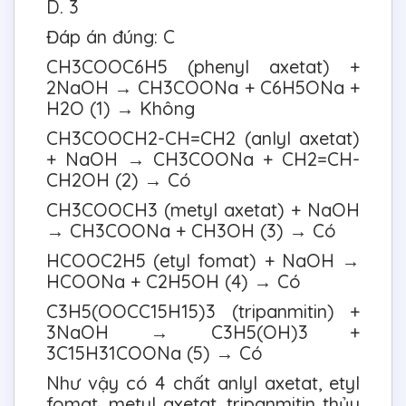
D. 3
Đáp án đúng: C
CH3COOC6H5 (phenyl axetat) +
2NaOH → CH3COONa + C6H5ONa +
H2O (1) → Không
CH3COOCH2-CH=CH2 (anlyl axetat)
+ NaOH → CH3COONa + CH2=CH-
CH2OH (2) → Có
CH3COOCH3 (metyl axetat) + NaOH
→ CH3COONa + CH3OH (3) → Có
HCOOC2H5 (etyl fomat) + NaOH →
HCOONa + C2H5OH (4) → Có
C3H5(OOCC15H15)3 (tripanmitin) +
3NaOH → C3H5(OH)3 +
3C15H31COONa (5) → Có
Như vậy có 4 chất anlyl axetat, etyl
fomat, metyl axetat, tripanmitin thủy