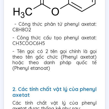
- Công thức phân tử phenyl axetat:
C8H8O2
- Công thức cấu tạo phenyl axetat:
CH3COOC6H5
- Tên gọi: có 2 tên gọi chính là gọi
theo tên gốc chức (Phenyl axetat)
hoặc theo danh pháp quốc tế
(Phenyl etanoat)
2. Các tính chất vật lý của phenyl
axetat
Các tính chất vật lý của phenyl
axetat được thống kê như sau: