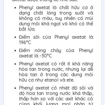
Phenyl axetat là chất hữu cơ ở
dạng chất lỏng trong suốt và
không có màu, tuy nhiên có mùi
dung môi khá ngọt và khó có thể
bắt lửa.
Điểm sôi của Phenyl axetat là
196°C
Điểm nóng chảy của Phenyl
axetat là -30°C
Phenyl axetat có rất ít khả năng
hòa tan trong nước, nhưng lại dễ
hòa tan ở trong các dung môi
hữu cơ như etanol và ete.
Phenyl axetat có nhiệt độ sôi và
độ hòa tan trong nước khá thấp,
thấp hơn so với các axit khác có
cùng khối lượng mol phân tử