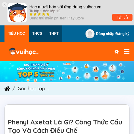
×
Học mượt hơn với ứng dụng vuihoc.vn
Từ lớp 1 đến lớp 12
Tải về
Dùng thử miễn phí trên
Play Store
TIỂU HỌC
THCS
THPT
Đăng nhập
Đăng ký
Góc học tập
Phenyl Axetat Là Gì? Công Thức Cấ
Phenyl Axetat Là Gì? Công Thức Cấu
Tạo Và Cách Điều Chế