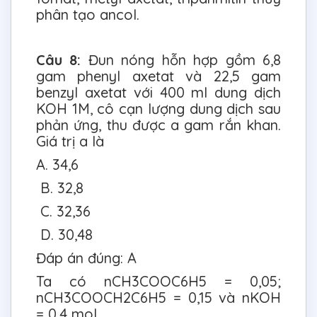
phân tạo ancol.
Câu 8:
Đun nóng hỗn hợp gồm 6,8
gam phenyl axetat và 22,5 gam
benzyl axetat với 400 ml dung dịch
KOH 1M, cô cạn lượng dung dịch sau
phản ứng, thu được a gam rắn khan.
Giá trị a là
A. 34,6
B. 32,8
C. 32,36
D. 30,48
Đáp án đúng: A
Ta có nCH3COOC6H5 = 0,05;
nCH3COOCH2C6H5 = 0,15 và nKOH
= 0,4 mol