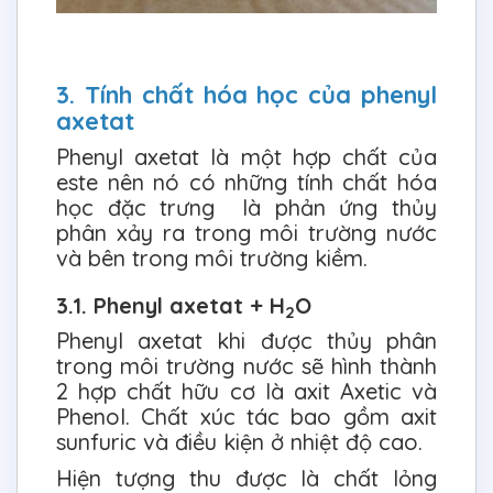
3. Tính chất hóa học của phenyl
axetat
Phenyl axetat là một hợp chất của
este nên nó có những tính chất hóa
học đặc trưng là phản ứng thủy
phân xảy ra trong môi trường nước
và bên trong môi trường kiềm.
3.1. Phenyl axetat + H
O
2
Phenyl axetat khi được thủy phân
trong môi trường nước sẽ hình thành
2 hợp chất hữu cơ là axit Axetic và
Phenol. Chất xúc tác bao gồm axit
sunfuric và điều kiện ở nhiệt độ cao.
Hiện tượng thu được là chất lỏng