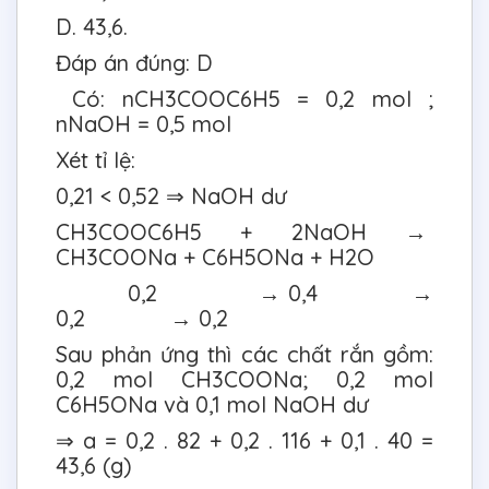
D. 43,6.
Đáp án đúng: D
Có: nCH3COOC6H5 = 0,2 mol ;
nNaOH = 0,5 mol
Xét tỉ lệ:
0,21 < 0,52 ⇒ NaOH dư
CH3COOC6H5 + 2NaOH →
CH3COONa + C6H5ONa + H2O
0,2 → 0,4 →
0,2 → 0,2
Sau phản ứng thì các chất rắn gồm:
0,2 mol CH3COONa; 0,2 mol
C6H5ONa và 0,1 mol NaOH dư
⇒ a = 0,2 . 82 + 0,2 . 116 + 0,1 . 40 =
43,6 (g)