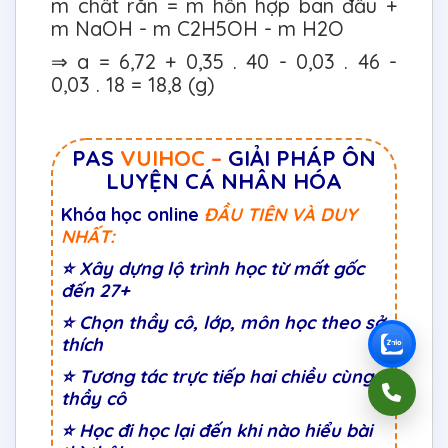
m chất rắn = m hỗn hợp ban đầu +
m NaOH - m C2H5OH - m H2O
⇒ a = 6,72 + 0,35 . 40 - 0,03 . 46 -
0,03 . 18 = 18,8 (g)
PAS
VUIHOC
–
GIẢI PHÁP ÔN
LUYỆN CÁ NHÂN HÓA
Khóa học online
ĐẦU TIÊN VÀ DUY
NHẤT:
⭐
Xây dựng lộ trình học từ mất gốc
đến 27+
⭐
Chọn thầy cô, lớp, môn học theo sở
thích
⭐
Tương tác trực tiếp hai chiều cùng
thầy cô
⭐ Học đi học lại đến khi nào hiểu bài