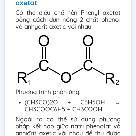
axetat
Có thể điều chế nên Phenyl axetat
bằng cách đun nóng 2 chất phenol
và anhydrit axetic với nhau.
Phương trình phản ứng:
(CH3CO)2O + C6H5OH →
CH3COOC6H5 + CH3COOH
Ngoài ra có thể sử dụng phương
pháp kết hợp giữa natri phenolat và
anhiđrit axetic với nhau để thu được