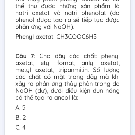
thể thu được những sản phẩm là
natri axetat và natri phenolat (do
phenol được tạo ra sẽ tiếp tục được
phản ứng với NaOH).
Phenyl axetat: CH3COOC6H5
Câu 7:
Cho dãy các chất: phenyl
axetat, etyl fomat, anlyl axetat,
metyl axetat, tripanmitin. Số lượng
các chất có mặt trong dãy mà khi
xảy ra phản ứng thủy phân trong dd
NaOH (dư), dưới điều kiện đun nóng
có thể tạo ra ancol là:
A. 5
B. 2
C. 4