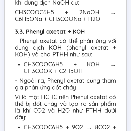
khi dung dịch NaOH dư:
CH3COOC6H5 + 2NaOH →
C6H5ONa + CH3COONa + H2O
3.3. Phenyl axetat + KOH
- Phenyl axetat có thể phản ứng với
dung dịch KOH (phenyl axetat +
KOH) và cho PTHH như sau:
CH3COOC6H5 + KOH →
CH3COOK + C2H5OH
- Ngoài ra, Phenyl axetat cũng tham
gia phản ứng đốt cháy
Vì là một HCHC nên Phenyl axetat có
thể bị đốt cháy và tạo ra sản phẩm
là khí CO2 và H2O như PTHH dưới
đây:
CH3COOC6H5 + 9O2 → 8CO2 +