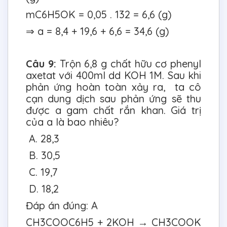
mC6H5OK = 0,05 . 132 = 6,6 (g)
⇒ a = 8,4 + 19,6 + 6,6 = 34,6 (g)
Câu 9:
Trộn 6,8 g chất hữu cơ phenyl
axetat với 400ml dd KOH 1M. Sau khi
phản ứng hoàn toàn xảy ra, ta cô
cạn dung dịch sau phản ứng sẽ thu
được a gam chất rắn khan. Giá trị
của a là bao nhiêu?
A. 28,3
B. 30,5
C. 19,7
D. 18,2
Đáp án đúng: A
CH3COOC6H5 + 2KOH → CH3COOK