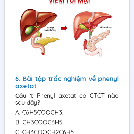
6. Bài tập trắc nghiệm về phenyl
axetat
Câu 1:
Phenyl axetat có CTCT nào
sau đây?
A. C6H5COOCH3.
B. CH3COOC6H5.
C. CH3COOCH2C6H5.