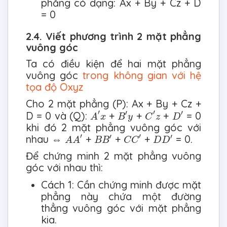
phẳng có dạng: Ax + By + Cz + D
= 0
2.4. Viết phương trình 2 mặt phẳng
vuông góc
Ta có điều kiện để hai mặt phẳng
vuông góc
trong không gian với hệ
tọa độ Oxyz
Cho 2 mặt phẳng (P): Ax + By + Cz +
A
′
x
C
′
z
B
′
y
D
′
′
′
′
′
D = 0 và (Q):
+
+
+
= 0
A
x
B
y
C
z
D
khi đó 2 mặt phẳng vuông góc với
A
A
′
C
C
′
B
B
′
D
D
′
′
′
′
′
nhau ⇔
+
+
+
= 0.
A
A
B
B
C
C
D
D
Để chứng minh 2 mặt phẳng vuông
góc với nhau thì:
Cách 1: Cần chứng minh được mặt
phẳng này chứa một đường
thẳng vuông góc với mặt phẳng
kia.