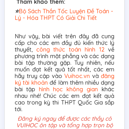
Tham khảo thêm:
⭐
Bộ Sách Thần Tốc Luyện Đề Toán -
Lý - Hóa THPT Có Giải Chi Tiết
Như vậy, bài viết trên đây đã cung
cấp cho các em đầy đủ kiến thức lý
thuyết,
công thức toán hình 12
về
phương trình mặt phẳng và các dạng
bài tập thường gặp. Tuy nhiên, nếu
muốn đạt kết quả tốt nhất, các em
hãy truy cập vào
Vuihoc.vn
và
đăng
ký tài khoản
để làm thêm nhiều dạng
bài tập
hình học không gian
khác
nhau nhé! Chúc các em đạt kết quả
cao trong kỳ thi THPT Quốc Gia sắp
tới.
Đăng ký ngay để được các thầy cô
VUIHOC ôn tập và tổng hợp trọn bộ