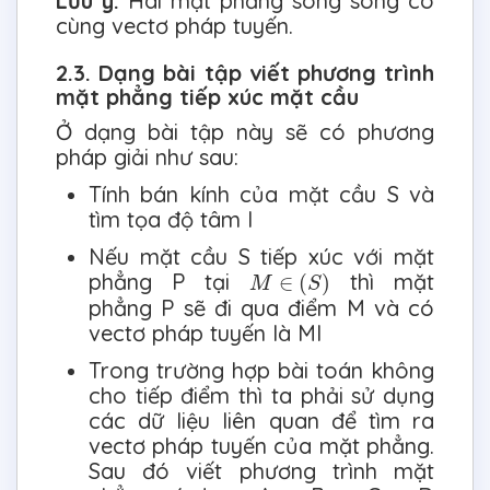
Lưu ý:
Hai mặt phẳng song song có
cùng vectơ pháp tuyến.
2.3. Dạng bài tập viết phương trình
mặt phẳng tiếp xúc mặt cầu
Ở dạng bài tập này sẽ có phương
pháp giải như sau:
Tính bán kính của mặt cầu S và
tìm tọa độ tâm I
Nếu mặt cầu S tiếp xúc với mặt
M
∈
(
S
)
phẳng P tại
thì mặt
∈
(
)
M
S
phẳng P sẽ đi qua điểm M và có
vectơ pháp tuyến là MI
Trong trường hợp bài toán không
cho tiếp điểm thì ta phải sử dụng
các dữ liệu liên quan để tìm ra
vectơ pháp tuyến của mặt phẳng.
Sau đó viết phương trình mặt