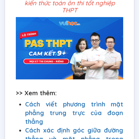
kiến thức toán ôn thi tốt nghiệp
THPT
>> Xem thêm:
Cách viết phương trình mặt
phẳng trung trực của đoạn
thẳng
Cách xác định góc giữa đường
thẳng và mặt phẳng trong