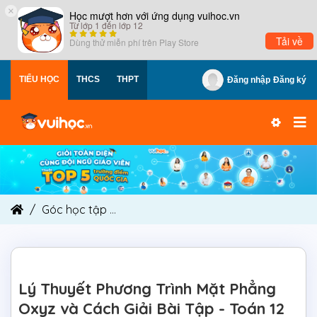
×
Học mượt hơn với ứng dụng vuihoc.vn
Từ lớp 1 đến lớp 12
Tải về
Dùng thử miễn phí trên
Play Store
TIỂU HỌC
THCS
THPT
Đăng nhập
Đăng ký
Góc học tập
Lý Thuyết Phương Trình Mặt Phẳng 
Lý Thuyết Phương Trình Mặt Phẳng
Oxyz và Cách Giải Bài Tập - Toán 12