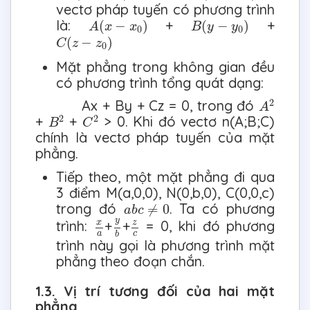
vectơ pháp tuyến có phương trình
A
(
x
−
x
0
)
B
(
y
−
y
0
)
là:
+
+
(
−
)
(
−
)
A
x
x
B
y
y
0
0
C
(
z
−
z
0
)
(
−
)
C
z
z
0
Mặt phẳng trong không gian đều
có phương trình tổng quát dạng:
A
2
2
Ax + By + Cz = 0, trong đó
A
B
2
C
2
2
2
+
+
> 0. Khi đó vectơ n(A;B;C)
B
C
chính là vectơ pháp tuyến của mặt
phẳng.
Tiếp theo, một mặt phẳng đi qua
3 điểm M(a,0,0), N(0,b,0), C(0,0,c)
a
b
c
≠
0
trong đó
. Ta có phương
≠
0
a
b
c
y
b
z
c
x
a
y
trình:
+
+
= 0, khi đó phương
x
z
a
c
b
trình này gọi là phương trình mặt
phẳng theo đoạn chắn.
1.3. Vị trí tương đối của hai mặt
phẳng