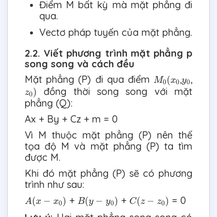
Điểm M bất kỳ mà mặt phẳng đi
qua.
Vectơ pháp tuyến của mặt phẳng.
2.2. Viết phương trình mặt phẳng p
song song và cách đều
M
0
(
x
0
y
0
Mặt phẳng (P) đi qua điểm
,
,
(
M
x
y
0
0
0
z
0
)
đồng thời song song với mặt
)
z
0
phẳng (Q):
Ax + By + Cz + m = 0
Vì M thuộc mặt phẳng (P) nên thế
tọa độ M và mặt phẳng (P) ta tìm
được M.
Khi đó mặt phẳng (P) sẽ có phương
trình như sau:
A
(
x
−
x
0
)
B
(
y
−
y
0
)
C
(
z
−
z
0
)
+
+
= 0
(
−
)
(
−
)
(
−
)
A
x
x
B
y
y
C
z
z
0
0
0