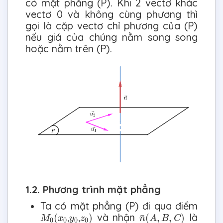
có mặt phẳng (P). Khi 2 vectơ khác
vectơ 0 và không cùng phương thì
gọi là cặp vectơ chỉ phương của (P)
nếu giá của chúng nằm song song
hoặc nằm trên (P).
1.2. Phương trình mặt phẳng
Ta có mặt phẳng (P) đi qua điểm
M
0
(
x
0
z
0
)
n
¯
(
A
,
B
,
C
)
y
0
,
,
và nhận
là
¯
(
)
(
,
,
)
M
x
y
z
n
A
B
C
0
0
0
0