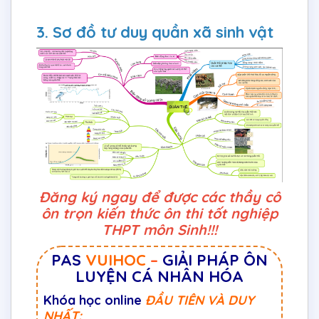
3. Sơ đồ tư duy quần xã sinh vật
Đăng ký ngay để được các thầy cô
ôn trọn kiến thức ôn thi tốt nghiệp
THPT môn Sinh!!!
PAS
VUIHOC
–
GIẢI PHÁP ÔN
LUYỆN CÁ NHÂN HÓA
Khóa học online
ĐẦU TIÊN VÀ DUY
NHẤT: