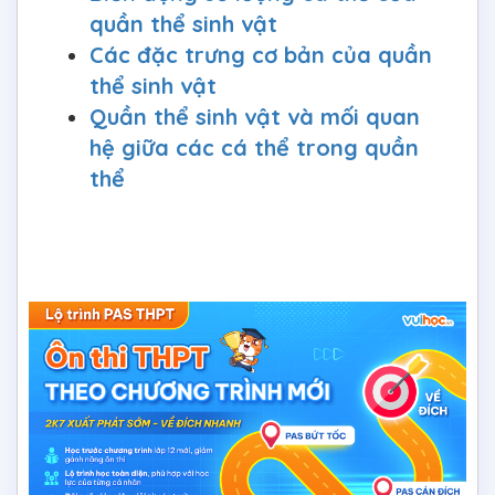
quần thể sinh vật
Các đặc trưng cơ bản của quần
thể sinh vật
Quần thể sinh vật và mối quan
hệ giữa các cá thể trong quần
thể