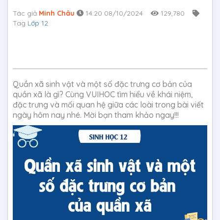
Tác giả
Minh Châu
14:20 08/10/2024
129,780
Tag
Lớp 12
Quần xã sinh vật và một số đặc trưng cơ bản của
quần xã là gì? Cùng VUIHOC tìm hiểu về khái niệm,
đặc trưng và mối quan hệ giữa các loài trong bài viết
ngày hôm nay nhé. Mời bạn tham khảo ngay!!!