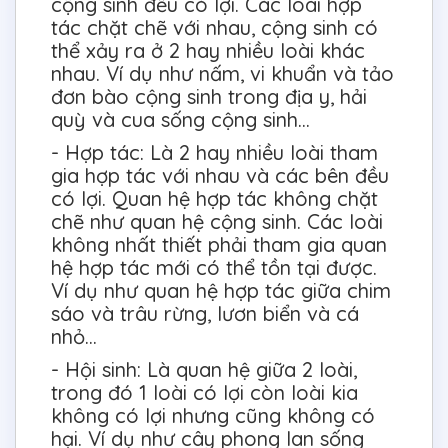
cộng sinh đều có lợi. Các loài hợp
tác chặt chẽ với nhau, cộng sinh có
thể xảy ra ở 2 hay nhiều loài khác
nhau. Ví dụ như nấm, vi khuẩn và tảo
đơn bào cộng sinh trong địa y, hải
quỳ và cua sống cộng sinh...
- Hợp tác: Là 2 hay nhiều loài tham
gia hợp tác với nhau và các bên đều
có lợi. Quan hệ hợp tác không chặt
chẽ như quan hệ cộng sinh. Các loài
không nhất thiết phải tham gia quan
hệ hợp tác mới có thể tồn tại được.
Ví dụ như quan hệ hợp tác giữa chim
sáo và trâu rừng, lươn biển và cá
nhỏ...
- Hội sinh: Là quan hệ giữa 2 loài,
trong đó 1 loài có lợi còn loài kia
không có lợi nhưng cũng không có
hại. Ví dụ như cây phong lan sống