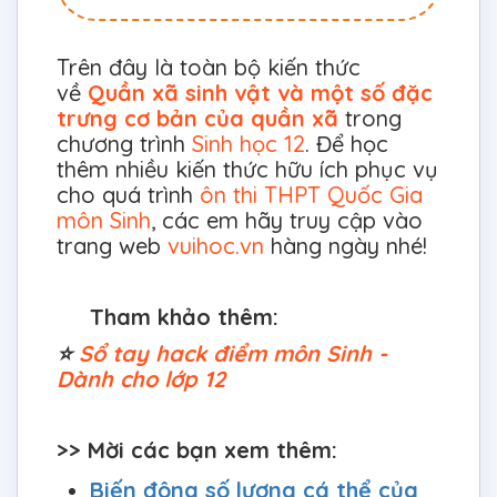
Trên đây là toàn bộ kiến thức
về
Quần xã sinh vật và một số đặc
trưng cơ bản của quần xã
trong
chương trình
Sinh học 12
. Để học
thêm nhiều kiến thức hữu ích phục vụ
cho quá trình
ôn thi THPT Quốc Gia
môn Sinh
, các em hãy truy cập vào
trang web
vuihoc.vn
hàng ngày nhé!
Tham khảo thêm:
⭐
Sổ tay hack điểm môn Sinh -
Dành cho lớp 12
>> Mời các bạn xem thêm:
Biến động số lượng cá thể của