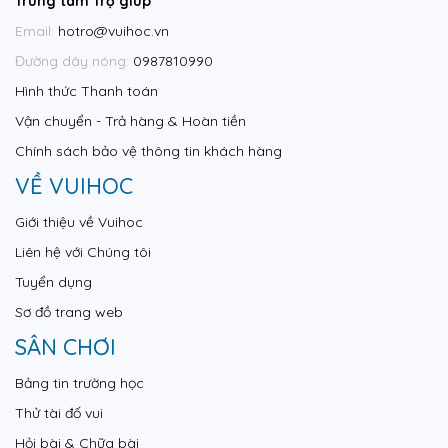
Trung tâm Trợ giúp
Email:
hotro@vuihoc.vn
Đường dây nóng:
0987810990
Hình thức Thanh toán
Vận chuyển - Trả hàng & Hoàn tiền
Chính sách bảo vệ thông tin khách hàng
VỀ VUIHOC
Giới thiệu về Vuihoc
Liên hệ với Chúng tôi
Tuyển dụng
Sơ đồ trang web
SÂN CHƠI
Bảng tin trường học
Thử tài đố vui
Hỏi bài & Chữa bài