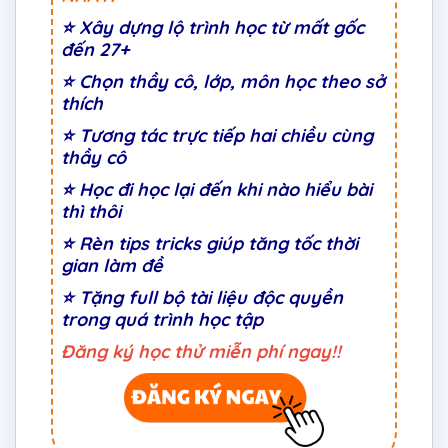
⭐
Xây dựng lộ trình học từ mất gốc
đến 27+
⭐
Chọn thầy cô, lớp, môn học theo sở
thích
⭐
Tương tác trực tiếp hai chiều cùng
thầy cô
⭐ Học đi học lại đến khi nào hiểu bài
thì thôi
⭐ Rèn tips tricks giúp tăng tốc thời
gian làm đề
⭐ Tặng full bộ tài liệu độc quyền
trong quá trình học tập
Đăng ký học thử miễn phí ngay!!