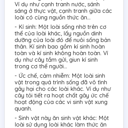
Ví dụ như cạnh tranh nước, sánh
sáng ở thực vật, cạnh tranh giữa các
loài có cùng nguồn thức ăn...
- Kí sinh: Một loài sống nhờ trên cơ
thể của loài khác, lấy nguồn dinh
dưỡng của loài đó để nuôi sống bản
thân. Kí sinh bao gồm kí sinh hoàn
toàn và kí sinh không hoàn toàn. Ví
dụ như cây tầm gửi, giun kí sinh
trong cơ thể người...
- Ức chế, cảm nhiễm: Một loài sinh
vật trong quá trình sống đã vô tình
gây hại cho các loài khác. Ví dụ như
cây tỏi tiết ra hoạt chất gây ức chế
hoạt động của các vi sinh vật xung
quanh.
- Sinh vật này ăn sinh vật khác: Một
loài sử dụng loài khác làm thức ăn