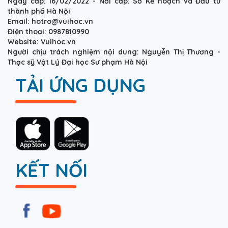
Ngày cấp: 16/02/2022 - Nơi cấp: Sở Kế hoạch và Đầu tư
thành phố Hà Nội
Email: hotro@vuihoc.vn
Điện thoại: 0987810990
Website: Vuihoc.vn
Người chịu trách nghiệm nội dung: Nguyễn Thị Thương -
Thạc sỹ Vật Lý Đại học Sư phạm Hà Nội
TẢI ỨNG DỤNG
KẾT NỐI