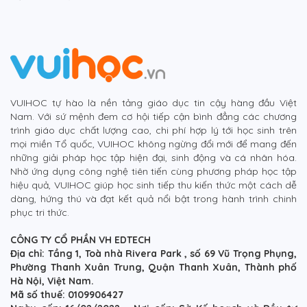
VUIHOC tự hào là nền tảng giáo dục tin cậy hàng đầu Việt
Nam. Với sứ mệnh đem cơ hội tiếp cận bình đẳng các chương
trình giáo dục chất lượng cao, chi phí hợp lý tới học sinh trên
mọi miền Tổ quốc, VUIHOC không ngừng đổi mới để mang đến
những giải pháp học tập hiện đại, sinh động và cá nhân hóa.
Nhờ ứng dụng công nghệ tiên tiến cùng phương pháp học tập
hiệu quả, VUIHOC giúp học sinh tiếp thu kiến thức một cách dễ
dàng, hứng thú và đạt kết quả nổi bật trong hành trình chinh
phục tri thức.
CÔNG TY CỔ PHẦN VH EDTECH
Địa chỉ: Tầng 1, Toà nhà Rivera Park , số 69 Vũ Trọng Phụng,
Phường Thanh Xuân Trung, Quận Thanh Xuân, Thành phố
Hà Nội, Việt Nam.
Mã số thuế: 0109906427