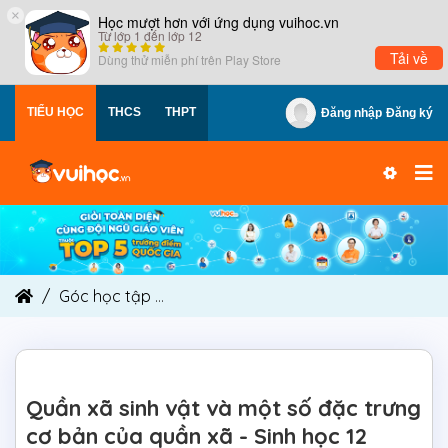
×
Học mượt hơn với ứng dụng vuihoc.vn
Từ lớp 1 đến lớp 12
Tải về
Dùng thử miễn phí trên
Play Store
TIỂU HỌC
THCS
THPT
Đăng nhập
Đăng ký
Góc học tập
Quần xã sinh vật và một số đặc trư
Quần xã sinh vật và một số đặc trưng
cơ bản của quần xã - Sinh học 12