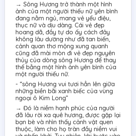
→ Sông Hương trở thành một hình
ảnh của một người thiếu nữ yên bình
đang nằm ngủ, mang vẻ yểu điệu,
thục nữ và dịu dàng. Cái vẻ đẹp
hoang dã, đầy tự do ấy cách đây
không lâu dường như đã tan biến,
cảnh quan thơ mộng xung quanh
cũng đã mài mòn đi vẻ đẹp nguyên
thủy của dòng sông Hương để thay
thế bằng một hình ảnh yên bình của
một người thiếu nữ.
- “sông Hương vui tươi hẳn lên giữa
những biền bãi xanh biếc của vùng
ngoại ô Kim Long”
→ Đó là niềm hạnh phúc của người
đã lâu rời xa quê hương, được gặp lại
bạn bè và nhìn thấy cảnh vật quen
thuộc, làm cho họ tràn đầy niềm vui
và phấn khởi. Tuy nhiên, khi bước vào