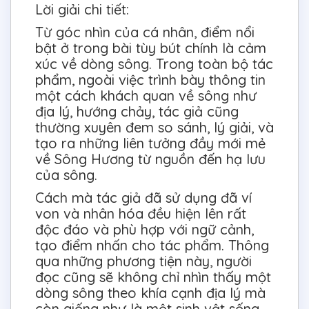
Lời giải chi tiết:
Từ góc nhìn của cá nhân, điểm nổi
bật ở trong bài tùy bút chính là cảm
xúc về dòng sông. Trong toàn bộ tác
phẩm, ngoài việc trình bày thông tin
một cách khách quan về sông như
địa lý, hướng chảy, tác giả cũng
thường xuyên đem so sánh, lý giải, và
tạo ra những liên tưởng đầy mới mẻ
về Sông Hương từ nguồn đến hạ lưu
của sông.
Cách mà tác giả đã sử dụng đã ví
von và nhân hóa đều hiện lên rất
độc đáo và phù hợp với ngữ cảnh,
tạo điểm nhấn cho tác phẩm. Thông
qua những phương tiện này, người
đọc cũng sẽ không chỉ nhìn thấy một
dòng sông theo khía cạnh địa lý mà
còn giống như là một sinh vật sống