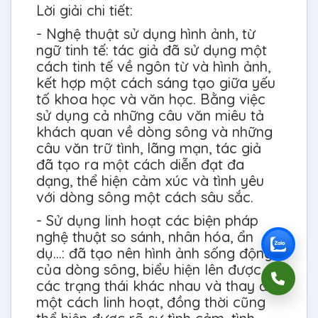
Lời giải chi tiết:
- Nghệ thuật sử dụng hình ảnh, từ
ngữ tinh tế: tác giả đã sử dụng một
cách tinh tế về ngôn từ và hình ảnh,
kết hợp một cách sáng tạo giữa yếu
tố khoa học và văn học. Bằng việc
sử dụng cả những câu văn miêu tả
khách quan về dòng sông và những
câu văn trữ tình, lãng mạn, tác giả
đã tạo ra một cách diễn đạt đa
dạng, thể hiện cảm xúc và tình yêu
với dòng sông một cách sâu sắc.
- Sử dụng linh hoạt các biện pháp
nghệ thuật so sánh, nhân hóa, ẩn
dụ…: đã tạo nên hình ảnh sống động
của dòng sông, biểu hiện lên được
các trạng thái khác nhau và thay đổi
một cách linh hoạt, đồng thời cũng