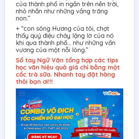
của thành phố in ngần trên nền trời,
nhỏ nhắn như những vầng trăng
non.”
+ “con sông Hương của tôi, chợt
thấy quý điệu chảy lặng lờ của nó
khi qua thành phố… như những vấn
vương của một nỗi lòng.”
Sổ tay Ngữ Văn tổng hợp các tips
học văn hiệu quả giá chỉ bằng một
cốc trà sữa. Nhanh tay đặt hàng
thôi bạn ơi!!!