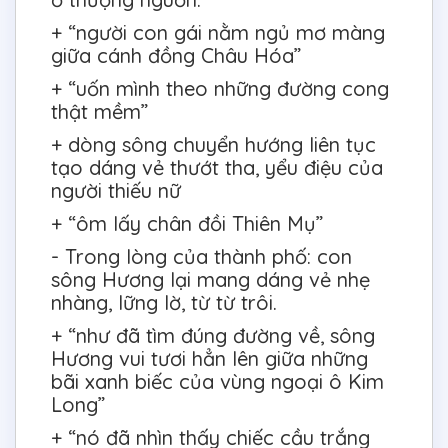
+ “người con gái nằm ngủ mơ màng
giữa cánh đồng Châu Hóa”
+ “uốn mình theo những đường cong
thật mềm”
+ dòng sông chuyển hướng liên tục
tạo dáng vẻ thướt tha, yểu điệu của
người thiếu nữ
+ “ôm lấy chân đồi Thiên Mụ”
- Trong lòng của thành phố: con
sông Hương lại mang dáng vẻ nhẹ
nhàng, lững lờ, từ từ trôi.
+ “như đã tìm đúng đường về, sông
Hương vui tươi hẳn lên giữa những
bãi xanh biếc của vùng ngoại ô Kim
Long”
+ “nó đã nhìn thấy chiếc cầu trắng