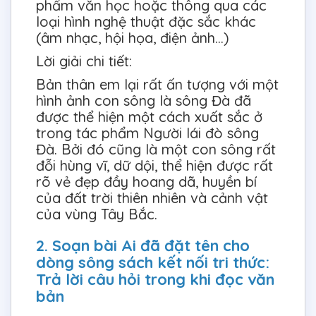
phẩm văn học hoặc thông qua các
loại hình nghệ thuật đặc sắc khác
(âm nhạc, hội họa, điện ảnh…)
Lời giải chi tiết:
Bản thân em lại rất ấn tượng với một
hình ảnh con sông là sông Đà đã
được thể hiện một cách xuất sắc ở
trong tác phẩm Người lái đò sông
Đà. Bởi đó cũng là một con sông rất
đỗi hùng vĩ, dữ dội, thể hiện được rất
rõ vẻ đẹp đầy hoang dã, huyền bí
của đất trời thiên nhiên và cảnh vật
của vùng Tây Bắc.
2. Soạn bài Ai đã đặt tên cho
dòng sông sách kết nối tri thức:
Trả lời câu hỏi trong khi đọc văn
bản