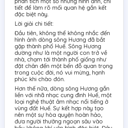
phân tích một số những hình ảnh, chi
tiết để làm rõ mối quan hệ gắn kết
đặc biệt này.
Lời giải chi tiết:
Đầu tiên, không thể không nhắc đến
hình ảnh dòng sông Hương đã bắt
gặp thành phố Huế. Sông Hương
dường như là một người con trở về
nhà, chạm tới thành phố giống như
đặt chân đến một bến đỗ quan trọng
trong cuộc đời, nó vui mừng, hạnh
phúc khi chào đón.
Hơn thế nữa, dòng sông Hương gắn
liền với nhã nhạc cung đình Huế, một
loại nghệ thuật âm nhạc nổi tiếng ở
vùng đất Huế. Sự kết hợp này tạo
nên một sự hòa quyện hoàn hảo,
đưa người thưởng ngoạn sâu vào
bầu không khí yên bình đặc biệt. Đây