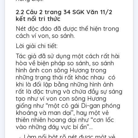
2.2 Câu 2 trang 34 SGK Văn 11/2
kết nối tri thức
Nét độc đáo đã được thể hiện trong
cách ví von, so sánh.
Lời giải chi tiết:
Tác giả đã sử dụng một cách rất hài
hòa về biện pháp so sánh, so sánh
hình ảnh con sông Hương trong
những trạng thái rất khác nhau có
khi là đối lập bằng những hình ảnh
rất là đặc trưng và chứa đầy sự sáng
tạo như ví von con sông Hương
giống như “một cô gái Di-gan phóng
khoáng và man dại”, hay một vẻ
thiên nhiên hoang dại như “cơn lốc
vào những đáy vực bí ẩn”…
→ Làm nổi bật rõ nét được một vẻ