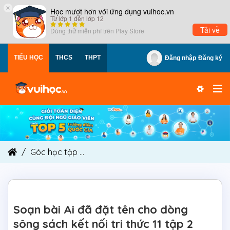
×
Học mượt hơn với ứng dụng vuihoc.vn
Từ lớp 1 đến lớp 12
Tải về
Dùng thử miễn phí trên
Play Store
TIỂU HỌC
THCS
THPT
Đăng nhập
Đăng ký
Góc học tập
Soạn bài Ai đã đặt tên cho dòng sôn
Soạn bài Ai đã đặt tên cho dòng
sông sách kết nối tri thức 11 tập 2