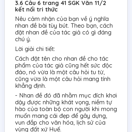
3.6 Câu 6 trang 41 SGK Văn 11/2
kết nối tri thức
Nêu cảm nhận của bạn về ý nghĩa
nhan đề bài tùy bút. Theo bạn, cách
đặt nhan đề của tác giả có gì đáng
chú ý.
Lời giải chi tiết:
Cách đặt tên cho nhan đề cho tác
phẩm của tác giả cũng hết sức độc
đáo, nó vừa là một câu hỏi tu từ,
cũng vừa là một câu hỏi mang tính
khẳng định.
- Nhan đề đó đã nhằm mục đích khơi
dậy được những khát vọng, niềm tự
hào của toàn bộ con người khi mong
muốn mang cái đẹp để gây dựng,
vun đắp cho văn hóa, lịch sử của
vùng đất xứ Huế.