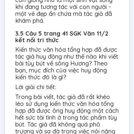
khi đang tương tác với con người -
một vẻ đẹp ẩn chứa mà tác giả đã
khám phá.
3.5 Câu 5 trang 41 SGK Văn 11/2
kết nối tri thức
Kiến thức văn hóa tổng hợp đã được
tác giả huy động như thế nào khi viết
bài tùy bút về sông Hương? Theo
bạn, mục đích của việc huy động
kiến thức đó là gì?
Lời giải chi tiết:
Trong bài viết, tác giả đã rất khéo
léo sử dụng kiến thức văn hóa tổng
hợp đã được ông huy động một cách
hết sức tài tình ở trong tác phẩm tùy
bút. Tác giả đã không quá phô
trương và sa đà trong việc nói nặng