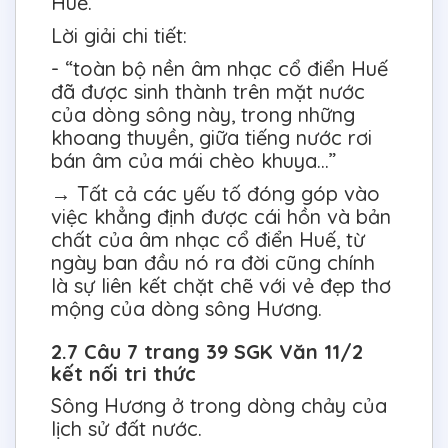
Huế.
Lời giải chi tiết:
- “toàn bộ nền âm nhạc cổ điển Huế
đã được sinh thành trên mặt nước
của dòng sông này, trong những
khoang thuyền, giữa tiếng nước rơi
bán âm của mái chèo khuya…”
→ Tất cả các yếu tố đóng góp vào
việc khẳng định được cái hồn và bản
chất của âm nhạc cổ điển Huế, từ
ngày ban đầu nó ra đời cũng chính
là sự liên kết chặt chẽ với vẻ đẹp thơ
mộng của dòng sông Hương.
2.7 Câu 7 trang 39 SGK Văn 11/2
kết nối tri thức
Sông Hương ở trong dòng chảy của
lịch sử đất nước.