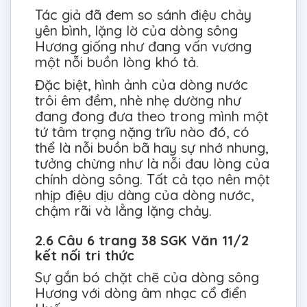
Tác giả đã đem so sánh điệu chảy
yên bình, lặng lờ của dòng sông
Hương giống như đang vấn vương
một nỗi buồn lòng khó tả.
Đặc biệt, hình ảnh của dòng nước
trôi êm đềm, nhè nhẹ dường như
đang đong đưa theo trong mình một
tứ tâm trạng nặng trĩu nào đó, có
thể là nỗi buồn bã hay sự nhớ nhung,
tưởng chừng như là nỗi đau lòng của
chính dòng sông. Tất cả tạo nên một
nhịp điệu dịu dàng của dòng nước,
chậm rãi và lẳng lặng chảy.
2.6 Câu 6 trang 38 SGK Văn 11/2
kết nối tri thức
Sự gắn bó chặt chẽ của dòng sông
Hương với dòng âm nhạc cổ điển