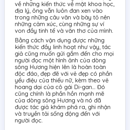
về những kiến thức về mặt khoa học,
địa lý, ông vẫn luôn đan xen vào
trong những câu văn và bày tỏ nên
những cảm xúc, cùng những sự ví
von đầy tinh tế và văn thơ của mình.
Bằng cách vận dụng được những
kiến thức đầy linh hoạt như vậy, tác
giả cũng muốn gửi gắm đến cho mọi
người đọc một hình ảnh của dòng
sông Hương hiện lên là hoàn toàn
độc đáo, đẹp đẽ với vẻ đẹp có phần
yểu điệu của thiếu nữ, kèm theo vẻ
hoang dại của cô gái Di-gan… Đó
cũng chính là phần hồn mạnh mẽ
của dòng sông Hương và nó đã
được tác giả khám phá ra, ghi nhận
và truyền tải sống động đến với
người đọc.