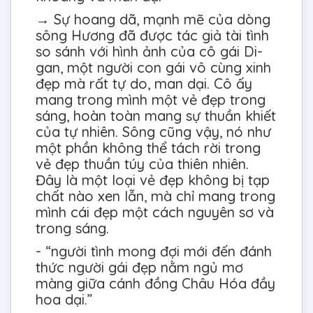
→ Sự hoang dã, mạnh mẽ của dòng
sông Hương đã được tác giả tài tình
so sánh với hình ảnh của cô gái Di-
gan, một người con gái vô cùng xinh
đẹp mà rất tự do, man dại. Cô ấy
mang trong mình một vẻ đẹp trong
sáng, hoàn toàn mang sự thuần khiết
của tự nhiên. Sông cũng vậy, nó như
một phần không thể tách rời trong
vẻ đẹp thuần túy của thiên nhiên.
Đây là một loại vẻ đẹp không bị tạp
chất nào xen lẫn, mà chỉ mang trong
mình cái đẹp một cách nguyên sơ và
trong sáng.
- “người tình mong đợi mới đến đánh
thức người gái đẹp nằm ngủ mơ
màng giữa cánh đồng Châu Hóa đầy
hoa dại.”