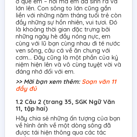
ở quê em – nơi mà em đã sinh ra và
lớn lên. Con sông to lớn cũng gắn
liền với những năm tháng tuổi trẻ còn
đầy những sự hồn nhiên, vui tươi. Đó
là khoảng thời gian đặc trưng bởi
những ngày hè đầy nóng nực, em
cùng với lũ bạn cùng nhau đi té nước
ven sông, câu cá về ăn chung với
cơm… Đây cũng là một phần của kỷ
niệm hiện lên và vô cùng tuyệt vời và
đáng nhớ đối với em.
>> Mời bạn xem thêm:
Soạn văn 11
đầy đủ
1.2 Câu 2 (trang 35, SGK Ngữ Văn
11, tập hai)
Hãy chia sẻ những ấn tượng của bạn
về hình ảnh về một dòng sông đã
được tái hiện thông qua các tác