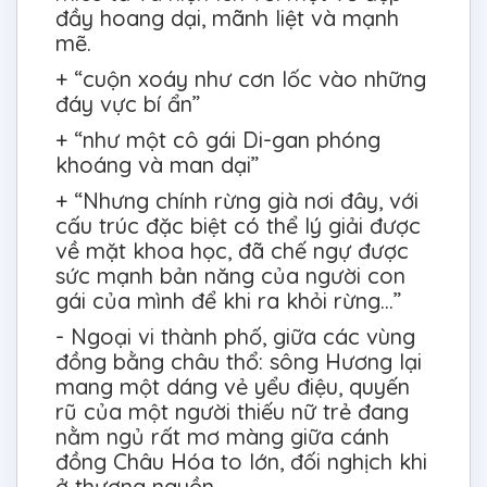
đầy hoang dại, mãnh liệt và mạnh
mẽ.
+ “cuộn xoáy như cơn lốc vào những
đáy vực bí ẩn”
+ “như một cô gái Di-gan phóng
khoáng và man dại”
+ “Nhưng chính rừng già nơi đây, với
cấu trúc đặc biệt có thể lý giải được
về mặt khoa học, đã chế ngự được
sức mạnh bản năng của người con
gái của mình để khi ra khỏi rừng…”
- Ngoại vi thành phố, giữa các vùng
đồng bằng châu thổ: sông Hương lại
mang một dáng vẻ yểu điệu, quyến
rũ của một người thiếu nữ trẻ đang
nằm ngủ rất mơ màng giữa cánh
đồng Châu Hóa to lớn, đối nghịch khi
ở thượng nguồn.