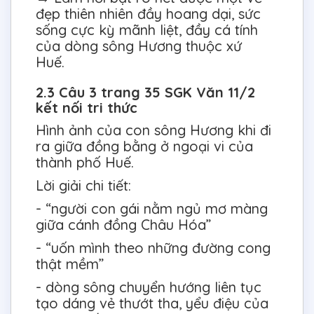
đẹp thiên nhiên đầy hoang dại, sức
sống cực kỳ mãnh liệt, đầy cá tính
của dòng sông Hương thuộc xứ
Huế.
2.3 Câu 3 trang 35 SGK Văn 11/2
kết nối tri thức
Hình ảnh của con sông Hương khi đi
ra giữa đồng bằng ở ngoại vi của
thành phố Huế.
Lời giải chi tiết:
- “người con gái nằm ngủ mơ màng
giữa cánh đồng Châu Hóa”
- “uốn mình theo những đường cong
thật mềm”
- dòng sông chuyển hướng liên tục
tạo dáng vẻ thướt tha, yểu điệu của