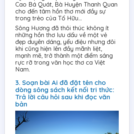
Cao Bá Quát, Bà Huyện Thanh Quan
cho đến tâm hồn thơ mới đầy sự
trong trẻo của Tố Hữu…
Sông Hương đã thôi thúc không ít
những hồn thơ lưu dấu về một vẻ
đẹp duyên dáng, yểu điệu nhưng đôi
khi cũng hiện lên đầy mãnh liệt,
mạnh mẽ, trở thành một điểm sáng
rực rỡ trong văn học thơ ca Việt
Nam.
3. Soạn bài Ai đã đặt tên cho
dòng sông sách kết nối tri thức:
Trả lời câu hỏi sau khi đọc văn
bản