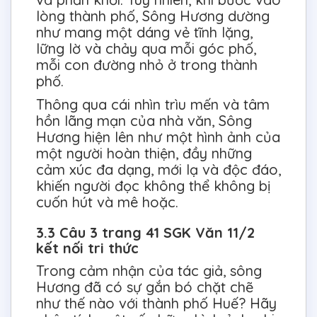
lòng thành phố, Sông Hương dường
như mang một dáng vẻ tĩnh lặng,
lững lờ và chảy qua mỗi góc phố,
mỗi con đường nhỏ ở trong thành
phố.
Thông qua cái nhìn trìu mến và tâm
hồn lãng mạn của nhà văn, Sông
Hương hiện lên như một hình ảnh của
một người hoàn thiện, đầy những
cảm xúc đa dạng, mới lạ và độc đáo,
khiến người đọc không thể không bị
cuốn hút và mê hoặc.
3.3 Câu 3 trang 41 SGK Văn 11/2
kết nối tri thức
Trong cảm nhận của tác giả, sông
Hương đã có sự gắn bó chặt chẽ
như thế nào với thành phố Huế? Hãy