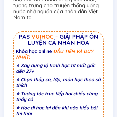
tượng trưng cho truyền thống uống
nước nhớ nguồn của nhân dân Việt
Nam ta.
PAS
VUIHOC
–
GIẢI PHÁP ÔN
LUYỆN CÁ NHÂN HÓA
Khóa học online
ĐẦU TIÊN VÀ DUY
NHẤT:
⭐
Xây dựng lộ trình học từ mất gốc
đến 27+
⭐
Chọn thầy cô, lớp, môn học theo sở
thích
⭐
Tương tác trực tiếp hai chiều cùng
thầy cô
⭐ Học đi học lại đến khi nào hiểu bài
thì thôi