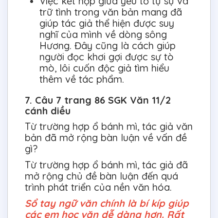
Việc kết hợp giữa yếu tố tự sự và
trữ tình trong văn bản mang đã
giúp tác giả thể hiện được suy
nghĩ của mình về dòng sông
Hương. Đây cũng là cách giúp
người đọc khơi gợi được sự tò
mò, lôi cuốn độc giả tìm hiểu
thêm về tác phẩm.
7. Câu 7 trang 86 SGK Văn 11/2
cánh diều
Từ trường hợp ổ bánh mì, tác giả văn
bản đã mở rộng bàn luận về vấn đề
gì?
Từ trường hợp ổ bánh mì, tác giả đã
mở rộng chủ đề bàn luận đến quá
trình phát triển của nền văn hóa.
Sổ tay ngữ văn chính là bí kíp giúp
các em học văn dễ dàng hơn. Rất