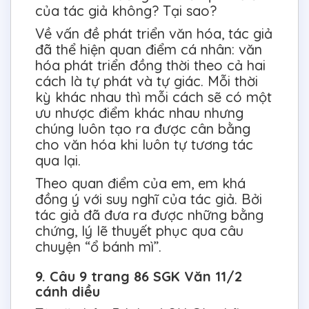
của tác giả không? Tại sao?
Về vấn đề phát triển văn hóa, tác giả
đã thể hiện quan điểm cá nhân: văn
hóa phát triển đồng thời theo cả hai
cách là tự phát và tự giác. Mỗi thời
kỳ khác nhau thì mỗi cách sẽ có một
ưu nhược điểm khác nhau nhưng
chúng luôn tạo ra được cân bằng
cho văn hóa khi luôn tự tương tác
qua lại.
Theo quan điểm của em, em khá
đồng ý với suy nghĩ của tác giả. Bởi
tác giả đã đưa ra được những bằng
chứng, lý lẽ thuyết phục qua câu
chuyện “ổ bánh mì”.
9. Câu 9 trang 86 SGK Văn 11/2
cánh diều