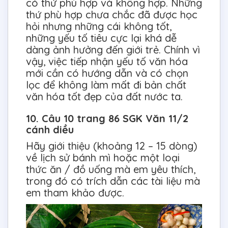
có thứ phù hợp và không hợp. Những
thứ phù hợp chưa chắc đã được học
hỏi nhưng những cái không tốt,
những yếu tố tiêu cực lại khá dễ
dàng ảnh hưởng đến giới trẻ. Chính vì
vậy, việc tiếp nhận yếu tố văn hóa
mới cần có hướng dẫn và có chọn
lọc để không làm mất đi bản chất
văn hóa tốt đẹp của đất nước ta.
10. Câu 10 trang 86 SGK Văn 11/2
cánh diều
Hãy giới thiệu (khoảng 12 – 15 dòng)
về lịch sử bánh mì hoặc một loại
thức ăn / đồ uống mà em yêu thích,
trong đó có trích dẫn các tài liệu mà
em tham khảo được.