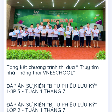
Tổng kết chương trình thi đua " Truy tìm
nhà Thông thái VNESCHOOL"
ĐÁP ÁN SỰ KIỆN "BITU PHIÊU LƯU KÝ"
LỚP 3 - TUẦN 1 THÁNG 7
ĐÁP ÁN SỰ KIỆN "BITU PHIÊU LƯU KÝ"
LỚP 2 - TUẦN 1 THÁNG 7