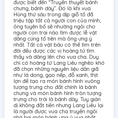
được biết đến “Truyền thuyết bánh
chưng, bánh dày”. Đó là khi vua
Hùng thứ sáu trong dịp giỗ tổ đã
triệu tập tất cả người con của mình,
ông tuyên bố sẽ nhường ngôi cho
người con trai nào tìm được lễ vật
dâng cúng tổ tiên mà ông ưng ý
nhất. Tất cả vật báu có thể tìm trên
đời đều được các vị hoàng tử tìm
thấy và dâng lên cho vua cha. Duy
chỉ có hoàng tử Lang Liêu nghèo khó
đã chọn những nguyên liệu dân giã
như lá dong, gạo nếp, đỗ xanh, thịt
lợn để tạo ra món bánh hình vuông
tượng trưng cho đất chính là bánh
chưng và món bánh hình tròn tượng
trưng cho trời là bánh dày. Tuy giản
dị không đắt tiền nhưng Lang Liêu lại
là người được vua cha truyền ngôi
nhờ hai món bánh ưng ý vua nhất,