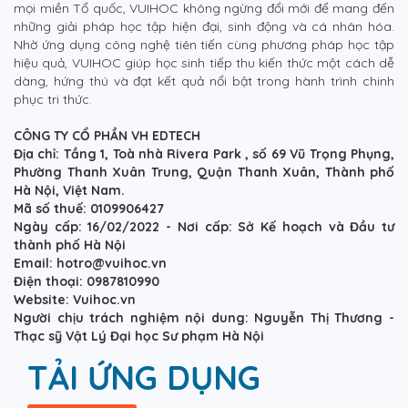
mọi miền Tổ quốc, VUIHOC không ngừng đổi mới để mang đến
những giải pháp học tập hiện đại, sinh động và cá nhân hóa.
Nhờ ứng dụng công nghệ tiên tiến cùng phương pháp học tập
hiệu quả, VUIHOC giúp học sinh tiếp thu kiến thức một cách dễ
dàng, hứng thú và đạt kết quả nổi bật trong hành trình chinh
phục tri thức.
CÔNG TY CỔ PHẦN VH EDTECH
Địa chỉ: Tầng 1, Toà nhà Rivera Park , số 69 Vũ Trọng Phụng,
Phường Thanh Xuân Trung, Quận Thanh Xuân, Thành phố
Hà Nội, Việt Nam.
Mã số thuế: 0109906427
Ngày cấp: 16/02/2022 - Nơi cấp: Sở Kế hoạch và Đầu tư
thành phố Hà Nội
Email: hotro@vuihoc.vn
Điện thoại: 0987810990
Website: Vuihoc.vn
Người chịu trách nghiệm nội dung: Nguyễn Thị Thương -
Thạc sỹ Vật Lý Đại học Sư phạm Hà Nội
TẢI ỨNG DỤNG