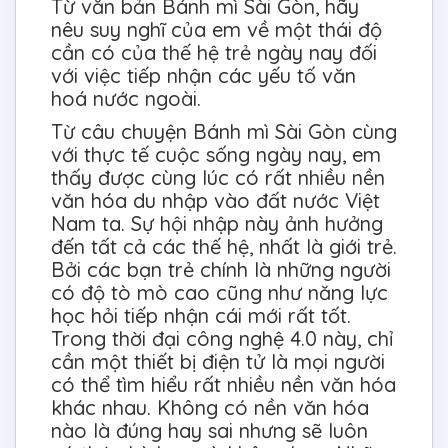
Từ văn bản Bánh mì Sài Gòn, hãy
nêu suy nghĩ của em về một thái độ
cần có của thế hệ trẻ ngày nay đối
với việc tiếp nhận các yếu tố văn
hoá nước ngoài.
Từ câu chuyện Bánh mì Sài Gòn cùng
với thực tế cuộc sống ngày nay, em
thấy được cùng lúc có rất nhiều nền
văn hóa du nhập vào đất nước Việt
Nam ta. Sự hội nhập này ảnh hưởng
đến tất cả các thế hệ, nhất là giới trẻ.
Bởi các bạn trẻ chính là những người
có độ tò mò cao cũng như năng lực
học hỏi tiếp nhận cái mới rất tốt.
Trong thời đại công nghệ 4.0 này, chỉ
cần một thiết bị điện tử là mọi người
có thể tìm hiểu rất nhiều nền văn hóa
khác nhau. Không có nền văn hóa
nào là đúng hay sai nhưng sẽ luôn