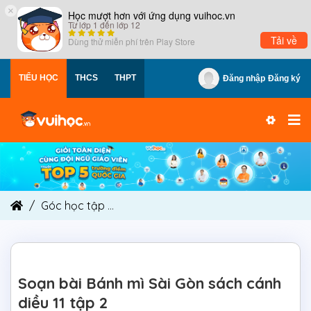
×
Học mượt hơn với ứng dụng vuihoc.vn
Từ lớp 1 đến lớp 12
Tải về
Dùng thử miễn phí trên
Play Store
TIỂU HỌC
THCS
THPT
Đăng nhập
Đăng ký
Góc học tập
Soạn bài Bánh mì Sài Gòn sách cánh
Soạn bài Bánh mì Sài Gòn sách cánh
diều 11 tập 2