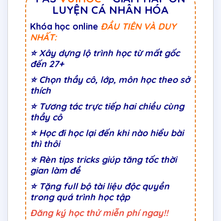
LUYỆN CÁ NHÂN HÓA
Khóa học online
ĐẦU TIÊN VÀ DUY
NHẤT:
⭐
Xây dựng lộ trình học từ mất gốc
đến 27+
⭐
Chọn thầy cô, lớp, môn học theo sở
thích
⭐
Tương tác trực tiếp hai chiều cùng
thầy cô
⭐ Học đi học lại đến khi nào hiểu bài
thì thôi
⭐ Rèn tips tricks giúp tăng tốc thời
gian làm đề
⭐ Tặng full bộ tài liệu độc quyền
trong quá trình học tập
Đăng ký học thử miễn phí ngay!!