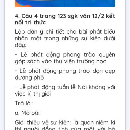
4. Câu 4 trang 123 sgk văn 12/2 kết
nối tri thức
Lập dàn ý chi tiết cho bài phát biểu
nhân một trong những sự kiện dưới
đây:
- Lễ phát động phong trào quyên
góp sách vào thư viện trường học
- Lễ phát động phong trào dọn dẹp
đường phố
- Lễ phát động tuần lễ Nói không với
việc kì thị giới
Trả lời:
a. Mở bài:
Giới thiệu về sự kiện: là quan niệm kì
thị người đồng tính của một vài bộ