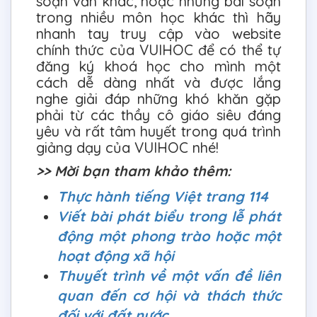
soạn văn khác, hoặc những bài soạn
trong nhiều môn học khác thì hãy
nhanh tay truy cập vào website
chính thức của VUIHOC để có thể tự
đăng ký khoá học cho mình một
cách dễ dàng nhất và được lắng
nghe giải đáp những khó khăn gặp
phải từ các thầy cô giáo siêu đáng
yêu và rất tâm huyết trong quá trình
giảng dạy của VUIHOC nhé!
>> Mời bạn tham khảo thêm:
Thực hành tiếng Việt trang 114
Viết bài phát biểu trong lễ phát
động một phong trào hoặc một
hoạt động xã hội
Thuyết trình về một vấn đề liên
quan đến cơ hội và thách thức
đối với đất nước