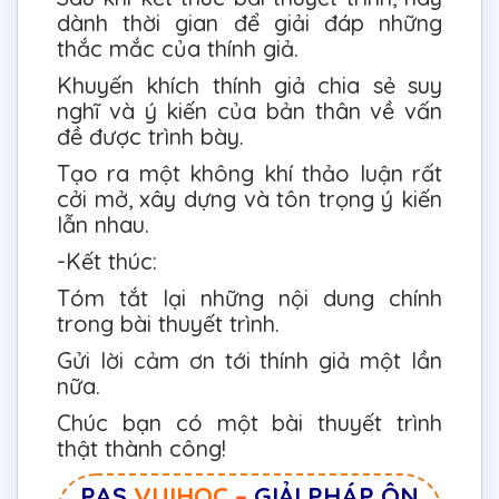
dành thời gian để giải đáp những
thắc mắc của thính giả.
Khuyến khích thính giả chia sẻ suy
nghĩ và ý kiến của bản thân về vấn
đề được trình bày.
Tạo ra một không khí thảo luận rất
cởi mở, xây dựng và tôn trọng ý kiến
lẫn nhau.
-Kết thúc:
Tóm tắt lại những nội dung chính
trong bài thuyết trình.
Gửi lời cảm ơn tới thính giả một lần
nữa.
Chúc bạn có một bài thuyết trình
thật thành công!
PAS
VUIHOC
–
GIẢI PHÁP ÔN