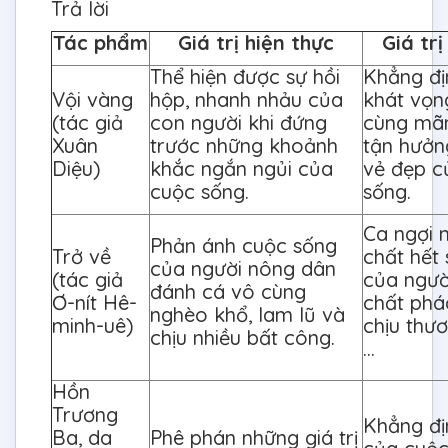
Trả lời
Tác phẩm
Giá trị hiện thực
Giá tr
Thể hiện được sự hồi
Khẳng đị
Vội vàng
hộp, nhanh nhảu của
khát vọn
(tác giả
con người khi đứng
cùng mãn
Xuân
trước những khoảnh
tận hưởn
Diệu)
khắc ngắn ngủi của
vẻ đẹp c
cuộc sống.
sống.
Ca ngợi
Phản ánh cuộc sống
Trở về
chất hết 
của người nông dân
(tác giả
của ngườ
đánh cá vô cùng
Ơ-nít Hê-
chất phác
nghèo khổ, lam lũ và
minh-uê)
chịu thươ
chịu nhiều bất công.
…
Hồn
Trương
Khẳng địn
Ba, da
Phê phán những giá trị