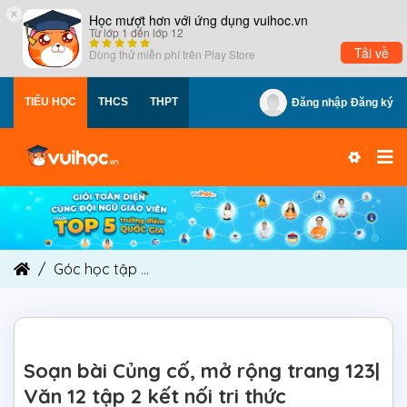
×
Học mượt hơn với ứng dụng vuihoc.vn
Từ lớp 1 đến lớp 12
Tải về
Dùng thử miễn phí trên
Play Store
TIỂU HỌC
THCS
THPT
Đăng nhập
Đăng ký
Góc học tập
Soạn bài Củng cố, mở rộng trang 123
Soạn bài Củng cố, mở rộng trang 123|
Văn 12 tập 2 kết nối tri thức