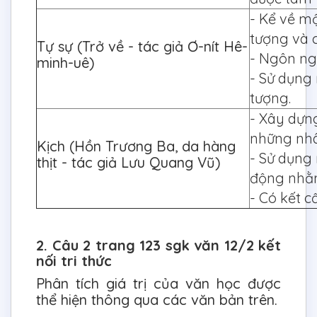
- Kể về mộ
tượng và c
Tự sự (Trở về - tác giả Ơ-nít Hê-
- Ngôn ngữ
minh-uê)
- Sử dụng 
tượng.
- Xây dựn
những nhâ
Kịch (Hồn Trương Ba, da hàng
- Sử dụng
thịt - tác giả Lưu Quang Vũ)
động nhằm
- Có kết c
2. Câu 2 trang 123 sgk văn 12/2 kết
nối tri thức
Phân tích giá trị của văn học được
thể hiện thông qua các văn bản trên.