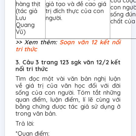
của cuộc
hàng thịt
giả tạo và đề cao giá
con ngườ
(tác giả
trị đích thực của con
sống đún
Lưu
người.
chất của
Quang
Vũ)
>> Xem thêm:
Soạn văn 12 kết nối
tri thức
3. Câu 3 trang 123 sgk văn 12/2 kết
nối tri thức
Tìm đọc một vài văn bản nghị luận
về giá trị của văn học đối với đời
sống của con người. Tóm tắt những
quan điểm, luận điểm, lí lẽ cùng với
bằng chứng được tác giả sử dụng ở
trong văn bản.
Trả lời:
*Quan điểm: