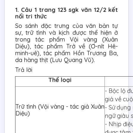
1. Câu 1 trang 123 sgk văn 12/2 kết
nối tri thức
So sánh đặc trưng của văn bản tự
sự, trữ tình và kịch được thể hiện ở
trong tác phẩm Vội vàng (Xuân
Diệu), tác phẩm Trở về (Ơ-nít Hê-
minh-uê), tác phẩm Hồn Trương Ba,
da hàng thịt (Lưu Quang Vũ).
Trả lời
Thể loại
- Bộc lộ đ
giả về cuộ
Trữ tình (Vội vàng - tác giả Xuân
- Sử dụng
Diệu)
ngữ giàu 
- Nhịp điệ
được tâm t