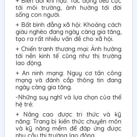
+ Biến đổi khí hậu: Tác động tiêu cực
tới môi trường, ảnh hưởng tới đời
sống con người.
+ Bất bình đẳng xã hội: Khoảng cách
giàu nghèo đang ngày càng gia tăng,
tạo ra rất nhiều vấn đề cho xã hội.
+ Chiến tranh thương mại: Ảnh hưởng
tới nền kinh tế cũng như thị trường
lao động.
+ An ninh mạng: Nguy cơ tấn công
mạng và đánh cắp thông tin đang
ngày càng gia tăng.
-Những suy nghĩ và lựa chọn của thế
hệ trẻ:
+ Nâng cao được tri thức và kỹ
năng: Trang bị kiến thức chuyên môn
và kỹ năng mềm để đáp ứng được
nhu cầu thị trường lao động.