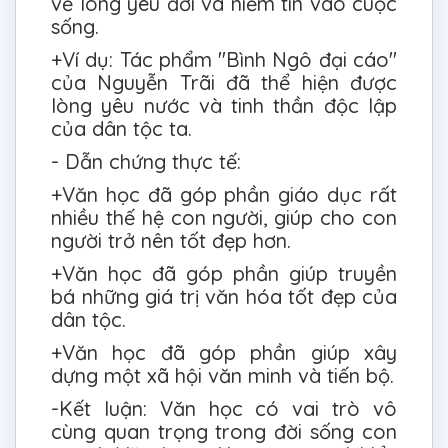
về lòng yêu đời và niềm tin vào cuộc
sống.
+Ví dụ: Tác phẩm "Bình Ngô đại cáo"
của Nguyễn Trãi đã thể hiện được
lòng yêu nước và tinh thần độc lập
của dân tộc ta.
- Dẫn chứng thực tế:
+Văn học đã góp phần giáo dục rất
nhiều thế hệ con người, giúp cho con
người trở nên tốt đẹp hơn.
+Văn học đã góp phần giúp truyền
bá những giá trị văn hóa tốt đẹp của
dân tộc.
+Văn học đã góp phần giúp xây
dựng một xã hội văn minh và tiến bộ.
-Kết luận: Văn học có vai trò vô
cùng quan trọng trong đời sống con