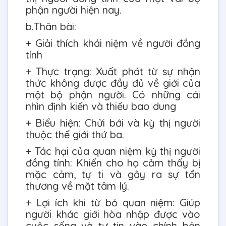
phận người hiện nay.
b.Thân bài:
+ Giải thích khái niệm về người đồng
tính
+ Thực trạng: Xuất phát từ sự nhận
thức không được đầy đủ về giới của
một bộ phận người. Có những cái
nhìn định kiến và thiếu bao dung
+ Biểu hiện: Chửi bới và kỳ thị người
thuộc thế giới thứ ba.
+ Tác hại của quan niệm kỳ thị người
đồng tính: Khiến cho họ cảm thấy bị
mặc cảm, tự ti và gây ra sự tổn
thương về mặt tâm lý.
+ Lợi ích khi từ bỏ quan niệm: Giúp
người khác giới hòa nhập được vào
cuộc sống và tự tin vào chính bản