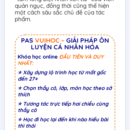
quản ngục, đồng thời cũng thể hiện
một cách sâu sắc chủ đề của tác
phẩm.
PAS
VUIHOC
–
GIẢI PHÁP ÔN
LUYỆN CÁ NHÂN HÓA
Khóa học online
ĐẦU TIÊN VÀ DUY
NHẤT:
⭐
Xây dựng lộ trình học từ mất gốc
đến 27+
⭐
Chọn thầy cô, lớp, môn học theo sở
thích
⭐
Tương tác trực tiếp hai chiều cùng
thầy cô
⭐ Học đi học lại đến khi nào hiểu bài
thì thôi