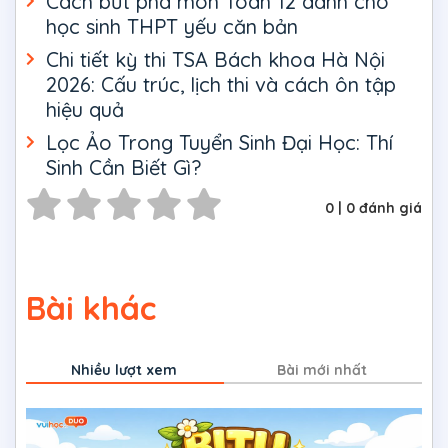
Cách bứt phá môn Toán 12 dành cho
học sinh THPT yếu căn bản
Chi tiết kỳ thi TSA Bách khoa Hà Nội
2026: Cấu trúc, lịch thi và cách ôn tập
hiệu quả
Lọc Ảo Trong Tuyển Sinh Đại Học: Thí
Sinh Cần Biết Gì?
0
|
0
đánh giá
Bài khác
Nhiều lượt xem
Bài mới nhất