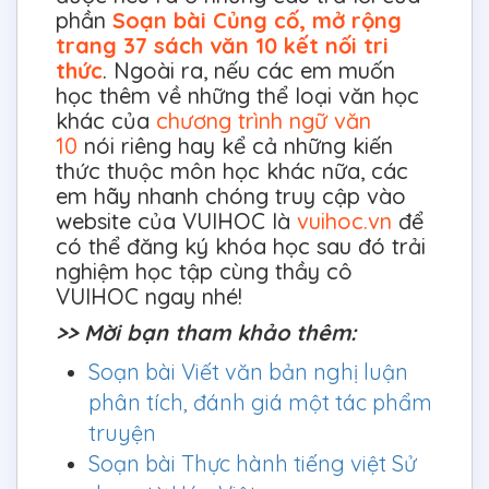
phần
Soạn bài Củng cố, mở rộng
trang 37 sách văn 10 kết nối tri
thức
. Ngoài ra, nếu các em muốn
học thêm về những thể loại văn học
khác của
chương trình ngữ văn
10
nói riêng hay kể cả những kiến
thức thuộc môn học khác nữa, các
em hãy nhanh chóng truy cập vào
website của VUIHOC là
vuihoc.vn
để
có thể đăng ký khóa học sau đó trải
nghiệm học tập cùng thầy cô
VUIHOC ngay nhé!
>> Mời bạn tham khảo thêm:
Soạn bài Viết văn bản nghị luận
phân tích, đánh giá một tác phẩm
truyện
Soạn bài Thực hành tiếng việt Sử