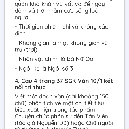
quản khó khăn và vất vả để ngày
đêm vá trời nhằm cứu sống loài
người.
- Thời gian phiếm chỉ và không xác
định.
- Không gian là một không gian vũ
trụ (trời)
- Nhân vật chính là bà Nữ Oa
- Ngôi kể là Ngôi số 3
4. Câu 4 trang 37 SGK Văn 10/1 kết
nối tri thức
Viết một đoạn văn (dài khoảng 150
chữ) phân tích về một chi tiết tiêu
biểu xuất hiện trong tác phẩm
Chuyện chức phán sự đền Tản Viên
(tác giả Nguyễn Dữ) hoặc Chữ người