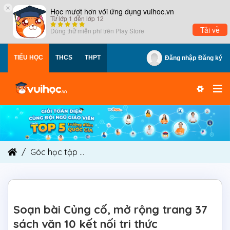
×
Học mượt hơn với ứng dụng vuihoc.vn
Từ lớp 1 đến lớp 12
Tải về
Dùng thử miễn phí trên
Play Store
TIỂU HỌC
THCS
THPT
Đăng nhập
Đăng ký
Góc học tập
Soạn bài Củng cố, mở rộng trang 37 
Soạn bài Củng cố, mở rộng trang 37
sách văn 10 kết nối tri thức