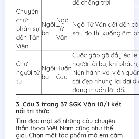
để chống trời
Chuyện
chức
Ngô
Ngôi
Ngô Tử Văn đốt đền có 
phán sự
Tử
ba
sau đó thì xuống âm ph
đền Tản
Văn
Viên
Cuộc gặp gỡ đầy éo le
Chữ
người tài ba, khí phách
Ngôi
Huấn
người tử
hiện hành với viên quả
ba
Cao
tù
cái đẹp nhưng lại đại d
đang muốn lật đổ.
3. Câu 3 trang 37 SGK Văn 10/1 kết
nối tri thức
Tìm đọc một số những câu chuyện
thần thoại Việt Nam cũng như thế
giới. Chọn một tác phẩm mà em cảm