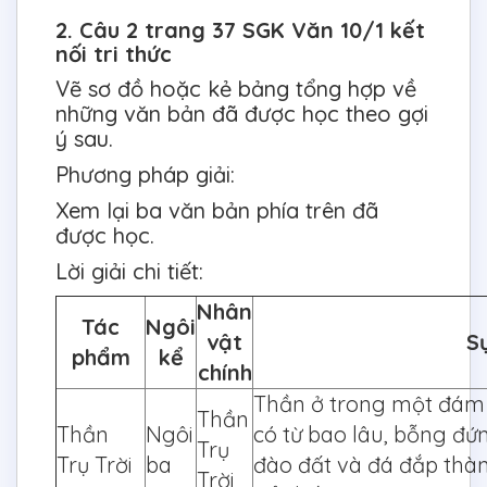
2. Câu 2 trang 37 SGK Văn 10/1 kết
nối tri thức
Vẽ sơ đồ hoặc kẻ bảng tổng hợp về
những văn bản đã được học theo gợi
ý sau.
Phương pháp giải:
Xem lại ba văn bản phía trên đã
được học.
Lời giải chi tiết:
Nhân
Tác
Ngôi
vật
Sự
phẩm
kể
chính
Thần ở trong một đám 
Thần
Thần
Ngôi
có từ bao lâu, bỗng đứn
Trụ
Trụ Trời
ba
đào đất và đá đắp thàn
Trời