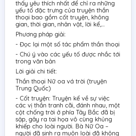
thấy yêu thích nhất để chỉ ra những
yếu tố đặc trưng của truyện thần
thoại bao gồm cốt truyện, không
gian, thời gian, nhân vật, lời kể,…
Phương pháp giải:
- Đọc lại một số tác phẩm thần thoại
- Chú ý vào các yếu tố được nhắc tới
trong văn bản
Lời giải chi tiết:
Thần thoại Nữ oa vá trời (truyện
Trung Quốc)
- Cốt truyện: Truyện kể về sự việc
các vị thần tranh cãi, đánh nhau, một
cột chống trời ở phía Tây Bắc đã bị
sập, gây ra tai họa vô cùng khủng
khiếp cho loài người. Bà Nữ Oa –
người đã sinh ra muôn loài đã không