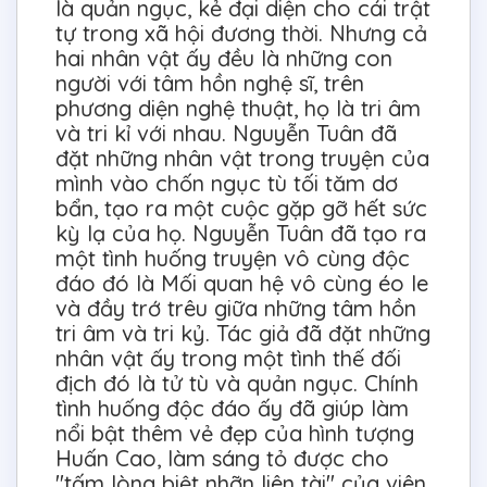
là quản ngục, kẻ đại diện cho cái trật
tự trong xã hội đương thời. Nhưng cả
hai nhân vật ấy đều là những con
người với tâm hồn nghệ sĩ, trên
phương diện nghệ thuật, họ là tri âm
và tri kỉ với nhau. Nguyễn Tuân đã
đặt những nhân vật trong truyện của
mình vào chốn ngục tù tối tăm dơ
bẩn, tạo ra một cuộc gặp gỡ hết sức
kỳ lạ của họ. Nguyễn Tuân đã tạo ra
một tình huống truyện vô cùng độc
đáo đó là Mối quan hệ vô cùng éo le
và đầy trớ trêu giữa những tâm hồn
tri âm và tri kỷ. Tác giả đã đặt những
nhân vật ấy trong một tình thế đối
địch đó là tử tù và quản ngục. Chính
tình huống độc đáo ấy đã giúp làm
nổi bật thêm vẻ đẹp của hình tượng
Huấn Cao, làm sáng tỏ được cho
"tấm lòng biệt nhỡn liên tài" của viên