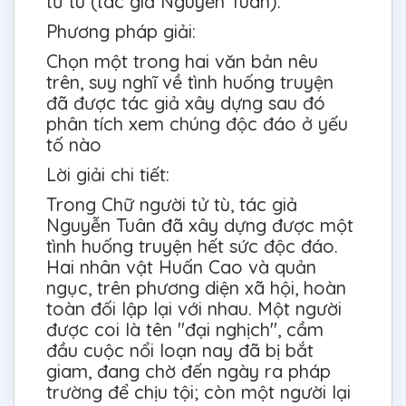
tử tù (tác giả Nguyễn Tuân).
Phương pháp giải:
Chọn một trong hai văn bản nêu
trên, suy nghĩ về tình huống truyện
đã được tác giả xây dựng sau đó
phân tích xem chúng độc đáo ở yếu
tố nào
Lời giải chi tiết:
Trong Chữ người tử tù, tác giả
Nguyễn Tuân đã xây dựng được một
tình huống truyện hết sức độc đáo.
Hai nhân vật Huấn Cao và quản
ngục, trên phương diện xã hội, hoàn
toàn đối lập lại với nhau. Một người
được coi là tên "đại nghịch", cầm
đầu cuộc nổi loạn nay đã bị bắt
giam, đang chờ đến ngày ra pháp
trường để chịu tội; còn một người lại