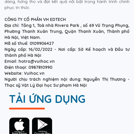
dàng, hứng thú và đạt kết quả nổi bật trong hành trình chinh
phục tri thức.
CÔNG TY CỔ PHẦN VH EDTECH
Địa chỉ: Tầng 1, Toà nhà Rivera Park , số 69 Vũ Trọng Phụng,
Phường Thanh Xuân Trung, Quận Thanh Xuân, Thành phố
Hà Nội, Việt Nam.
Mã số thuế: 0109906427
Ngày cấp: 16/02/2022 - Nơi cấp: Sở Kế hoạch và Đầu tư
thành phố Hà Nội
Email: hotro@vuihoc.vn
Điện thoại: 0987810990
Website: Vuihoc.vn
Người chịu trách nghiệm nội dung: Nguyễn Thị Thương -
Thạc sỹ Vật Lý Đại học Sư phạm Hà Nội
TẢI ỨNG DỤNG