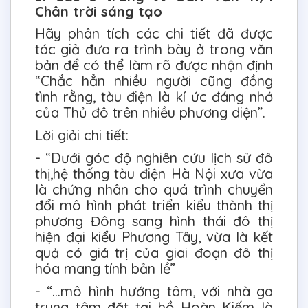
Chân trời sáng tạo
Hãy phân tích các chi tiết đã được
tác giả đưa ra trình bày ở trong văn
bản để có thể làm rõ được nhận định
“Chắc hẳn nhiều người cũng đồng
tình rằng, tàu điện là kí ức đáng nhớ
của Thủ đô trên nhiều phương diện”.
Lời giải chi tiết:
- “Dưới góc độ nghiên cứu lịch sử đô
thị,hệ thống tàu điện Hà Nội xưa vừa
là chứng nhân cho quá trình chuyển
đổi mô hình phát triển kiểu thành thị
phương Đông sang hình thái đô thị
hiện đại kiểu Phương Tây, vừa là kết
quả có giá trị của giai đoạn đô thị
hóa mang tính bản lề”
- “...mô hình hướng tâm, với nhà ga
trung tâm đặt tại hồ Hoàn Kiếm là