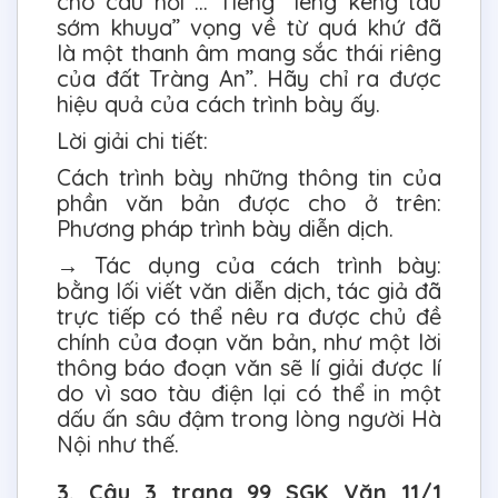
cho câu hỏi ... Tiếng “leng keng tàu
sớm khuya” vọng về từ quá khứ đã
là một thanh âm mang sắc thái riêng
của đất Tràng An”. Hãy chỉ ra được
hiệu quả của cách trình bày ấy.
Lời giải chi tiết:
Cách trình bày những thông tin của
phần văn bản được cho ở trên:
Phương pháp trình bày diễn dịch.
→ Tác dụng của cách trình bày:
bằng lối viết văn diễn dịch, tác giả đã
trực tiếp có thể nêu ra được chủ đề
chính của đoạn văn bản, như một lời
thông báo đoạn văn sẽ lí giải được lí
do vì sao tàu điện lại có thể in một
dấu ấn sâu đậm trong lòng người Hà
Nội như thế.
3. Câu 3 trang 99 SGK Văn 11/1