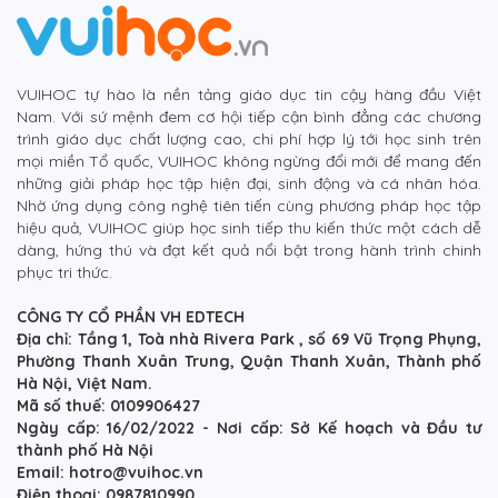
VUIHOC tự hào là nền tảng giáo dục tin cậy hàng đầu Việt
Nam. Với sứ mệnh đem cơ hội tiếp cận bình đẳng các chương
trình giáo dục chất lượng cao, chi phí hợp lý tới học sinh trên
mọi miền Tổ quốc, VUIHOC không ngừng đổi mới để mang đến
những giải pháp học tập hiện đại, sinh động và cá nhân hóa.
Nhờ ứng dụng công nghệ tiên tiến cùng phương pháp học tập
hiệu quả, VUIHOC giúp học sinh tiếp thu kiến thức một cách dễ
dàng, hứng thú và đạt kết quả nổi bật trong hành trình chinh
phục tri thức.
CÔNG TY CỔ PHẦN VH EDTECH
Địa chỉ: Tầng 1, Toà nhà Rivera Park , số 69 Vũ Trọng Phụng,
Phường Thanh Xuân Trung, Quận Thanh Xuân, Thành phố
Hà Nội, Việt Nam.
Mã số thuế: 0109906427
Ngày cấp: 16/02/2022 - Nơi cấp: Sở Kế hoạch và Đầu tư
thành phố Hà Nội
Email: hotro@vuihoc.vn
Điện thoại: 0987810990