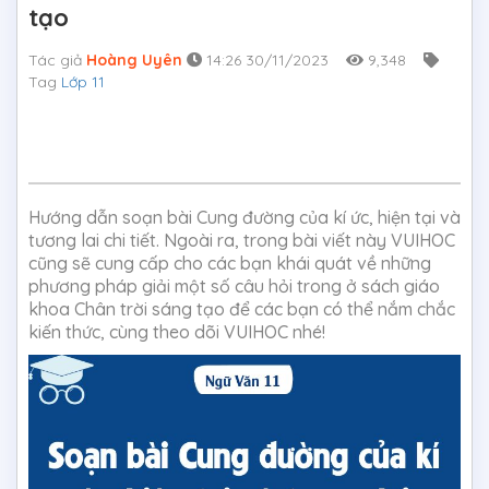
tạo
Tác giả
Hoàng Uyên
14:26 30/11/2023
9,348
Tag
Lớp 11
Hướng dẫn soạn bài Cung đường của kí ức, hiện tại và
tương lai chi tiết. Ngoài ra, trong bài viết này VUIHOC
cũng sẽ cung cấp cho các bạn khái quát về những
phương pháp giải một số câu hỏi trong ở sách giáo
khoa Chân trời sáng tạo để các bạn có thể nắm chắc
kiến thức, cùng theo dõi VUIHOC nhé!