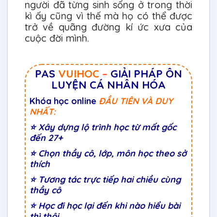
người đã từng sinh sống ở trong thời
kì ấy cũng vì thế mà họ có thể được
trở về quãng đường kí ức xưa của
cuộc đời mình.
PAS
VUIHOC
–
GIẢI PHÁP ÔN
LUYỆN CÁ NHÂN HÓA
Khóa học online
ĐẦU TIÊN VÀ DUY
NHẤT:
⭐
Xây dựng lộ trình học từ mất gốc
đến 27+
⭐
Chọn thầy cô, lớp, môn học theo sở
thích
⭐
Tương tác trực tiếp hai chiều cùng
thầy cô
⭐ Học đi học lại đến khi nào hiểu bài
thì thôi