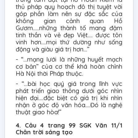
thủ pháp quy hoạch đô thị tuyệt vời
góp phần làm nên sự đặc sắc của
không gian cảnh quan Hồ
Gươm…..những thành tố mang đậm
tinh thần và vẻ đẹp Việt…. được tôn
vinh hơn….mọi thứ dường như sống
động và giàu giá trị hơn…”
- “...mạng lưới là những huyết mạch
cơ bản” của cơ thể khá hoàn chỉnh
Hà Nội thời Pháp thuộc.
- “...bài học quý giá trong lĩnh vực
phát triển giao thông dưới góc nhìn
hiện đại….đặc biệt có giá trị khi nhìn
nhận ở góc độ văn hóa….Đó là nghệ
thuật giao hòa!”
4. Câu 4 trang 99 SGK Văn 11/1
Chân trời sáng tạo