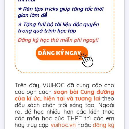
⭐ Rèn tips tricks giúp tăng tốc thời
gian làm đề
⭐ Tặng full bộ tài liệu độc quyền
trong quá trình học tập
Đăng ký học thử miễn phí ngay!!
Trên đây, VUIHOC đã cung cấp cho
các bạn cách
soạn bài Cung đường
của kí ức, hiện tại và tương lai
theo
đầu sách chân trời sáng tạo. Ngoài
ra, để học nhiều hơn các kiến thức
các môn học của THPT thì các em
hãy truy cập
vuihoc.vn
hoặc
đăng ký