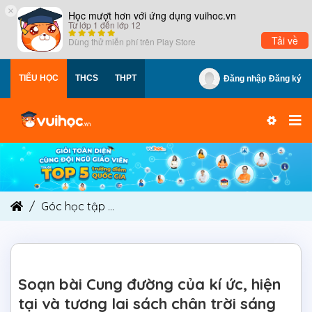
×
Học mượt hơn với ứng dụng vuihoc.vn
Từ lớp 1 đến lớp 12
Tải về
Dùng thử miễn phí trên
Play Store
TIỂU HỌC
THCS
THPT
Đăng nhập
Đăng ký
Góc học tập
Soạn bài Cung đường của kí ức, hiện
Soạn bài Cung đường của kí ức, hiện
tại và tương lai sách chân trời sáng