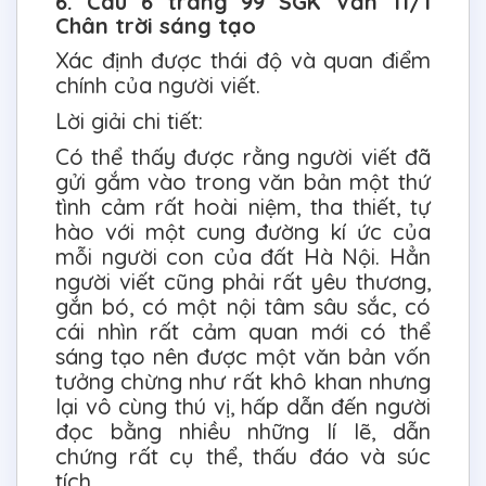
6. Câu 6 trang 99 SGK Văn 11/1
Chân trời sáng tạo
Xác định được thái độ và quan điểm
chính của người viết.
Lời giải chi tiết:
Có thể thấy được rằng người viết đã
gửi gắm vào trong văn bản một thứ
tình cảm rất hoài niệm, tha thiết, tự
hào với một cung đường kí ức của
mỗi người con của đất Hà Nội. Hẳn
người viết cũng phải rất yêu thương,
gắn bó, có một nội tâm sâu sắc, có
cái nhìn rất cảm quan mới có thể
sáng tạo nên được một văn bản vốn
tưởng chừng như rất khô khan nhưng
lại vô cùng thú vị, hấp dẫn đến người
đọc bằng nhiều những lí lẽ, dẫn
chứng rất cụ thể, thấu đáo và súc
tích.