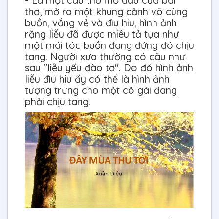
- Là một câu thơ mở đầu của bài
thơ, mở ra một khung cảnh vô cùng
buồn, vắng vẻ và đìu hiu, hình ảnh
rặng liễu đã được miêu tả tựa như
một mái tóc buồn đang đứng đó chịu
tang. Người xưa thường có câu như
sau "liễu yếu đào tơ". Do đó hình ảnh
liễu đìu hiu ấy có thể là hình ảnh
tượng trưng cho một cô gái đang
phải chịu tang.