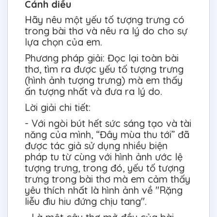
Cánh diều
Hãy nêu một yếu tố tượng trưng có
trong bài thơ và nêu ra lý do cho sự
lựa chọn của em.
Phương pháp giải: Đọc lại toàn bài
thơ, tìm ra được yếu tố tượng trưng
(hình ảnh tượng trưng) mà em thấy
ấn tượng nhất và đưa ra lý do.
Lời giải chi tiết:
- Với ngòi bút hết sức sáng tạo và tài
năng của mình, “Đây mùa thu tới” đã
được tác giả sử dụng nhiều biện
pháp tu từ cùng với hình ảnh ước lệ
tượng trưng, trong đó, yếu tố tượng
trưng trong bài thơ mà em cảm thấy
yêu thích nhất là hình ảnh về "Rặng
liễu đìu hiu đứng chịu tang".