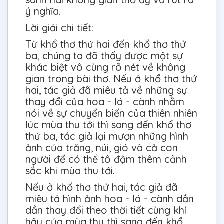
ý nghĩa.
Lời giải chi tiết:
Từ khổ thơ thứ hai đến khổ thơ thứ
ba, chúng ta đã thấy được một sự
khác biệt vô cùng rõ nét về không
gian trong bài thơ. Nếu ở khổ thơ thứ
hai, tác giả đã miêu tả về những sự
thay đổi của hoa - lá - cành nhằm
nói về sự chuyển biến của thiên nhiên
lúc mùa thu tới thì sang đến khổ thơ
thứ ba, tác giả lại mượn những hình
ảnh của trăng, núi, gió và cả con
người để có thể tô đậm thêm cảnh
sắc khi mùa thu tới.
Nếu ở khổ thơ thứ hai, tác giả đã
miêu tả hình ảnh hoa - lá - cành dần
dần thay đổi theo thời tiết cùng khí
hậu của mùa thu thì sang đến khổ