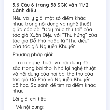
3.6 Câu 6 trang 38 SGK văn 11/2
Cánh diều
Nêu và lý giải một số điểm khác
nhau trong nội dung và nghệ thuật
giữa các bài “Đây mùa thu tới” của
tác giả Xuân Diệu với “Thu hứng” của
tác giả Đỗ Phủ hoặc là “Thu điếu”
của tác giả Nguyễn Khuyến.
Phương pháp giải:
Tìm ra nghệ thuật và nội dung đặc
sắc trong bài thơ. Nhớ lại nghệ thuật
và nội dung của hai bài thơ thu của
tác giả Đỗ Phủ và Nguyễn Khuyến
đã học. So sánh để tìm ra điểm khác
nhau.
Lời giải chi tiết:
- Về nội dung: