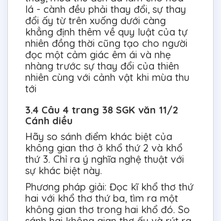
lá - cành đều phải thay đổi, sự thay
đổi ấy từ trên xuống dưới càng
khẳng định thêm về quy luật của tự
nhiên đồng thời cũng tạo cho người
đọc một cảm giác êm ái và nhẹ
nhàng trước sự thay đổi của thiên
nhiên cùng với cảnh vật khi mùa thu
tới
3.4 Câu 4 trang 38 SGK văn 11/2
Cánh diều
Hãy so sánh điểm khác biệt của
không gian thơ ở khổ thứ 2 và khổ
thứ 3. Chỉ ra ý nghĩa nghệ thuật với
sự khác biệt này.
Phương pháp giải: Đọc kĩ khổ thơ thứ
hai với khổ thơ thứ ba, tìm ra một
không gian thơ trong hai khổ đó. So
sánh hai không gian thơ ấy và rút ra