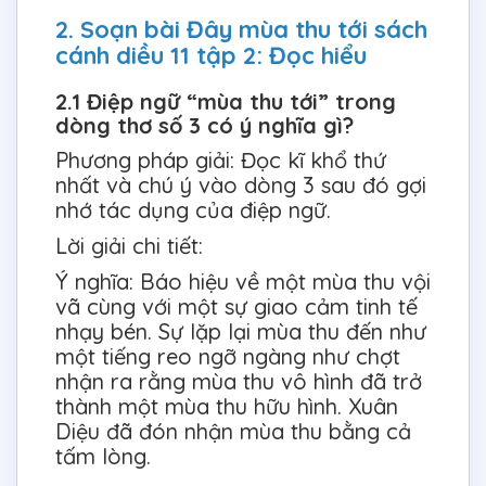
2. Soạn bài Đây mùa thu tới sách
cánh diều 11 tập 2: Đọc hiểu
2.1 Điệp ngữ “mùa thu tới” trong
dòng thơ số 3 có ý nghĩa gì?
Phương pháp giải: Đọc kĩ khổ thứ
nhất và chú ý vào dòng 3 sau đó gợi
nhớ tác dụng của điệp ngữ.
Lời giải chi tiết:
Ý nghĩa: Báo hiệu về một mùa thu vội
vã cùng với một sự giao cảm tinh tế
nhạy bén. Sự lặp lại mùa thu đến như
một tiếng reo ngỡ ngàng như chợt
nhận ra rằng mùa thu vô hình đã trở
thành một mùa thu hữu hình. Xuân
Diệu đã đón nhận mùa thu bằng cả
tấm lòng.