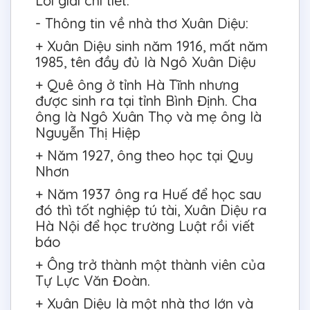
Lời giải chi tiết:
- Thông tin về nhà thơ Xuân Diệu:
+ Xuân Diệu sinh năm 1916, mất năm
1985, tên đầy đủ là Ngô Xuân Diệu
+ Quê ông ở tỉnh Hà Tĩnh nhưng
được sinh ra tại tỉnh Bình Định. Cha
ông là Ngô Xuân Thọ và mẹ ông là
Nguyễn Thị Hiệp
+ Năm 1927, ông theo học tại Quy
Nhơn
+ Năm 1937 ông ra Huế để học sau
đó thì tốt nghiệp tú tài, Xuân Diệu ra
Hà Nội để học trường Luật rồi viết
báo
+ Ông trở thành một thành viên của
Tự Lực Văn Đoàn.
+ Xuân Diệu là một nhà thơ lớn và