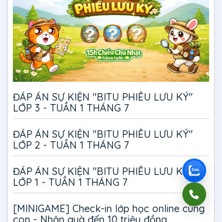
ĐÁP ÁN SỰ KIỆN "BITU PHIÊU LƯU KÝ"
LỚP 3 - TUẦN 1 THÁNG 7
ĐÁP ÁN SỰ KIỆN "BITU PHIÊU LƯU KÝ"
LỚP 2 - TUẦN 1 THÁNG 7
ĐÁP ÁN SỰ KIỆN "BITU PHIÊU LƯU KÝ"
LỚP 1 - TUẦN 1 THÁNG 7
[MINIGAME] Check-in lớp học online cùng
con - Nhận quà đến 10 triệu đồng