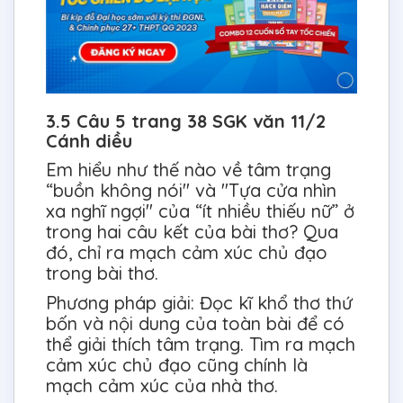
3.5 Câu 5 trang 38 SGK văn 11/2
Cánh diều
Em hiểu như thế nào về tâm trạng
“buồn không nói" và "Tựa cửa nhìn
xa nghĩ ngợi" của “ít nhiều thiếu nữ” ở
trong hai câu kết của bài thơ? Qua
đó, chỉ ra mạch cảm xúc chủ đạo
trong bài thơ.
Phương pháp giải: Đọc kĩ khổ thơ thứ
bốn và nội dung của toàn bài để có
thể giải thích tâm trạng. Tìm ra mạch
cảm xúc chủ đạo cũng chính là
mạch cảm xúc của nhà thơ.