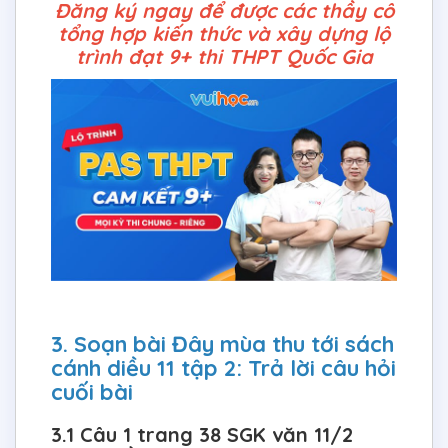
Đăng ký ngay để được các thầy cô
tổng hợp kiến thức và xây dựng lộ
trình đạt 9+ thi THPT Quốc Gia
3. Soạn bài Đây mùa thu tới sách
cánh diều 11 tập 2: Trả lời câu hỏi
cuối bài
3.1 Câu 1 trang 38 SGK văn 11/2