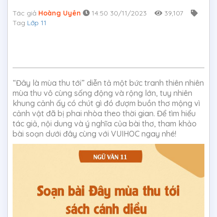
Tác giả
Hoàng Uyên
14:50 30/11/2023
39,107
Tag
Lớp 11
“Đây là mùa thu tới” diễn tả một bức tranh thiên nhiên
mùa thu vô cùng sống động và rộng lớn, tuy nhiên
khung cảnh ấy có chút gì đó đượm buồn thơ mộng vì
cảnh vật đã bị phai nhòa theo thời gian. Để tìm hiểu
tác giả, nội dung và ý nghĩa của bài thơ, tham khảo
bài soạn dưới đây cùng với VUIHOC ngay nhé!