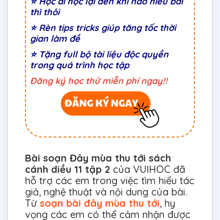
⭐ Học đi học lại đến khi nào hiểu bài
thì thôi
⭐ Rèn tips tricks giúp tăng tốc thời
gian làm đề
⭐ Tặng full bộ tài liệu độc quyền
trong quá trình học tập
Đăng ký học thử miễn phí ngay!!
Bài soạn Đây mùa thu tới sách
cánh diều 11 tập 2
của VUIHOC đã
hỗ trợ các em trong việc tìm hiểu tác
giả, nghệ thuật và nội dung của bài.
Từ
soạn bài đây mùa thu tới
, hy
vọng các em có thể cảm nhận được