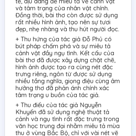
tế, dịu dàng để miêu tả về cảnh vật
và tâm trạng của nhân vật chính.
Đồng thời, bài thơ còn được sử dụng
rất nhiều hình ảnh, tạo nên sự tươi
đẹp, nhẹ nhàng và thu hút người đọc.
+ Thu hứng của tác giả Đỗ Phủ có
bút pháp chấm phá và sự miêu tả
cảnh vật đầy ngụ tình. Kết cấu của
bài thơ đã được xây dựng chặt chẽ,
hình ảnh được tạo ra cùng nét đặc
trưng riêng, ngôn từ được sử dụng
nhiều tầng nghĩa, giọng điệu cùng âm
hưởng thơ đã phản ánh chính xác
tâm trạng u buồn của tác giả.
+ Thu điếu của tác giả Nguyễn
Khuyến đã sử dụng nghệ thuật tả
cảnh và ngụ tình rất đặc trưng trong
văn học trung đại nhằm miêu tả mùa
thu ở vùng Bắc Bộ, chỉ với vài nét vẽ