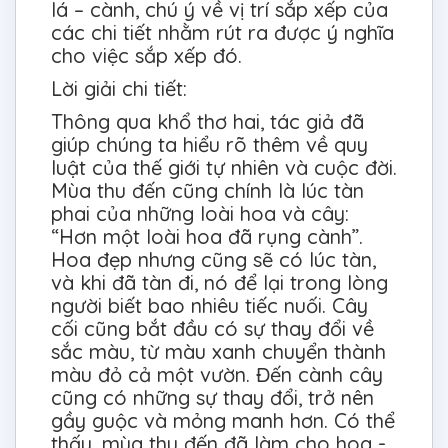
lá – cành, chú ý về vị trí sắp xếp của
các chi tiết nhằm rút ra được ý nghĩa
cho việc sắp xếp đó.
Lời giải chi tiết:
Thông qua khổ thơ hai, tác giả đã
giúp chúng ta hiểu rõ thêm về quy
luật của thế giới tự nhiên và cuộc đời.
Mùa thu đến cũng chính là lúc tàn
phai của những loài hoa và cây:
“Hơn một loài hoa đã rụng cành”.
Hoa đẹp nhưng cũng sẽ có lúc tàn,
và khi đã tàn đi, nó để lại trong lòng
người biết bao nhiêu tiếc nuối. Cây
cối cũng bắt đầu có sự thay đổi về
sắc màu, từ màu xanh chuyển thành
màu đỏ cả một vườn. Đến cành cây
cũng có những sự thay đổi, trở nên
gầy guộc và mỏng manh hơn. Có thể
thấy, mùa thu đến đã làm cho hoa -