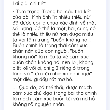
Lời giải chi tiết:
- Tâm trạng: Trong hai câu thơ kết
của bài, hình ảnh “ít nhiều thiếu nữ”
đã được coi là chưa xác định về mặt
số lượng. Có thể là một, hai, cũng có
thể là nhiều thiếu nữ hơn được miêu
tả với tâm trạng "buồn không nói".
Buồn chính là trạng thái cảm xúc
chán nản của con người, "buồn
không nói" là miêu tả về cảm xúc
buồn chán không nói nên lời, không
biết kể với ai, chỉ giữ riêng ở trong
lòng và "tựa cửa nhìn xa nghĩ ngợi"
một điều gì đấy rất mơ hồ.
→ Qua đó, có thể thấy được mạch
cảm xúc chủ đạo trong bài thơ chính
là mạch cảm xúc buồn tủi và mơ hồ
không rõ nguyên nhân.