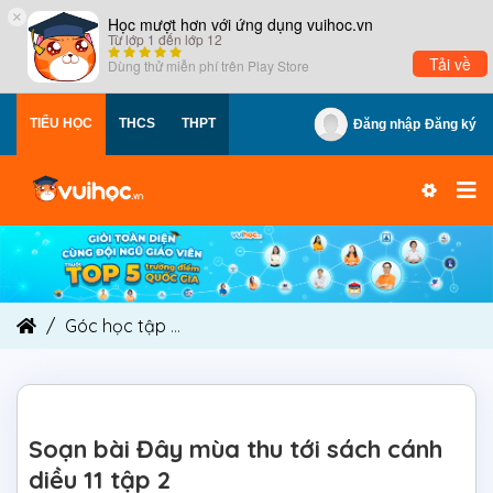
×
Học mượt hơn với ứng dụng vuihoc.vn
Từ lớp 1 đến lớp 12
Tải về
Dùng thử miễn phí trên
Play Store
TIỂU HỌC
THCS
THPT
Đăng nhập
Đăng ký
Góc học tập
Soạn bài Đây mùa thu tới sách cánh 
Soạn bài Đây mùa thu tới sách cánh
diều 11 tập 2