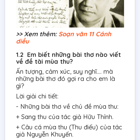
>> Xem thêm:
Soạn văn 11 Cánh
diều
1.2 Em biết những bài thơ nào viết
về đề tài mùa thu?
Ấn tượng, cảm xúc, suy nghĩ.... mà
những bài thơ đó gợi ra cho em là
gì?
Lời giải chi tiết:
- Những bài thơ về chủ đề mùa thu:
+ Sang thu của tác giả Hữu Thỉnh.
+ Câu cá mùa thu (Thu điếu) của tác
giả Nguyễn Khuyến.