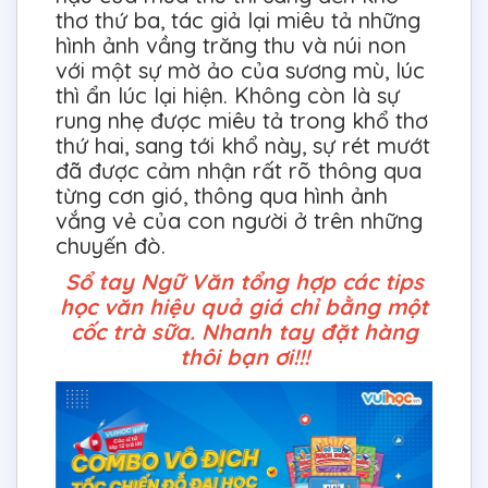
thơ thứ ba, tác giả lại miêu tả những
hình ảnh vầng trăng thu và núi non
với một sự mờ ảo của sương mù, lúc
thì ẩn lúc lại hiện. Không còn là sự
rung nhẹ được miêu tả trong khổ thơ
thứ hai, sang tới khổ này, sự rét mướt
đã được cảm nhận rất rõ thông qua
từng cơn gió, thông qua hình ảnh
vắng vẻ của con người ở trên những
chuyến đò.
Sổ tay Ngữ Văn tổng hợp các tips
học văn hiệu quả giá chỉ bằng một
cốc trà sữa. Nhanh tay đặt hàng
thôi bạn ơi!!!