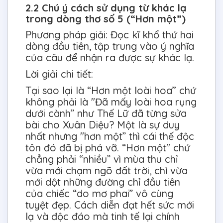
2.2 Chú ý cách sử dụng từ khác lạ
trong dòng thơ số 5 (“Hơn một”)
Phương pháp giải: Đọc kĩ khổ thứ hai
dòng đầu tiên, tập trung vào ý nghĩa
của câu để nhận ra được sự khác lạ.
Lời giải chi tiết:
Tại sao lại là “Hơn một loài hoa’’ chứ
không phải là "Đã mấy loài hoa rụng
dưới cành” như Thế Lữ đã từng sửa
bài cho Xuân Diệu? Một là sự duy
nhất nhưng "hơn một” thì cái thế độc
tôn đó đã bị phá vỡ. “Hơn một" chứ
chẳng phải “nhiều” vì mùa thu chỉ
vừa mới chạm ngõ đất trời, chỉ vừa
mới dột những đường chỉ đầu tiên
của chiếc “do mơ phai” vô cùng
tuyệt đẹp. Cách diễn đạt hết sức mới
lạ và độc đáo mà tinh tế lại chính