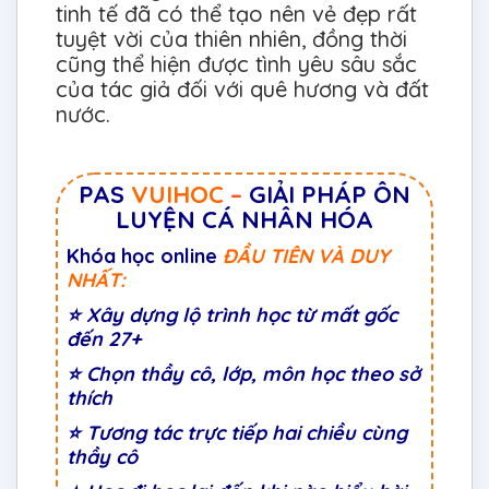
tinh tế đã có thể tạo nên vẻ đẹp rất
tuyệt vời của thiên nhiên, đồng thời
cũng thể hiện được tình yêu sâu sắc
của tác giả đối với quê hương và đất
nước.
PAS
VUIHOC
–
GIẢI PHÁP ÔN
LUYỆN CÁ NHÂN HÓA
Khóa học online
ĐẦU TIÊN VÀ DUY
NHẤT:
⭐
Xây dựng lộ trình học từ mất gốc
đến 27+
⭐
Chọn thầy cô, lớp, môn học theo sở
thích
⭐
Tương tác trực tiếp hai chiều cùng
thầy cô