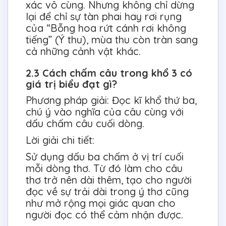
xác vô cùng. Nhưng không chỉ dừng
lại để chỉ sự tàn phai hay rơi rụng
của “Bỗng hoa rứt cánh rơi không
tiếng” (Ý thu), mùa thu còn tràn sang
cả những cảnh vật khác.
2.3 Cách chấm câu trong khổ 3 có
giá trị biểu đạt gì?
Phương pháp giải: Đọc kĩ khổ thứ ba,
chú ý vào nghĩa của câu cùng với
dấu chấm câu cuối dòng.
Lời giải chi tiết:
Sử dụng dấu ba chấm ở vị trí cuối
mỗi dòng thơ. Từ đó làm cho câu
thơ trở nên dài thêm, tạo cho người
đọc về sự trải dài trong ý thơ cũng
như mở rộng mọi giác quan cho
người đọc có thể cảm nhận được.