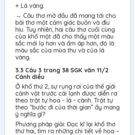
+ Lá vàng.
→ Câu thơ mở đầu đã mang tới cho
bài thơ một cảm giác buồn và đìu
hiu. Tuy nhiên, hai câu thơ cuối cùng
của khổ một đã cho thấy một màu
sắc mới lạ hơn và ấm áp hơn, đó là
màu sắc của mùa thu và của lá
vàng.
3.3 Câu 3 trang 38 SGK văn 11/2
Cánh diều
Ở khổ thứ 2, sự rụng rơi của thế giới
cảnh vật trước cái lạnh được diễn ra
theo trật tự hoa - lá - cành. Trật tự
theo “bước đi của thời gian” ấy mang
ý nghĩa gì?
Phương pháp giải: Đọc kĩ lại khổ thơ
thứ hai, tìm ra những chi tiết về hoa –