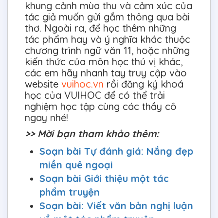
khung cảnh mùa thu và cảm xúc của
tác giả muốn gửi gắm thông qua bài
thơ. Ngoài ra, để học thêm những
tác phẩm hay và ý nghĩa khác thuộc
chương trình ngữ văn 11, hoặc những
kiến thức của môn học thú vị khác,
các em hãy nhanh tay truy cập vào
website
vuihoc.vn
rồi đăng ký khoá
học của VUIHOC để có thể trải
nghiệm học tập cùng các thầy cô
ngay nhé!
>> Mời bạn tham khảo thêm:
Soạn bài Tự đánh giá: Nắng đẹp
miền quê ngoại
Soạn bài Giới thiệu một tác
phẩm truyện
Soạn bài: Viết văn bản nghị luận