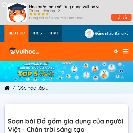
×
Học mượt hơn với ứng dụng vuihoc.vn
Từ lớp 1 đến lớp 12
Tải về
Dùng thử miễn phí trên
Play Store
TIỂU HỌC
THCS
THPT
Đăng nhập
Đăng ký
Góc học tập
Soạn bài Đồ gốm gia dụng của người
Soạn bài Đồ gốm gia dụng của người
Việt - Chân trời sáng tạo