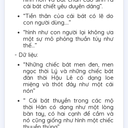
cái bát chiết yêu duyên dáng”.
“Tiền thân của cái bát có lẽ do
con người dùng….”
“hình như con người lại không ưa
một sự mô phỏng thuần túy như
thế…”
- Dữ liệu:
“Những chiếc bát men đen, men
ngọc thời Lý và những chiếc bát
đàn thời Hậu Lê có dạng loe
miệng và thót đáy như một cái
nón”
“ Cái bát thuyền trong các mộ
thời Hán có dạng như một lòng
bàn tay, có hai cạnh để cầm và
nó cũng giống như hình một chiếc
thuyền thúng”