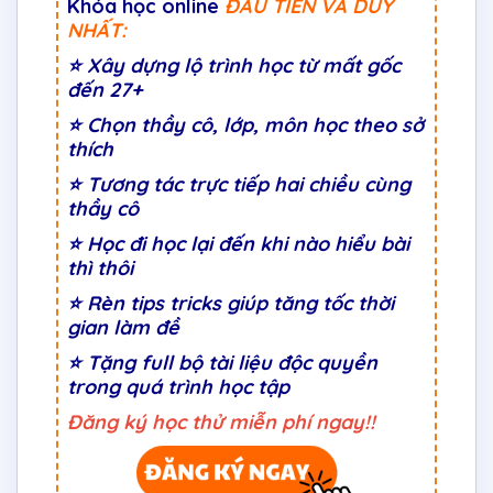
Khóa học online
ĐẦU TIÊN VÀ DUY
NHẤT:
⭐
Xây dựng lộ trình học từ mất gốc
đến 27+
⭐
Chọn thầy cô, lớp, môn học theo sở
thích
⭐
Tương tác trực tiếp hai chiều cùng
thầy cô
⭐ Học đi học lại đến khi nào hiểu bài
thì thôi
⭐ Rèn tips tricks giúp tăng tốc thời
gian làm đề
⭐ Tặng full bộ tài liệu độc quyền
trong quá trình học tập
Đăng ký học thử miễn phí ngay!!