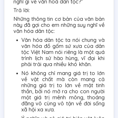
nghĩ gì về văn hoá dân tộc?”
Trả lời:
Những thông tin cơ bản của văn bản
này đã gợi cho em những suy nghĩ về
văn hóa dân tộc:
Văn hóa dân tộc ta nói chung và
văn hóa đồ gốm sứ xưa của dân
tộc Việt Nam nói riêng là một quá
trình lịch sử hào hùng, vĩ đại khi
phải trải qua nhiều khó khăn.
Nó không chỉ mang giá trị to lớn
về vật chất mà còn mang cả
những giá trị to lớn về mặt tinh
thần, bởi nó mở ra cho con người
một giá trị mênh mông, thoáng
đãng vô cùng vô tận về đời sống
xã hội xa xưa.