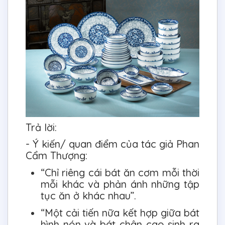
Trả lời:
- Ý kiến/ quan điểm của tác giả Phan
Cẩm Thượng:
“Chỉ riêng cái bát ăn cơm mỗi thời
mỗi khác và phản ánh những tập
tục ăn ở khác nhau”.
“Một cải tiến nữa kết hợp giữa bát
hình nón và bát chân cao sinh ra