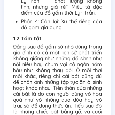
Lý-Trần” … “chất lượng không
tình, nhưng giá rẻ”: Miêu tả đặc
điểm của đồ gốm thời Lý- Trần.
Phần 4: Còn lại: Xu thế riêng của
đồ gốm gia dụng.
1.2 Tóm tắt
Đằng sau đồ gốm sứ nhỏ dùng trong
gia đình có cả một lịch sử phát triển
không giống như những đồ sành như
nồi niêu hay chum vại cả ngàn năm
hầu như không thay đổi. Ở mỗi thời
mỗi khác, riêng chỉ cái bát cũng đủ
để phản ánh những tập tục ăn ở, sinh
hoạt khác nhau. Tiền thân của những
cái bát là do con người dùng vỏ hoa
quả như vỏ những quả dừa hay vỏ
trai, sò để đựng thức ăn. Tiếp sau đó
là những chiếc bát bằng gỗ, và cuối