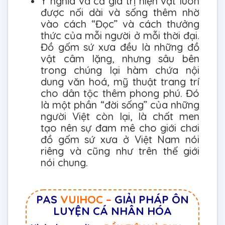
Ý nghĩa và cả giá trị hiện vật luôn
được nối dài và sống thêm nhờ
vào cách “Đọc” và cách thưởng
thức của mỗi người ở mỗi thời đại.
Đồ gốm sứ xưa đều là những đồ
vật câm lặng, nhưng sâu bên
trong chúng lại hàm chứa nội
dung văn hoá, mỹ thuật trang trí
cho dân tộc thêm phong phú. Đó
là một phần “đời sống” của những
người Việt còn lại, là chất men
tạo nên sự đam mê cho giới chơi
đồ gốm sứ xưa ở Việt Nam nói
riêng và cũng như trên thế giới
nói chung.
PAS
VUIHOC
–
GIẢI PHÁP ÔN
LUYỆN CÁ NHÂN HÓA