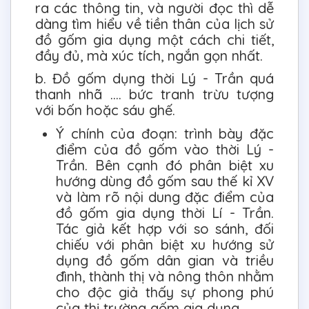
ra các thông tin, và người đọc thì dễ
dàng tìm hiểu về tiền thân của lịch sử
đồ gốm gia dụng một cách chi tiết,
đầy đủ, mà xúc tích, ngắn gọn nhất.
b. Đồ gốm dụng thời Lý - Trần quá
thanh nhã .... bức tranh trừu tượng
với bốn hoặc sáu ghế.
Ý chính của đoạn: trình bày đặc
điểm của đồ gốm vào thời Lý -
Trần. Bên cạnh đó phân biệt xu
hướng dùng đồ gốm sau thế kỉ XV
và làm rõ nội dung đặc điểm của
đồ gốm gia dụng thời Lí - Trần.
Tác giả kết hợp với so sánh, đối
chiếu với phân biệt xu hướng sử
dụng đồ gốm dân gian và triều
đình, thành thị và nông thôn nhằm
cho độc giả thấy sự phong phú
của thị trường gốm gia dụng.