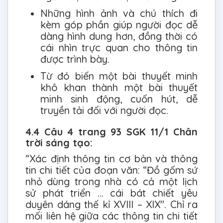
Những hình ảnh và chú thích đi
kèm góp phần giúp người đọc dễ
dàng hình dung hơn, đồng thời có
cái nhìn trực quan cho thông tin
được trình bày.
Từ đó biến một bài thuyết minh
khô khan thành một bài thuyết
minh sinh động, cuốn hút, dễ
truyền tải đối với người đọc.
4.4 Câu 4 trang 93 SGK 11/1 Chân
trời sáng tạo:
“Xác định thông tin cơ bản và thông
tin chi tiết của đoạn văn: “Đồ gốm sứ
nhỏ dùng trong nhà có cả một lịch
sử phát triển ... cái bát chiết yêu
duyên dáng thế kỉ XVIII – XIX". Chỉ ra
mối liên hệ giữa các thông tin chi tiết