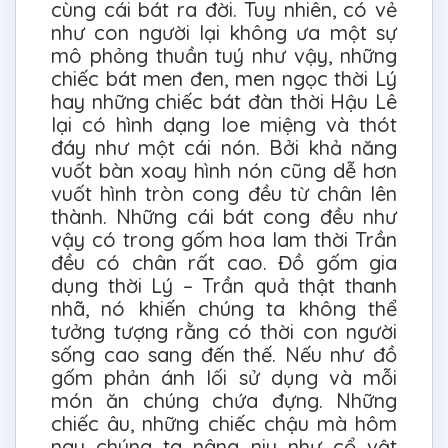
cùng cái bát ra đời. Tuy nhiên, có vẻ
như con người lại không ưa một sự
mô phỏng thuần tuý như vậy, những
chiếc bát men đen, men ngọc thời Lý
hay những chiếc bát đàn thời Hậu Lê
lại có hình dạng loe miệng và thót
đáy như một cái nón. Bởi khả năng
vuốt bàn xoay hình nón cũng dễ hơn
vuốt hình tròn cong đều từ chân lên
thành. Những cái bát cong đều như
vậy có trong gốm hoa lam thời Trần
đều có chân rất cao. Đồ gốm gia
dụng thời Lý – Trần quả thật thanh
nhã, nó khiến chúng ta không thể
tưởng tượng rằng có thời con người
sống cao sang đến thế. Nếu như đồ
gốm phản ánh lối sử dụng và mỗi
món ăn chúng chứa đựng. Những
chiếc âu, những chiếc chậu mà hôm
nay chúng ta nâng niu như cổ vật