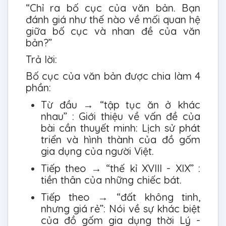
“Chỉ ra bố cục của văn bản. Bạn
đánh giá như thế nào về mối quan hệ
giữa bố cục và nhan đề của văn
bản?”
Trả lời:
Bố cục của văn bản được chia làm 4
phần:
Từ đầu → “tập tục ăn ở khác
nhau” : Giới thiệu về vấn đề của
bài cần thuyết minh: Lịch sử phát
triển và hình thành của đồ gốm
gia dụng của người Việt.
Tiếp theo → “thế kỉ XVIII - XIX” :
tiền thân của những chiếc bát.
Tiếp theo → “đất không tinh,
nhưng giá rẻ”: Nói về sự khác biệt
của đồ gốm gia dụng thời Lý -