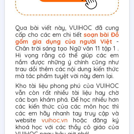
Qua bài viết này, VUIHOC đã cung
cấp cho các em chi tiết
soạn bài Đồ
gốm gia dụng của người Việt
-
Chân trời sáng tạo Ngữ văn 11 tập 1 .
Hi vọng rằng có thể giúp các em
nắm được những ý chính cũng như
trau dồi thêm các nội dung kiến thức
mà tác phẩm tuyệt vời này đem lại.
Kho tài liệu phong phú của VUIHOC
vẫn còn rất nhiều tài liệu hay chờ
các bạn khám phá. Để học nhiều hơn
các kiến thức của các môn học thì
các em hãy nhanh tay truy cập và
website
vuihoc.vn
hoặc đăng ký
khoá học với các thầy cô giáo của
VUIHOC ngay bây giờ nhé!