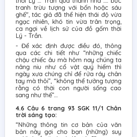
thời Lý ... Trần quá thanh nhã .... bức
tranh trừu tượng với bốn hoặc sáu
ghế", tác giả đã thể hiện thái độ vừa
ngạc nhiên, khó tin vừa trân trọng,
ca ngợi về lịch sử của đồ gốm thời
Lý - Trần.
- Để xác định được điều đó, thông
qua các chi tiết như “những chiếc
chậu chiếc âu mà hôm nay chúng ta
nâng niu như cổ vật quý hiếm thì
ngày xưa chúng chỉ để rửa ráy chân
tay mà thôi”, “không thể tưởng tượng
rằng có thời con người sống cao
sang như thế”...
4.6 Câu 6 trang 93 SGK 11/1 Chân
trời sáng tạo:
“Những thông tin cơ bản của văn
bản này gợi cho bạn (những) suy