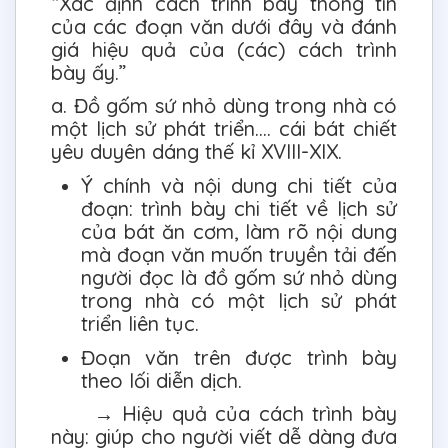
“Xác định cách trình bày thông tin
của các đoạn văn dưới đây và đánh
giá hiệu quả của (các) cách trình
bày ấy.”
a. Đồ gốm sứ nhỏ dùng trong nhà có
một lịch sử phát triển.... cái bát chiết
yêu duyên dáng thế kỉ XVIII-XIX.
Ý chính và nội dung chi tiết của
đoạn: trình bày chi tiết về lịch sử
của bát ăn cơm, làm rõ nội dung
mà đoạn văn muốn truyền tải đến
người đọc là đồ gốm sứ nhỏ dùng
trong nhà có một lịch sử phát
triển liên tục.
Đoạn văn trên được trình bày
theo lối diễn dịch.
→ Hiệu quả của cách trình bày
này: giúp cho người viết dễ dàng đưa