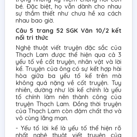
bé. Đặc biệt, họ vẫn dành cho nhau
sự thắm thiết như chưa hề xa cách
nhau bao giờ.
Câu 5 trang 52 SGK Văn 10/2 kết
nối tri thức
Nghệ thuật viết truyện đặc sắc của
Thạch Lam được thể hiện qua cả 3
yếu tố về cốt truyện, nhân vật và lời
kể. Truyện của ông có sự kết hợp hài
hòa giữa ba yếu tố kể trên mà
không quá nặng về cốt truyện. Tuy
nhiên, dường như lời kể chính là yếu
tố chính làm nên thành công của
truyện Thạch Lam. Đồng thời truyện
của Thạch Lam còn đậm chất thơ và
vô cùng lãng mạn.
- Yếu tố lời kể là yếu tố thể hiện rõ
nhất nghệ thuật viết truyện của