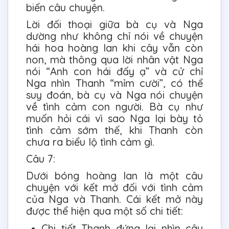
biến câu chuyện.
Lời đối thoại giữa bà cụ và Nga
dường như không chỉ nói về chuyện
hái hoa hoàng lan khi cây vẫn còn
non, mà thông qua lời nhân vật Nga
nói “Anh con hái đấy ạ” và cử chỉ
Nga nhìn Thanh “mỉm cười”, có thể
suy đoán, bà cụ và Nga nói chuyện
về tình cảm con người. Bà cụ như
muốn hỏi cái vì sao Nga lại bày tỏ
tình cảm sớm thế, khi Thanh còn
chưa ra biểu lộ tình cảm gì.
Câu 7:
Dưới bóng hoàng lan là một câu
chuyện với kết mở đối với tình cảm
của Nga và Thanh. Cái kết mở này
được thể hiện qua một số chi tiết:
Chi tiết Thanh đứng lại nhìn cây