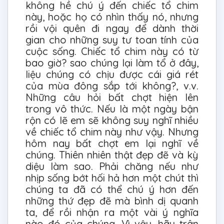
không hề chú ý đến chiếc tổ chim
này, hoặc họ có nhìn thấy nó, nhưng
rồi vội quên đi ngay để dành thời
gian cho những suy tư toan tính của
cuộc sống. Chiếc tổ chim này có từ
bao giờ? sao chúng lại làm tổ ở đây,
liệu chúng có chịu được cái giá rét
của mùa đông sắp tới không?, v.v.
Những câu hỏi bất chợt hiện lên
trong vô thức. Nếu là một ngày bận
rộn có lẽ em sẽ không suy nghĩ nhiều
về chiếc tổ chim này như vậy. Nhưng
hôm nay bất chợt em lại nghĩ về
chúng. Thiên nhiên thật đẹp đẽ và kỳ
diệu làm sao. Phải chăng nếu như
nhịp sống bớt hối hả hơn một chút thì
chúng ta đã có thể chú ý hơn đến
những thứ đẹp đẽ mà bình dị quanh
ta, để rồi nhận ra một vài ý nghĩa
nào đó của chúng. Vì vậy, hãy trân