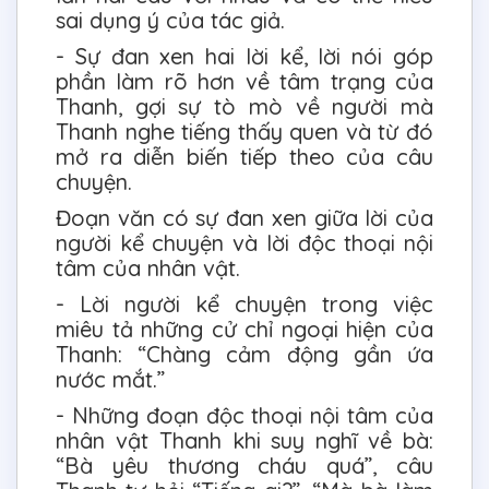
sai dụng ý của tác giả.
- Sự đan xen hai lời kể, lời nói góp
phần làm rõ hơn về tâm trạng của
Thanh, gợi sự tò mò về người mà
Thanh nghe tiếng thấy quen và từ đó
mở ra diễn biến tiếp theo của câu
chuyện.
Đoạn văn có sự đan xen giữa lời của
người kể chuyện và lời độc thoại nội
tâm của nhân vật.
- Lời người kể chuyện trong việc
miêu tả những cử chỉ ngoại hiện của
Thanh: “Chàng cảm động gần ứa
nước mắt.”
- Những đoạn độc thoại nội tâm của
nhân vật Thanh khi suy nghĩ về bà:
“Bà yêu thương cháu quá”, câu