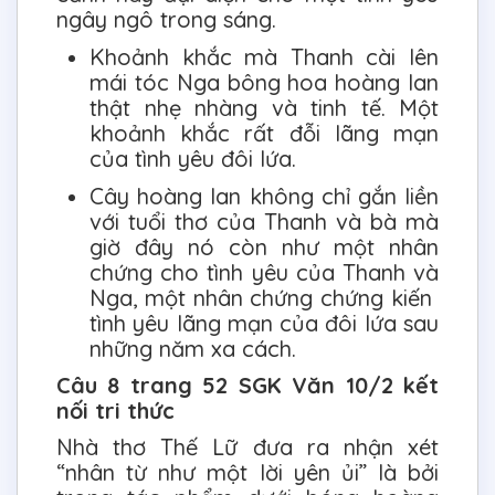
ngây ngô trong sáng.
Khoảnh khắc mà Thanh cài lên
mái tóc Nga bông hoa hoàng lan
thật nhẹ nhàng và tinh tế. Một
khoảnh khắc rất đỗi lãng mạn
của tình yêu đôi lứa.
Cây hoàng lan không chỉ gắn liền
với tuổi thơ của Thanh và bà mà
giờ đây nó còn như một nhân
chứng cho tình yêu của Thanh và
Nga, một nhân chứng chứng kiến
tình yêu lãng mạn của đôi lứa sau
những năm xa cách.
Câu 8 trang 52 SGK Văn 10/2 kết
nối tri thức
Nhà thơ Thế Lữ đưa ra nhận xét
“nhân từ như một lời yên ủi” là bởi