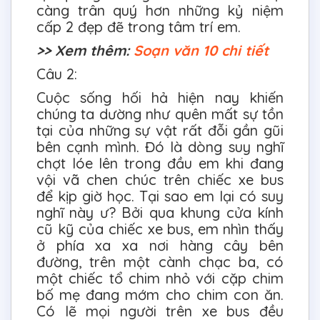
càng trân quý hơn những kỷ niệm
cấp 2 đẹp đẽ trong tâm trí em.
>> Xem thêm:
Soạn văn 10 chi tiết
Câu 2:
Cuộc sống hối hả hiện nay khiến
chúng ta dường như quên mất sự tồn
tại của những sự vật rất đỗi gần gũi
bên cạnh mình. Đó là dòng suy nghĩ
chợt lóe lên trong đầu em khi đang
vội vã chen chúc trên chiếc xe bus
để kịp giờ học. Tại sao em lại có suy
nghĩ này ư? Bởi qua khung cửa kính
cũ kỹ của chiếc xe bus, em nhìn thấy
ở phía xa xa nơi hàng cây bên
đường, trên một cành chạc ba, có
một chiếc tổ chim nhỏ với cặp chim
bố mẹ đang mớm cho chim con ăn.
Có lẽ mọi người trên xe bus đều