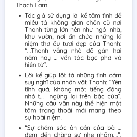
Thạch Lam:
Tác giả sử dụng lời kể tâm tình để
miêu tả không gian chốn cũ nơi
Thanh từng lớn nên như ngôi nhà,
khu vườn, nơi ẩn chứa những kỉ
niệm thơ ấu tươi đẹp của Thanh:
“…Thanh vắng nhà đã gần hai
năm nay … vẫn tóc bạc phơ và
hiền từ”.
Lời kể giúp lột tả những tình cảm
suy nghĩ của nhân vật Thanh: “Yên
tĩnh quá, không một tiếng động
nhỏ t… ngừng lại trên bậc cửa”.
Những câu văn này thể hiện một
tâm trạng thoải mái mang theo
sự hoài niệm.
“Sự chăm sóc ân cần của bà …
đem đến chàng sự nhẹ nhõm….”.