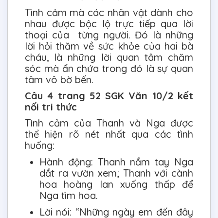
Tình cảm mà các nhân vật dành cho
nhau được bộc lộ trực tiếp qua lời
thoại của từng người. Đó là những
lời hỏi thăm về sức khỏe của hai bà
cháu, là những lời quan tâm chăm
sóc mà ẩn chứa trong đó là sự quan
tâm vô bờ bến.
Câu 4 trang 52 SGK Văn 10/2 kết
nối tri thức
Tình cảm của Thanh và Nga được
thể hiện rõ nét nhất qua các tình
huống:
Hành động: Thanh nắm tay Nga
dắt ra vườn xem; Thanh với cành
hoa hoàng lan xuống thấp để
Nga tìm hoa.
Lời nói: “Những ngày em đến đây