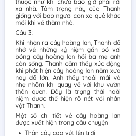
thuộc như khi chưa bao giờ phải rời
xa nhà. Tâm trạng này của Thanh
giống với bao người con xa quê khác
mỗi khi về thăm nhà.
Câu 3:
Khi nhận ra cây hoàng lan, Thanh đã
nhớ về những kỷ niệm gắn bó với
bóng cây hoàng lan hồi ba mẹ anh
còn sống. Thanh cảm thấy xúc động
khi phát hiện cây hoàng lan năm xưa
nay đã lớn. Anh thấy thoải mái và
nhẹ nhõm khi quay về với khu vườn
thân quen. Đây là trạng thái hoài
niệm được thể hiện rõ nét với nhân
vật Thanh.
Một số chi tiết về cây hoàng lan
được xuất hiện trong câu chuyện
Thân cây cao vút lên trời