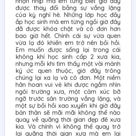
nhộn nhịp mà em từng biết giờ đây
được thay đổi bằng sự vắng lặng
của kỳ nghỉ hè. Những lớp học đầy
ắp học sinh mà em từng ngồi giờ đây
đã được khóa chặt và cô đơn hơn
bao giờ hết. Chính cái sự vừa quen
vừa lạ đó khiến em trở nên bồi hồi.
Em muốn được sống lại trong cái
không khí học sinh cấp 2 xưa kia,
nhưng mỗi khi tìm thấy một vài mảnh
ký ức quen thuộc, giờ đây trông
chúng lại xa lạ và cô đơn. Một niềm
hân hoan vui vẻ khi được ngắm nhìn
ngôi trường xưa, một cảm xúc bỡ
ngỡ trước sân trường vắng lặng, và
một sự bồi hồi xao xuyến khi giờ đây
bản thân sẽ mãi mãi không thể nào
quay về quãng thời gian đẹp đẽ xưa
kia. Và chính vì không thể quay trở
lại quãng thời gian xưa mà em lại