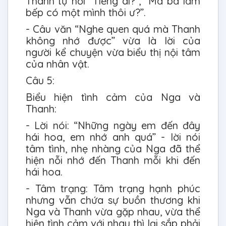
Thanh tự hỏi “Tiếng ai?”, “Mà bà làm
bếp có một mình thôi ư?”.
- Câu văn “Nghe quen quá mà Thanh
không nhớ được” vừa là lời của
người kể chuyện vừa biểu thị nội tâm
của nhân vật.
Câu 5:
Biểu hiện tình cảm của Nga và
Thanh:
- Lời nói: “Những ngày em đến đây
hái hoa, em nhớ anh quá” - lời nói
tâm tình, nhẹ nhàng của Nga đã thể
hiện nỗi nhớ đến Thanh mỗi khi đến
hái hoa.
- Tâm trạng: Tâm trạng hạnh phúc
nhưng vẫn chứa sự buồn thương khi
Nga và Thanh vừa gặp nhau, vừa thể
hiện tình cảm với nhau thì lại sắp phải