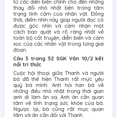
từ các diễn biến chính cho đến những
thay đổi nhỏ nhất bên trong tâm
trạng tình cảm của nhân vật. Đồng
thời, điểm nhìn này giúp người đọc có
được góc nhìn và cảm nhận một
cách bao quát và rõ ràng nhất về
toàn bộ cốt truyện, diễn biến và cảm
xúc của các nhân vật trong từng giai
đoạn.
Câu 3 trang 52 SGK Văn 10/2 kết
nối tri thức
Cuộc hội thoại giữa Thanh và người
bà đã thể hiện Thanh rất mực yêu
quý bà mình. Anh hỏi han bà về
những điều nhỏ nhặt trong thời gian
anh đi làm ăn xa. Anh ân cần quan
tâm về tình trạng sức khỏe của bà.
Ngược lại, bà cũng rất mực quan
tâm và ân cần đối với Thanh.