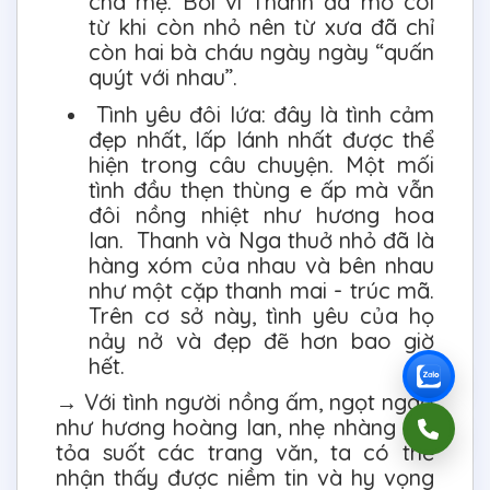
cha mẹ. Bởi vì Thanh đã mồ côi
từ khi còn nhỏ nên từ xưa đã chỉ
còn hai bà cháu ngày ngày “quấn
quýt với nhau”.
Tình yêu đôi lứa: đây là tình cảm
đẹp nhất, lấp lánh nhất được thể
hiện trong câu chuyện. Một mối
tình đầu thẹn thùng e ấp mà vẫn
đôi nồng nhiệt như hương hoa
lan. Thanh và Nga thuở nhỏ đã là
hàng xóm của nhau và bên nhau
như một cặp thanh mai - trúc mã.
Trên cơ sở này, tình yêu của họ
nảy nở và đẹp đẽ hơn bao giờ
hết.
→ Với tình người nồng ấm, ngọt ngào
như hương hoàng lan, nhẹ nhàng lan
tỏa suốt các trang văn, ta có thể
nhận thấy được niềm tin và hy vọng