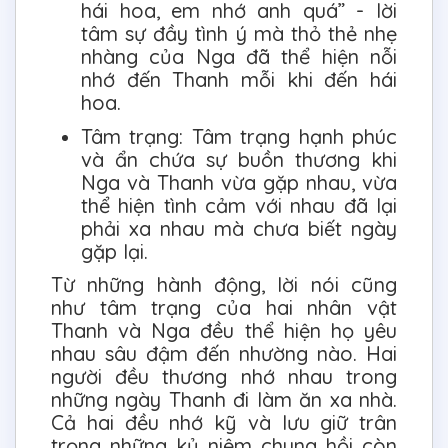
hái hoa, em nhớ anh quá” - lời
tâm sự đầy tình ý mà thỏ thẻ nhẹ
nhàng của Nga đã thể hiện nỗi
nhớ đến Thanh mỗi khi đến hái
hoa.
Tâm trạng: Tâm trạng hạnh phúc
và ẩn chứa sự buồn thương khi
Nga và Thanh vừa gặp nhau, vừa
thể hiện tình cảm với nhau đã lại
phải xa nhau mà chưa biết ngày
gặp lại.
Từ những hành động, lời nói cũng
như tâm trạng của hai nhân vật
Thanh và Nga đều thể hiện họ yêu
nhau sâu đậm đến nhường nào. Hai
người đều thương nhớ nhau trong
những ngày Thanh đi làm ăn xa nhà.
Cả hai đều nhớ kỹ và lưu giữ trân
trọng những kỷ niệm chung hồi còn