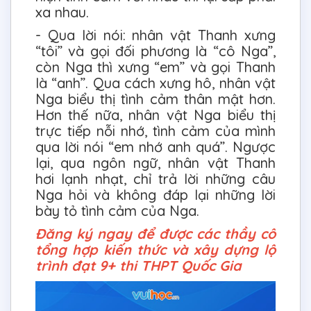
xa nhau.
- Qua lời nói: nhân vật Thanh xưng
“tôi” và gọi đối phương là “cô Nga”,
còn Nga thì xưng “em” và gọi Thanh
là “anh”. Qua cách xưng hô, nhân vật
Nga biểu thị tình cảm thân mật hơn.
Hơn thế nữa, nhân vật Nga biểu thị
trực tiếp nỗi nhớ, tình cảm của mình
qua lời nói “em nhớ anh quá”. Ngược
lại, qua ngôn ngữ, nhân vật Thanh
hơi lạnh nhạt, chỉ trả lời những câu
Nga hỏi và không đáp lại những lời
bày tỏ tình cảm của Nga.
Đăng ký ngay để được các thầy cô
tổng hợp kiến thức và xây dựng lộ
trình đạt 9+ thi THPT Quốc Gia