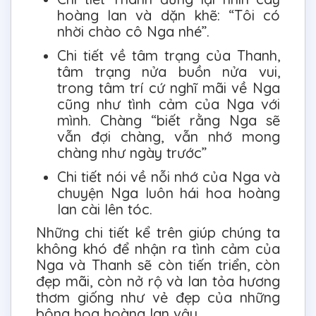
hoàng lan và dặn khẽ: “Tôi có
nhời chào cô Nga nhé”.
Chi tiết về tâm trạng của Thanh,
tâm trạng nửa buồn nửa vui,
trong tâm trí cứ nghĩ mãi về Nga
cũng như tình cảm của Nga với
mình. Chàng “biết rằng Nga sẽ
vẫn đợi chàng, vẫn nhớ mong
chàng như ngày trước”
Chi tiết nói về nỗi nhớ của Nga và
chuyện Nga luôn hái hoa hoàng
lan cài lên tóc.
Những chi tiết kể trên giúp chúng ta
không khó để nhận ra tình cảm của
Nga và Thanh sẽ còn tiến triển, còn
đẹp mãi, còn nở rộ và lan tỏa hương
thơm giống như vẻ đẹp của những
bông hoa hoàng lan vậy.