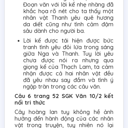
Đoạn văn với lời kể nhẹ nhàng đã
khắc họa rõ nét cho ta thấy một
nhân vật Thanh yêu quê hương
da diết cũng như tình cảm đậm
sâu dành cho người ba.
Lời kể được tái hiện được bức
tranh tình yêu đôi lứa trong sáng
giữa Nga và Thanh. Tuy lời yêu
chưa được nói ra nhưng qua
giọng kể của Thạch Lam, ta cảm
nhận được cả hai nhân vật đều
đã yêu nhau say đắm và tình ý
ngập tràn trong các câu văn.
Câu 6 trang 52 SGK Văn 10/2 kết
nối tri thức
Cây hoàng lan tuy không hề ảnh
hưởng đến hành động của các nhân
vật trong truyện, tuy nhiên nó lại