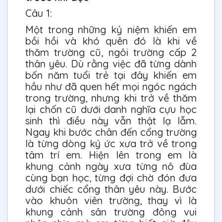
Câu 1:
Một trong những kỷ niệm khiến em
bồi hồi và khó quên đó là khi về
thăm trường cũ, ngôi trường cấp 2
thân yêu. Dù rằng việc đã từng dành
bốn năm tuổi trẻ tại đây khiến em
hầu như đã quen hết mọi ngóc ngách
trong trường, nhưng khi trở về thăm
lại chốn cũ dưới danh nghĩa cựu học
sinh thì điều này vẫn thật lạ lẫm.
Ngay khi bước chân đến cổng trường
là từng dòng ký ức xưa trở về trong
tâm trí em. Hiện lên trong em là
khung cảnh ngày xưa từng nô đùa
cùng bạn học, từng đợi chờ đón đưa
dưới chiếc cổng thân yêu này. Bước
vào khuôn viên trường, thay vì là
khung cảnh sân trường đông vui