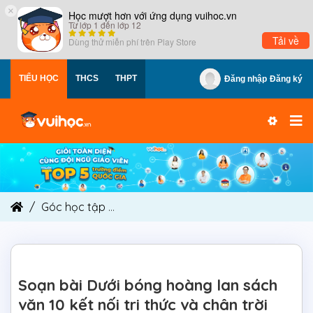
×
Học mượt hơn với ứng dụng vuihoc.vn
Từ lớp 1 đến lớp 12
Tải về
Dùng thử miễn phí trên
Play Store
TIỂU HỌC
THCS
THPT
Đăng nhập
Đăng ký
Góc học tập
Soạn bài Dưới bóng hoàng lan sách 
Soạn bài Dưới bóng hoàng lan sách
văn 10 kết nối tri thức và chân trời