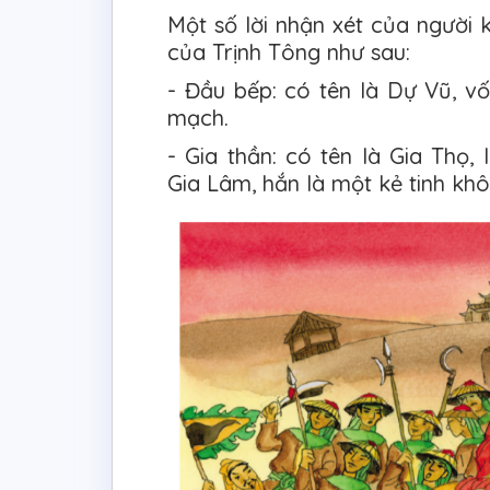
Một số lời nhận xét của người 
của Trịnh Tông như sau:
- Đầu bếp: có tên là Dự Vũ, vốn
mạch.
- Gia thần: có tên là Gia Thọ,
Gia Lâm, hắn là một kẻ tinh khô