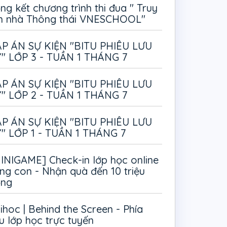
ng kết chương trình thi đua " Truy
m nhà Thông thái VNESCHOOL"
P ÁN SỰ KIỆN "BITU PHIÊU LƯU
" LỚP 3 - TUẦN 1 THÁNG 7
P ÁN SỰ KIỆN "BITU PHIÊU LƯU
" LỚP 2 - TUẦN 1 THÁNG 7
P ÁN SỰ KIỆN "BITU PHIÊU LƯU
" LỚP 1 - TUẦN 1 THÁNG 7
INIGAME] Check-in lớp học online
ng con - Nhận quà đến 10 triệu
ồng
ihoc | Behind the Screen - Phía
u lớp học trực tuyến