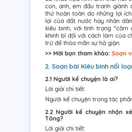
con, anh, em đấu tranh giành 
thứ hoàn toàn do những lợi íc
lợi của đất nước hay nhân dân
kiêu binh, với tình trạng "căm
khinh bỉ đối với cách làm của c
trừ để thỏa mãn sự hả giận.
>> Mời bạn tham khảo:
Soạn v
2. Soạn bài Kiêu binh nổi lo
2.1 Người kể chuyện là ai?
Lời giải chi tiết:
Người kể chuyện trong tác phẩm
2.2 Người kể chuyện nhận xé
Tông?
Lời giải chi tiết: