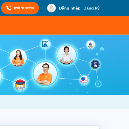
Đăng nhập
Đăng ký
0987810990