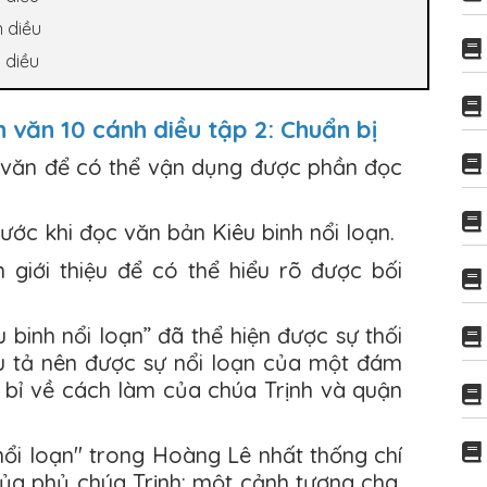
 diều
 diều
ạn văn 10 cánh diều tập 2: Chuẩn bị
ữ văn để có thể vận dụng được phần đọc
rước khi đọc văn bản Kiêu binh nổi loạn.
 giới thiệu để có thể hiểu rõ được bối
u binh nổi loạn” đã thể hiện được sự thối
u tả nên được sự nổi loạn của một đám
h bỉ về cách làm của chúa Trịnh và quận
nổi loạn" trong Hoàng Lê nhất thống chí
của phủ chúa Trịnh: một cảnh tượng cha,