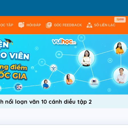
w
e
N
HỌC TẬP
HỎI ĐÁP
GÓC FEEDBACK
SỔ LIÊN LẠC
h nổi loạn văn 10 cánh diều tập 2