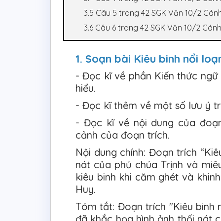
3.5 Câu 5 trang 42 SGK Văn 10/2 Cánh
3.6 Câu 6 trang 42 SGK Văn 10/2 Cánh
1. Soạn bài Kiêu binh nổi lo
- Đọc kĩ về phần Kiến thức ng
hiểu.
- Đọc kĩ thêm về một số lưu ý t
- Đọc kĩ về nội dung của đoạn
cảnh của đoạn trích.
Nội dung chính: Đoạn trích “Kiê
nát của phủ chúa Trịnh và miê
kiêu binh khi căm ghét và khin
Huy.
Tóm tắt: Đoạn trích "Kiêu binh 
đã khắc họa hình ảnh thối nát 