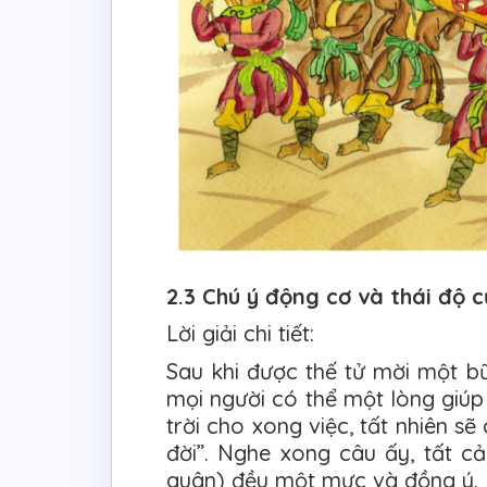
2.3 Chú ý động cơ và thái độ 
Lời giải chi tiết:
Sau khi được thế tử mời một 
mọi người có thể một lòng giúp
trời cho xong việc, tất nhiên s
đời”. Nghe xong câu ấy, tất 
quân) đều một mực và đồng ý.