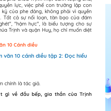
quyền lực, việc phế con trưởng lập con
h kỷ của phe đảng, không phải vì quyền
. Tất cả sự nổi loạn, tàn bạo của đám
 ghét", "hậm hực", là biểu tượng cho sự
húa Trịnh và quận Huy, họ chỉ muốn diệt
ăn 10 Cánh diều
ạn văn 10 cánh diều tập 2: Đọc hiểu
 chính là tác giả.
t gì về đầu bếp, gia thần của Trịnh