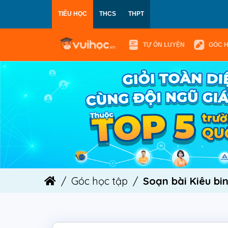
TIỂU HỌC
THCS
THPT
TỰ ÔN LUYỆN
GÓC 
Góc học tập
Soạn bài Kiêu bin