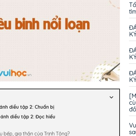
Tổ
tì
ĐÁ
KÝ
ĐÁ
KÝ
ĐÁ
KÝ
[M
cù
cánh diều tập 2: Chuẩn bị
đ
cánh diều tập 2: Đọc hiểu
Vu
sa
u bếp, gia thần của Trịnh Tông?