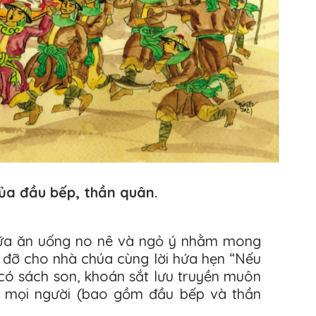
của đầu bếp, thần quân.
bữa ăn uống no nê và ngỏ ý nhằm mong
 đỡ cho nhà chúa cùng lời hứa hẹn “Nếu
ẽ có sách son, khoán sắt lưu truyền muôn
cả mọi người (bao gồm đầu bếp và thần