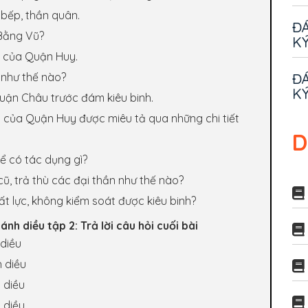
 bếp, thần quân.
ĐÁ
 Bằng Vũ?
KÝ
ng của Quận Huy.
ĐÁ
ả như thế nào?
KÝ
uận Châu trước đám kiêu binh.
đát của Quận Huy được miêu tả qua những chi tiết
D
kể có tác dụng gì?
cũ, trả thù các đại thần như thế nào?
bất lực, không kiểm soát được kiêu binh?
ánh diều tập 2: Trả lời câu hỏi cuối bài
 diều
 diều
 diều
 diều