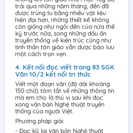
trải qua những năm tháng, đền đã
được trùng tu bằng nhiều vật liệu
hiện đại hơn, những thiết kế không
còn giống như ngôi đền của nửa thế
kỷ trước nữa, song những dấu ấn
truyền thống về kiến trúc cũng như
tinh thần tôn giáo vẫn được bảo lưu
một cách trọn vẹn.
4. Kết nối đọc viết trang 83 SGK
Văn 10/2 kết nối tri thức
Viết một đoạn văn (độ dài khoảng
150 chữ) tóm tắt về những thông tin
mà em cho là thú vị sau khi đọc
xong văn bản Nghệ thuật truyền
thống của người Việt.
Phương pháp giải:
- Đọc kỹ lại văn bản Nghệ thuật