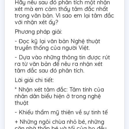
Hãy nêu sau đó phân tích một nhận
xét mà em cảm thấy tâm đắc nhất
trong văn bản. Vì sao em lại tâm đắc
với nhận xét ấy?
Phương pháp giải:
- Đọc kỹ lại văn bản Nghệ thuật
truyền thống của người Việt.
- Dựa vào những thông tin được rút
ra từ văn bản để nêu ra nhận xét
tâm đắc sau đó phân tích.
Lời giải chi tiết:
* Nhận xét tâm đắc: Tâm tính của
nhân dân biểu hiện ở trong nghệ
thuật
- Khiếu thẩm mỹ thiên về sự tinh tế
+ Những ngôi chùa nhỏ bé, những
căn nhà thấp bé và tối của họ đều