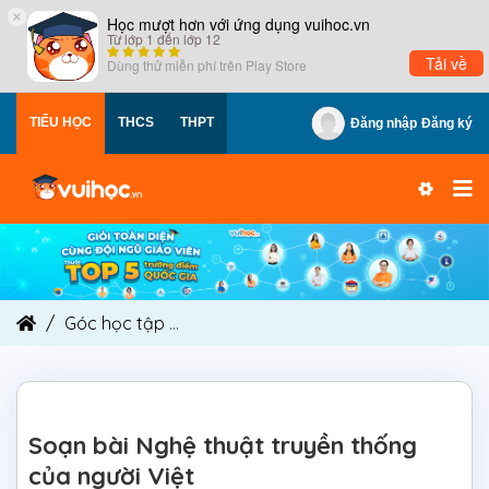
×
Học mượt hơn với ứng dụng vuihoc.vn
Từ lớp 1 đến lớp 12
Tải về
Dùng thử miễn phí trên
Play Store
TIỂU HỌC
THCS
THPT
Đăng nhập
Đăng ký
Góc học tập
Soạn bài Nghệ thuật truyền thống 
Soạn bài Nghệ thuật truyền thống
của người Việt