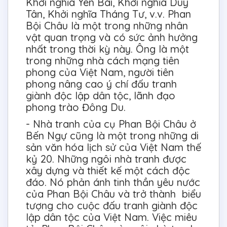
Khởi nghĩa Yên Bái, Khởi nghĩa Duy
Tân, Khởi nghĩa Tháng Tư, v.v. Phan
Bội Châu là một trong những nhân
vật quan trọng và có sức ảnh hưởng
nhất trong thời kỳ này. Ông là một
trong những nhà cách mạng tiên
phong của Việt Nam, người tiên
phong nâng cao ý chí đấu tranh
giành độc lập dân tộc, lãnh đạo
phong trào Đông Du.
- Nhà tranh của cụ Phan Bội Châu ở
Bến Ngự cũng là một trong những di
sản văn hóa lịch sử của Việt Nam thế
kỷ 20. Những ngôi nhà tranh được
xây dựng và thiết kế một cách độc
đáo. Nó phản ánh tinh thần yêu nước
của Phan Bội Châu và trở thành biểu
tượng cho cuộc đấu tranh giành độc
lập dân tộc của Việt Nam. Việc miêu