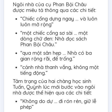
Ngôi nhà của cụ Phan Bội Châu
được miêu tả thông qua các chi tiết:
“Chiếc cổng dựng ngay … và luôn
luôn mở rộng”
“một chiếc cổng sơ sài … một
dòng chữ đen: Nhà đọc sách
Phan Bội Châu.”
“qua một sân hẹp … Nhà có ba
gian rộng rãi, để trống.”
“cảnh nhà thanh vắng, không một
tiếng động.”
Tâm trạng của hai chàng học sinh
Tuấn, Quỳnh lúc mới bước vào ngôi
nhà được thể hiện qua các chi tiết:
“Không do dự … đi rón rén, giữ lễ
phép”