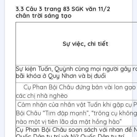
3.3 Câu 3 trang 83 SGK văn 11/2
chân trời sáng tạo
Sự việc, chi tiết
Sự kiện Tuấn, Quỳnh cùng mọi người gây r
bãi khóa ở Quy Nhơn và bị đuổi
Cụ Phan Bội Châu đứng bán vài lon gạo
các chị nhà nghèo
Cảm nhận của nhân vật Tuấn khi gặp cụ 
Bội Châu “Tim đập mạnh”, “trông cụ khôn
nào một vị tiên lão da mặt hồng hào”
Cụ Phan Bội Châu soạn sách với nhan đề
Quốc Dân tu trí và Nữ Quốc Dân tu trí