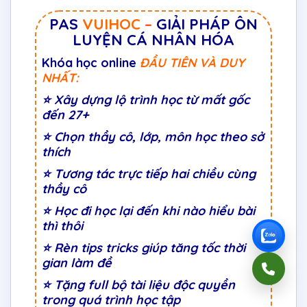
PAS
VUIHOC
–
GIẢI PHÁP ÔN
LUYỆN CÁ NHÂN HÓA
Khóa học online
ĐẦU TIÊN VÀ DUY
NHẤT:
⭐
Xây dựng lộ trình học từ mất gốc
đến 27+
⭐
Chọn thầy cô, lớp, môn học theo sở
thích
⭐
Tương tác trực tiếp hai chiều cùng
thầy cô
⭐ Học đi học lại đến khi nào hiểu bài
thì thôi
⭐ Rèn tips tricks giúp tăng tốc thời
gian làm đề
⭐ Tặng full bộ tài liệu độc quyền
trong quá trình học tập