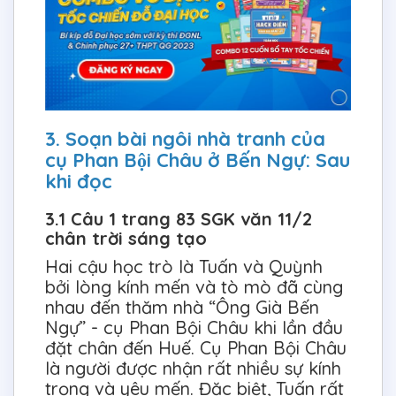
3. Soạn bài ngôi nhà tranh của
cụ Phan Bội Châu ở Bến Ngự: Sau
khi đọc
3.1 Câu 1 trang 83 SGK văn 11/2
chân trời sáng tạo
Hai cậu học trò là Tuấn và Quỳnh
bởi lòng kính mến và tò mò đã cùng
nhau đến thăm nhà “Ông Già Bến
Ngự” - cụ Phan Bội Châu khi lần đầu
đặt chân đến Huế. Cụ Phan Bội Châu
là người được nhận rất nhiều sự kính
trọng và yêu mến. Đặc biệt, Tuấn rất