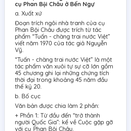
cụ Phan Bội Châu ở Bến Ngự
a. Xuất xứ
Đoạn trích ngôi nhà tranh của cụ
Phan Bội Châu được trích từ tác
phẩm “Tuấn - chàng trai nước Việt”
viết năm 1970 của tác giả Nguyễn
Vỹ.
“Tuấn - chàng trai nước Việt” là một
tác phẩm văn xuôi tự sự cỡ lớn gồm
45 chương ghi lại những chứng tích
thời đại trong khoảng 45 năm đầu
thế kỷ 20.
b. Bố cục
Văn bản được chia làm 2 phần:
+ Phần 1: Từ đầu đến “trở thành
người Quốc Gia”: kể về Cuộc gặp gỡ
với cụ Phan Bội Châu.