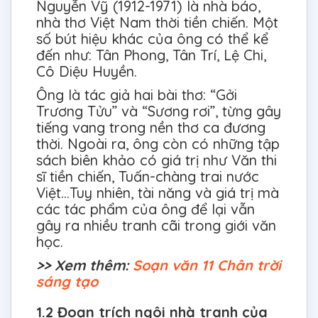
Nguyễn Vỹ (1912-1971) là nhà báo,
nhà thơ Việt Nam thời tiền chiến. Một
số bút hiệu khác của ông có thể kể
đến như: Tân Phong, Tân Trí, Lệ Chi,
Cô Diệu Huyền.
Ông là tác giả hai bài thơ: “Gởi
Trương Tửu” và “Sương rơi”, từng gây
tiếng vang trong nền thơ ca đương
thời. Ngoài ra, ông còn có những tập
sách biên khảo có giá trị như Văn thi
sĩ tiền chiến, Tuấn-chàng trai nước
Việt…Tuy nhiên, tài năng và giá trị mà
các tác phẩm của ông để lại vẫn
gây ra nhiều tranh cãi trong giới văn
học.
>> Xem thêm:
Soạn văn 11 Chân trời
sáng tạo
1.2 Đoạn trích ngôi nhà tranh của