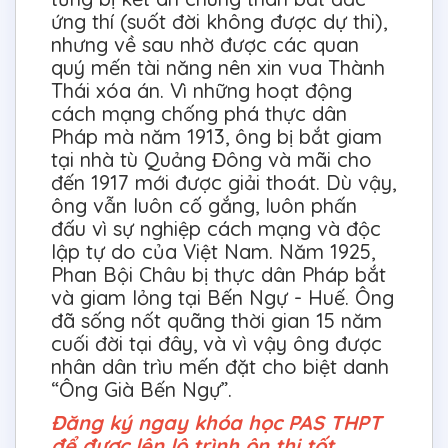
ứng thí (suốt đời không được dự thi),
nhưng về sau nhờ được các quan
quý mến tài năng nên xin vua Thành
Thái xóa án. Vì những hoạt động
cách mạng chống phá thực dân
Pháp mà năm 1913, ông bị bắt giam
tại nhà tù Quảng Đông và mãi cho
đến 1917 mới được giải thoát. Dù vậy,
ông vẫn luôn cố gắng, luôn phấn
đấu vì sự nghiệp cách mạng và độc
lập tự do của Việt Nam. Năm 1925,
Phan Bội Châu bị thực dân Pháp bắt
và giam lỏng tại Bến Ngự - Huế. Ông
đã sống nốt quãng thời gian 15 năm
cuối đời tại đây, và vì vậy ông được
nhân dân trìu mến đặt cho biệt danh
“Ông Già Bến Ngự”.
Đăng ký ngay khóa học PAS THPT
để được lên lộ trình ôn thi tốt