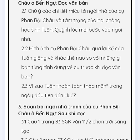
Châu ở Bến Ngự: Đọc văn bản
2.1 Chú ý các chi tiết miêu tả ngôi nhà của cụ
Phan Bội Châu và tâm trạng của hai chàng
học sinh Tuấn, Quỳnh lúc mới bước vào ngôi
nhà.
2.2 Hình ảnh cụ Phan Bội Châu qua lời kể của
Tuấn giống và khác thế nào so với những gì
bạn từng hình dung về cụ trước khi đọc văn
bản?
2.3 Vì sao Tuấn "hoàn toàn thỏa mãn" trong
ngày đầu tiên đến Huế?
3. Soạn bài ngôi nhà tranh của cụ Phan Bội
Châu ở Bến Ngự: Sau khi đọc
3.1 Câu 1 trang 83 SGK văn 11/2 chân trời sáng
tạo