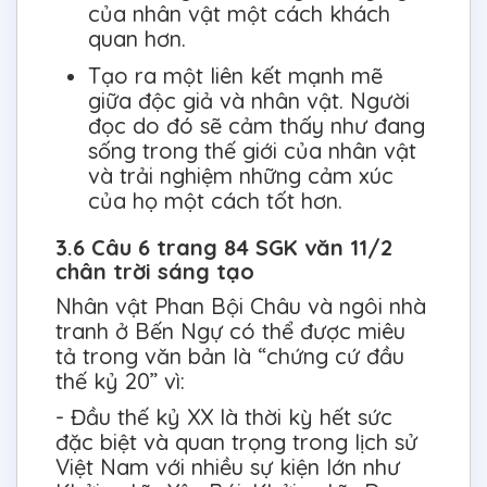
của nhân vật một cách khách
quan hơn.
Tạo ra một liên kết mạnh mẽ
giữa độc giả và nhân vật. Người
đọc do đó sẽ cảm thấy như đang
sống trong thế giới của nhân vật
và trải nghiệm những cảm xúc
của họ một cách tốt hơn.
3.6 Câu 6 trang 84 SGK văn 11/2
chân trời sáng tạo
Nhân vật Phan Bội Châu và ngôi nhà
tranh ở Bến Ngự có thể được miêu
tả trong văn bản là “chứng cứ đầu
thế kỷ 20” vì:
- Đầu thế kỷ XX là thời kỳ hết sức
đặc biệt và quan trọng trong lịch sử
Việt Nam với nhiều sự kiện lớn như