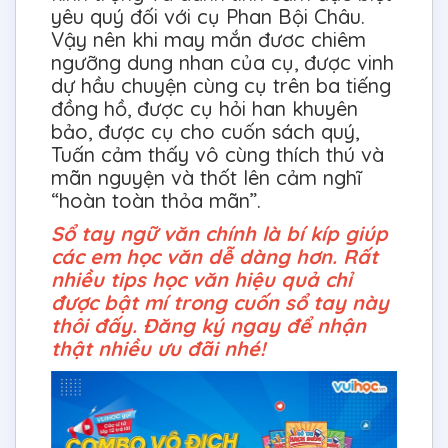
yêu quý đối với cụ Phan Bội Châu.
Vậy nên khi may mắn đươc chiêm
ngưỡng dung nhan của cụ, được vinh
dự hầu chuyện cùng cụ trên ba tiếng
đồng hồ, được cụ hỏi han khuyên
bảo, được cụ cho cuốn sách quý,
Tuấn cảm thấy vô cùng thích thú và
mãn nguyện và thốt lên cảm nghĩ
“hoàn toàn thỏa mãn”.
Sổ tay ngữ văn chính là bí kíp giúp
các em học văn dễ dàng hơn. Rất
nhiều tips học văn hiệu quả chỉ
được bật mí trong cuốn sổ tay này
thôi đấy. Đăng ký ngay để nhận
thật nhiều ưu đãi nhé!