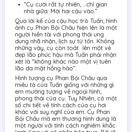
“Cụ cười rất tự nhiên, …chỉ gian
nhà giữa: Mời hai cậu vào.”
Qua lời kể của cậu học trò Tuấn, hình
ảnh cụ Phan Bội Châu hiện lên là một
người hiền tài với phong thái ung
dung nhã nhặn, lịch sự từ tốn. Không
những vậy, cụ còn toát lên một vẻ
đẹp lão phúc hậu mà Tuấn phải nhận
xét là “không khác nào một vị tuên
lão da mặt hồng hào”.
Hình tượng cụ Phan Bội Châu qua
miêu tả của Tuấn giống với những gì
em mường tượng về ngoại hình,
phong thái của cụ. Tuy Nhiên, có một
số chi tiết về tính cách của cụ hơi
khác với suy nghĩ của em. Cụ Phan
Bội Châu mà em thương hình dung là
một người với tính cách nghiêm khắc