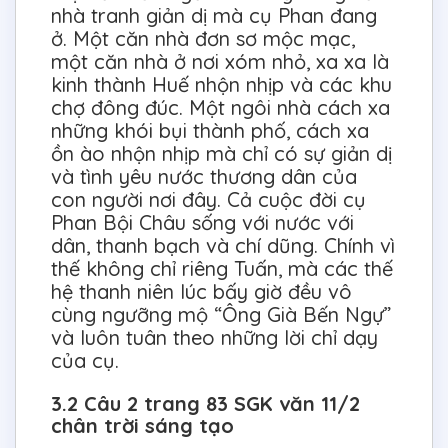
nhà tranh giản dị mà cụ Phan đang
ở. Một căn nhà đơn sơ mộc mạc,
một căn nhà ở nơi xóm nhỏ, xa xa là
kinh thành Huế nhộn nhịp và các khu
chợ đông đúc. Một ngôi nhà cách xa
những khói bụi thành phố, cách xa
ồn ào nhộn nhịp mà chỉ có sự giản dị
và tình yêu nước thương dân của
con người nơi đây. Cả cuộc đời cụ
Phan Bội Châu sống với nước với
dân, thanh bạch và chí dũng. Chính vì
thế không chỉ riêng Tuấn, mà các thế
hệ thanh niên lúc bấy giờ đều vô
cùng ngưỡng mộ “Ông Già Bến Ngự”
và luôn tuân theo những lời chỉ dạy
của cụ.
3.2 Câu 2 trang 83 SGK văn 11/2
chân trời sáng tạo