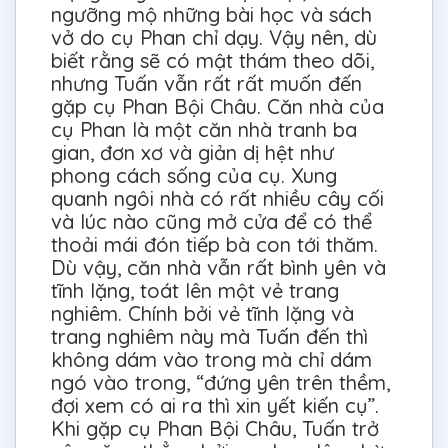
ngưỡng mộ những bài học và sách
vở do cụ Phan chỉ dạy. Vậy nên, dù
biết rằng sẽ có mật thám theo dõi,
nhưng Tuấn vẫn rất rất muốn đến
gặp cụ Phan Bội Châu. Căn nhà của
cụ Phan là một căn nhà tranh ba
gian, đơn xơ và giản dị hệt như
phong cách sống của cụ. Xung
quanh ngôi nhà có rất nhiều cây cối
và lúc nào cũng mở cửa để có thể
thoải mái đón tiếp bà con tới thăm.
Dù vậy, căn nhà vẫn rất bình yên và
tĩnh lặng, toát lên một vẻ trang
nghiêm. Chính bởi vẻ tĩnh lặng và
trang nghiêm này mà Tuấn đến thì
không dám vào trong mà chỉ dám
ngó vào trong, “đứng yên trên thềm,
đợi xem có ai ra thì xin yết kiến cụ”.
Khi gặp cụ Phan Bội Châu, Tuấn trở