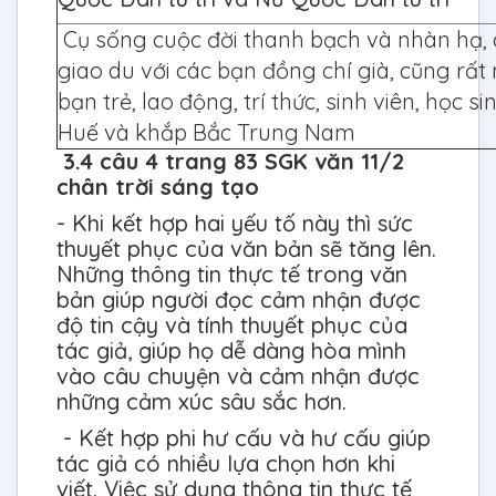
Cụ sống cuộc đời thanh bạch và nhàn hạ, 
giao du với các bạn đồng chí già, cũng rấ
bạn trẻ, lao động, trí thức, sinh viên, học si
Huế và khắp Bắc Trung Nam
3.4 câu 4 trang 83 SGK văn 11/2
chân trời sáng tạo
- Khi kết hợp hai yếu tố này thì sức
thuyết phục của văn bản sẽ tăng lên.
Những thông tin thực tế trong văn
bản giúp người đọc cảm nhận được
độ tin cậy và tính thuyết phục của
tác giả, giúp họ dễ dàng hòa mình
vào câu chuyện và cảm nhận được
những cảm xúc sâu sắc hơn.
- Kết hợp phi hư cấu và hư cấu giúp
tác giả có nhiều lựa chọn hơn khi
viết. Việc sử dụng thông tin thực tế