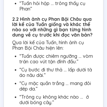
“Tuấn hỏi hộp … trông thấy cụ
Phan”
2.2 Hình ảnh cụ Phan Bội Châu qua
lời kể của Tuấn giống và khác thế
nào so với những gì bạn từng hình
dung về cụ trước khi đọc văn bản?
Qua lời kể của Tuấn, hình ảnh cụ
Phan Bội Châu hiện lên:
“Tuấn được chiêm ngưỡng … vòm
trán cao vút tận đỉnh đầu.”
“Cụ bước đi thư thả … lấp dưới tà
áo nâu dài.”
“Cụ mặc quần trắng … mang đôi
dép da.”
“Trông cụ không khác nào … ở
dưới bóng cây.”