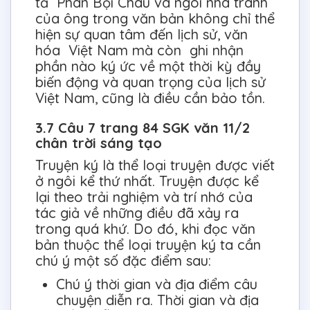
tả Phan Bội Châu và ngôi nhà tranh
của ông trong văn bản không chỉ thể
hiện sự quan tâm đến lịch sử, văn
hóa Việt Nam mà còn ghi nhận
phần nào ký ức về một thời kỳ đầy
biến động và quan trọng của lịch sử
Việt Nam, cũng là điều cần bảo tồn.
3.7 Câu 7 trang 84 SGK văn 11/2
chân trời sáng tạo
Truyện ký là thể loại truyện được viết
ở ngôi kể thứ nhất. Truyện được kể
lại theo trải nghiệm và trí nhớ của
tác giả về những điều đã xảy ra
trong quá khứ. Do đó, khi đọc văn
bản thuộc thể loại truyện ký ta cần
chú ý một số đặc điểm sau:
Chú ý thời gian và địa điểm câu
chuyện diễn ra. Thời gian và địa