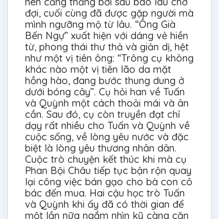
nên căng thẳng bởi sau bao lâu chờ
đợi, cuối cùng đã được gặp người mà
mình ngưỡng mộ từ lâu. “Ông Già
Bến Ngự” xuất hiện với dáng vẻ hiền
từ, phong thái thư thả và giản dị, hệt
như một vị tiên ông: “Trông cụ không
khác nào một vị tiên lão da mặt
hồng hào, đang bước thung dung ở
dưới bóng cây”. Cụ hỏi han về Tuấn
và Quỳnh một cách thoải mái và ân
cần. Sau đó, cụ còn truyền đạt chỉ
dạy rất nhiều cho Tuấn và Quỳnh về
cuộc sống, về lòng yêu nước và đặc
biệt là lòng yêu thương nhân dân.
Cuộc trò chuyện kết thúc khi mà cụ
Phan Bội Châu tiếp tục bận rộn quay
lại công việc bán gạo cho bà con cô
bác đến mua. Hai cậu học trò Tuấn
và Quỳnh khi ấy đã có thời gian để
một lần nữa ngắm nhìn kỹ càng căn