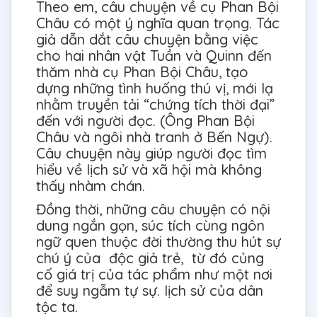
Theo em, câu chuyện về cụ Phan Bội
Châu có một ý nghĩa quan trọng. Tác
giả dẫn dắt câu chuyện bằng việc
cho hai nhân vật Tuần và Quinn đến
thăm nhà cụ Phan Bội Châu, tạo
dựng những tình huống thú vị, mới lạ
nhằm truyền tải “chứng tích thời đại”
đến với người đọc. (Ông Phan Bội
Châu và ngôi nhà tranh ở Bến Ngự).
Câu chuyện này giúp người đọc tìm
hiểu về lịch sử và xã hội mà không
thấy nhàm chán.
Đồng thời, những câu chuyện có nội
dung ngắn gọn, súc tích cùng ngôn
ngữ quen thuộc đời thường thu hút sự
chú ý của độc giả trẻ, từ đó củng
cố giá trị của tác phẩm như một nơi
để suy ngẫm tự sự. lịch sử của dân
tộc ta.