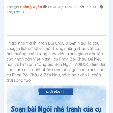
Tác giả
Hoàng Uyên
14:38 30/11/2023
14,308
Tag
Lớp 11
“Ngôi nhà tranh Phan Bội Châu ở Bến Ngự” là câu
chuyện lịch sử kể về một trong những nhân vật có
ảnh hưởng nhất trong cuộc đấu tranh giành độc lập
của nhân dân Việt Nam - cụ Phan Bội Châu. Để hiểu
hơn về hình ảnh “Ông Già Bến Ngự”, VUIHOC đem đến
cho các em chi tiết phần soạn bài ngôi nhà tranh của
cụ Phan Bội Châu ở Bến Ngự, sách ngữ văn 11 chân
trời sáng tạo.