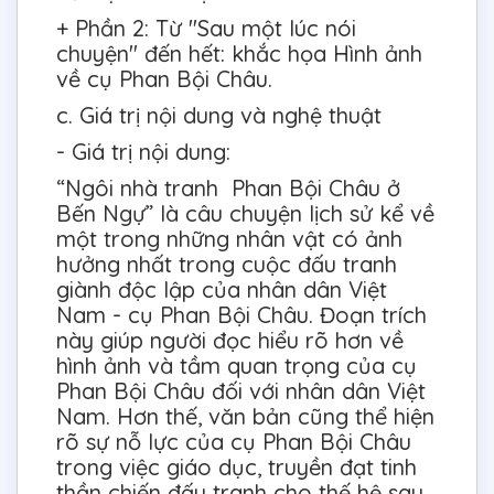
+ Phần 2: Từ "Sau một lúc nói
chuyện" đến hết: khắc họa Hình ảnh
về cụ Phan Bội Châu.
c. Giá trị nội dung và nghệ thuật
- Giá trị nội dung:
“Ngôi nhà tranh Phan Bội Châu ở
Bến Ngự” là câu chuyện lịch sử kể về
một trong những nhân vật có ảnh
hưởng nhất trong cuộc đấu tranh
giành độc lập của nhân dân Việt
Nam - cụ Phan Bội Châu. Đoạn trích
này giúp người đọc hiểu rõ hơn về
hình ảnh và tầm quan trọng của cụ
Phan Bội Châu đối với nhân dân Việt
Nam. Hơn thế, văn bản cũng thể hiện
rõ sự nỗ lực của cụ Phan Bội Châu
trong việc giáo dục, truyền đạt tinh
thần chiến đấu tranh cho thế hệ sau.