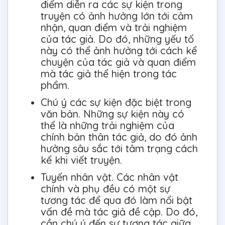
điểm diễn ra các sự kiện trong
truyện có ảnh hưởng lớn tới cảm
nhận, quan điểm và trải nghiệm
của tác giả. Do đó, những yếu tố
này có thể ảnh hưởng tới cách kể
chuyện của tác giả và quan điểm
mà tác giả thể hiện trong tác
phẩm.
Chú ý các sự kiện đặc biệt trong
văn bản. Những sự kiện này có
thể là những trải nghiệm của
chính bản thân tác giả, do đó ảnh
hưởng sâu sắc tới tâm trạng cách
kể khi viết truyện.
Tuyến nhân vật. Các nhân vật
chính và phụ đều có một sự
tương tác để qua đó làm nổi bật
vấn đề mà tác giả đề cập. Do đó,
cần chú ý đến sự tương tác giữa