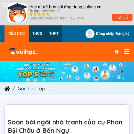
×
Học mượt hơn với ứng dụng vuihoc.vn
Từ lớp 1 đến lớp 12
Tải về
Dùng thử miễn phí trên
Play Store
TIỂU HỌC
THCS
THPT
Đăng nhập
Đăng ký
Góc học tập
Soạn bài ngôi nhà tranh của cụ Phan
Soạn bài ngôi nhà tranh của cụ Phan
Bội Châu ở Bến Ngự