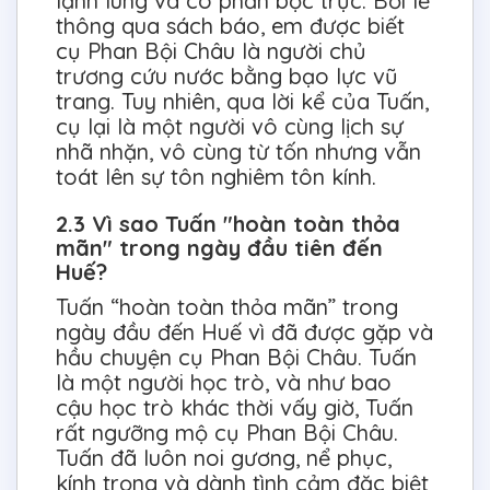
lạnh lùng và có phần bộc trực. Bởi lẽ
thông qua sách báo, em được biết
cụ Phan Bội Châu là người chủ
trương cứu nước bằng bạo lực vũ
trang. Tuy nhiên, qua lời kể của Tuấn,
cụ lại là một người vô cùng lịch sự
nhã nhặn, vô cùng từ tốn nhưng vẫn
toát lên sự tôn nghiêm tôn kính.
2.3 Vì sao Tuấn "hoàn toàn thỏa
mãn" trong ngày đầu tiên đến
Huế?
Tuấn “hoàn toàn thỏa mãn” trong
ngày đầu đến Huế vì đã được gặp và
hầu chuyện cụ Phan Bội Châu. Tuấn
là một người học trò, và như bao
cậu học trò khác thời vấy giờ, Tuấn
rất ngưỡng mộ cụ Phan Bội Châu.
Tuấn đã luôn noi gương, nể phục,
kính trọng và dành tình cảm đặc biệt