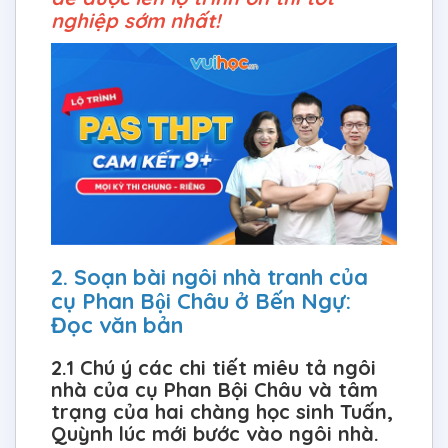
nghiệp sớm nhất!
2. Soạn bài ngôi nhà tranh của
cụ Phan Bội Châu ở Bến Ngự:
Đọc văn bản
2.1 Chú ý các chi tiết miêu tả ngôi
nhà của cụ Phan Bội Châu và tâm
trạng của hai chàng học sinh Tuấn,
Quỳnh lúc mới bước vào ngôi nhà.