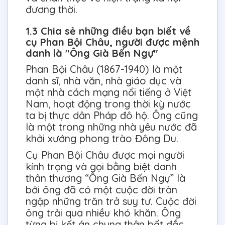
đương thời.
1.3 Chia sẻ những điều bạn biết về
cụ Phan Bội Châu, người được mệnh
danh là "Ông Già Bến Ngự"
Phan Bội Châu (1867-1940) là một
danh sĩ, nhà văn, nhà giáo dục và
một nhà cách mạng nổi tiếng ở Việt
Nam, hoạt động trong thời kỳ nước
ta bị thực dân Pháp đô hộ. Ông cũng
là một trong những nhà yêu nước đã
khởi xướng phong trào Đông Du.
Cụ Phan Bội Châu được mọi người
kính trọng và gọi bằng biệt danh
thân thương “Ông Già Bến Ngự” là
bởi ông đã có một cuộc đời tràn
ngập những trăn trở suy tư. Cuộc đời
ông trải qua nhiều khó khăn. Ông
từng bị kết án chung thân bất đắc