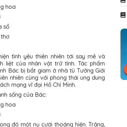
ng hoa
ờ
a sổ
 thơ
iện tình yêu thiên nhiên tới say mê và
 liệt của nhân vật trữ tình. Tác phẩm
nh Bác bị bắt giam ở nhà tù Tưởng Giới
hiên nhiên cùng với phong thái ung dung
cách mạng vĩ đại Hồ Chí Minh.
ảnh sống của Bác:
ng hoa
ờ
rong đó một nụ cười thoáng hiện. Trăng,