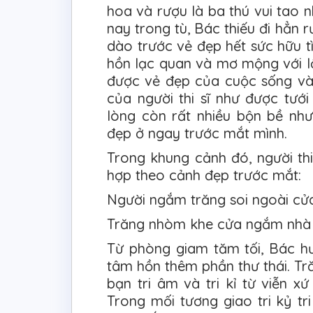
hoa và rượu là ba thú vui tao 
nay trong tù, Bác thiếu đi hẳn
dào trước vẻ đẹp hết sức hữu tì
hồn lạc quan và mơ mộng với lối
được vẻ đẹp của cuộc sống và 
của người thi sĩ như được tư
lòng còn rất nhiều bộn bề nh
đẹp ở ngay trước mắt mình.
Trong khung cảnh đó, người th
hợp theo cảnh đẹp trước mắt:
Người ngắm trăng soi ngoài cử
Trăng nhòm khe cửa ngắm nhà
Từ phòng giam tăm tối, Bác hư
tâm hồn thêm phần thư thái. T
bạn tri âm và tri kỉ từ viễn x
Trong mối tương giao tri kỷ tr