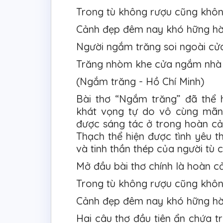
Trong tù không rượu cũng khô
Cảnh đẹp đêm nay khó hững h
Người ngắm trăng soi ngoài cử
Trăng nhòm khe cửa ngắm nhà
(Ngắm trăng - Hồ Chí Minh)
Bài thơ “Ngắm trăng” đã thể h
khát vọng tự do vô cùng mãnh
được sáng tác ở trong hoàn cả
Thạch thể hiện được tình yêu t
và tinh thần thép của người tù 
Mở đầu bài thơ chính là hoàn c
Trong tù không rượu cũng khô
Cảnh đẹp đêm nay khó hững h
Hai câu thơ đầu tiên ẩn chứa t