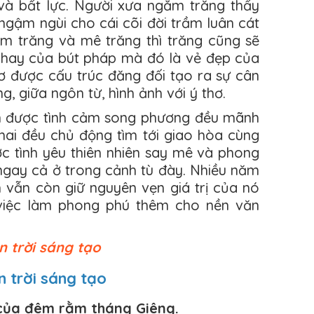
 và bất lực. Người xưa ngắm trăng thấy
ngậm ngùi cho cái cõi đời trầm luân cát
ắm trăng và mê trăng thì trăng cũng sẽ
i hay của bút pháp mà đó là vẻ đẹp của
ơ được cấu trúc đăng đối tạo ra sự cân
g, giữa ngôn từ, hình ảnh với ý thơ.
ện được tình cảm song phương đều mãnh
 hai đều chủ động tìm tới giao hòa cùng
ợc tình yêu thiên nhiên say mê và phong
ngay cả ở trong cảnh tù đày. Nhiều năm
 vẫn còn giữ nguyên vẹn giá trị của nó
iệc làm phong phú thêm cho nền văn
n trời sáng tạo
n trời sáng tạo
 của đêm rằm tháng Giêng.