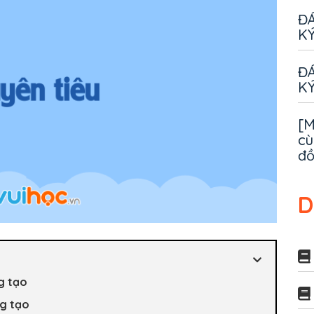
ĐÁ
KÝ
ĐÁ
KÝ
[M
cù
đ
D
ng tạo
ng tạo