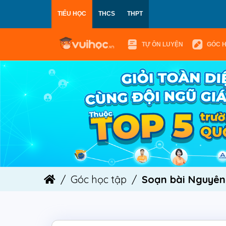
TIỂU HỌC
THCS
THPT
TỰ ÔN LUYỆN
GÓC 
Góc học tập
Soạn bài Nguyên 