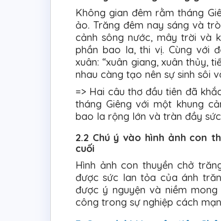
Không gian đêm rằm tháng Giên
ảo. Trăng đêm nay sáng và tr
cảnh sông nước, mây trời và 
phần bao la, thi vị. Cùng với
xuân: “xuân giang, xuân thủy, tiế
nhau càng tạo nên sự sinh sôi 
=> Hai câu thơ đầu tiên đã khắ
tháng Giêng với một khung cản
bao la rộng lớn và tràn đầy sức
2.2 Chú ý vào hình ảnh con t
cuối
Hình ảnh con thuyền chở trăng
được sức lan tỏa của ánh tră
được ý nguyện và niềm mong ư
công trong sự nghiệp cách mạn