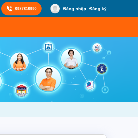
Đăng nhập
Đăng ký
0987810990