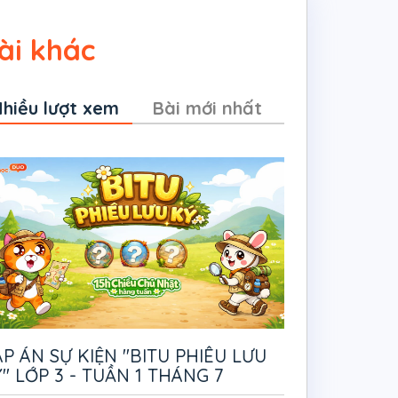
ài khác
hiều lượt xem
Bài mới nhất
P ÁN SỰ KIỆN "BITU PHIÊU LƯU
" LỚP 3 - TUẦN 1 THÁNG 7