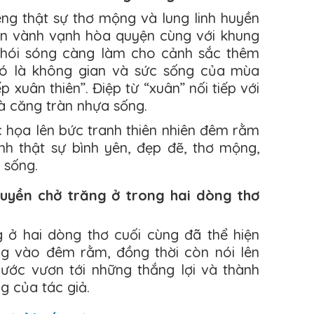
g thật sự thơ mộng và lung linh huyền
òn vành vạnh hòa quyện cùng với khung
khói sóng càng làm cho cảnh sắc thêm
 đó là không gian và sức sống của mùa
p xuân thiên”. Điệp từ “xuân” nối tiếp với
và căng tràn nhựa sống.
c họa lên bức tranh thiên nhiên đêm rằm
h thật sự bình yên, đẹp đẽ, thơ mộng,
 sống.
huyền chở trăng ở trong hai dòng thơ
 ở hai dòng thơ cuối cùng đã thể hiện
ng vào đêm rằm, đồng thời còn nói lên
ớc vươn tới những thắng lợi và thành
g của tác giả.