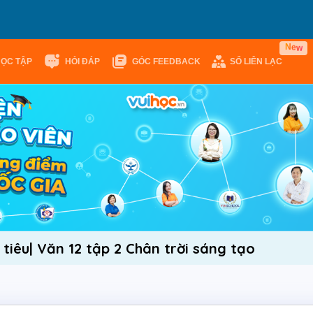
N
e
w
HỌC TẬP
HỎI ĐÁP
GÓC FEEDBACK
SỔ LIÊN LẠC
tiêu| Văn 12 tập 2 Chân trời sáng tạo