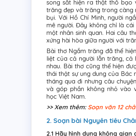
song sắt hiện ra thật thô bạo
trăng đẹp và trăng trong càng 
bụi. Với Hồ Chí Minh, người ng
mê người. Đây không chỉ là cá
một nhân sinh quan. Hai câu th
xứng hài hòa giữa người với trăn
Bài thơ Ngắm trăng đã thể hi
liệt của cả người lẫn trăng, cả
nhau. Bài thơ cũng thể hiện đư
thái thật sự ung dung của Bác 
tháng qua đi nhưng câu chuyện
và góp phần không nhỏ vào v
học Việt Nam.
>> Xem thêm:
Soạn văn 12 châ
2. Soạn bài Nguyên tiêu Châ
2.1 Hãy hình dung không gian