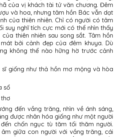
nhã của vị khách tài tử văn chương. Đêm
 rượu và hoa, nhưng tâm hồn Bác vẫn dạt
nh của thiên nhiên. Chỉ có người có tâm
 suy nghĩ tích cực mới có thể nhìn thấy
của thiên nhiên sau song sắt. Tâm hồn
ới mát bởi cảnh đẹp của đêm khuya. Dù
ưng không thể nào hững hờ trước cảnh
i sĩ giống như thả hồn mơ mộng và hòa
a sổ
 thơ
ớng đến vầng trăng, nhìn về ánh sáng,
răng được nhân hóa giống như một người
ứ đến chốn ngục tù tăm tối thăm người.
i âm giữa con người với vầng trăng, cái