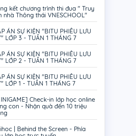
ng kết chương trình thi đua " Truy
m nhà Thông thái VNESCHOOL"
P ÁN SỰ KIỆN "BITU PHIÊU LƯU
" LỚP 3 - TUẦN 1 THÁNG 7
P ÁN SỰ KIỆN "BITU PHIÊU LƯU
" LỚP 2 - TUẦN 1 THÁNG 7
P ÁN SỰ KIỆN "BITU PHIÊU LƯU
" LỚP 1 - TUẦN 1 THÁNG 7
INIGAME] Check-in lớp học online
ng con - Nhận quà đến 10 triệu
ồng
ihoc | Behind the Screen - Phía
u lớp học trực tuyến