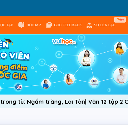
w
e
N
HỌC TẬP
HỎI ĐÁP
GÓC FEEDBACK
SỔ LIÊN LẠC
 trong tù: Ngắm trăng, Lai Tân| Văn 12 tập 2 