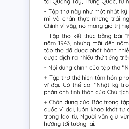
tại Quảng Tây, Trung Quốc, từ 
- Tập thơ này như một nhật ký b
mỉ và chân thực những trải ng
Chính vì vậy, nó mang giá trị hi
- Tập thơ kết thúc bằng bài “M
năm 1943, nhưng mãi đến năm 
tập thơ đã được phát hành nhiề
được dịch ra nhiều thứ tiếng trên
- Nội dung chính của tập thơ "N
+ Tập thơ thể hiện tâm hồn ph
vĩ đại. Có thể coi "Nhật ký t
phản ánh tinh thần của Chủ tịch
+ Chân dung của Bác trong tập 
quốc vĩ đại, luôn khao khát tự
trong lao tù, Người vẫn giữ vữ
hướng tới tương lai.