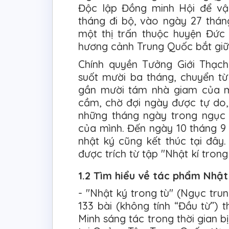
Độc lập Đồng minh Hội để vậ
tháng đi bộ, vào ngày 27 thán
một thị trấn thuộc huyện Đức
hương cảnh Trung Quốc bắt giữ v
Chính quyền Tưởng Giới Thạc
suốt mười ba tháng, chuyển từ
gần mười tám nhà giam của mư
cầm, chờ đợi ngày được tự do, 
những tháng ngày trong ngục t
của mình. Đến ngày 10 tháng 9
nhật ký cũng kết thúc tại đây.
được trích từ tập "Nhật kí trong
1.2 Tìm hiểu về tác phẩm Nhật
- "Nhật ký trong tù" (Ngục tru
133 bài (không tính “Đầu từ”) 
Minh sáng tác trong thời gian b