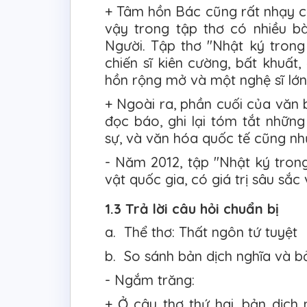
+ Tâm hồn Bác cũng rất nhạy cả
vậy trong tập thơ có nhiều bài
Người. Tập thơ "Nhật ký trong
chiến sĩ kiên cường, bất khuất
hồn rộng mở và một nghệ sĩ lớn
+ Ngoài ra, phần cuối của văn
đọc báo, ghi lại tóm tắt những 
sự, và văn hóa quốc tế cũng như
- Năm 2012, tập "Nhật ký tron
vật quốc gia, có giá trị sâu sắc 
1.3 Trả lời câu hỏi chuẩn bị
a. Thể thơ: Thất ngôn tứ tuyệt
b. So sánh bản dịch nghĩa và bả
- Ngắm trăng:
+ Ở câu thơ thứ hai, bản dịch