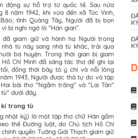
n động sự hỗ trợ từ quốc tế. Sau nửa
g 8 năm 1942, khi vừa đến xã Túc Vinh,
ĐÁ
 Bảo, tỉnh Quảng Tây, Người đã bị bọn
KÝ
ì bị nghi ngờ là “Hán gian”.
h đã giam giữ và hành hạ Người trong
ĐÁ
KÝ
 nhà tù này sang nhà tù khác, trải qua
ời ba huyện. Trong thời gian bị giam
Hồ Chí Minh đã sáng tác thơ để ghi lại
D
ối, đồng thời bày tỏ ý chí và nỗi lòng
 năm 1943, Người được thả tự do và tập
 Hai bài thơ "Ngắm trăng" và "Lai Tân"
 tù" dưới đây.
 kí trong tù
ng nhật ký) là một tập thơ chữ Hán gồm
theo thể Đường luật, do Chủ tịch Hồ Chí
ị chính quyền Tưởng Giới Thạch giam giữ