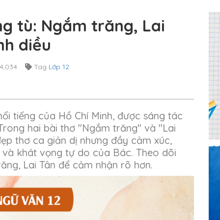
ng tù: Ngắm trăng, Lai
nh diều
4,034
Tag
Lớp 12
nổi tiếng của Hồ Chí Minh, được sáng tác
 Trong hai bài thơ "Ngắm trăng" và "Lai
đẹp thơ ca giản dị nhưng đầy cảm xúc,
n và khát vọng tự do của Bác. Theo dõi
răng, Lai Tân để cảm nhận rõ hơn.