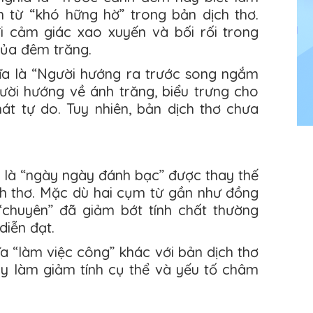
 từ “khó hững hờ” trong bản dịch thơ.
i cảm giác xao xuyến và bối rối trong
của đêm trăng.
hĩa là “Người hướng ra trước song ngắm
ười hướng về ánh trăng, biểu trưng cho
át tự do. Tuy nhiên, bản dịch thơ chưa
a là “ngày ngày đánh bạc” được thay thế
ch thơ. Mặc dù hai cụm từ gần như đồng
“chuyên” đã giảm bớt tính chất thường
diễn đạt.
ĩa “làm việc công” khác với bản dịch thơ
ày làm giảm tính cụ thể và yếu tố châm