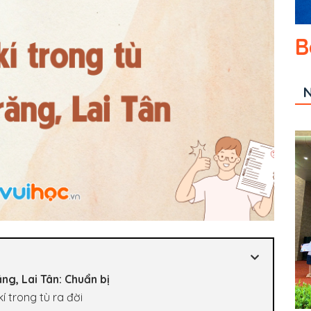
B
N
ng, Lai Tân: Chuẩn bị
kí trong tù ra đời