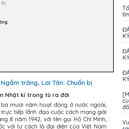
 tù
Tổ
tì
răng
ĐÁ
KÝ
ĐÁ
KÝ
ĐÁ
KÝ
: Ngắm trăng, Lai Tân: Chuẩn bị
[M
ẩm Nhật kí trong tù ra đời
cù
u ba mươi năm hoạt động ở nước ngoài,
đ
trực tiếp lãnh đạo cuộc cách mạng giải
ng 8 năm 1942, với tên gọi Hồ Chí Minh,
Vu
c với tư cách là đại diện của Việt Nam
sa