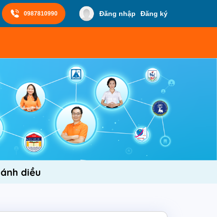
Đăng nhập
Đăng ký
0987810990
Cánh diều