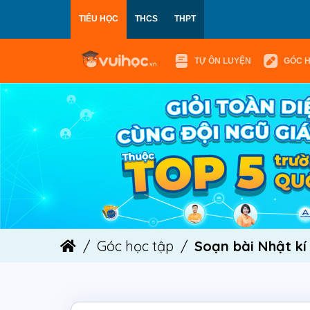
TIỂU HỌC
THCS
THPT
TỰ ÔN LUYỆN
GÓC 
Góc học tập
Soạn bài Nhật kí