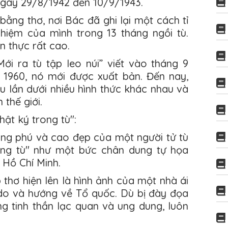
ngày 29/8/1942 đến 10/9/1943.
ằng thơ, nơi Bác đã ghi lại một cách tỉ
hiệm của mình trong 13 tháng ngồi tù.
ện thực rất cao.
ới ra tù tập leo núi” viết vào tháng 9
1960, nó mới được xuất bản. Đến nay,
u lần dưới nhiều hình thức khác nhau và
 thế giới.
hật ký trong tù":
ong phú và cao đẹp của một người tử tù
rong tù" như một bức chân dung tự họa
 Hồ Chí Minh.
thơ hiện lên là hình ảnh của một nhà ái
 do và hướng về Tổ quốc. Dù bị đày đọa
ng tinh thần lạc quan và ung dung, luôn