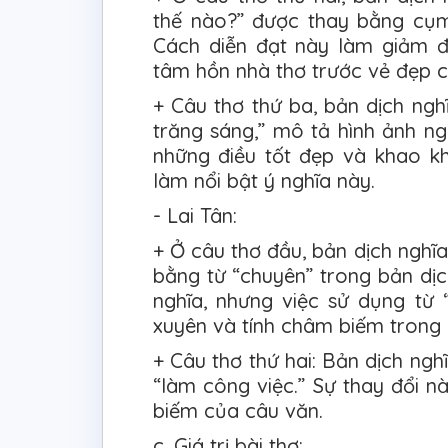
thế nào?” được thay bằng cụm
Cách diễn đạt này làm giảm đ
tâm hồn nhà thơ trước vẻ đẹp 
+ Câu thơ thứ ba, bản dịch ng
trăng sáng,” mô tả hình ảnh ng
những điều tốt đẹp và khao kh
làm nổi bật ý nghĩa này.
- Lai Tân:
+ Ở câu thơ đầu, bản dịch nghĩ
bằng từ “chuyên” trong bản dị
nghĩa, nhưng việc sử dụng từ 
xuyên và tính châm biếm trong 
+ Câu thơ thứ hai: Bản dịch ngh
“làm công việc.” Sự thay đổi n
biếm của câu văn.
c. Giá trị bài thơ: