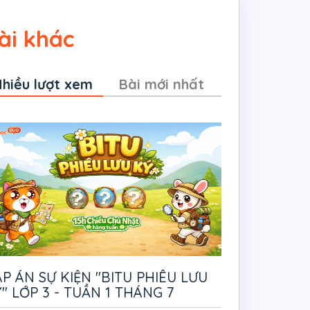
ài khác
hiều lượt xem
Bài mới nhất
P ÁN SỰ KIỆN "BITU PHIÊU LƯU
" LỚP 3 - TUẦN 1 THÁNG 7