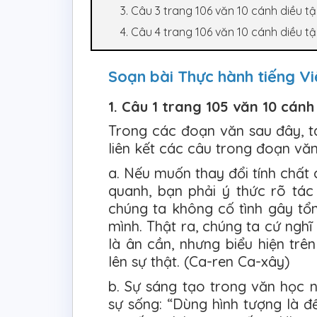
3. Câu 3 trang 106 văn 10 cánh diều t
4. Câu 4 trang 106 văn 10 cánh diều t
Soạn bài Thực hành tiếng Vi
1. Câu 1 trang 105 văn 10 cánh
Trong các đoạn văn sau đây, t
liên kết các câu trong đoạn vă
a. Nếu muốn thay đổi tính chất
quanh, bạn phải ý thức rõ tác
chúng ta không cố tình gây tổ
mình. Thật ra, chúng ta cứ nghĩ
là ân cần, nhưng biểu hiện trê
lên sự thật. (Ca-ren Ca-xây)
b. Sự sáng tạo trong văn học n
sự sống: “Dùng hình tượng là đ