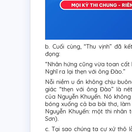
b. Cuối cùng, “Thu vịnh” đã k
đọng:
“Nhân hứng cũng vừa toan cất 
Nghĩ ra lại thẹn với ông Đào.”
Nỗi niềm u ẩn không chịu buô
giác “thẹn với ông Đào” là n
của Nguyễn Khuyến. Nó không c
bóng xuống cả ba bài thơ, làm
Nguyễn Khuyến: một thi nhân ta
Sơn).
c. Tại sao chúng ta cư xử thô l