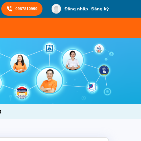
Đăng nhập
Đăng ký
0987810990
2