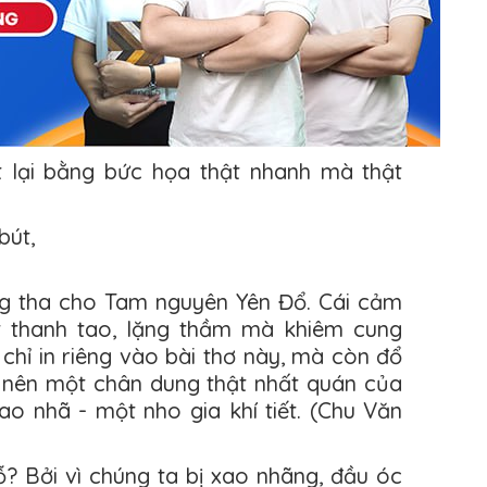
ết lại bằng bức họa thật nhanh mà thật
bút,
ng tha cho Tam nguyên Yên Đổ. Cái cảm
ét thanh tao, lặng thầm mà khiêm cung
hỉ in riêng vào bài thơ này, mà còn đổ
 nên một chân dung thật nhất quán của
o nhã - một nho gia khí tiết. (Chu Văn
ỗ? Bởi vì chúng ta bị xao nhãng, đầu óc