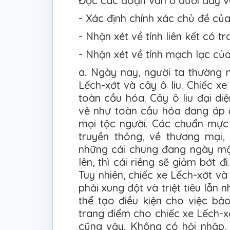
Đọc các đoạn văn ở dưới đây và
- Xác định chính xác chủ đề củ
- Nhận xét về tính liên kết có t
- Nhận xét về tính mạch lạc củ
a. Ngày nay, người ta thường n
Lếch-xớt và cây ô liu. Chiếc xe
toàn cầu hóa. Cây ô liu đại di
vẻ như toàn cầu hóa đang áp
mọi tộc người. Các chuẩn mực 
truyền thông, về thương mại, 
những cái chung đang ngày một
lên, thì cái riêng sẽ giảm bớt 
Tuy nhiên, chiếc xe Lếch-xớt và
phải xung đột và triệt tiêu lẫn 
thể tạo điều kiện cho việc bảo
trang điểm cho chiếc xe Lếch-xớ
cũng vậy. Không có hội nhập,