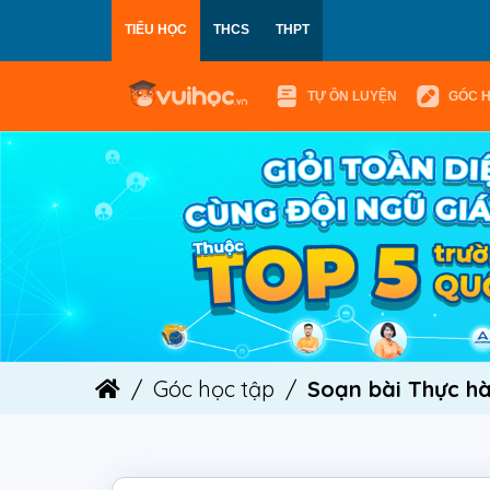
TIỂU HỌC
THCS
THPT
TỰ ÔN LUYỆN
GÓC 
Góc học tập
Soạn bài Thực hà