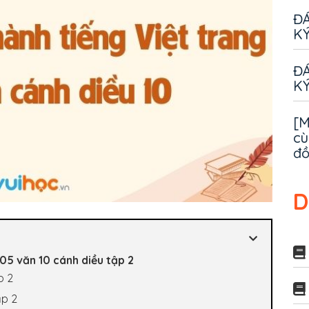
ĐÁ
KÝ
ĐÁ
KÝ
[M
cù
đ
D
05 văn 10 cánh diều tập 2
p 2
ập 2