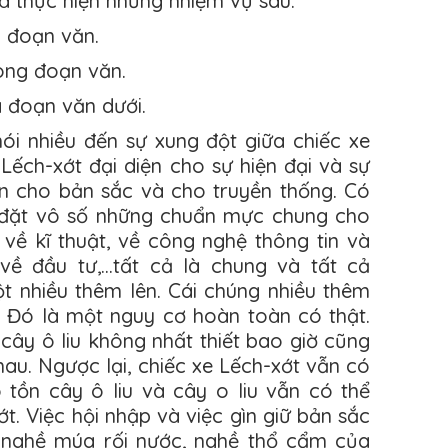
 thực hiện những nhiệm vụ sau:
a đoạn văn.
rong đoạn văn.
a đoạn văn dưới.
ói nhiều đến sự xung đột giữa chiếc xe
 Lếch-xớt đại diện cho sự hiện đại và sự
ện cho bản sắc và cho truyền thống. Có
 đặt vô số những chuẩn mực chung cho
về kĩ thuật, về công nghệ thông tin và
về đầu tư,...tất cả là chung và tất cả
 nhiều thêm lên. Cái chúng nhiều thêm
đi. Đó là một nguy cơ hoàn toàn có thật.
 cây ô liu không nhất thiết bao giờ cũng
nhau. Ngược lại, chiếc xe Lếch-xớt vẫn có
 tồn cây ô liu và cây o liu vẫn có thể
t. Việc hội nhập và việc gìn giữ bản sắc
 nghề múa rối nước, nghề thổ cẩm của