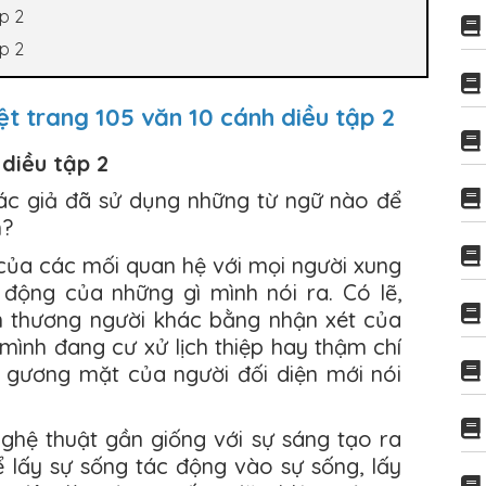
ập 2
ập 2
ệt trang 105 văn 10 cánh diều tập 2
 diều tập 2
ác giả đã sử dụng những từ ngữ nào để
n?
 của các mối quan hệ với mọi người xung
 động của những gì mình nói ra. Có lẽ,
n thương người khác bằng nhận xét của
 mình đang cư xử lịch thiệp hay thậm chí
n gương mặt của người đối diện mới nói
ghệ thuật gần giống với sự sáng tạo ra
ể lấy sự sống tác động vào sự sống, lấy