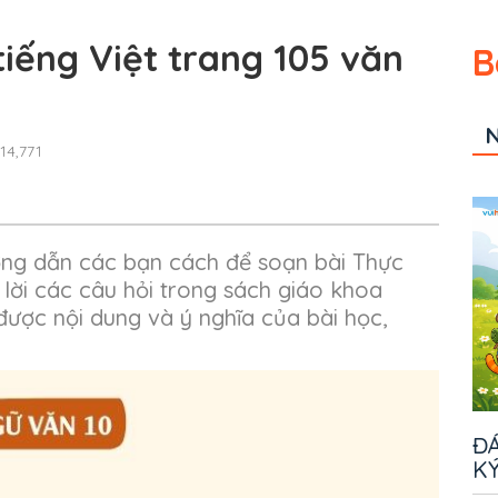
iếng Việt trang 105 văn
B
N
14,771
ớng dẫn các bạn cách để soạn bài Thực
ả lời các câu hỏi trong sách giáo khoa
được nội dung và ý nghĩa của bài học,
ĐÁ
KÝ