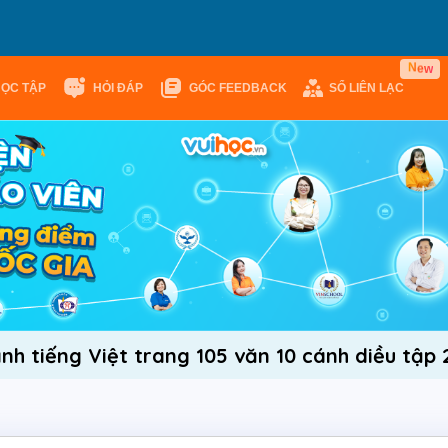
N
e
w
HỌC TẬP
HỎI ĐÁP
GÓC FEEDBACK
SỔ LIÊN LẠC
nh tiếng Việt trang 105 văn 10 cánh diều tập 