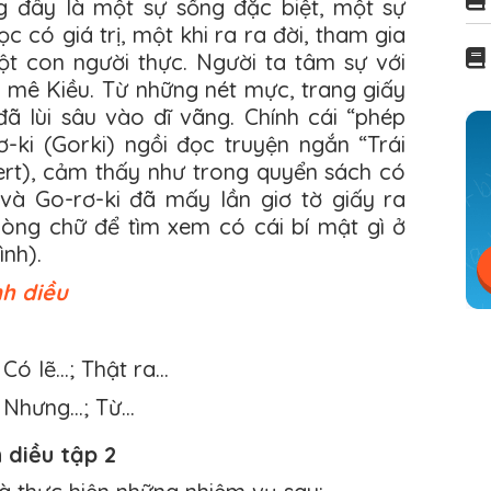
g đây là một sự sống đặc biệt, một sự
c có giá trị, một khi ra ra đời, tham gia
ột con người thực. Người ta tâm sự với
à mê Kiều. Từ những nét mực, trang giấy
đã lùi sâu vào dĩ vãng. Chính cái “phép
-ki (Gorki) ngồi đọc truyện ngắn “Trái
bert), cảm thấy như trong quyển sách có
 và Go-rơ-ki đã mấy lần giơ tờ giấy ra
dòng chữ để tìm xem có cái bí mật gì ở
nh).
h diều
 Có lẽ…; Thật ra…
: Nhưng…; Từ…
 diều tập 2