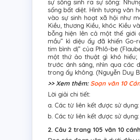
sự sống sinh ra sự sống: Nhưn
sống bất diệt. Hình tượng văn họ
vào sự sinh hoạt xã hội như m
Kiều, thương Kiều, khóc Kiều v
bỗng hiện lên cả một thế giới 
mầu” kì diệu ấy đã khiến Go-rơ
tim bình dị” của Phlô-be (Flau
một thứ ảo thuật gì khó hiểu;
trước ánh sáng, nhìn qua các 
trong ấy không. (Nguyễn Duy Bì
>> Xem thêm:
Soạn văn 10 Cán
Lời giải chi tiết:
a. Các từ liên kết được sử dụng:
b. Các từ liên kết được sử dụng
2. Câu 2 trang 105 văn 10 cánh