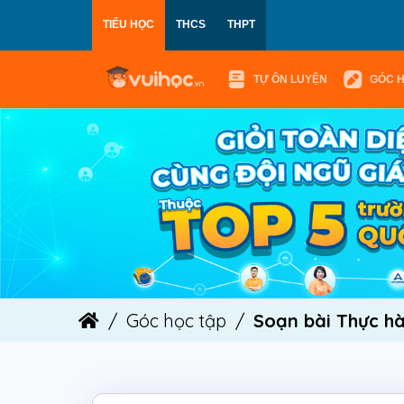
TIỂU HỌC
THCS
THPT
TỰ ÔN LUYỆN
GÓC 
Góc học tập
Soạn bài Thực hà