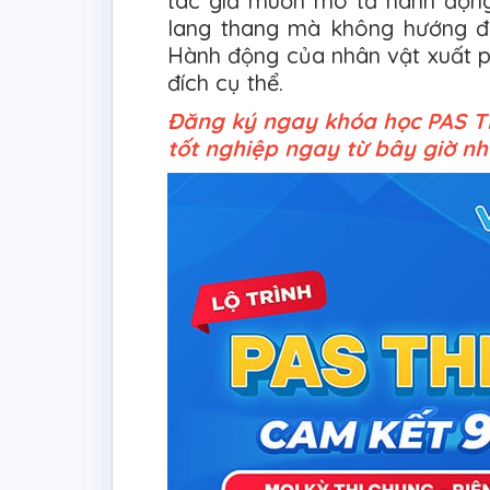
tác giả muốn mô tả hành động 
lang thang mà không hướng đ
Hành động của nhân vật xuất p
đích cụ thể.
Đăng ký ngay khóa học PAS THP
tốt nghiệp ngay từ bây giờ nh