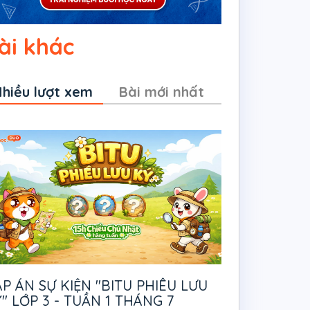
ài khác
hiều lượt xem
Bài mới nhất
P ÁN SỰ KIỆN "BITU PHIÊU LƯU
" LỚP 3 - TUẦN 1 THÁNG 7