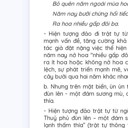
Bỏ quên năm ngoái mùa ho
Năm nay bưởi chừng hối tiếc
Ra hoa nhiều gấp đôi ba.
- Hiện tượng đảo đi trật tự
mạnh vấn đề, tăng cường khả 
tác giả đặt nặng việc thể hiện
năm nay nở hoa "nhiều gấp đôi
ra ít hoa hoặc không nở hoa 
lệch, sự phát triển mạnh mẽ, v
cây bưởi qua hai năm khác nha
b. Nhưng trên mặt biển, ùn ùn
đùn lên - một đám sương mù, 
thía.
- Hiện tượng đảo trật tự từ ng
Thuỷ phủ đùn lên – một đám 
lạnh thấm thía” (trật tự thôn