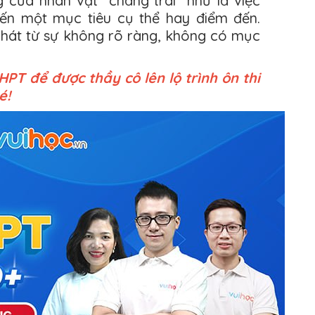
của nhân vật "chàng trai" như là việc
ến một mục tiêu cụ thể hay điểm đến.
hát từ sự không rõ ràng, không có mục
T để được thầy cô lên lộ trình ôn thi
é!