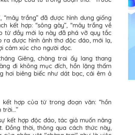
”, “mây trắng” đã được hình dung giống
ch kết hợp: “sông gày”, “mây trắng về
p từ đầy mới lạ này đã phá vỡ quy tắc
 ra được hình ảnh thơ độc đáo, mới lạ,
ợi cảm xúc cho người đọc.
háng Giêng, chàng trai ấy lang thang
àng đi không mục đích, hồn lặng thấm
ng hơi biêng biếc như dát bạc, cái êm ả
 kết hợp của từ trong đoạn văn: “hồn
 trời…”
sự kết hợp độc đáo, tác giả muốn nâng
t. Đồng thời, thông qua cách thức này,