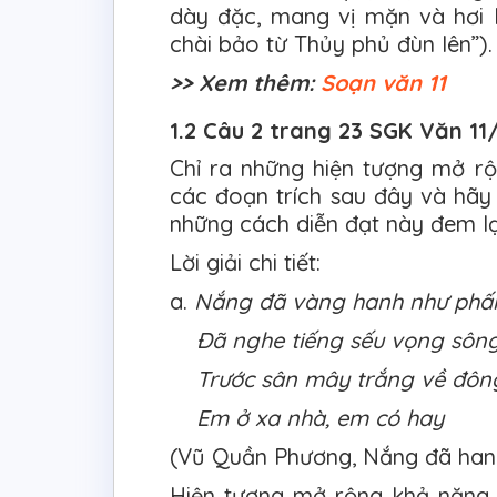
dày đặc, mang vị mặn và hơi 
chài bảo từ Thủy phủ đùn lên”).
>> Xem thêm:
Soạn văn 11
1.2 Câu 2 trang 23 SGK Văn 11
Chỉ ra những hiện tượng mở r
các đoạn trích sau đây và hãy
những cách diễn đạt này đem lạ
Lời giải chi tiết:
a.
Nắng đã vàng hanh như phấ
Đã nghe tiếng sếu vọng sông
Trước sân mây trắng về đôn
Em ở xa nhà, em có hay
(Vũ Quần Phương, Nắng đã hanh
Hiện tượng mở rộng khả năng 