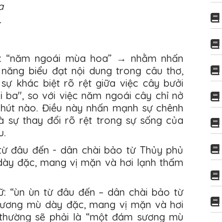
a
 từ: “năm ngoái mùa hoa” → nhằm nhấn
năng biểu đạt nội dung trong câu thơ,
 sự khác biệt rõ rệt giữa việc cây bưởi
 ba", so với việc năm ngoái cây chỉ nở
chút nào. Điều này nhấn mạnh sự chênh
à sự thay đổi rõ rệt trong sự sống của
u.
 từ đâu đến - dân chài bảo từ Thủy phủ
dày đặc, mang vị mặn và hơi lạnh thấm
ữ: “ùn ùn từ đâu đến – dân chài bảo từ
sương mù dày đặc, mang vị mặn và hơi
g thường sẽ phải là “một đám sương mù