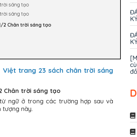
trời sáng tạo
ĐÁ
trời sáng tạo
KÝ
1/2 Chân trời sáng tạo
ĐÁ
KÝ
[M
cù
 Việt trang 23 sách chân trời sáng
đ
D
/2 Chân trời sáng tạo
 từ ngữ ở trong các trường hợp sau và
n tượng này.