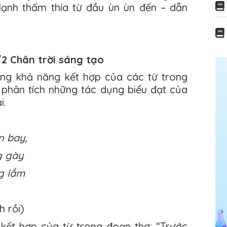
lạnh thấm thía từ đầu ùn ùn đến – dẫn
/2 Chân trời sáng tạo
ộng khả năng kết hợp của các từ trong
 phân tích những tác dụng biểu đạt của
i.
n bay,
 gày
g lắm
 rồi)
kết hợp của từ trong đoạn thơ: “Trước