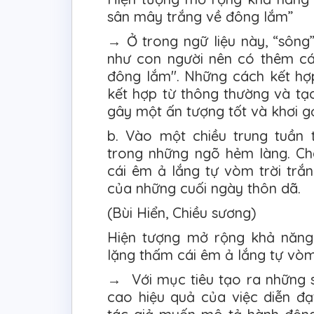
sân mây trắng về đông lắm”
→ Ở trong ngữ liệu này, “sông
như con người nên có thêm cá
đông lắm". Những cách kết hợ
kết hợp từ thông thường và tạo
gây một ấn tượng tốt và khơi g
b. Vào một chiều trung tuần t
trong những ngõ hẻm làng. Ch
cái êm ả lắng tự vòm trời trắ
của những cuối ngày thôn dã.
(Bùi Hiển, Chiều sương)
Hiện tượng mở rộng khả năng
lặng thấm cái êm ả lắng tự vòm
→ Với mục tiêu tạo ra những 
cao hiệu quả của việc diễn đạ