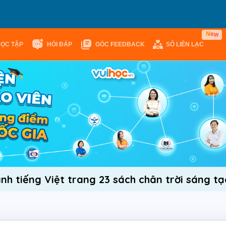
w
e
N
HỌC TẬP
HỎI ĐÁP
GÓC FEEDBACK
SỔ LIÊN LẠC
nh tiếng Việt trang 23 sách chân trời sáng tạo