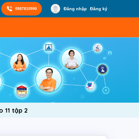
Đăng nhập
Đăng ký
0987810990
 11 tập 2