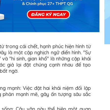
từ trong cái chết, hạnh phúc hiện hình từ
 Đây là một cặp nghịch ngữ điển hình. "Sự
 và "hi sinh, gian khổ" là những cặp khái
tác giả lại đặt chúng cạnh nhau để tạo
bất ngờ.
ng mạnh: Việc đặt hai khái niệm đối lập
g phản mạnh mẽ, gây ấn tượng sâu sắc
 sống: Câu văn này thể hiện một quan