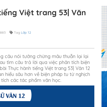
iếng Việt trang 53| Văn
,883
Tag
Lớp 12
ng câu nói tưởng chừng mâu thuẫn lại lại
 tìm câu trả lời qua việc phân tích biện
bài Thực hành tiếng Việt trang 53| Văn 12
bạn hiểu sâu hơn về biện pháp tu từ nghịch
tích các tác phẩm văn học.