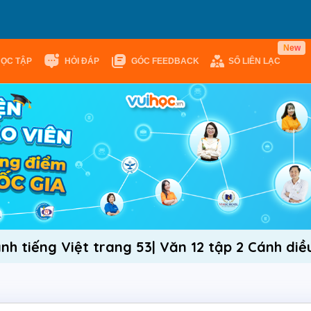
N
e
w
HỌC TẬP
HỎI ĐÁP
GÓC FEEDBACK
SỔ LIÊN LẠC
nh tiếng Việt trang 53| Văn 12 tập 2 Cánh diề