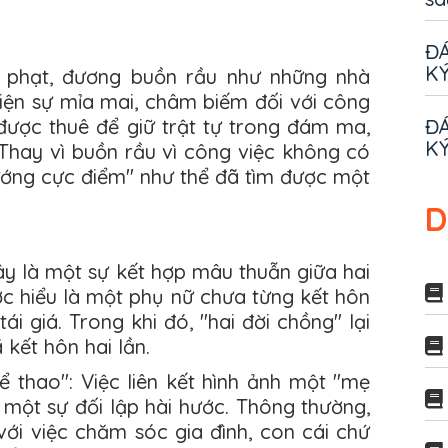
ĐÁ
KÝ
 phạt, đương buồn rầu như những nhà
iện sự mỉa mai, châm biếm đối với công
ĐÁ
 được thuê để giữ trật tự trong đám ma,
KÝ
 Thay vì buồn rầu vì công việc không có
sướng cực điểm" như thể đã tìm được một
D
 Đây là một sự kết hợp mâu thuẫn giữa hai
ợc hiểu là một phụ nữ chưa từng kết hôn
 giá. Trong khi đó, "hai đời chồng" lại
 kết hôn hai lần.
ể thao": Việc liên kết hình ảnh một "mẹ
a một sự đối lập hài hước. Thông thường,
với việc chăm sóc gia đình, con cái chứ