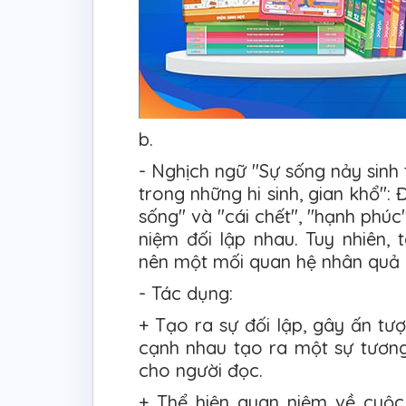
b.
- Nghịch ngữ "Sự sống nảy sinh 
trong những hi sinh, gian khổ":
sống" và "cái chết", "hạnh phúc"
niệm đối lập nhau. Tuy nhiên, 
nên một mối quan hệ nhân quả 
- Tác dụng:
+ Tạo ra sự đối lập, gây ấn tượ
cạnh nhau tạo ra một sự tươn
cho người đọc.
+ Thể hiện quan niệm về cuộc