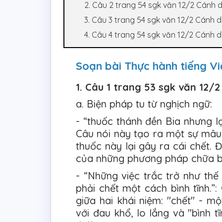
2. Câu 2 trang 54 sgk văn 12/2 Cánh d
3. Câu 3 trang 54 sgk văn 12/2 Cánh d
4. Câu 4 trang 54 sgk văn 12/2 Cánh d
Soạn bài Thực hành tiếng Vi
1. Câu 1 trang 53 sgk văn 12/
a. Biện pháp tu từ nghịch ngữ:
- “thuốc thánh đền Bia nhưng l
Câu nói này tạo ra một sự mâu 
thuốc này lại gây ra cái chết. 
của những phương pháp chữa b
- “Những việc trắc trở như th
phải chết một cách bình tĩnh.”
giữa hai khái niệm: "chết" - mộ
với đau khổ, lo lắng và "bình t