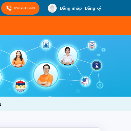
Đăng nhập
Đăng ký
0987810990
u