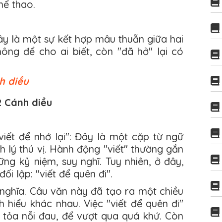
hể thao.
ây là một sự kết hợp mâu thuẫn giữa hai
hông để cho ai biết, còn "đã hở" lại có
h diều
2 Cánh diều
viết để nhớ lại": Đây là một cặp từ ngữ
h lý thú vị. Hành động "viết" thường gắn
hững kỷ niệm, suy nghĩ. Tuy nhiên, ở đây,
ối lập: "viết để quên đi".
 nghĩa. Câu văn này đã tạo ra một chiều
 hiểu khác nhau. Việc "viết để quên đi"
i tỏa nỗi đau, để vượt qua quá khứ. Còn