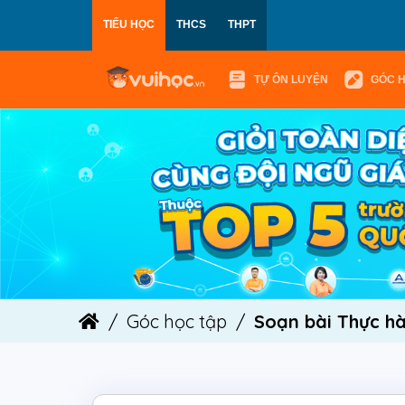
TIỂU HỌC
THCS
THPT
TỰ ÔN LUYỆN
GÓC 
Góc học tập
Soạn bài Thực hà