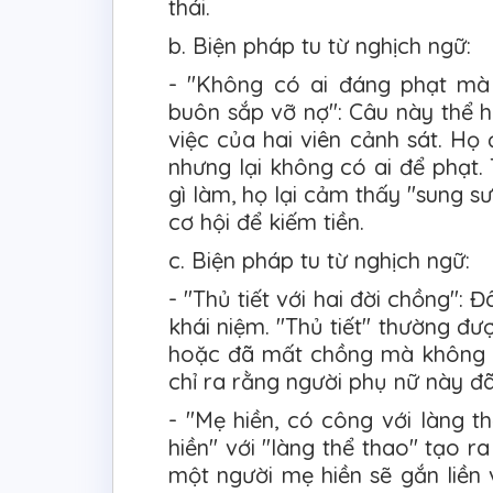
thái.
b. Biện pháp tu từ nghịch ngữ:
- "Không có ai đáng phạt mà
buôn sắp vỡ nợ": Câu này thể h
việc của hai viên cảnh sát. Họ
nhưng lại không có ai để phạt.
gì làm, họ lại cảm thấy "sung 
cơ hội để kiếm tiền.
c. Biện pháp tu từ nghịch ngữ:
- "Thủ tiết với hai đời chồng":
khái niệm. "Thủ tiết" thường đư
hoặc đã mất chồng mà không tái
chỉ ra rằng người phụ nữ này đã
- "Mẹ hiền, có công với làng th
hiền" với "làng thể thao" tạo r
một người mẹ hiền sẽ gắn liền 