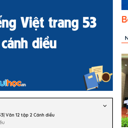
B
N
3| Văn 12 tập 2 Cánh diều
iều