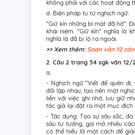
không phải với các hoạt động t
d. Biện pháp tu từ nghịch ngữ:
"Giữ kín những bí mật đã hở": Đ
khái niệm. "Giữ kín" nghĩa là k
nghĩa là đã bị lộ ra ngoài.
>> Xem thêm:
Soạn văn 12 cán
2. Câu 2 trang 54 sgk văn 12/
a.
- Nghịch ngữ "Viết để quên đi, 
đối lập nhau, tạo nên một nghịc
liền với việc ghi nhớ, lưu giữ n
tác giả lại đặt ra một mục đích đ
- Tác dụng: Tạo sự sâu sắc, đa
sâu tư tưởng, gợi mở nhiều cách
có thể hiểu là một cách để giả