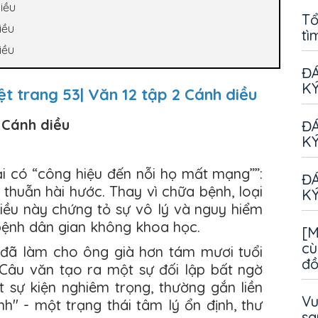
iều
Tổ
iều
tì
iều
ĐÁ
KÝ
ệt trang 53| Văn 12 tập 2 Cánh diều
2 Cánh diều
ĐÁ
KÝ
ại có “công hiệu đến nỗi họ mất mạng””:
ĐÁ
thuẫn hài hước. Thay vì chữa bệnh, loại
KÝ
Điều này chứng tỏ sự vô lý và nguy hiểm
ệnh dân gian không khoa học.
[M
cù
ế đã làm cho ông già hơn tám mươi tuổi
đ
: Câu văn tạo ra một sự đối lập bất ngờ
t sự kiện nghiêm trọng, thường gắn liền
Vu
ĩnh" - một trạng thái tâm lý ổn định, thư
sa