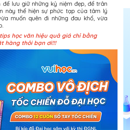
ch để lưu giữ những kỷ niệm đẹp, để trân
n này thể hiện sự phức tạp của tâm lý
 vừa muốn quên đi những đau khổ, vừa
p.
ips học văn hiệu quả giá chỉ bằng
 hàng thôi bạn ơi!!!