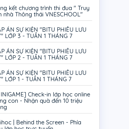
ng kết chương trình thi đua " Truy
m nhà Thông thái VNESCHOOL"
P ÁN SỰ KIỆN "BITU PHIÊU LƯU
" LỚP 3 - TUẦN 1 THÁNG 7
P ÁN SỰ KIỆN "BITU PHIÊU LƯU
" LỚP 2 - TUẦN 1 THÁNG 7
P ÁN SỰ KIỆN "BITU PHIÊU LƯU
" LỚP 1 - TUẦN 1 THÁNG 7
INIGAME] Check-in lớp học online
ng con - Nhận quà đến 10 triệu
ồng
ihoc | Behind the Screen - Phía
u lớp học trực tuyến