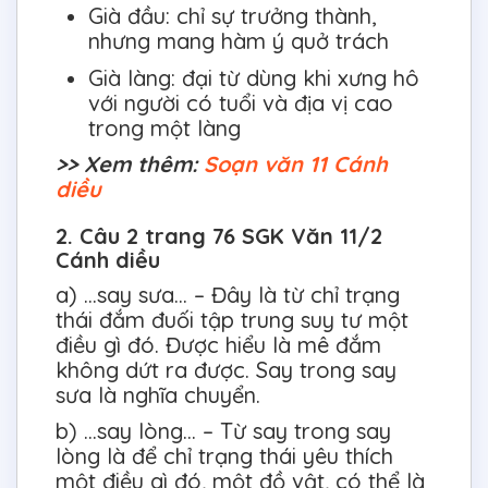
Già đầu: chỉ sự trưởng thành,
nhưng mang hàm ý quở trách
Già làng: đại từ dùng khi xưng hô
với người có tuổi và địa vị cao
trong một làng
>> Xem thêm:
Soạn văn 11 Cánh
diều
2. Câu 2 trang 76 SGK Văn 11/2
Cánh diều
a) ...say sưa... – Đây là từ chỉ trạng
thái đắm đuối tập trung suy tư một
điều gì đó. Được hiểu là mê đắm
không dứt ra được. Say trong say
sưa là nghĩa chuyển.
b) ...say lòng... – Từ say trong say
lòng là để chỉ trạng thái yêu thích
một điều gì đó, một đồ vật, có thể là