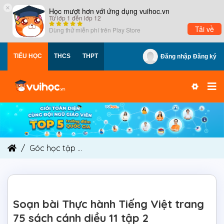
×
Học mượt hơn với ứng dụng vuihoc.vn
Từ lớp 1 đến lớp 12
Tải về
Dùng thử miễn phí trên
Play Store
TIỂU HỌC
THCS
THPT
Đăng nhập
Đăng ký
Góc học tập
Soạn bài Thực hành Tiếng Việt tran
Soạn bài Thực hành Tiếng Việt trang
75 sách cánh diều 11 tập 2