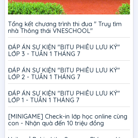
Tổng kết chương trình thi đua " Truy tìm
nhà Thông thái VNESCHOOL"
ĐÁP ÁN SỰ KIỆN "BITU PHIÊU LƯU KÝ"
LỚP 3 - TUẦN 1 THÁNG 7
ĐÁP ÁN SỰ KIỆN "BITU PHIÊU LƯU KÝ"
LỚP 2 - TUẦN 1 THÁNG 7
ĐÁP ÁN SỰ KIỆN "BITU PHIÊU LƯU KÝ"
LỚP 1 - TUẦN 1 THÁNG 7
[MINIGAME] Check-in lớp học online cùng
con - Nhận quà đến 10 triệu đồng