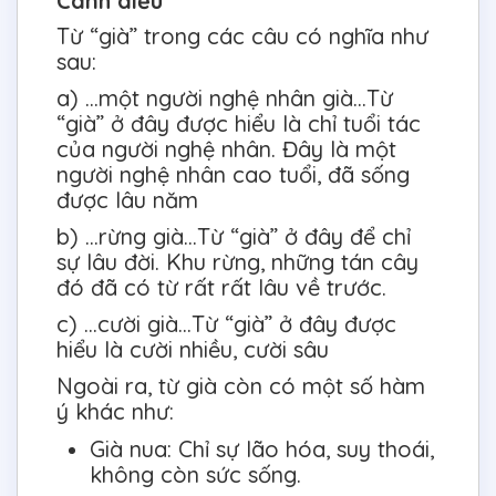
Cánh diều
Từ “già” trong các câu có nghĩa như
sau:
a) ...một người nghệ nhân già...Từ
“già” ở đây được hiểu là chỉ tuổi tác
của người nghệ nhân. Đây là một
người nghệ nhân cao tuổi, đã sống
được lâu năm
b) ...rừng già…Từ “già” ở đây để chỉ
sự lâu đời. Khu rừng, những tán cây
đó đã có từ rất rất lâu về trước.
c) ...cười già…Từ “già” ở đây được
hiểu là cười nhiều, cười sâu
Ngoài ra, từ già còn có một số hàm
ý khác như:
Già nua: Chỉ sự lão hóa, suy thoái,
không còn sức sống.