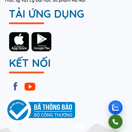
Thạc sỹ Vật Lý Đại học Sư phạm Hà Nội
TẢI ỨNG DỤNG
KẾT NỐI