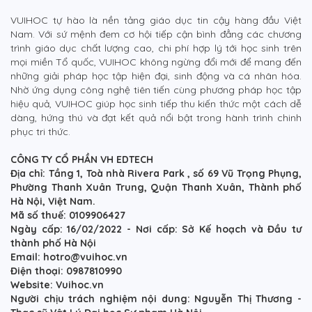
VUIHOC tự hào là nền tảng giáo dục tin cậy hàng đầu Việt
Nam. Với sứ mệnh đem cơ hội tiếp cận bình đẳng các chương
trình giáo dục chất lượng cao, chi phí hợp lý tới học sinh trên
mọi miền Tổ quốc, VUIHOC không ngừng đổi mới để mang đến
những giải pháp học tập hiện đại, sinh động và cá nhân hóa.
Nhờ ứng dụng công nghệ tiên tiến cùng phương pháp học tập
hiệu quả, VUIHOC giúp học sinh tiếp thu kiến thức một cách dễ
dàng, hứng thú và đạt kết quả nổi bật trong hành trình chinh
phục tri thức.
CÔNG TY CỔ PHẦN VH EDTECH
Địa chỉ: Tầng 1, Toà nhà Rivera Park , số 69 Vũ Trọng Phụng,
Phường Thanh Xuân Trung, Quận Thanh Xuân, Thành phố
Hà Nội, Việt Nam.
Mã số thuế: 0109906427
Ngày cấp: 16/02/2022 - Nơi cấp: Sở Kế hoạch và Đầu tư
thành phố Hà Nội
Email: hotro@vuihoc.vn
Điện thoại: 0987810990
Website: Vuihoc.vn
Người chịu trách nghiệm nội dung: Nguyễn Thị Thương -