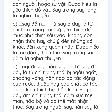
con người, hoặc sự vật. Được hiểu là
yêu thích đồ vật. Say trong say lòng
là nghĩa chuyển.
c) ...say đắm... – Từ say ở đây là từ
chỉ tâm trạng cực kỳ yêu thích đến
mức như chìm sâu vào, không còn
nhận thức hay chú ý đến những cái
khác, đến xung quanh nữa. Được hiểu
là mê đắm, thích thú. Say trong say
đắm là nghĩa chuyển.
d) ...người say...hắn say... – Từ say ở
đây là từ chỉ trạng thái bị ngây ngất,
choáng váng, nôn nao do tác động
của rượu, thuốc hay các chất có tác
dụng kích thích hệ thần kinh. Say ở
đây ám chỉ trạng thái cảm xúc mê
man, não bộ và cơ thể mất nhận
thức. Say trong người say, hắn say là