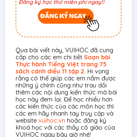
Đăng ký học thử miễn phí ngay!!
Qua bài viết này, VUIHOC đã cung
cấp cho các em chi tiết
Soạn bài
Thực hành Tiếng Việt trang 75
sách cánh diều 11 tập 2
. Hi vọng
rằng có thể giúp các em nắm được
những ý chính cũng như trau dồi
thêm các nội dung kiến thức mà bài
học này đem lại. Để học nhiều hơn
các kiến thức của các môn học thì
các em hãy nhanh tay truy cập và
website
vuihoc.vn
hoặc đăng ký
khoá học với các thầy cô giáo của
VUIHOC ngay bây giờ nhé!