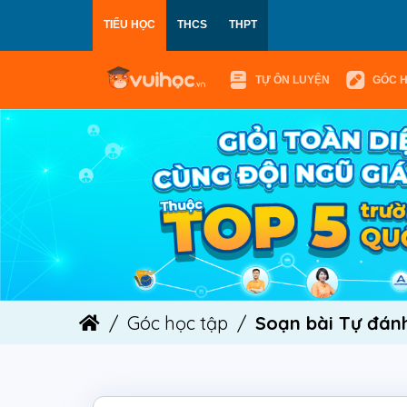
TIỂU HỌC
THCS
THPT
TỰ ÔN LUYỆN
GÓC 
Góc học tập
Soạn bài Tự đánh