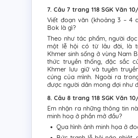
7. Câu 7 trang 118 SGK Văn 10
Viết đoạn văn (khoảng 3 – 4 d
Bok là gì?
Theo như tác phẩm, người đọc
một lễ hội có từ lâu đời, là
Khmer sinh sống ở vùng Nam Bộ.
thức truyền thống, đặc sắc c
Khmer lưu giữ và tuyên truyề
cúng của mình. Ngoài ra trong
được người dân mong đợi như đ
8. Câu 8 trang 118 SGK Văn 10
Em nhận ra những thông tin nà
minh hoạ ở phần mở đầu?
Qua hình ảnh minh họa ở đoạ
Bức tranh lễ hội náo nhiệt,