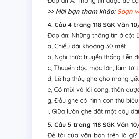
Đáp án A. Thông tin được đề cậ
>> Mời bạn tham khảo:
Soạn v
4. Câu 4 trang 118 SGK Văn 10
Đáp án: Những thông tin ở cột 
a, Chiều dài khoảng 30 mét
b, Nghi thức truyền thống tiễn
c, Thuyền độc mộc lớn, làm từ 
d, Lễ hạ thủy ghe gho mang yếu
e, Có mũi và lái cong, thân đượ
g, Đầu ghe có hình con thú biể
i, Giữa lườn ghe đặt một cây dà
5. Câu 5 trang 118 SGK Văn 10
Đề tài của văn bản trên là gì