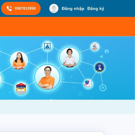
Đăng nhập
Đăng ký
0987810990