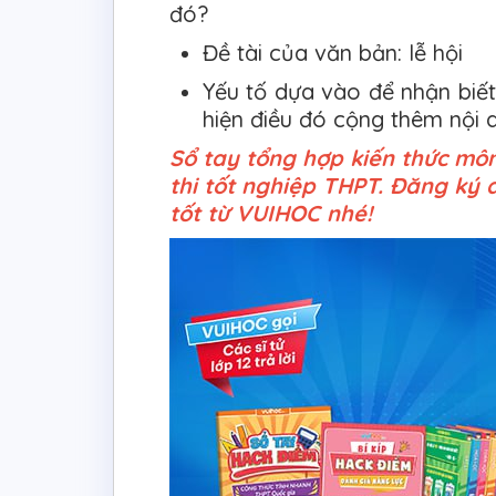
đó?
Đề tài của văn bản: lễ hội
Yếu tố dựa vào để nhận biế
hiện điều đó cộng thêm nội 
Sổ tay tổng hợp kiến thức mô
thi tốt nghiệp THPT. Đăng ký 
tốt từ VUIHOC nhé!