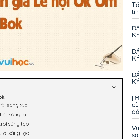
Tổ
tì
ĐÁ
KÝ
ĐÁ
KÝ
ĐÁ
KÝ
[M
ok
cù
trời sáng tạo
đ
trời sáng tạo
trời sáng tạo
Vu
trời sáng tạo
sa