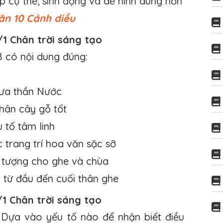
p cụ thể, sinh động và dễ hình dung hơn
ăn 10 Cánh diều
/1 Chân trời sáng tạo
B có nội dung đúng:
 đưa thần Nước
thân cây gỗ tốt
 tố tâm linh
c trang trí hoa văn sặc sỡ
u tượng cho ghe và chùa
i từ đầu đến cuối thân ghe
/1 Chân trời sáng tạo
? Dựa vào yếu tố nào để nhận biết điều