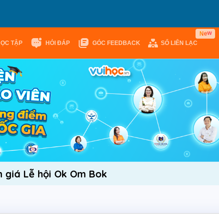
w
e
N
HỌC TẬP
HỎI ĐÁP
GÓC FEEDBACK
SỔ LIÊN LẠC
 giá Lễ hội Ok Om Bok