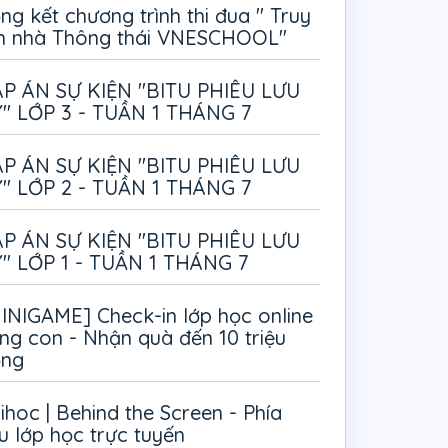
ng kết chương trình thi đua " Truy
m nhà Thông thái VNESCHOOL"
P ÁN SỰ KIỆN "BITU PHIÊU LƯU
" LỚP 3 - TUẦN 1 THÁNG 7
P ÁN SỰ KIỆN "BITU PHIÊU LƯU
" LỚP 2 - TUẦN 1 THÁNG 7
P ÁN SỰ KIỆN "BITU PHIÊU LƯU
" LỚP 1 - TUẦN 1 THÁNG 7
INIGAME] Check-in lớp học online
ng con - Nhận quà đến 10 triệu
ồng
ihoc | Behind the Screen - Phía
u lớp học trực tuyến