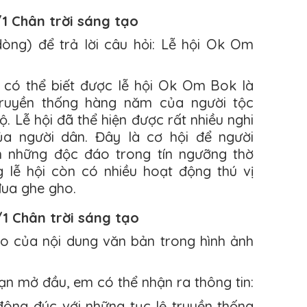
/1 Chân trời sáng tạo
òng) để trả lời câu hỏi: Lễ hội Ok Om
 có thể biết được lễ hội Ok Om Bok là
 truyền thống hàng năm của người tộc
 Lễ hội đã thể hiện được rất nhiều nghi
ủa người dân. Đây là cơ hội để người
n những độc đáo trong tín ngưỡng thờ
 lễ hội còn có nhiều hoạt động thú vị
ua ghe gho.
/1 Chân trời sáng tạo
o của nội dung văn bản trong hình ảnh
n mở đầu, em có thể nhận ra thông tin:
 đông đúc với những tục lệ truyền thống