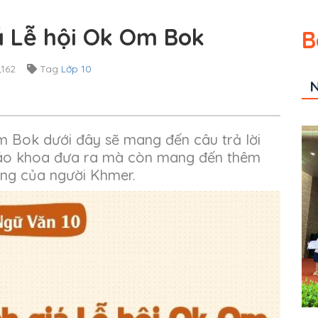
á Lễ hội Ok Om Bok
B
,162
Tag
Lớp 10
N
m Bok dưới đây sẽ mang đến câu trả lời
giáo khoa đưa ra mà còn mang đến thêm
hống của người Khmer.