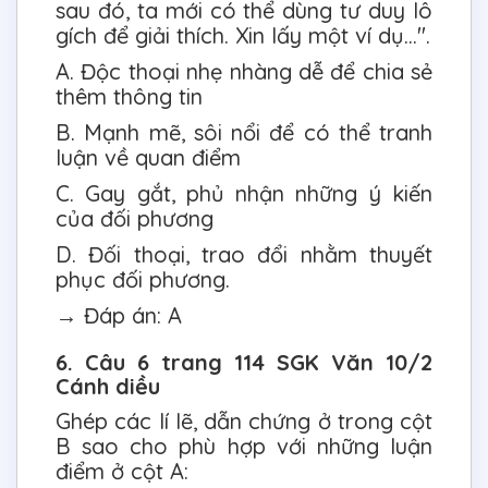
sau đó, ta mới có thể dùng tư duy lô
gích để giải thích. Xin lấy một ví dụ...".
A. Độc thoại nhẹ nhàng dễ để chia sẻ
thêm thông tin
B. Mạnh mẽ, sôi nổi để có thể tranh
luận về quan điểm
C. Gay gắt, phủ nhận những ý kiến
của đối phương
D. Đối thoại, trao đổi nhằm thuyết
phục đối phương.
→ Đáp án: A
6. Câu 6 trang 114 SGK Văn 10/2
Cánh diều
Ghép các lí lẽ, dẫn chứng ở trong cột
B sao cho phù hợp với những luận
điểm ở cột A: