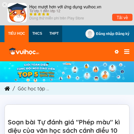
×
Học mượt hơn với ứng dụng vuihoc.vn
Từ lớp 1 đến lớp 12
Tải về
Dùng thử miễn phí trên
Play Store
TIỂU HỌC
THCS
THPT
Đăng nhập
Đăng ký
Góc học tập
Soạn bài Tự đánh giá "Phép màu" kì
Soạn bài Tự đánh giá "Phép màu" kì
diệu của văn học sách cánh diều 10