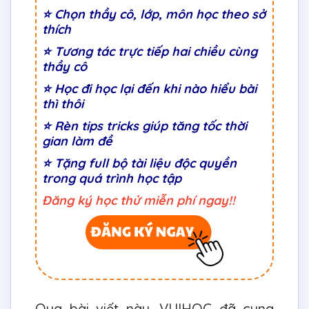
⭐
Chọn thầy cô, lớp, môn học theo sở
thích
⭐
Tương tác trực tiếp hai chiều cùng
thầy cô
⭐ Học đi học lại đến khi nào hiểu bài
thì thôi
⭐ Rèn tips tricks giúp tăng tốc thời
gian làm đề
⭐ Tặng full bộ tài liệu độc quyền
trong quá trình học tập
Đăng ký học thử miễn phí ngay!!
Qua bài viết này, VUIHOC đã cung