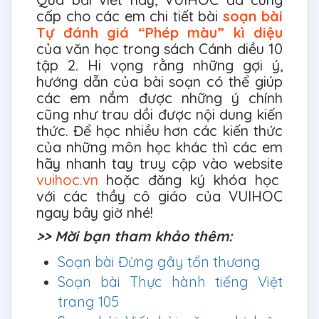
cấp cho các em chi tiết bài
soạn bài
Tự đánh giá “Phép màu” kì diệu
của văn học trong sách Cánh diều 10
tập 2. Hi vọng rằng những gợi ý,
hướng dẫn của bài soạn có thể giúp
các em nắm được những ý chính
cũng như trau dồi được nội dung kiến
thức. Để học nhiều hơn các kiến thức
của những môn học khác thì các em
hãy nhanh tay truy cập vào website
vuihoc.vn
hoặc đăng ký khóa học
với các thầy cô giáo của VUIHOC
ngay bây giờ nhé!
>> Mời bạn tham khảo thêm:
Soạn bài Đừng gây tổn thương
Soạn bài Thực hành tiếng Việt
trang 105