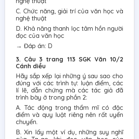
nghệ thuật
C. Chức năng, giải trí của văn học và
nghệ thuật
D. Khả năng thanh lọc tâm hồn người
đọc của văn học
→ Đáp án: D
3. Câu 3 trang 113 SGK Văn 10/2
Cánh diều
Hãy sắp xếp lại những ý sau sao cho
đúng với các trình tự: luận điểm, các
lí lẽ, dẫn chứng mà các tác giả đã
trình bày ở trong phần 2:
A. Tác động trong thẩm mĩ có đặc
điểm và quy luật riêng nên rất uyển
chuyển.
B. Xin lấy một ví dụ, những suy nghĩ