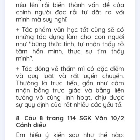
nêu lên rồi biến thành vấn đề của
chính người đọc rồi tự đặt ra với
mình mà suy nghĩ.
+ Tác phẩm văn học tốt cũng sẽ có
những tác dụng làm cho con người
như "bừng thức tỉnh, tự nhận thấy rõ
tâm hồn mình, thực sự tìm thấy
mình".
+ Tác động về thẩm mĩ có đặc điểm
và quy luật và rất uyển chuyển.
Thường là trực tiếp, gần như cảm
nhận bằng trực giác và bằng liên
tưởng vô cùng linh hoạt, chịu được
sự quy định của rất nhiều các yếu tố.
8. Câu 8 trang 114 SGK Văn 10/2
Cánh diều
Em hiểu ý kiến sau như thế nào: