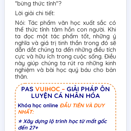
“bừng thức tỉnh"?
Lời giải chi tiết:
Nói: Tác phẩm văn học xuất sắc có
thể thức tỉnh tâm hồn con người. Khi
ta đọc một tác phẩm tốt, những ý
nghĩa và giá trị tinh thần trong đó sẽ
dẫn dắt chúng ta đến những điều tích
cực và hữu ích trong cuộc sống. Điều
này giúp chúng ta rút ra những kinh
nghiệm và bài học quý báu cho bản
thân.
PAS
VUIHOC
–
GIẢI PHÁP ÔN
LUYỆN CÁ NHÂN HÓA
Khóa học online
ĐẦU TIÊN VÀ DUY
NHẤT:
⭐
Xây dựng lộ trình học từ mất gốc
đến 27+