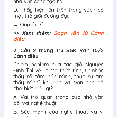
nhà văn sáng tạo ra
D. Thấy hiện lên trên trang sách cả
một thế giới đương đại.
→ Đáp án: C
>> Xem thêm:
Soạn văn 10 Cánh
diều
2. Câu 2 trang 113 SGK Văn 10/2
Cánh diều
Chiêm nghiệm của tác giả Nguyễn
Đình Thi về “bừng thức tỉnh, tự nhận
thấy rõ tâm hồn mình, thực sự tìm
thấy mình” khi đến với văn học đã
cho biết điều gì?
A. Vai trò quan trọng của nhà văn
đối với nghệ thuật
B. Sức mạnh của nghệ thuật và vị