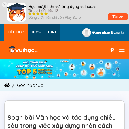
×
Học mượt hơn với ứng dụng vuihoc.vn
Từ lớp 1 đến lớp 12
Tải về
Dùng thử miễn phí trên
Play Store
TIỂU HỌC
THCS
THPT
Đăng nhập
Đăng ký
Góc học tập
Soạn bài Văn học và tác dụng chiề
Soạn bài Văn học và tác dụng chiều
sâu trong việc xây dựng nhân cách