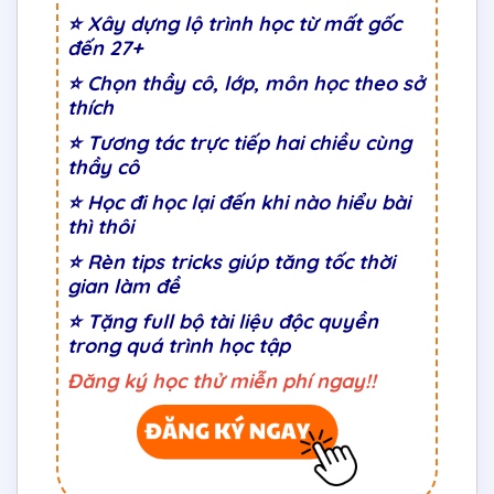
⭐
Xây dựng lộ trình học từ mất gốc
đến 27+
⭐
Chọn thầy cô, lớp, môn học theo sở
thích
⭐
Tương tác trực tiếp hai chiều cùng
thầy cô
⭐ Học đi học lại đến khi nào hiểu bài
thì thôi
⭐ Rèn tips tricks giúp tăng tốc thời
gian làm đề
⭐ Tặng full bộ tài liệu độc quyền
trong quá trình học tập
Đăng ký học thử miễn phí ngay!!