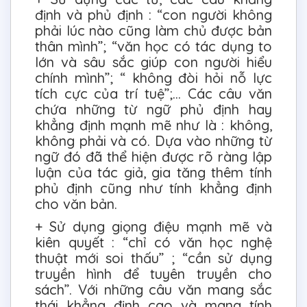
định và phủ định : “con người không
phải lúc nào cũng làm chủ được bản
thân mình”; “văn học có tác dụng to
lớn và sâu sắc giúp con người hiểu
chính mình”; “ không đòi hỏi nỗ lực
tích cực của trí tuệ”;… Các câu văn
chứa những từ ngữ phủ định hay
khẳng định mạnh mẽ như là : không,
không phải và có. Dựa vào những từ
ngữ đó đã thể hiện được rõ ràng lập
luận của tác giả, gia tăng thêm tính
phủ định cũng như tính khẳng định
cho văn bản.
+ Sử dụng giọng điệu mạnh mẽ và
kiên quyết : “chỉ có văn học nghệ
thuật mới soi thấu” ; “cần sử dụng
truyền hình để tuyên truyền cho
sách”. Với những câu văn mang sắc
thái khẳng định cao và mang tính