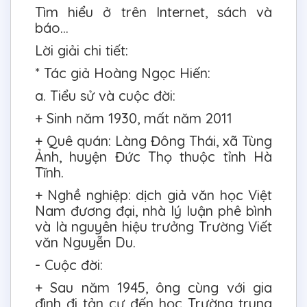
Tìm hiểu ở trên Internet, sách và
báo…
Lời giải chi tiết:
* Tác giả Hoàng Ngọc Hiến:
a. Tiểu sử và cuộc đời:
+ Sinh năm 1930, mất năm 2011
+ Quê quán: Làng Đông Thái, xã Tùng
Ảnh, huyện Đức Thọ thuộc tỉnh Hà
Tĩnh.
+ Nghề nghiệp: dịch giả văn học Việt
Nam đương đại, nhà lý luận phê bình
và là nguyên hiệu trưởng Trường Viết
văn Nguyễn Du.
- Cuộc đời:
+ Sau năm 1945, ông cùng với gia
đình đi tản cư đến học Trường trung