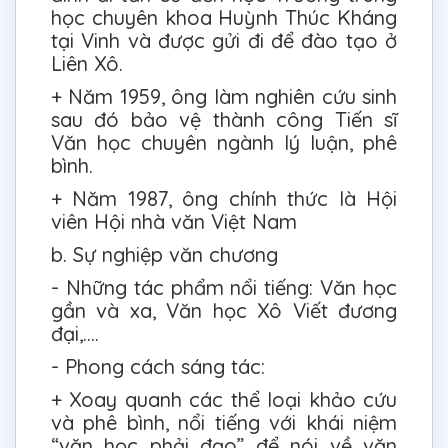
học chuyên khoa Huỳnh Thúc Kháng
tại Vinh và được gửi đi để đào tạo ở
Liên Xô.
+ Năm 1959, ông làm nghiên cứu sinh
sau đó bảo vệ thành công Tiến sĩ
Văn học chuyên ngành lý luận, phê
bình.
+ Năm 1987, ông chính thức là Hội
viên Hội nhà văn Việt Nam
b. Sự nghiệp văn chương
- Những tác phẩm nổi tiếng: Văn học
gần và xa, Văn học Xô Viết đương
đại,….
- Phong cách sáng tác:
+ Xoay quanh các thể loại khảo cứu
và phê bình, nổi tiếng với khái niệm
“văn học phải đạo” để nói về văn