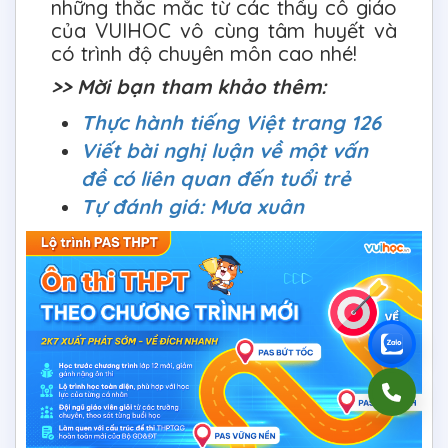
những thắc mắc từ các thầy cô giáo
của VUIHOC vô cùng tâm huyết và
có trình độ chuyên môn cao nhé!
>> Mời bạn tham khảo thêm:
Thực hành tiếng Việt trang 126
Viết bài nghị luận về một vấn
đề có liên quan đến tuổi trẻ
Tự đánh giá: Mưa xuân