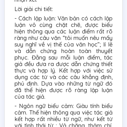
Lời giải chi tiết:
- Cách lập luận: Văn bản có cách lập
luận vô cùng chặt chẽ, được biểu
hiện thông qua các luận điểm rất rõ
ràng như câu văn “tôi muốn nêu mấy
suy nghĩ về vị thế của văn học”; lí lẽ
và dẫn chứng hoàn toàn thuyết
phục. Đằng sau mỗi luận điểm, tác
giả đều đưa ra được dẫn chứng thiết
thực và hợp lý. Kết hợp với việc sử
dụng các từ và các câu khẳng định,
phủ định. Dựa vào những từ ngữ đó
đã thể hiện được rõ ràng lập luận
của tác giả.
- Ngôn ngữ biểu cảm: Giàu tính biểu
cảm. Thể hiện thông qua việc tác giả
kết hợp rất nhiều từ ngữ, như kết từ
với tình thái từ : Vả chăng, thậm chí,