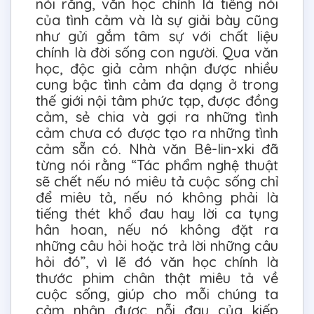
nói rằng, văn học chính là tiếng nói
của tình cảm và là sự giải bày cũng
như gửi gắm tâm sự với chất liệu
chính là đời sống con người. Qua văn
học, độc giả cảm nhận được nhiều
cung bậc tình cảm đa dạng ở trong
thế giới nội tâm phức tạp, được đồng
cảm, sẻ chia và gợi ra những tình
cảm chưa có được tạo ra những tình
cảm sẵn có. Nhà văn Bê-lin-xki đã
từng nói rằng “Tác phẩm nghệ thuật
sẽ chết nếu nó miêu tả cuộc sống chỉ
để miêu tả, nếu nó không phải là
tiếng thét khổ đau hay lời ca tụng
hân hoan, nếu nó không đặt ra
những câu hỏi hoặc trả lời những câu
hỏi đó”, vì lẽ đó văn học chính là
thước phim chân thật miêu tả về
cuộc sống, giúp cho mỗi chúng ta
cảm nhận được nỗi đau của kiếp