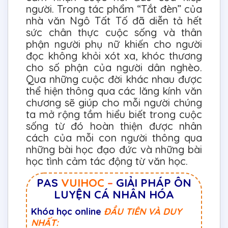
người. Trong tác phẩm “Tắt đèn” của
nhà văn Ngô Tất Tố đã diễn tả hết
sức chân thực cuộc sống và thân
phận người phụ nữ khiến cho người
đọc không khỏi xót xa, khóc thương
cho số phận của người dân nghèo.
Qua những cuộc đời khác nhau được
thể hiện thông qua các lăng kính văn
chương sẽ giúp cho mỗi người chúng
ta mở rộng tầm hiểu biết trong cuộc
sống từ đó hoàn thiện được nhân
cách của mỗi con người thông qua
những bài học đạo đức và những bài
học tình cảm tác động từ văn học.
PAS
VUIHOC
–
GIẢI PHÁP ÔN
LUYỆN CÁ NHÂN HÓA
Khóa học online
ĐẦU TIÊN VÀ DUY
NHẤT: