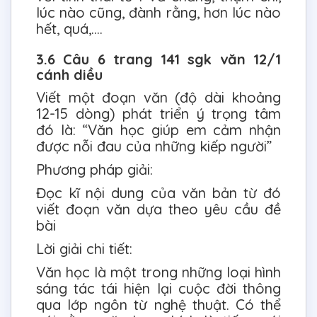
lúc nào cũng, đành rằng, hơn lúc nào
hết, quá,….
3.6 Câu 6 trang 141 sgk văn 12/1
cánh diều
Viết một đoạn văn (độ dài khoảng
12-15 dòng) phát triển ý trọng tâm
đó là: “Văn học giúp em cảm nhận
được nỗi đau của những kiếp người”
Phương pháp giải:
Đọc kĩ nội dung của văn bản từ đó
viết đoạn văn dựa theo yêu cầu đề
bài
Lời giải chi tiết:
Văn học là một trong những loại hình
sáng tác tái hiện lại cuộc đời thông
qua lớp ngôn từ nghệ thuật. Có thể