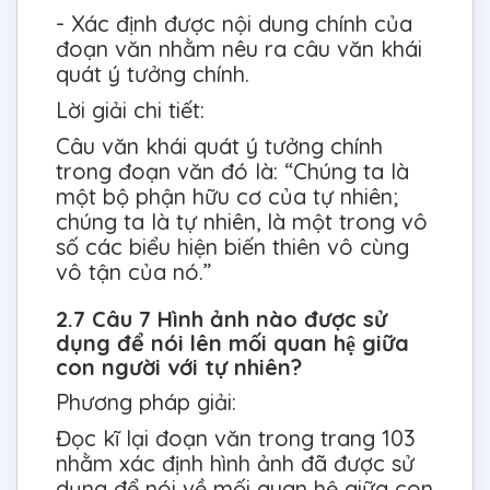
- Xác định được nội dung chính của
đoạn văn nhằm nêu ra câu văn khái
quát ý tưởng chính.
Lời giải chi tiết:
Câu văn khái quát ý tưởng chính
trong đoạn văn đó là: “Chúng ta là
một bộ phận hữu cơ của tự nhiên;
chúng ta là tự nhiên, là một trong vô
số các biểu hiện biến thiên vô cùng
vô tận của nó.”
2.7 Câu 7 Hình ảnh nào được sử
dụng để nói lên mối quan hệ giữa
con người với tự nhiên?
Phương pháp giải:
Đọc kĩ lại đoạn văn trong trang 103
nhằm xác định hình ảnh đã được sử
dụng để nói về mối quan hệ giữa con