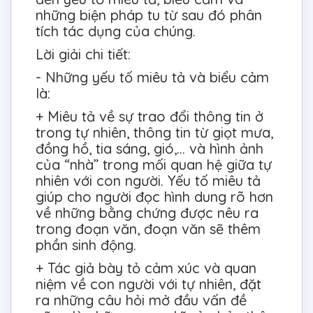
những biện pháp tu từ sau đó phân
tích tác dụng của chúng.
Lời giải chi tiết:
- Những yếu tố miêu tả và biểu cảm
là:
+ Miêu tả về sự trao đổi thông tin ở
trong tự nhiên, thông tin từ giọt mưa,
đồng hồ, tia sáng, gió,… và hình ảnh
của “nhà” trong mối quan hệ giữa tự
nhiên với con người. Yếu tố miêu tả
giúp cho người đọc hình dung rõ hơn
về những bằng chứng được nêu ra
trong đoạn văn, đoạn văn sẽ thêm
phần sinh động.
+ Tác giả bày tỏ cảm xúc và quan
niệm về con người với tự nhiên, đặt
ra những câu hỏi mở đầu vấn đề