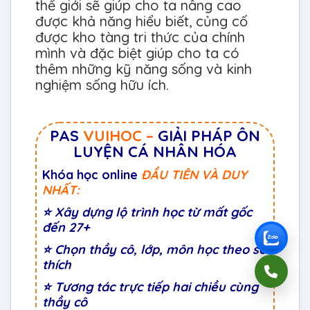
thế giới sẽ giúp cho ta nâng cao
được khả năng hiểu biết, củng cố
được kho tàng tri thức của chính
mình và đặc biệt giúp cho ta có
thêm những kỹ năng sống và kinh
nghiệm sống hữu ích.
PAS
VUIHOC
–
GIẢI PHÁP ÔN
LUYỆN CÁ NHÂN HÓA
Khóa học online
ĐẦU TIÊN VÀ DUY
NHẤT:
⭐
Xây dựng lộ trình học từ mất gốc
đến 27+
⭐
Chọn thầy cô, lớp, môn học theo sở
thích
⭐
Tương tác trực tiếp hai chiều cùng
thầy cô