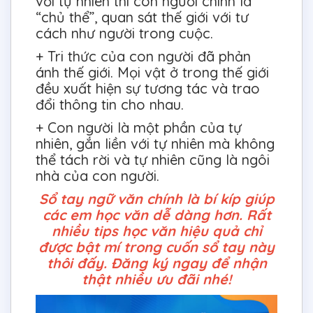
với tự nhiên thì con người chính là
“chủ thể”, quan sát thế giới với tư
cách như người trong cuộc.
+ Tri thức của con người đã phản
ánh thế giới. Mọi vật ở trong thế giới
đều xuất hiện sự tương tác và trao
đổi thông tin cho nhau.
+ Con người là một phần của tự
nhiên, gắn liền với tự nhiên mà không
thể tách rời và tự nhiên cũng là ngôi
nhà của con người.
Sổ tay ngữ văn chính là bí kíp giúp
các em học văn dễ dàng hơn. Rất
nhiều tips học văn hiệu quả chỉ
được bật mí trong cuốn sổ tay này
thôi đấy. Đăng ký ngay để nhận
thật nhiều ưu đãi nhé!