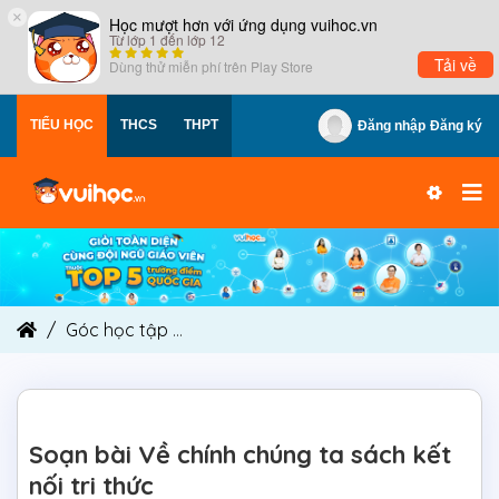
×
Học mượt hơn với ứng dụng vuihoc.vn
Từ lớp 1 đến lớp 12
Tải về
Dùng thử miễn phí trên
Play Store
TIỂU HỌC
THCS
THPT
Đăng nhập
Đăng ký
Góc học tập
Soạn bài Về chính chúng ta sách kết
Soạn bài Về chính chúng ta sách kết
nối tri thức