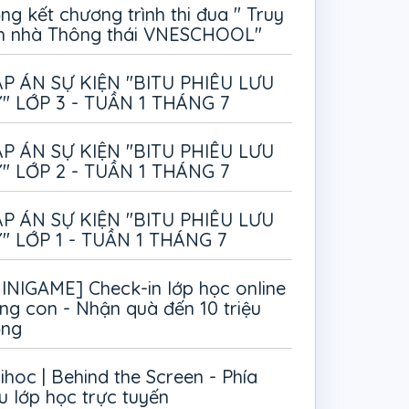
ng kết chương trình thi đua " Truy
m nhà Thông thái VNESCHOOL"
P ÁN SỰ KIỆN "BITU PHIÊU LƯU
" LỚP 3 - TUẦN 1 THÁNG 7
P ÁN SỰ KIỆN "BITU PHIÊU LƯU
" LỚP 2 - TUẦN 1 THÁNG 7
P ÁN SỰ KIỆN "BITU PHIÊU LƯU
" LỚP 1 - TUẦN 1 THÁNG 7
INIGAME] Check-in lớp học online
ng con - Nhận quà đến 10 triệu
ồng
ihoc | Behind the Screen - Phía
u lớp học trực tuyến