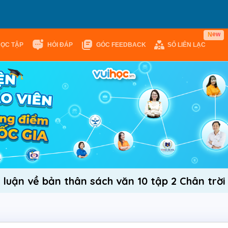
w
e
N
HỌC TẬP
HỎI ĐÁP
GÓC FEEDBACK
SỔ LIÊN LẠC
i luận về bản thân sách văn 10 tập 2 Chân trờ