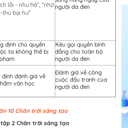
ch lỗi - như hà”, “nhữ
người da đen
-thủ bại hư”
g định chủ quyền
Kêu gọi quyền bình
ộc ta không thể bị
đẳng cho toàn bộ
 phạm
người da đen
Đánh giá về công
 định đánh giá về
cuộc đấu tranh của
phẩm văn học
người da đen
ăn 10 Chân trời sáng tạo
 tập 2 Chân trời sáng tạo