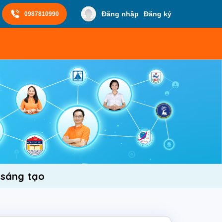
Đăng nhập
Đăng ký
0987810990
i sáng tạo