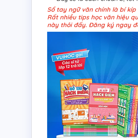
Sổ tay ngữ văn chính là bí kí
Rất nhiều tips học văn hiệu q
này thôi đấy. Đăng ký ngay để