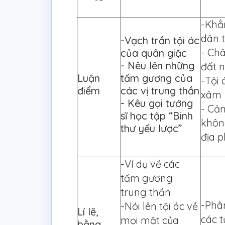
-Khẳ
dân 
-Vạch trần tội ác
- Ch
của quân giặc
- Nêu lên những
đất n
Luận
tấm gương của
-Tội 
điểm
các vị trung thần
xâm
- Kêu gọi tướng
- Cả
sĩ học tập “Binh
khôn
thư yếu lược”
địa 
-Ví dụ về các
tấm gương
trung thần
-Phân
-Nói lên tội ác về
Lí lẽ,
các t
mọi mặt của
bằng