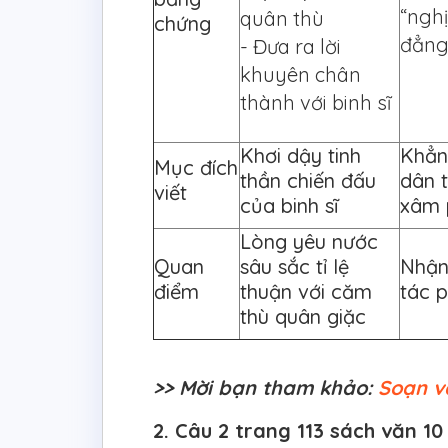
“nghị
quân thù
chứng
đẳng
- Đưa ra lời
khuyên chân
thành với binh sĩ
Khơi dậy tinh
Khẳn
Mục đích
thần chiến đấu
dân t
viết
của binh sĩ
xâm
Lòng yêu nước
Quan
sâu sắc tỉ lệ
Nhận
điểm
thuận với căm
tác 
thù quân giặc
>> Mời bạn tham khảo:
Soạn v
2. Câu 2 trang 113 sách văn 10