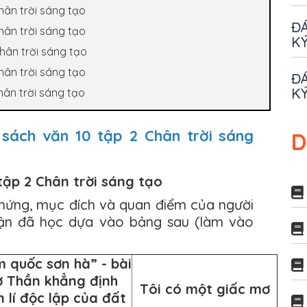
Chân trời sáng tạo
ĐÁ
Chân trời sáng tạo
KÝ
Chân trời sáng tạo
Chân trời sáng tạo
ĐÁ
KÝ
hân trời sáng tạo
 sách văn 10 tập 2 Chân trời sáng
D
 tập 2 Chân trời sáng tạo
 chứng, mục đích và quan điểm của người
luận đã học dựa vào bảng sau (làm vào
 quốc sơn hà” - bài
ơ Thần khẳng định
Tôi có một giấc mơ
 lí độc lập của đất