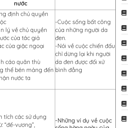
nước
ng định chủ quyền
tộc
-Cuộc sống bất công
ân lý về chủ quyền
của những người da
ước của tác giả
đen.
ác của giặc ngoại
-Nói về cuộc chiến đấu
chỉ dừng lại khi người
nh cáo quân thù
da đen được đối xử
g thể bén mảng đến
bình đẳng
phận nước ta
 tích các sử dụng
-Những ví dụ về cuộc
ừ: “đế-vương”,
sống hàng ngày của