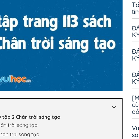
Tổ
tì
ĐÁ
KÝ
ĐÁ
KÝ
ĐÁ
KÝ
[M
cù
đ
0 tập 2 Chân trời sáng tạo
hân trời sáng tạo
Vu
sa
Chân trời sáng tạo