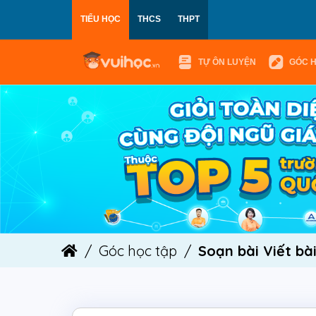
TIỂU HỌC
THCS
THPT
TỰ ÔN LUYỆN
GÓC 
Góc học tập
Soạn bài Viết bà