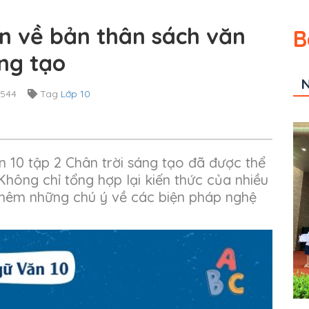
ận về bản thân sách văn
B
áng tạo
N
,544
Tag
Lớp 10
n 10 tập 2 Chân trời sáng tạo đã được thể
. Không chỉ tổng hợp lại kiến thức của nhiều
thêm những chú ý về các biện pháp nghệ