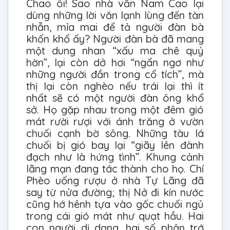
Chao ôi! Sao nhà văn Nam Cao lại
dùng những lời văn lạnh lùng đến tàn
nhẫn, mỉa mai để tả người đàn bà
khốn khổ ấy? Người đàn bà đã mang
một dung nhan “xấu ma chê quỷ
hờn”, lại còn dở hơi “ngẩn ngơ như
những người đần trong cổ tích”, mà
thị lại còn nghèo nếu trái lại thì ít
nhất sẽ có một người đàn ông khổ
sở. Họ gặp nhau trong một đêm gió
mát rười rượi với ánh trăng ở vườn
chuối cạnh bờ sông. Những tàu lá
chuối bị gió bay lại “giãy lên đành
đạch như là hứng tình”. Khung cảnh
lãng mạn đang tác thành cho họ. Chí
Phèo uống rượu ở nhà Tự Lãng đã
say từ nửa đường; thị Nở đi kín nước
cũng hớ hênh tựa vào gốc chuối ngủ
trong cái gió mát như quạt hầu. Hai
con người dị dạng, hai số phận trớ