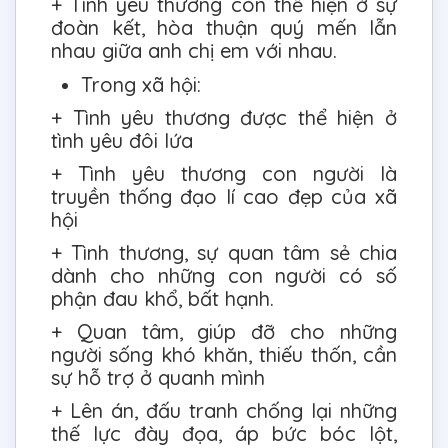
+ Tình yêu thương còn thể hiện ở sự
đoàn kết, hòa thuận quý mến lẫn
nhau giữa anh chị em với nhau.
Trong xã hội:
+ Tình yêu thương được thể hiện ở
tình yêu đôi lứa
+ Tình yêu thương con người là
truyền thống đạo lí cao đẹp của xã
hội
+ Tình thương, sự quan tâm sẻ chia
dành cho những con người có số
phận đau khổ, bất hạnh.
+ Quan tâm, giúp đỡ cho những
người sống khó khăn, thiếu thốn, cần
sự hỗ trợ ở quanh mình
+ Lên án, đấu tranh chống lại những
thế lực đày đọa, áp bức bóc lột,