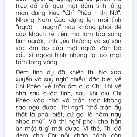
trêu đã trải qua một đêm tình lãng
mạn đúng kiểu “Chí Phèo - thị Nở”.
Nhưng Nam Cao dựng lên mối tình
“người - ngợm” này không phải để
câu khách rẻ tiền mà làm tỏa sáng
tình người, tình yêu thương và sự săn
sóc ấm áp của một người đàn bà
xấu xí ngoại hình nhưng lại có một
tấm lòng vàng.
Đêm tình ấy đã khiến thị Nở xao
xuyến và suy nghĩ nhiều, đặc biệt về
Chí Phèo, về trận ốm của Chí. Thị về
nhà sau cuộc tình, sau khi dìu Chí
Phèo vào nhà và trằn trọc không
sao ngủ được. Thị nghĩ “thổ trận ấy
thật là phải biết, cứ gọi là hôm nay
nhọc nhừ”. Và thị nghĩ phải cho hắn
ăn một tí gì mới được. Vì thế, Thị đã
đem cho Chí nồi cháo hành còn