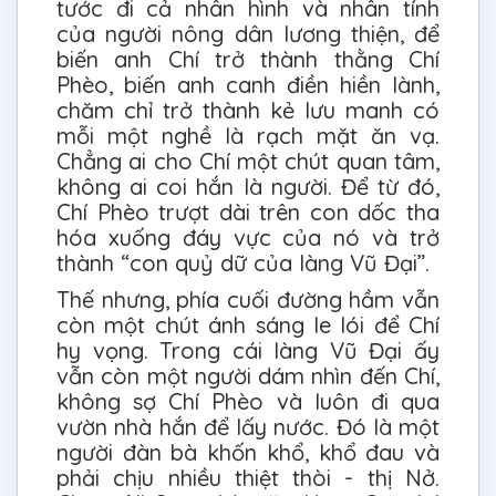
tước đi cả nhân hình và nhân tính
của người nông dân lương thiện, để
biến anh Chí trở thành thằng Chí
Phèo, biến anh canh điền hiền lành,
chăm chỉ trở thành kẻ lưu manh có
mỗi một nghề là rạch mặt ăn vạ.
Chẳng ai cho Chí một chút quan tâm,
không ai coi hắn là người. Để từ đó,
Chí Phèo trượt dài trên con dốc tha
hóa xuống đáy vực của nó và trở
thành “con quỷ dữ của làng Vũ Đại”.
Thế nhưng, phía cuối đường hầm vẫn
còn một chút ánh sáng le lói để Chí
hy vọng. Trong cái làng Vũ Đại ấy
vẫn còn một người dám nhìn đến Chí,
không sợ Chí Phèo và luôn đi qua
vườn nhà hắn để lấy nước. Đó là một
người đàn bà khốn khổ, khổ đau và
phải chịu nhiều thiệt thòi - thị Nở.