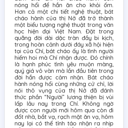
nóng hổi để hắn ăn cho khỏi ốm.
Hơn cả một chi tiết nghệ thuật, bát
cháo hành của thị Nở đã trở thành
một biểu tượng nghệ thuật trong văn
học hiện đại Việt Nam. Đặt trong
quãng đời dài dặc tràn đầy bi kịch,
trong hoàn cảnh dưới đáy xã hội hiện
tại của Chí, bát cháo ấy là tình người
hiếm hoi mà Chí nhận được. Đó chính
là hạnh phúc tình yêu muộn màng,
quý giá vô vàn mà lần đầu tiên trong
đời hắn được cảm nhận. Bát cháo
hành nóng hổi cùng những cử chỉ, lời
nói thô vụng của thị Nở đã đánh
thức phần “Người” lương thiện bị vùi
lấp lâu nay trong Chí. Không ngờ
được con người mới hôm qua còn đi
đốt nhà, bắt vạ, rạch mặt ăn vạ, hôm
nay lại có thể tỉnh táo nhận ra nhịp