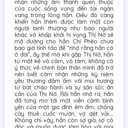
nhận những âm thanh quen thuộc
của cuộc sống vọng đến tai ngân
vang trong lòng hắn. Điều đó càng
khiến hắn thèm được làm một con
người bình thường như bao người
khác và khấp khởi hi vọng Thị Nở sẽ
mở đường cho hắn. Chí Phèo chưa
bao giờ tỉnh táo để “nhớ rằng hắn có
ở đời”, ấy thế mà khi gặp Thị Nở, hắn
từ một kẻ vô cảm, vô tâm, không có
ý thức về chính bản thân mình đã trở
nên biết cảm nhận những kỷ niệm
yêu thương đầm ấm với mùi hương
từ bát cháo hành và sự săn sóc ân
cần của Thị Nở. Rồi hắn nhớ ra, hắn
đã từng mơ tới một viễn cảnh bình
yên của một gia đình êm ấm, chồng
cày thuê cuốc mướn, vợ dệt vải….
Không chỉ vậy, hắn còn sợ già, sợ cô
độc và muốn được làm hòa với mọi