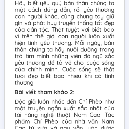
Hãy biết yêu quý bản thân chúng ta
một cách đúng đắn, rồi yêu thương
con người khác, cùng chung tay giữ
gìn và phát huy truyền thống tốt đẹp
của dân tộc. Thật tuyệt vời biết bao
vì trên thế giới con người luôn xuất
hiện tình yêu thương. Mỗi ngày, bản
thân chúng ta hãy nuôi dưỡng trong
trái tim mình những viên đá ngũ sắc
yêu thương để tô vẽ cho cuộc sống
của chính mình. Cuộc sống sẽ thật
tươi đẹp biết bao nhiêu khi có tình
thương.
Bài viết tham khảo 2:
Độc giả luôn nhắc đến Chí Phèo như
một truyện ngắn xuất sắc nhất của
tài năng nghệ thuật Nam Cao. Tác
phẩm Chí Phèo của nhà văn Nam
Cao từ xưa và nay vẫn luôn được