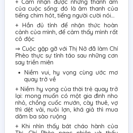
+ Cảm nhận được những thanh âm
của cuộc sống: đó là âm thanh của
tiếng chim hót, tiếng người cười nói…
+ Hắn đủ tỉnh để nhận thức hoàn
cảnh của mình, để cảm thấy mình rất
cô độc
⇒ Cuộc gặp gỡ với Thị Nở đã làm Chí
Phèo thực sự tỉnh táo sau những cơn
say triền miên
Niềm vui, hy vọng cùng ước mơ
quay trở về
+ Niềm hy vọng của thời trẻ quay trở
lại: mong muốn có một gia đình nho
nhỏ, chồng cuốc mướn, cày thuê, vợ
thì dệt vải, nuôi lợn, khá giả thì mua
dăm ba sào ruộng
+ Khi nhìn thấy bát cháo hành của
Thị, Chí Phèo ngạc nhiên và thấy