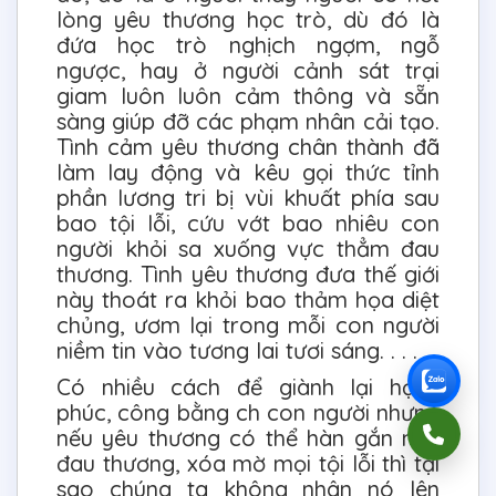
lòng yêu thương học trò, dù đó là
đứa học trò nghịch ngợm, ngỗ
ngược, hay ở người cảnh sát trại
giam luôn luôn cảm thông và sẵn
sàng giúp đỡ các phạm nhân cải tạo.
Tình cảm yêu thương chân thành đã
làm lay động và kêu gọi thức tỉnh
phần lương tri bị vùi khuất phía sau
bao tội lỗi, cứu vớt bao nhiêu con
người khỏi sa xuống vực thẳm đau
thương. Tình yêu thương đưa thế giới
này thoát ra khỏi bao thảm họa diệt
chủng, ươm lại trong mỗi con người
niềm tin vào tương lai tươi sáng. . . .
Có nhiều cách để giành lại hạnh
phúc, công bằng ch con người nhưng
nếu yêu thương có thể hàn gắn mọi
đau thương, xóa mờ mọi tội lỗi thì tại
sao chúng ta không nhân nó lên