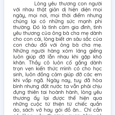
Lòng yêu thương con người
với nhau thật giản dị hiện diện mọi
ngày, mọi nơi, mọi thời điểm nhưng
chúng lại có những sức mạnh phi
thường. Đó là tình cảm gia đình, tình
yêu thương của ông bà cha mẹ dành
cho con cái, lòng biết ơn sâu sắc của
con cháu đối với ông bà cha mẹ.
Những người hàng xóm láng giềng
luôn giúp đỡ lẫn nhau khi gặp khó
khăn. Thầy cô luôn cố gắng dành
trọn vẹn kiến thức mình có cho học
sinh, luôn đồng cảm giúp đỡ các em
khi vấp ngã. Ngày nay, tuy đã hòa
bình nhưng đất nước ta vẫn phải chịu
đựng thiên tai hoành hành, lòng yêu
thương ấy lại được thể hiện qua
những cuộc từ thiện từ chiếc quần
áo, sách vở hay gói đồ ăn... Chỉ cần