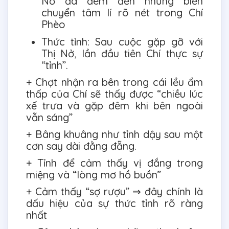
Nở đã đem đến những biến
chuyển tâm lí rõ nét trong Chí
Phèo
Thức tỉnh: Sau cuộc gặp gỡ với
Thị Nở, lần đầu tiên Chí thực sự
“tỉnh”.
+ Chợt nhận ra bên trong cái lều ẩm
thấp của Chí sẽ thấy được “chiều lúc
xế trưa và gặp đêm khi bên ngoài
vẫn sáng”
+ Bâng khuâng như tỉnh dậy sau một
cơn say dài đằng đẵng.
+ Tỉnh để cảm thấy vị đắng trong
miệng và “lòng mơ hồ buồn”
+ Cảm thấy “sợ rượu” ⇒ đây chính là
dấu hiệu của sự thức tỉnh rõ ràng
nhất