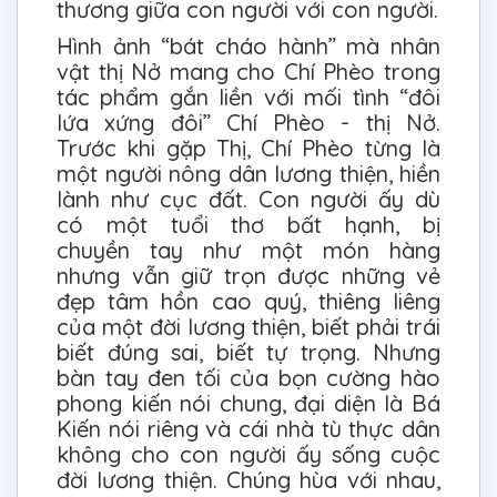
thương giữa con người với con người.
Hình ảnh “bát cháo hành” mà nhân
vật thị Nở mang cho Chí Phèo trong
tác phẩm gắn liền với mối tình “đôi
lứa xứng đôi” Chí Phèo - thị Nở.
Trước khi gặp Thị, Chí Phèo từng là
một người nông dân lương thiện, hiền
lành như cục đất. Con người ấy dù
có một tuổi thơ bất hạnh, bị
chuyền tay như một món hàng
nhưng vẫn giữ trọn được những vẻ
đẹp tâm hồn cao quý, thiêng liêng
của một đời lương thiện, biết phải trái
biết đúng sai, biết tự trọng. Nhưng
bàn tay đen tối của bọn cường hào
phong kiến nói chung, đại diện là Bá
Kiến nói riêng và cái nhà tù thực dân
không cho con người ấy sống cuộc
đời lương thiện. Chúng hùa với nhau,