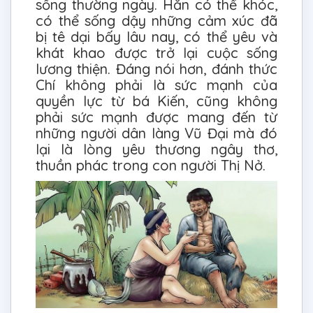
sống thường ngày. Hắn có thể khóc,
có thể sống dậy những cảm xúc đã
bị tê dại bấy lâu nay, có thể yêu và
khát khao được trở lại cuộc sống
lương thiện. Đáng nói hơn, đánh thức
Chí không phải là sức mạnh của
quyền lực từ bá Kiến, cũng không
phải sức mạnh được mang đến từ
những người dân làng Vũ Đại mà đó
lại là lòng yêu thương ngây thơ,
thuần phác trong con người Thị Nở.