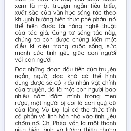
xem là một truyện ngắn tiêu biểu,
xuất sắc của văn học sáng tác theo
khuynh hướng hiện thực phê phán, nó
thể hiện được tài năng nghệ thuật
của tác giả. Cũng từ sáng tác này,
chúng ta còn được chứng kiến một
điều kì diệu trong cuộc sống, sức
mạnh của tình yêu giữa con người
với con người.
Đọc những đoạn đầu tiên của truyện
ngắn, người đọc khó có thể hình
dung được sẽ có kiểu nhân vật chính
của truyện, đó là một con người bao
nhiêu năm đắm mình trong men
rượu, một người bị coi là con quỷ dữ
của làng Vũ Đại lại có thể thức tỉnh
cả phần và linh hồn nhờ vào tình yêu
chớm nở. Chí Phèo vốn là một thanh
niên hiền lành và lương thiện nhưng