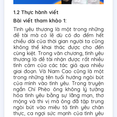
1.2 Thực hành viết
Bài viết tham khảo 1:
Tình yêu thương là một trong những
đề tài mà có lẽ dù có đo đếm hết
chiều dài của thời gian người ta cũng
không thể khai thác được cho đến
cùng kiệt. Trong văn chương, tình yêu
thương là đề tài nhận được rất nhiều
tình cảm của các tác giả qua nhiều
giai đoạn. Và Nam Cao cũng là một
trong những tên tuổi hướng ngòi bút
của mình vào tình yêu. Trong truyện
ngắn Chí Phèo ông không lý tưởng
hóa tình yêu bằng sự lãng mạn, thơ
mộng và thi vị mà ông đã tập trung
ngòi bút vào miêu tả tình yêu chân
thực, ca ngợi sức mạnh của tình yêu