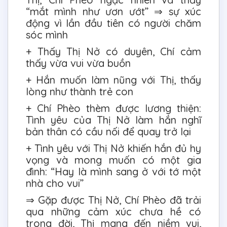
“mắt mình như ươn ướt” ⇒ sự xúc
động vì lần đầu tiên có người chăm
sóc mình
+ Thấy Thị Nở có duyên, Chí cảm
thấy vừa vui vừa buồn
+ Hắn muốn làm nũng với Thị, thấy
lòng như thành trẻ con
+ Chí Phèo thèm được lương thiện:
Tình yêu của Thị Nở làm hắn nghĩ
bản thân có cầu nối để quay trở lại
+ Tình yêu với Thị Nở khiến hắn đủ hy
vọng và mong muốn có một gia
đình: “Hay là mình sang ở với tớ một
nhà cho vui”
⇒ Gặp được Thị Nở, Chí Phèo đã trải
qua những cảm xúc chưa hề có
trong đời, Thị mang đến niềm vui,