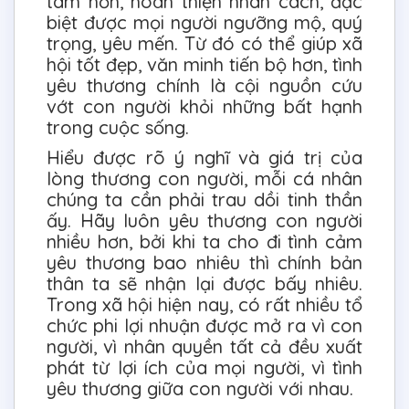
tâm hồn, hoàn thiện nhân cách, đặc
biệt được mọi người ngưỡng mộ, quý
trọng, yêu mến. Từ đó có thể giúp xã
hội tốt đẹp, văn minh tiến bộ hơn, tình
yêu thương chính là cội nguồn cứu
vớt con người khỏi những bất hạnh
trong cuộc sống.
Hiểu được rõ ý nghĩ và giá trị của
lòng thương con người, mỗi cá nhân
chúng ta cần phải trau dồi tinh thần
ấy. Hãy luôn yêu thương con người
nhiều hơn, bởi khi ta cho đi tình cảm
yêu thương bao nhiêu thì chính bản
thân ta sẽ nhận lại được bấy nhiêu.
Trong xã hội hiện nay, có rất nhiều tổ
chức phi lợi nhuận được mở ra vì con
người, vì nhân quyền tất cả đều xuất
phát từ lợi ích của mọi người, vì tình
yêu thương giữa con người với nhau.