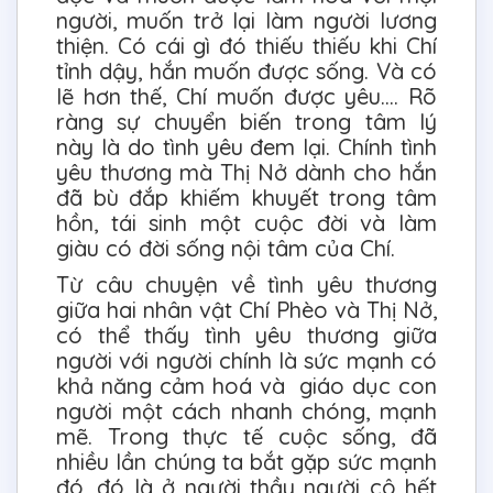
người, muốn trở lại làm người lương
thiện. Có cái gì đó thiếu thiếu khi Chí
tỉnh dậy, hắn muốn được sống. Và có
lẽ hơn thế, Chí muốn được yêu…. Rõ
ràng sự chuyển biến trong tâm lý
này là do tình yêu đem lại. Chính tình
yêu thương mà Thị Nở dành cho hắn
đã bù đắp khiếm khuyết trong tâm
hồn, tái sinh một cuộc đời và làm
giàu có đời sống nội tâm của Chí.
Từ câu chuyện về tình yêu thương
giữa hai nhân vật Chí Phèo và Thị Nở,
có thể thấy tình yêu thương giữa
người với người chính là sức mạnh có
khả năng cảm hoá và giáo dục con
người một cách nhanh chóng, mạnh
mẽ. Trong thực tế cuộc sống, đã
nhiều lần chúng ta bắt gặp sức mạnh
đó, đó là ở người thầy người cô hết