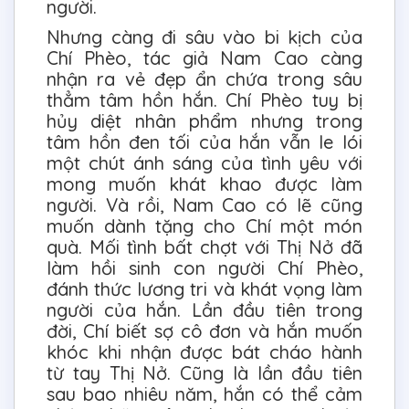
người.
Nhưng càng đi sâu vào bi kịch của
Chí Phèo, tác giả Nam Cao càng
nhận ra vẻ đẹp ẩn chứa trong sâu
thẳm tâm hồn hắn. Chí Phèo tuy bị
hủy diệt nhân phẩm nhưng trong
tâm hồn đen tối của hắn vẫn le lói
một chút ánh sáng của tình yêu với
mong muốn khát khao được làm
người. Và rồi, Nam Cao có lẽ cũng
muốn dành tặng cho Chí một món
quà. Mối tình bất chợt với Thị Nở đã
làm hồi sinh con người Chí Phèo,
đánh thức lương tri và khát vọng làm
người của hắn. Lần đầu tiên trong
đời, Chí biết sợ cô đơn và hắn muốn
khóc khi nhận được bát cháo hành
từ tay Thị Nở. Cũng là lần đầu tiên
sau bao nhiêu năm, hắn có thể cảm