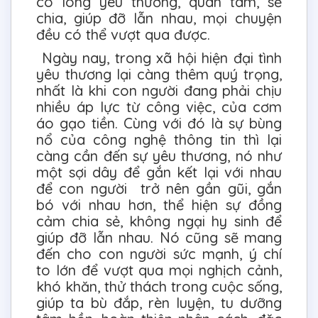
có lòng yêu thương, quan tâm, sẻ
chia, giúp đỡ lẫn nhau, mọi chuyện
đều có thể vượt qua được.
Ngày nay, trong xã hội hiện đại tình
yêu thương lại càng thêm quý trọng,
nhất là khi con người đang phải chịu
nhiều áp lực từ công việc, của cơm
áo gạo tiền. Cùng với đó là sự bùng
nổ của công nghệ thông tin thì lại
càng cần đến sự yêu thương, nó như
một sợi dây để gắn kết lại với nhau
để con người trở nên gần gũi, gắn
bó với nhau hơn, thể hiện sự đồng
cảm chia sẻ, không ngại hy sinh để
giúp đỡ lẫn nhau. Nó cũng sẽ mang
đến cho con người sức mạnh, ý chí
to lớn để vượt qua mọi nghịch cảnh,
khó khăn, thử thách trong cuộc sống,
giúp ta bù đắp, rèn luyện, tu dưỡng