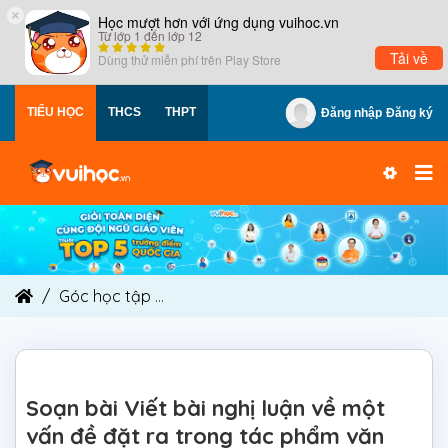
×
Học mượt hơn với ứng dụng vuihoc.vn
Từ lớp 1 đến lớp 12
Tải về
Dùng thử miễn phí trên
Play Store
TIỂU HỌC
THCS
THPT
Đăng nhập
Đăng ký
Góc học tập
Soạn bài Viết bài nghị luận về một
Soạn bài Viết bài nghị luận về một
vấn đề đặt ra trong tác phẩm văn