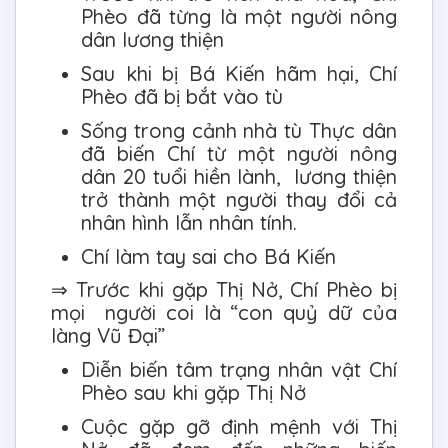
Phèo đã từng là một người nông
dân lương thiện
Sau khi bị Bá Kiến hãm hại, Chí
Phèo đã bị bắt vào tù
Sống trong cảnh nhà tù Thực dân
đã biến Chí từ một người nông
dân 20 tuổi hiền lành, lương thiện
trở thành một người thay đổi cả
nhân hình lẫn nhân tính.
Chí làm tay sai cho Bá Kiến
⇒ Trước khi gặp Thị Nở, Chí Phèo bị
mọi người coi là “con quỷ dữ của
làng Vũ Đại”
Diễn biến tâm trạng nhân vật Chí
Phèo sau khi gặp Thị Nở
Cuộc gặp gỡ định mệnh với Thị