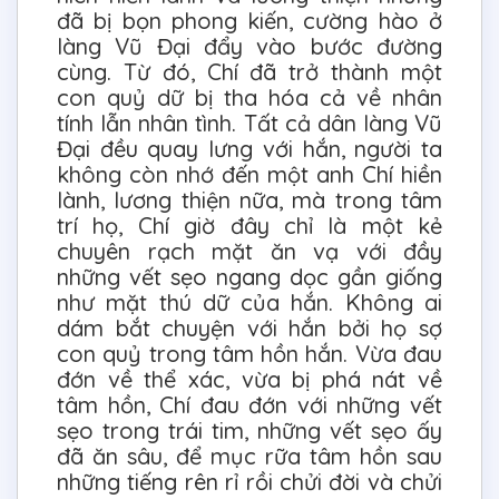
đã bị bọn phong kiến, cường hào ở
làng Vũ Đại đẩy vào bước đường
cùng. Từ đó, Chí đã trở thành một
con quỷ dữ bị tha hóa cả về nhân
tính lẫn nhân tình. Tất cả dân làng Vũ
Đại đều quay lưng với hắn, người ta
không còn nhớ đến một anh Chí hiền
lành, lương thiện nữa, mà trong tâm
trí họ, Chí giờ đây chỉ là một kẻ
chuyên rạch mặt ăn vạ với đầy
những vết sẹo ngang dọc gần giống
như mặt thú dữ của hắn. Không ai
dám bắt chuyện với hắn bởi họ sợ
con quỷ trong tâm hồn hắn. Vừa đau
đớn về thể xác, vừa bị phá nát về
tâm hồn, Chí đau đớn với những vết
sẹo trong trái tim, những vết sẹo ấy
đã ăn sâu, để mục rữa tâm hồn sau
những tiếng rên rỉ rồi chửi đời và chửi