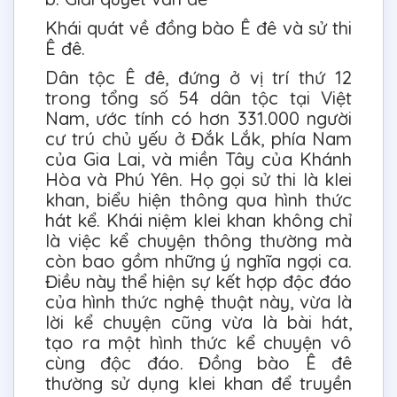
Khái quát về đồng bào Ê đê và sử thi
Ê đê.
Dân tộc Ê đê, đứng ở vị trí thứ 12
trong tổng số 54 dân tộc tại Việt
Nam, ước tính có hơn 331.000 người
cư trú chủ yếu ở Đắk Lắk, phía Nam
của Gia Lai, và miền Tây của Khánh
Hòa và Phú Yên. Họ gọi sử thi là klei
khan, biểu hiện thông qua hình thức
hát kể. Khái niệm klei khan không chỉ
là việc kể chuyện thông thường mà
còn bao gồm những ý nghĩa ngợi ca.
Điều này thể hiện sự kết hợp độc đáo
của hình thức nghệ thuật này, vừa là
lời kể chuyện cũng vừa là bài hát,
tạo ra một hình thức kể chuyện vô
cùng độc đáo. Đồng bào Ê đê
thường sử dụng klei khan để truyền