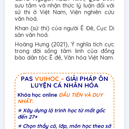
sưu tầm và nhận thức lý luận đối với
sử thi ở Việt Nam, Viện nghiên cứu
văn hoá.
Khan (sử thi) của người Ê Đê, Cục Di
sản văn hoá.
Hoàng Hưng (2021), Ý nghĩa tích cực
trong đời sống tâm linh của đồng
bào dân tộc Ê đê, Văn hóa Việt Nam.
PAS
VUIHOC
–
GIẢI PHÁP ÔN
LUYỆN CÁ NHÂN HÓA
Khóa học online
ĐẦU TIÊN VÀ DUY
NHẤT:
⭐
Xây dựng lộ trình học từ mất gốc
đến 27+
⭐
Chọn thầy cô, lớp, môn học theo sở