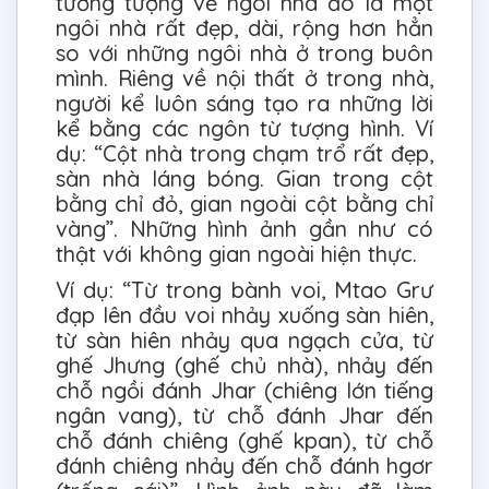
tưởng tượng về ngôi nhà đó là một
ngôi nhà rất đẹp, dài, rộng hơn hẳn
so với những ngôi nhà ở trong buôn
mình. Riêng về nội thất ở trong nhà,
người kể luôn sáng tạo ra những lời
kể bằng các ngôn từ tượng hình. Ví
dụ: “Cột nhà trong chạm trổ rất đẹp,
sàn nhà láng bóng. Gian trong cột
bằng chỉ đỏ, gian ngoài cột bằng chỉ
vàng”. Những hình ảnh gần như có
thật với không gian ngoài hiện thực.
Ví dụ: “Từ trong bành voi, Mtao Grư
đạp lên đầu voi nhảy xuống sàn hiên,
từ sàn hiên nhảy qua ngạch cửa, từ
ghế Jhưng (ghế chủ nhà), nhảy đến
chỗ ngồi đánh Jhar (chiêng lớn tiếng
ngân vang), từ chỗ đánh Jhar đến
chỗ đánh chiêng (ghế kpan), từ chỗ
đánh chiêng nhảy đến chỗ đánh hgơr