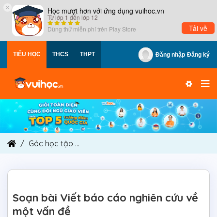
×
Học mượt hơn với ứng dụng vuihoc.vn
Từ lớp 1 đến lớp 12
Tải về
Dùng thử miễn phí trên
Play Store
TIỂU HỌC
THCS
THPT
Đăng nhập
Đăng ký
Góc học tập
Soạn bài Viết báo cáo nghiên cứu 
Soạn bài Viết báo cáo nghiên cứu về
một vấn đề