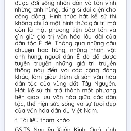
được đời sống nhân dân và tôn vinh
những anh hùng, dũng sĩ đại diện cho
cộng đồng. Hình thức hát kể sử thi
không chỉ là một hình thức giải trí mà
còn là một phương tiện bảo tồn và
gìn giữ giá trị văn hóa lâu dài của
dân tộc Ê đê. Thông qua những câu
chuyện hào hùng, những nhân vật
anh hùng, người dân Ê đê đã được
tuyên truyền những giá trị truyền
thống này đến với các cộng đồng
khác, làm giàu thêm di sản văn hóa
dân tộc của vùng đất Tây Nguyên.
Hát kể sử thi trở thành một phương
tiện giao lưu văn hóa giữa các dân
tộc, thể hiện sức sống và sự tươi đẹp
của văn hóa dân dụ Việt Nam.
f. Tài liệu tham khảo
GS.TS Nguyễn Xuân Kinh, Quá trình