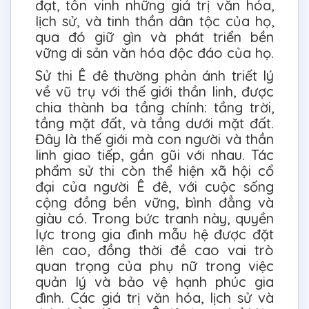
đạt, tôn vinh những giá trị văn hóa,
lịch sử, và tinh thần dân tộc của họ,
qua đó giữ gìn và phát triển bền
vững di sản văn hóa độc đáo của họ.
Sử thi Ê đê thường phản ánh triết lý
về vũ trụ với thế giới thần linh, được
chia thành ba tầng chính: tầng trời,
tầng mặt đất, và tầng dưới mặt đất.
Đây là thế giới mà con người và thần
linh giao tiếp, gần gũi với nhau. Tác
phẩm sử thi còn thể hiện xã hội cổ
đại của người Ê đê, với cuộc sống
cộng đồng bền vững, bình đẳng và
giàu có. Trong bức tranh này, quyền
lực trong gia đình mẫu hệ được đặt
lên cao, đồng thời đề cao vai trò
quan trọng của phụ nữ trong việc
quản lý và bảo vệ hạnh phúc gia
đình. Các giá trị văn hóa, lịch sử và