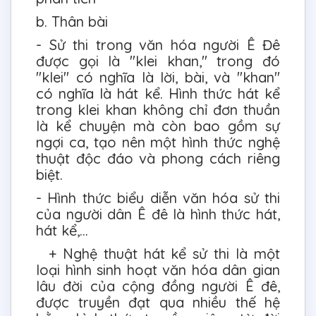
b. Thân bài
- Sử thi trong văn hóa người Ê Đê
được gọi là "klei khan," trong đó
"klei" có nghĩa là lời, bài, và "khan"
có nghĩa là hát kể. Hình thức hát kể
trong klei khan không chỉ đơn thuần
là kể chuyện mà còn bao gồm sự
ngợi ca, tạo nên một hình thức nghệ
thuật độc đáo và phong cách riêng
biệt.
- Hình thức biểu diễn văn hóa sử thi
của người dân Ê đê là hình thức hát,
hát kể,…
+ Nghệ thuật hát kể sử thi là một
loại hình sinh hoạt văn hóa dân gian
lâu đời của cộng đồng người Ê đê,
được truyền đạt qua nhiều thế hệ