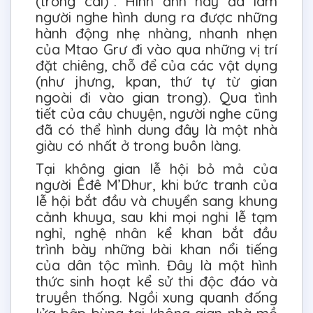
(trống cái)”. Hình ảnh này đã làm
người nghe hình dung ra được những
hành động nhẹ nhàng, nhanh nhẹn
của Mtao Grư đi vào qua những vị trí
đặt chiêng, chỗ để của các vật dụng
(như jhưng, kpan, thứ tự từ gian
ngoài đi vào gian trong). Qua tình
tiết của câu chuyện, người nghe cũng
đã có thể hình dung đây là một nhà
giàu có nhất ở trong buôn làng.
Tại không gian lễ hội bỏ mả của
người Êđê M’Dhur, khi bức tranh của
lễ hội bắt đầu và chuyển sang khung
cảnh khuya, sau khi mọi nghi lễ tạm
nghỉ, nghệ nhân kể khan bắt đầu
trình bày những bài khan nổi tiếng
của dân tộc mình. Đây là một hình
thức sinh hoạt kể sử thi độc đáo và
truyền thống. Ngồi xung quanh đống