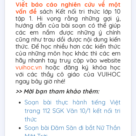
Viết báo cáo nghiên cứu về một
vấn đề
sách Kết nối tri thức lớp 10
tập 1. Hi vọng rằng những gợi ý,
hướng dẫn của bài soạn có thể giúp
các em nắm được những ý chính
cũng như trau dồi được nội dung kiến
thức. Để học nhiều hơn các kiến thức
của những môn học khác thì các em
hãy nhanh tay truy cập vào website
vuihoc.vn
hoặc đăng ký khóa học
với các thầy cô giáo của VUIHOC
ngay bây giờ nhé!
>> Mời bạn tham khảo thêm:
Soạn bài thực hành tiếng Việt
trang 112 SGK Văn 10/1 kết nối tri
thức
Soạn bài Đăm Săn đi bắt Nữ Thần