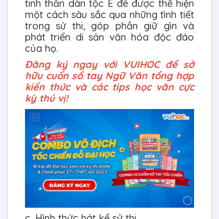
tinh thần dân tộc Ê đê được thể hiện
một cách sâu sắc qua những tình tiết
trong sử thi, góp phần giữ gìn và
phát triển di sản văn hóa độc đáo
của họ.
Đăng ký ngay với VUIHOC để sở
hữu cuốn sổ tay Ngữ Văn tổng hợp
kiến thức và các tips học văn cực
kỳ thú vị!
c. Hình thức hát kể sử thi