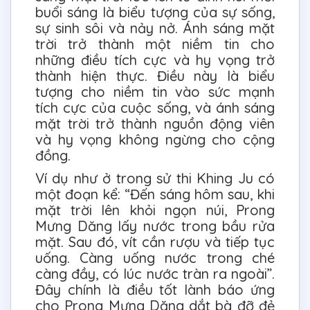
buổi sáng là biểu tượng của sự sống,
sự sinh sôi và nảy nở. Ánh sáng mặt
trời trở thành một niềm tin cho
những điều tích cực và hy vọng trở
thành hiện thực. Điều này là biểu
tượng cho niềm tin vào sức mạnh
tích cực của cuộc sống, và ánh sáng
mặt trời trở thành nguồn động viên
và hy vọng không ngừng cho cộng
đồng.
Ví dụ như ở trong sử thi Khing Ju có
một đoạn kể: “Đến sáng hôm sau, khi
mặt trời lên khỏi ngọn núi, Prong
Mưng Dăng lấy nước trong bầu rửa
mặt. Sau đó, vít cần rượu và tiếp tục
uống. Càng uống nước trong ché
càng đầy, có lúc nước tràn ra ngoài”.
Đây chính là điều tốt lành báo ứng
cho Prong Mưng Dăng dắt bà đỡ đẻ