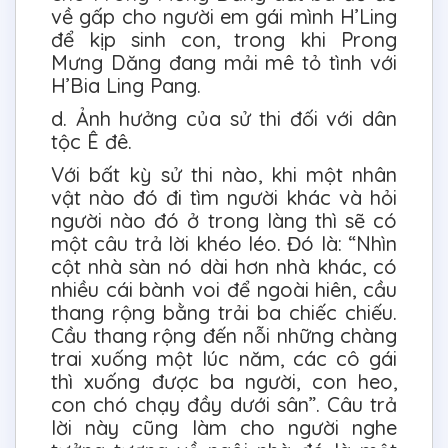
về gấp cho người em gái mình H’Ling
để kịp sinh con, trong khi Prong
Mưng Dăng đang mải mê tỏ tình với
H’Bia Ling Pang.
d. Ảnh hưởng của sử thi đối với dân
tộc Ê đê.
Với bất kỳ sử thi nào, khi một nhân
vật nào đó đi tìm người khác và hỏi
người nào đó ở trong làng thì sẽ có
một câu trả lời khéo léo. Đó là: “Nhìn
cột nhà sàn nó dài hơn nhà khác, có
nhiều cái bành voi để ngoài hiên, cầu
thang rộng bằng trải ba chiếc chiếu.
Cầu thang rộng đến nỗi những chàng
trai xuống một lúc năm, các cô gái
thì xuống được ba người, con heo,
con chó chạy đầy dưới sân”. Câu trả
lời này cũng làm cho người nghe