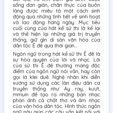
sống đơn giản, chân thực của buôn
làng được miêu tả một cách sinh
động qua những tình tiết về sinh hoạt
và lao động hàng ngày. Mục tiêu
cuối cùng của hát kể sử thi là kể lại
và thể hiện lại những giá trị truyền
thống, giữ gìn di sản văn hóa của
dân tộc Ê đê qua thời gian…
Ngôn ngữ trong hát kể sử thi Ê đê là
sự hòa quyện của lời và nhạc. Lời
của sử thi Ê đê thường mang đặc
điểm của ngôn ngữ nói vần, hay còn
gọi là klei duê. Nghệ nhân khi diễn
xướng sử dụng các làn điệu dân ca
truyền thống như Ay ray, kưưt,
mmuin để tạo ra những bản nhạc
phản ánh cả chất thơ và âm nhạc
của văn hóa dân tộc. Hình thức ngôn
ngữ này giúp các câu vần kết nối với