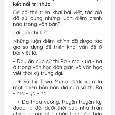
kết nối tri thức
Để có thể triển khai bài viết, tác giả
đã sử dụng những luận điểm chính
nào trong văn bản?
Lời giải chi tiết:
Những luận điểm chính đã được tác
giả sử dụng để triển khai vấn đề ở
bài viết là:
- Dấu ấn của sử thi Ra - ma - ya - na
ở trong văn học dân gian và văn học
viết thời kỳ trung đại.
+ Sử thi Tewa Mưno được xem là
một phiên bản bản địa của sử thi Ra
- ma - ya - na
+ Dạ thoa vương, truyện truyền kỳ
được ra đời dưới thời của nhà Trần
chính là một phiên bản tóm lược hơn