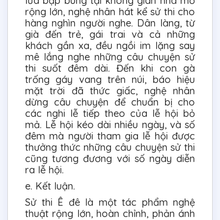
lửa bập bùng tại không gian nhà mồ
rộng lớn, nghệ nhân hát kể sử thi cho
hàng nghìn người nghe. Dân làng, từ
già đến trẻ, gái trai và cả những
khách gần xa, đều ngồi im lặng say
mê lắng nghe những câu chuyện sử
thi suốt đêm dài. Đến khi con gà
trống gáy vang trên núi, báo hiệu
mặt trời đã thức giấc, nghệ nhân
dừng câu chuyện để chuẩn bị cho
các nghi lễ tiếp theo của lễ hội bỏ
mả. Lễ hội kéo dài nhiều ngày, và số
đêm mà người tham gia lễ hội được
thưởng thức những câu chuyện sử thi
cũng tương đương với số ngày diễn
ra lễ hội.
e. Kết luận.
Sử thi Ê đê là một tác phẩm nghệ
thuật rộng lớn, hoàn chỉnh, phản ánh