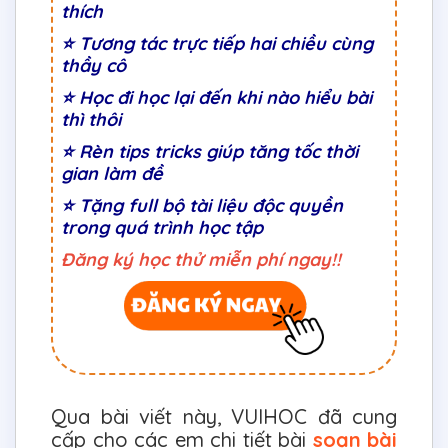
thích
⭐
Tương tác trực tiếp hai chiều cùng
thầy cô
⭐ Học đi học lại đến khi nào hiểu bài
thì thôi
⭐ Rèn tips tricks giúp tăng tốc thời
gian làm đề
⭐ Tặng full bộ tài liệu độc quyền
trong quá trình học tập
Đăng ký học thử miễn phí ngay!!
Qua bài viết này, VUIHOC đã cung
cấp cho các em chi tiết bài
soạn bài