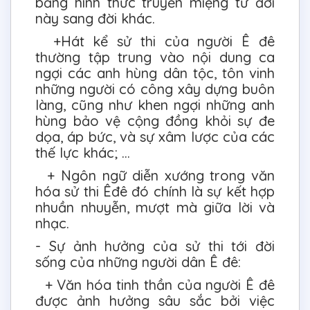
bằng hình thức truyền miệng từ đời
này sang đời khác.
+Hát kể sử thi của người Ê đê
thường tập trung vào nội dung ca
ngợi các anh hùng dân tộc, tôn vinh
những người có công xây dựng buôn
làng, cũng như khen ngợi những anh
hùng bảo vệ cộng đồng khỏi sự đe
dọa, áp bức, và sự xâm lược của các
thế lực khác; …
+ Ngôn ngữ diễn xướng trong văn
hóa sử thi Êđê đó chính là sự kết hợp
nhuần nhuyễn, mượt mà giữa lời và
nhạc.
- Sự ảnh hưởng của sử thi tới đời
sống của những người dân Ê đê:
+ Văn hóa tinh thần của người Ê đê
được ảnh hưởng sâu sắc bởi việc