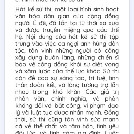
Hát kể sử thi, một loại hình sinh hoạt
văn hóa dân gian của cộng đồng
người Ê đê, đã tồn tại từ thời xa xưa
và được truyền miệng qua các thế
hệ. Nội dung của hát kể sử thi tập
trung vào việc ca ngợi anh hùng dân
tộc, tôn vinh những người có công
xây dựng buôn làng, những chiến sĩ
bảo vệ cộng đồng khỏi sự diệt vong
và xâm lược của thế lực khác. Sử thi
còn đề cao sự sáng tạo, trí tuệ, tinh
thần đoàn kết, và lòng tương trợ lẫn
nhau trong khó khăn. Các giá trị
nhân văn, chính nghĩa, và phản
kháng đối với bất công, vi phạm đạo
lý và luật tục được nhấn mạnh. Đồng
thời, sử thi cũng tôn vinh sức mạnh
cả về thể chất và tâm hồn, tình yêu
đôi lứa, và tình cảm gia đình. Cuộc