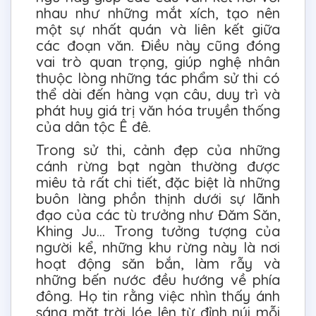
nhau như những mắt xích, tạo nên
một sự nhất quán và liên kết giữa
các đoạn văn. Điều này cũng đóng
vai trò quan trọng, giúp nghệ nhân
thuộc lòng những tác phẩm sử thi có
thể dài đến hàng vạn câu, duy trì và
phát huy giá trị văn hóa truyền thống
của dân tộc Ê đê.
Trong sử thi, cảnh đẹp của những
cánh rừng bạt ngàn thường được
miêu tả rất chi tiết, đặc biệt là những
buôn làng phồn thịnh dưới sự lãnh
đạo của các tù trưởng như Đăm Săn,
Khing Ju... Trong tưởng tượng của
người kể, những khu rừng này là nơi
hoạt động săn bắn, làm rẫy và
những bến nước đều hướng về phía
đông. Họ tin rằng việc nhìn thấy ánh
sáng mặt trời lóe lên từ đỉnh núi mỗi