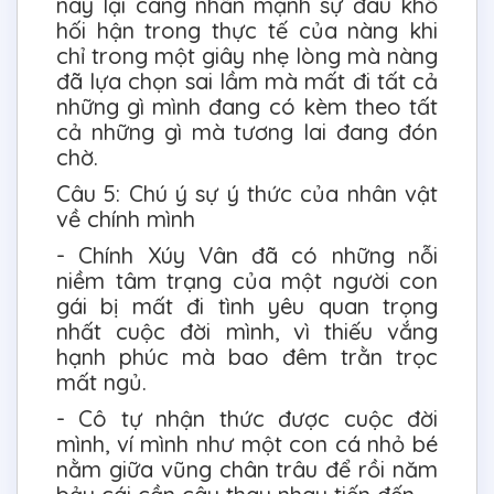
này lại càng nhấn mạnh sự đau khổ
hối hận trong thực tế của nàng khi
chỉ trong một giây nhẹ lòng mà nàng
đã lựa chọn sai lầm mà mất đi tất cả
những gì mình đang có kèm theo tất
cả những gì mà tương lai đang đón
chờ.
Câu 5: Chú ý sự ý thức của nhân vật
về chính mình
- Chính Xúy Vân đã có những nỗi
niềm tâm trạng của một người con
gái bị mất đi tình yêu quan trọng
nhất cuộc đời mình, vì thiếu vắng
hạnh phúc mà bao đêm trằn trọc
mất ngủ.
- Cô tự nhận thức được cuộc đời
mình, ví mình như một con cá nhỏ bé
nằm giữa vũng chân trâu để rồi năm