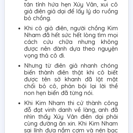
tán tỉnh hứa hẹn Xúy Vân, xui cô
giả điên giả dại để lấy lý do ruồng
bỏ chồng.
Khi cô giả điên, người chồng Kim
Nham đã hết sức hết lòng tìm mọi
cách cứu chữa nhưng không
được nên đành dựa theo nguyện
vọng thả cô đi.
Nhưng từ điên giả nhanh chóng
biến thành điên thật khi cô biết
được tên sở khanh đã lật mặt
chối bỏ cô, phản bội lại lời thề
non hẹn biển đã từng nói.
Khi Kim Nham thi cử thành công
đỗ đạt vinh danh về làng, anh đã
nhìn thấy Xúy Vân điên dại phải
cùng đường ăn xin. Khi Kim Nham
sai lính đưa nắm cơm và nén bạc