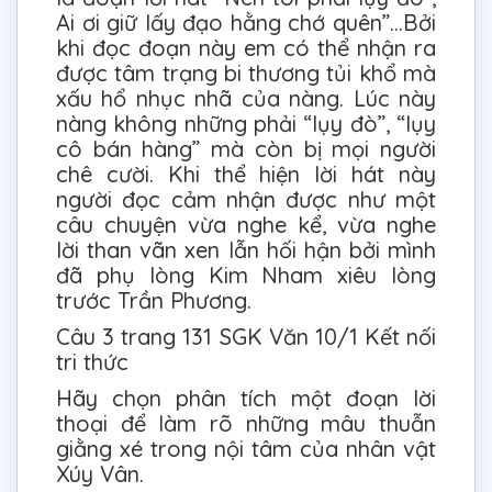
Ai ơi giữ lấy đạo hằng chớ quên”...Bởi
khi đọc đoạn này em có thể nhận ra
được tâm trạng bi thương tủi khổ mà
xấu hổ nhục nhã của nàng. Lúc này
nàng không những phải “lụy đò”, “lụy
cô bán hàng” mà còn bị mọi người
chê cười. Khi thể hiện lời hát này
người đọc cảm nhận được như một
câu chuyện vừa nghe kể, vừa nghe
lời than vãn xen lẫn hối hận bởi mình
đã phụ lòng Kim Nham xiêu lòng
trước Trần Phương.
Câu 3 trang 131 SGK Văn 10/1 Kết nối
tri thức
Hãy chọn phân tích một đoạn lời
thoại để làm rõ những mâu thuẫn
giằng xé trong nội tâm của nhân vật
Xúy Vân.