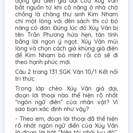
động giả điên giả dại của Xúy Vân
bắt nguồn từ khi cô nàng ở nhà chờ
chồng là chàng thư sinh Kim Nham
chỉ một lòng với đèn sách thi cử bỏ
nàng cô đơn. Đúng lúc đó Xúy Vân bị
tên Trần Phương hứa hẹn, tán tỉnh
bằng lời ngon ý ngọt. Xúy Vân mủi
lòng và chọn cách giả khùng giả điên
để Kim Nham bỏ mình rồi cô sẽ đi
theo hạnh phúc mới.
Câu 2 trang 131 SGK Văn 10/1 Kết nối
tri thức
Trong lớp chèo Xúy Vân giả dại,
đoạn lời thoại nào thể hiện rõ nhất
“ngôn ngữ điên” của nhân vật? Vì
sao bạn xác định như vậy?
- Theo em, đoạn lời thoại đã thể hiện
rõ nhất ngôn ngữ điển của Xúy Vân
là đoạn lời hát “Nên tôi phải lụy đò”,