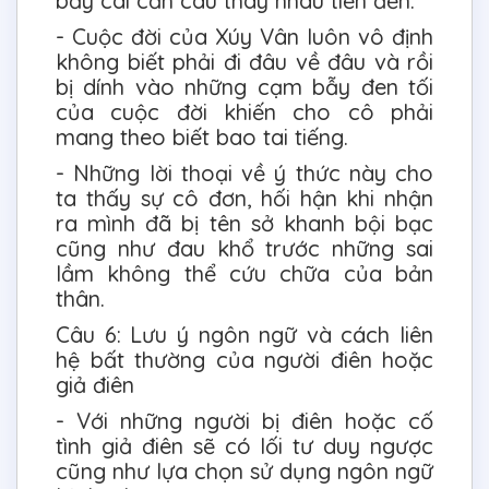
bảy cái cần câu thay nhau tiến đến.
- Cuộc đời của Xúy Vân luôn vô định
không biết phải đi đâu về đâu và rồi
bị dính vào những cạm bẫy đen tối
của cuộc đời khiến cho cô phải
mang theo biết bao tai tiếng.
- Những lời thoại về ý thức này cho
ta thấy sự cô đơn, hối hận khi nhận
ra mình đã bị tên sở khanh bội bạc
cũng như đau khổ trước những sai
lầm không thể cứu chữa của bản
thân.
Câu 6: Lưu ý ngôn ngữ và cách liên
hệ bất thường của người điên hoặc
giả điên
- Với những người bị điên hoặc cố
tình giả điên sẽ có lối tư duy ngược
cũng như lựa chọn sử dụng ngôn ngữ