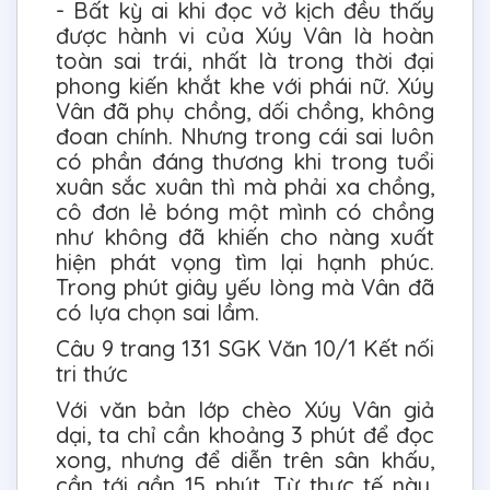
- Bất kỳ ai khi đọc vở kịch đều thấy
được hành vi của Xúy Vân là hoàn
toàn sai trái, nhất là trong thời đại
phong kiến khắt khe với phái nữ. Xúy
Vân đã phụ chồng, dối chồng, không
đoan chính. Nhưng trong cái sai luôn
có phần đáng thương khi trong tuổi
xuân sắc xuân thì mà phải xa chồng,
cô đơn lẻ bóng một mình có chồng
như không đã khiến cho nàng xuất
hiện phát vọng tìm lại hạnh phúc.
Trong phút giây yếu lòng mà Vân đã
có lựa chọn sai lầm.
Câu 9 trang 131 SGK Văn 10/1 Kết nối
tri thức
Với văn bản lớp chèo Xúy Vân giả
dại, ta chỉ cần khoảng 3 phút để đọc
xong, nhưng để diễn trên sân khấu,
cần tới gần 15 phút. Từ thực tế này,