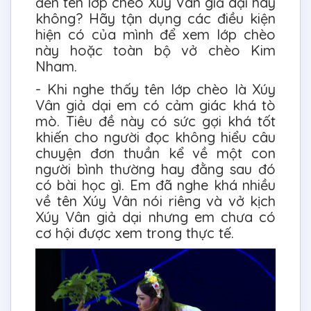
đến tên lớp chèo Xúy Vân giả dại hay
không? Hãy tận dụng các điều kiện
hiện có của mình để xem lớp chèo
này hoặc toàn bộ vở chèo Kim
Nham.
- Khi nghe thấy tên lớp chèo là Xúy
Vân giả dại em có cảm giác khá tò
mò. Tiêu đề này có sức gợi khá tốt
khiến cho người đọc không hiểu câu
chuyện đơn thuần kể về một con
người bình thường hay đằng sau đó
có bài học gì. Em đã nghe khá nhiều
về tên Xúy Vân nói riêng và vở kịch
Xúy Vân giả dại nhưng em chưa có
cơ hội được xem trong thực tế.