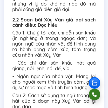
nhưng vì lý do khó nói nào đó mà
phải sống giả điên giả dại.
2.2 Soạn bài Xúy Vân giả dại sách
cánh diều: Đọc hiểu
Câu 1: Chú ý tới các chỉ dẫn sân khấu
(in nghiêng ở trong ngoặc đơn) và
ngôn ngữ của nhân vật để hình dung
ra hành động cảm xúc, tâm trạng
của nhân vật Xúy Vân.
- Các chỉ dẫn sân khấu: hát quá
giang, nói lệnh, nói đế, vỉa,...
- Ngôn ngữ của nhân vật: Mang lại
cho người xem tính truyền cảm, giản
dị, sự mộc mạc và tính hình tượng.
Câu 2: Cách sử dụng từ ngữ trong lời
hát của ở đoạn này Xuý Vân có gì
độc đáo.