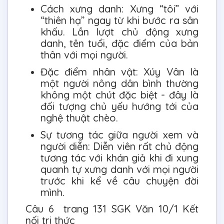
Cách xưng danh: Xưng “tôi” với
“thiên hạ” ngay từ khi bước ra sân
khấu. Lần lượt chủ động xưng
danh, tên tuổi, đặc điểm của bản
thân với mọi người.
Đặc điểm nhân vật: Xúy Vân là
một người nông dân bình thường
không một chút đặc biệt - đây là
đối tượng chủ yếu hướng tới của
nghệ thuật chèo.
Sự tương tác giữa người xem và
người diễn: Diễn viên rất chủ động
tương tác với khán giả khi đi xung
quanh tự xưng danh với mọi người
trước khi kể về câu chuyện đời
mình.
Câu 6 trang 131 SGK Văn 10/1 Kết
nối tri thức