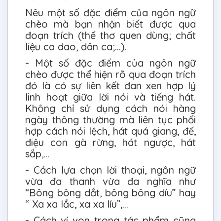
Nêu một số đặc điểm của ngôn ngữ
chèo mà bạn nhận biết được qua
đoạn trích (thể thơ quen dùng; chất
liệu ca dao, dân ca;…).
- Một số đặc điểm của ngôn ngữ
chèo được thể hiện rõ qua đoạn trích
đó là có sự liên kết đan xen hợp lý
linh hoạt giữa lời nói và tiếng hát.
Không chỉ sử dụng cách nói hàng
ngày thông thường mà liên tục phối
hợp cách nói lệch, hát quá giang, đế,
điệu con gà rừng, hát ngược, hát
sắp,...
- Cách lựa chọn lời thoại, ngôn ngữ
vừa đa thanh vừa đa nghĩa như
“Bông bông dắt, bông bông díu” hay
“ Xa xa lắc, xa xa líu”,...
- Cách ví von trong tác phẩm cũng