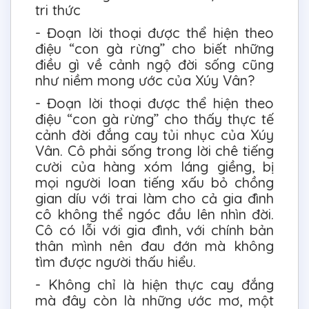
tri thức
- Đoạn lời thoại được thể hiện theo
điệu “con gà rừng” cho biết những
điều gì về cảnh ngộ đời sống cũng
như niềm mong ước của Xúy Vân?
- Đoạn lời thoại được thể hiện theo
điệu “con gà rừng” cho thấy thực tế
cảnh đời đắng cay tủi nhục của Xúy
Vân. Cô phải sống trong lời chê tiếng
cười của hàng xóm láng giềng, bị
mọi người loan tiếng xấu bỏ chồng
gian díu với trai làm cho cả gia đình
cô không thể ngóc đầu lên nhìn đời.
Cô có lỗi với gia đình, với chính bản
thân mình nên đau đớn mà không
tìm được người thấu hiểu.
- Không chỉ là hiện thực cay đắng
mà đây còn là những ước mơ, một