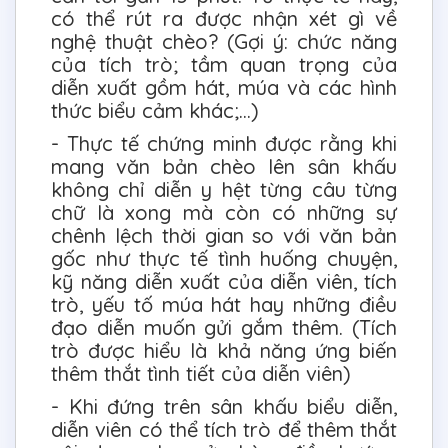
có thể rút ra được nhận xét gì về
nghệ thuật chèo? (Gợi ý: chức năng
của tích trò; tầm quan trọng của
diễn xuất gồm hát, múa và các hình
thức biểu cảm khác;…)
- Thực tế chứng minh được rằng khi
mang văn bản chèo lên sân khấu
không chỉ diễn y hệt từng câu từng
chữ là xong mà còn có những sự
chênh lệch thời gian so với văn bản
gốc như thực tế tình huống chuyện,
kỹ năng diễn xuất của diễn viên, tích
trò, yếu tố múa hát hay những điều
đạo diễn muốn gửi gắm thêm. (Tích
trò được hiểu là khả năng ứng biến
thêm thắt tình tiết của diễn viên)
- Khi đứng trên sân khấu biểu diễn,
diễn viên có thể tích trò để thêm thắt