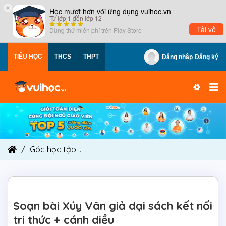
×
Học mượt hơn với ứng dụng vuihoc.vn
Từ lớp 1 đến lớp 12
Tải về
Dùng thử miễn phí trên
Play Store
TIỂU HỌC
THCS
THPT
Đăng nhập
Đăng ký
Góc học tập
Soạn bài Xúy Vân giả dại sách kết n
Soạn bài Xúy Vân giả dại sách kết nối
tri thức + cánh diều