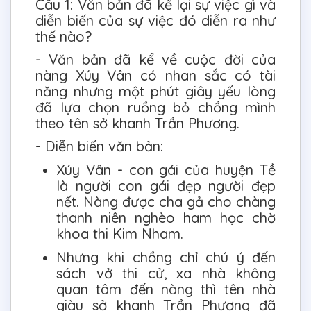
Câu 1: Văn bản đã kể lại sự việc gì và
diễn biến của sự việc đó diễn ra như
thế nào?
- Văn bản đã kể về cuộc đời của
nàng Xúy Vân có nhan sắc có tài
năng nhưng một phút giây yếu lòng
đã lựa chọn ruồng bỏ chồng mình
theo tên sở khanh Trần Phương.
- Diễn biến văn bản:
Xúy Vân - con gái của huyện Tề
là người con gái đẹp người đẹp
nết. Nàng được cha gả cho chàng
thanh niên nghèo ham học chờ
khoa thi Kim Nham.
Nhưng khi chồng chỉ chú ý đến
sách vở thi cử, xa nhà không
quan tâm đến nàng thì tên nhà
giàu sở khanh Trần Phương đã