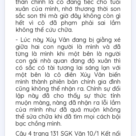
thân chính là cô đang tiếc cho tuổi
xuân của mình, nhớ thương thời son
sắc son thì mà giờ đây không còn gì
hết vì cô đã phạm phải sai lầm
không thể cứu chữa.
- Lúc này Xúy Vân đang bị giằng xé
giữa hai con người là mình và đã
từng là mình khi một bên là người
con gái nhà quan đang độ xuân thì
có sắc có tài tương lai sáng lạn với
một bên là cô điên Xúy Vân biến
mình thành phiên bản chính gia đình
cũng không thể nhận ra. Chính sự đối
lập này đã cho thấy sự thức tỉnh
muộn màng, nàng đã nhận ra lỗi lầm
của mình như đã quá muộn không
thể sửa chữa khi đã tìm mọi cách bội
bạc chồng mình.
Câu 4 trang 131 SGK Văn 10/1 Kết nối