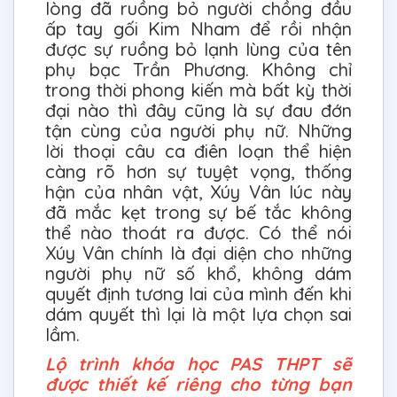
lòng đã ruồng bỏ người chồng đầu
ấp tay gối Kim Nham để rồi nhận
được sự ruồng bỏ lạnh lùng của tên
phụ bạc Trần Phương. Không chỉ
trong thời phong kiến mà bất kỳ thời
đại nào thì đây cũng là sự đau đớn
tận cùng của người phụ nữ. Những
lời thoại câu ca điên loạn thể hiện
càng rõ hơn sự tuyệt vọng, thống
hận của nhân vật, Xúy Vân lúc này
đã mắc kẹt trong sự bế tắc không
thể nào thoát ra được. Có thể nói
Xúy Vân chính là đại diện cho những
người phụ nữ số khổ, không dám
quyết định tương lai của mình đến khi
dám quyết thì lại là một lựa chọn sai
lầm.
Lộ trình khóa học PAS THPT sẽ
được thiết kế riêng cho từng bạn