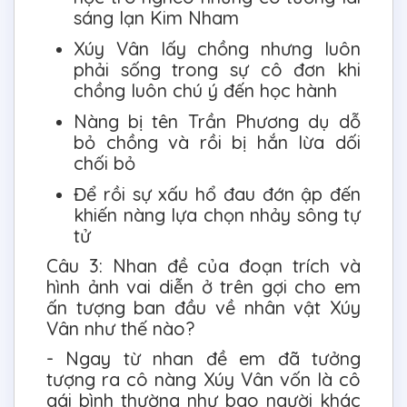
sáng lạn Kim Nham
Xúy Vân lấy chồng nhưng luôn
phải sống trong sự cô đơn khi
chồng luôn chú ý đến học hành
Nàng bị tên Trần Phương dụ dỗ
bỏ chồng và rồi bị hắn lừa dối
chối bỏ
Để rồi sự xấu hổ đau đớn ập đến
khiến nàng lựa chọn nhảy sông tự
tử
Câu 3: Nhan đề của đoạn trích và
hình ảnh vai diễn ở trên gợi cho em
ấn tượng ban đầu về nhân vật Xúy
Vân như thế nào?
- Ngay từ nhan đề em đã tưởng
tượng ra cô nàng Xúy Vân vốn là cô
gái bình thường như bao người khác