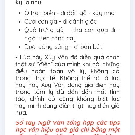
kỳ lạ như:
Ở trên biển - đi đốn gỗ - xây nhà
Cưỡi con gà - đi đánh giặc
Quả trứng gà - tha con quạ đi -
ngồi trên cành cây
Dưới dòng sông - đi bán bát
- Lúc này Xúy Vân đã diễn quá chân
thật sự “điên” của mình khi nói những
điều hoàn toàn vô lý, không có
trong thực tế. Không thể rõ là lúc
này này Xúy Vân đang giả điên hay
trong tâm lý đã dần dần mất tỉnh
táo, chính cô cũng không biết lúc
này mình đang điên thật hay điên giả
nữa.
Sổ tay Ngữ Văn tổng hợp các tips
học văn hiệu quả giá chỉ bằng một