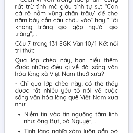
rất trữ tình mà giàu tính tự sự: “Con
cá rô nằm vũng chân trâu/ để cho
năm bảy cần câu châu vào” hay “Tôi
không trăng gió gặp người gió
trăng”,...
Câu 7 trang 131 SGK Văn 10/1 Kết nối
tri thức
Qua lớp chèo này, bạn hiểu thêm
được những điều gì về đời sống văn
hóa làng xã Việt Nam thuở xưa?
- Chỉ qua lớp chèo này, có thể thấy
được rất nhiều yếu tố nói về cuộc
sống văn hóa làng quê Việt Nam xưa
như:
Niềm tin vào tín ngưỡng tâm linh
như: ông Bụt, bà Nguyệt,...
Tình làng nghĩa xóm luôn gắn bó