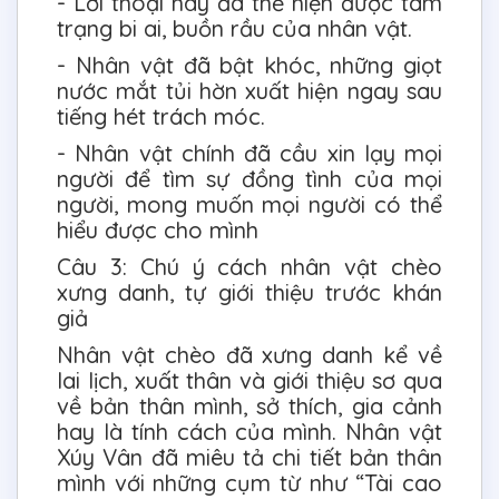
- Lời thoại này đã thể hiện được tâm
trạng bi ai, buồn rầu của nhân vật.
- Nhân vật đã bật khóc, những giọt
nước mắt tủi hờn xuất hiện ngay sau
tiếng hét trách móc.
- Nhân vật chính đã cầu xin lạy mọi
người để tìm sự đồng tình của mọi
người, mong muốn mọi người có thể
hiểu được cho mình
Câu 3: Chú ý cách nhân vật chèo
xưng danh, tự giới thiệu trước khán
giả
Nhân vật chèo đã xưng danh kể về
lai lịch, xuất thân và giới thiệu sơ qua
về bản thân mình, sở thích, gia cảnh
hay là tính cách của mình. Nhân vật
Xúy Vân đã miêu tả chi tiết bản thân
mình với những cụm từ như “Tài cao