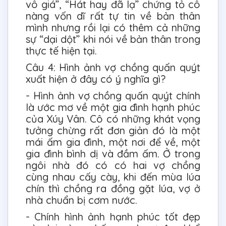
vô giá”, “Hát hay đã lạ” chứng tỏ cô
nàng vốn dĩ rất tự tin về bản thân
mình nhưng rồi lại có thêm cả những
sự “dại dột” khi nói về bản thân trong
thực tế hiện tại.
Câu 4: Hình ảnh vợ chồng quấn quýt
xuất hiện ở đây có ý nghĩa gì?
- Hình ảnh vợ chồng quấn quýt chính
là ước mơ về một gia đình hạnh phúc
của Xúy Vân. Cô có những khát vọng
tưởng chừng rất đơn giản đó là một
mái ấm gia đình, một nơi để về, một
gia đình bình dị và đầm ấm. Ở trong
ngôi nhà đó có có hai vợ chồng
cùng nhau cấy cày, khi đến mùa lúa
chín thì chồng ra đồng gặt lúa, vợ ở
nhà chuẩn bị cơm nước.
- Chính hình ảnh hạnh phúc tốt đẹp