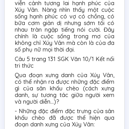
viễn cảnh tương lai hạnh phúc của
Xúy Vân. Nàng nhìn thấy một cuộc
sống hạnh phúc có vợ có chồng, có
bữa cơm giản dị nhưng sớm tối có
nhau tràn ngập tiếng nói cười. Đây
chính là cuộc sống trong mơ của
không chỉ Xúy Vân mà còn là của đa
số phụ nữ mọi thời đại.
Câu 5 trang 131 SGK Văn 10/1 Kết nối
tri thức
Qua đoạn xưng danh của Xúy Vân,
có thể nhận ra được những đặc điểm
gì của sân khấu chèo (cách xưng
danh, sự tương tác giữa người xem
và người diễn…)?
- Những đặc điểm đặc trưng của sân
khấu chèo đã được thể hiện qua
đoạn danh xưng của Xúy Vân: