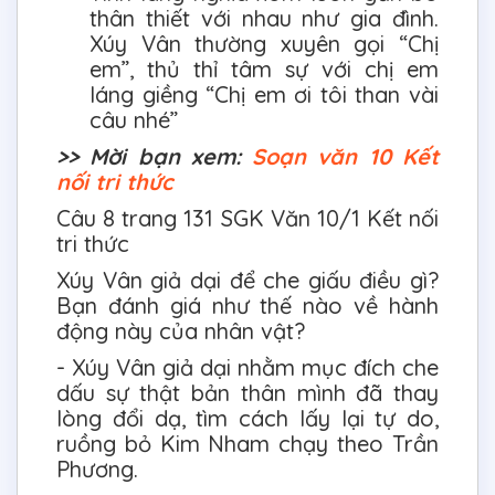
thân thiết với nhau như gia đình.
Xúy Vân thường xuyên gọi “Chị
em”, thủ thỉ tâm sự với chị em
láng giềng “Chị em ơi tôi than vài
câu nhé”
>> Mời bạn xem:
Soạn văn 10 Kết
nối tri thức
Câu 8 trang 131 SGK Văn 10/1 Kết nối
tri thức
Xúy Vân giả dại để che giấu điều gì?
Bạn đánh giá như thế nào về hành
động này của nhân vật?
- Xúy Vân giả dại nhằm mục đích che
dấu sự thật bản thân mình đã thay
lòng đổi dạ, tìm cách lấy lại tự do,
ruồng bỏ Kim Nham chạy theo Trần
Phương.