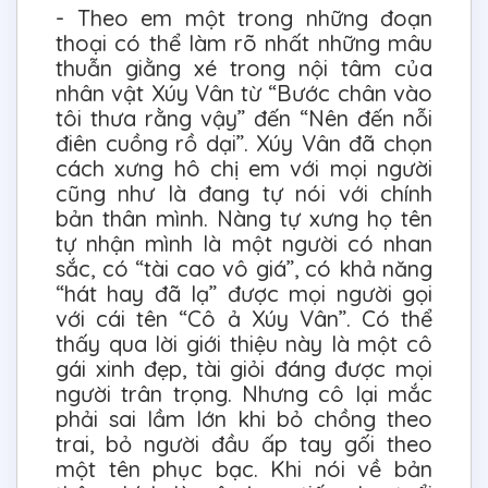
- Theo em một trong những đoạn
thoại có thể làm rõ nhất những mâu
thuẫn giằng xé trong nội tâm của
nhân vật Xúy Vân từ “Bước chân vào
tôi thưa rằng vậy” đến “Nên đến nỗi
điên cuồng rồ dại”. Xúy Vân đã chọn
cách xưng hô chị em với mọi người
cũng như là đang tự nói với chính
bản thân mình. Nàng tự xưng họ tên
tự nhận mình là một người có nhan
sắc, có “tài cao vô giá”, có khả năng
“hát hay đã lạ” được mọi người gọi
với cái tên “Cô ả Xúy Vân”. Có thể
thấy qua lời giới thiệu này là một cô
gái xinh đẹp, tài giỏi đáng được mọi
người trân trọng. Nhưng cô lại mắc
phải sai lầm lớn khi bỏ chồng theo
trai, bỏ người đầu ấp tay gối theo
một tên phục bạc. Khi nói về bản