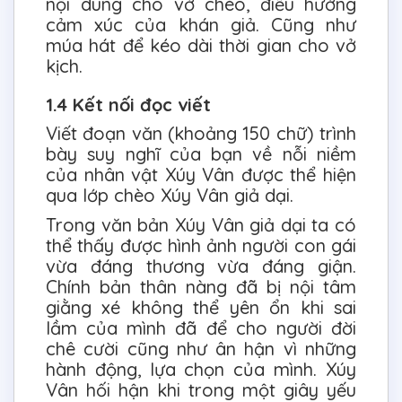
nội dung cho vở chèo, điều hướng
cảm xúc của khán giả. Cũng như
múa hát để kéo dài thời gian cho vở
kịch.
1.4 Kết nối đọc viết
Viết đoạn văn (khoảng 150 chữ) trình
bày suy nghĩ của bạn về nỗi niềm
của nhân vật Xúy Vân được thể hiện
qua lớp chèo Xúy Vân giả dại.
Trong văn bản Xúy Vân giả dại ta có
thể thấy được hình ảnh người con gái
vừa đáng thương vừa đáng giận.
Chính bản thân nàng đã bị nội tâm
giằng xé không thể yên ổn khi sai
lầm của mình đã để cho người đời
chê cười cũng như ân hận vì những
hành động, lựa chọn của mình. Xúy
Vân hối hận khi trong một giây yếu