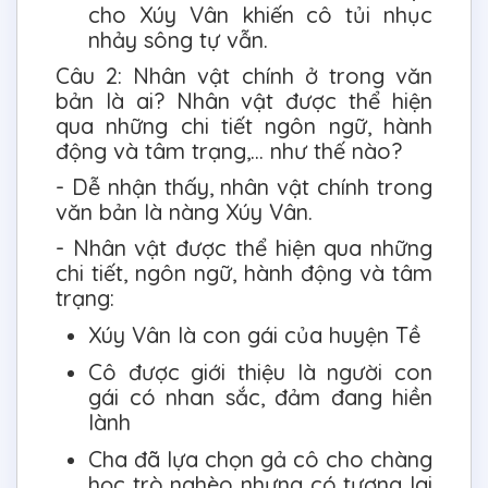
cho Xúy Vân khiến cô tủi nhục
nhảy sông tự vẫn.
Câu 2: Nhân vật chính ở trong văn
bản là ai? Nhân vật được thể hiện
qua những chi tiết ngôn ngữ, hành
động và tâm trạng,… như thế nào?
- Dễ nhận thấy, nhân vật chính trong
văn bản là nàng Xúy Vân.
- Nhân vật được thể hiện qua những
chi tiết, ngôn ngữ, hành động và tâm
trạng:
Xúy Vân là con gái của huyện Tề
Cô được giới thiệu là người con
gái có nhan sắc, đảm đang hiền
lành
Cha đã lựa chọn gả cô cho chàng
học trò nghèo nhưng có tương lai