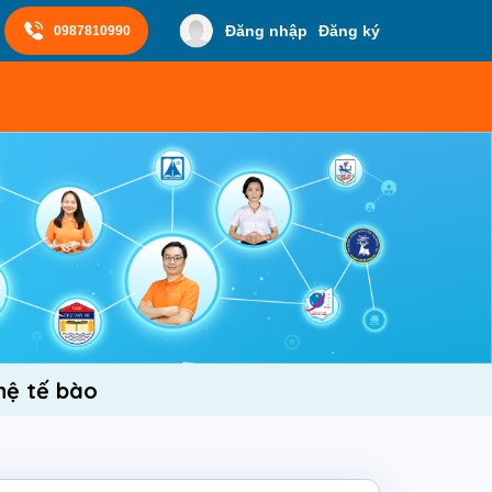
Đăng nhập
Đăng ký
0987810990
hệ tế bào