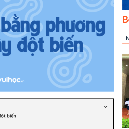
B
N
ột biến