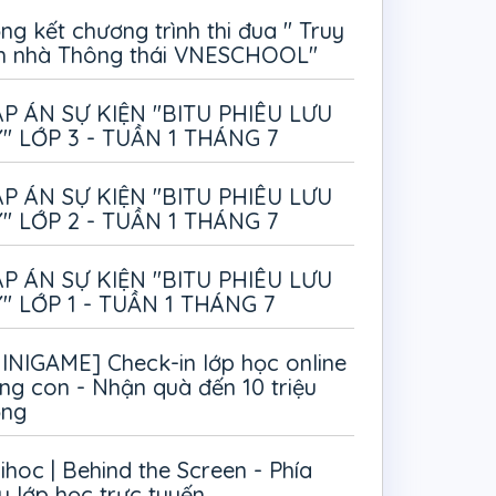
ng kết chương trình thi đua " Truy
m nhà Thông thái VNESCHOOL"
P ÁN SỰ KIỆN "BITU PHIÊU LƯU
" LỚP 3 - TUẦN 1 THÁNG 7
P ÁN SỰ KIỆN "BITU PHIÊU LƯU
" LỚP 2 - TUẦN 1 THÁNG 7
P ÁN SỰ KIỆN "BITU PHIÊU LƯU
" LỚP 1 - TUẦN 1 THÁNG 7
INIGAME] Check-in lớp học online
ng con - Nhận quà đến 10 triệu
ồng
ihoc | Behind the Screen - Phía
u lớp học trực tuyến