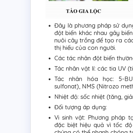
Đây là phương pháp sử dụn
đột biến khác nhau gây biến 
nuôi cây trồng để tạo ra c
thị hiếu của con người.
Các tác nhân đột biến thườn
Tác nhân vật lí: các tia UV (
Tác nhân hóa học: 5-BU 
sulfonat), NMS (Nitrozo meth
Nhiệt độ: sốc nhiệt (tăng, gi
Đối tượng áp dụng:
Vi sinh vật: Phương pháp t
đặc biệt hiệu quả vì tốc đ
chúng có thể nhanh chóng tạ