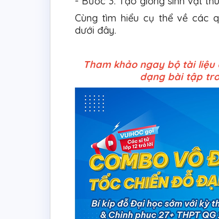
- Bước 3: Tạo giống sinh vật th
Cùng tìm hiểu cụ thể về các 
dưới đây.
Tham khảo ngay bộ tài liệu 
dạng bài tập tr