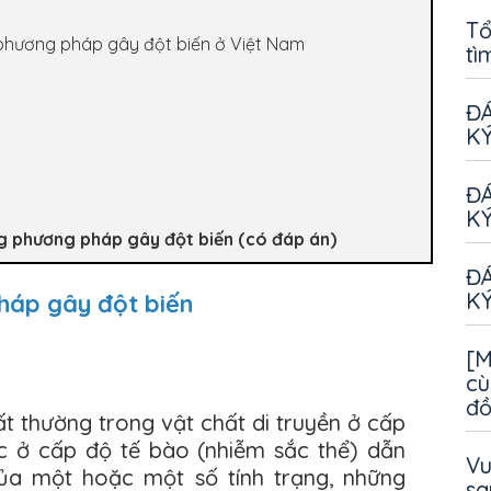
Tổ
 phương pháp gây đột biến ở Việt Nam
tì
ĐÁ
KÝ
ĐÁ
KÝ
ng phương pháp gây đột biến (có đáp án)
ĐÁ
KÝ
háp gây đột biến
[M
cù
đ
ất thường trong vật chất di truyền ở cấp
c ở cấp độ tế bào (nhiễm sắc thể) dẫn
Vu
của một hoặc một số tính trạng, những
sa