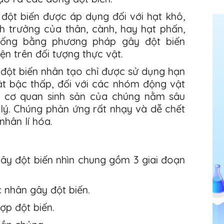
đột biến được áp dụng đối với hạt khô,
h trưởng của thân, cành, hay hạt phấn,
iống bằng phương pháp gây đột biến
n trên đối tượng thực vật.
đột biến nhân tạo chỉ được sử dụng hạn
t bậc thấp, đối với các nhóm động vật
 cơ quan sinh sản của chúng nằm sâu
 lý. Chúng phản ứng rất nhạy và dễ chết
nhân lí hóa.
y đột biến nhìn chung gồm 3 giai đoạn
c nhân gây đột biến.
ợp đột biến.