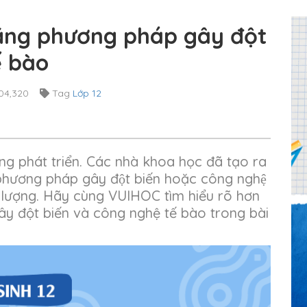
bằng phương pháp gây đột
ế bào
04,320
Tag
Lớp 12
g phát triển. Các nhà khoa học đã tạo ra
́c phương pháp gây đột biến hoặc công nghệ
́t lượng. Hãy cùng VUIHOC tìm hiểu rõ hơn
y đột biến và công nghệ tế bào trong bài