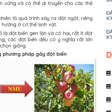
ền vững và có thể di truyền cho các thế
ĐÁ
nhiên là quá trình xảy ra đột ngột, riêng
KÝ
 hướng ở cơ thể sinh vật.
ĐÁ
 là đột biến gen lặn và có hại, rất ít đột
KÝ
ng, các đột biến đều có ý nghĩa rất lớn
 chọn giống.
D
ng phương pháp gây đột biến