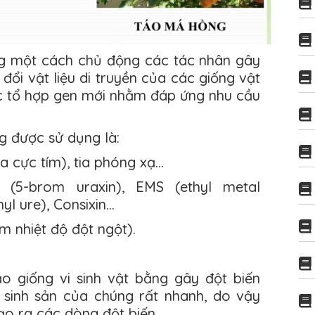
g một cách chủ động các tác nhân gây
đổi vật liệu di truyền của các giống vật
ác tổ hợp gen mới nhằm đáp ứng nhu cầu
g được sử dụng là:
tia cực tím), tia phóng xạ…
(5-brom uraxin), EMS (ethyl metal
yl ure), Consixin…
ảm nhiệt độ đột ngột).
ạo giống vi sinh vật bằng gây đột biến
ộ sinh sản của chúng rất nhanh, do vậy
o ra các dòng đột biến.