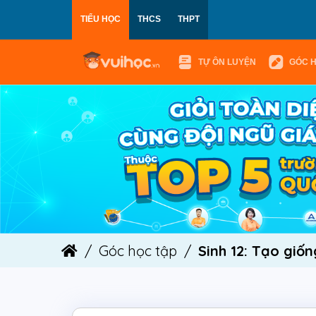
TIỂU HỌC
THCS
THPT
TỰ ÔN LUYỆN
GÓC 
Góc học tập
Sinh 12: Tạo giố