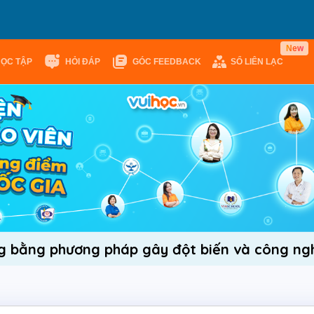
w
N
e
HỌC TẬP
HỎI ĐÁP
GÓC FEEDBACK
SỔ LIÊN LẠC
ng bằng phương pháp gây đột biến và công ng