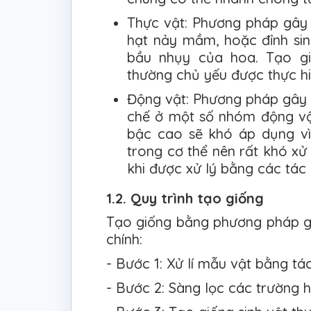
Thực vật: Phương pháp gây 
hạt nảy mầm, hoặc đỉnh sin
bầu nhụy của hoa. Tạo g
thường chủ yếu được thực hiệ
Động vật: Phương pháp gây 
chế ở một số nhóm động vậ
bậc cao sẽ khó áp dụng vì
trong cơ thể nên rất khó xử
khi được xử lý bằng các tác 
1.2. Quy trình tạo giống
Tạo giống bằng phương pháp gâ
chính:
- Bước 1: Xử lí mẫu vật bằng tá
- Bước 2: Sàng lọc các trường h