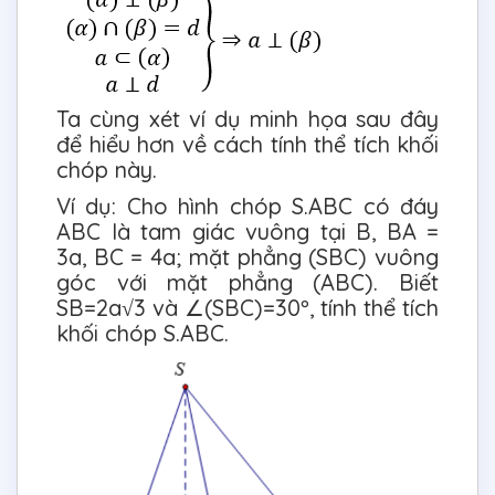
Ta cùng xét ví dụ minh họa sau đây
để hiểu hơn về cách tính thể tích khối
chóp này.
Ví dụ: Cho hình chóp S.ABC có đáy
ABC là tam giác vuông tại B, BA =
3a, BC = 4a; mặt phẳng (SBC) vuông
góc với mặt phẳng (ABC). Biết
SB=2a√3 và ∠(SBC)=30º, tính thể tích
khối chóp S.ABC.