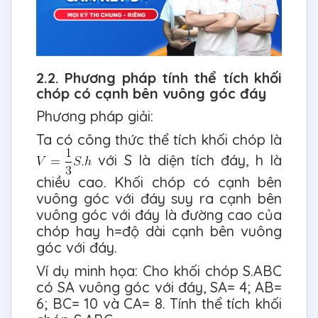
2.2. Phương pháp tính thể tích khối
chóp có cạnh bên vuông góc đáy
Phương pháp giải:
Ta có công thức thể tích khối chóp là
với S là diện tích đáy, h là
chiều cao. Khối chóp có cạnh bên
vuông góc với đáy suy ra cạnh bên
vuông góc với đáy là đường cao của
chóp hay h=độ dài cạnh bên vuông
góc với đáy.
Ví dụ minh họa: Cho khối chóp S.ABC
có SA vuông góc với đáy, SA= 4; AB=
6; BC= 10 và CA= 8. Tính thể tích khối