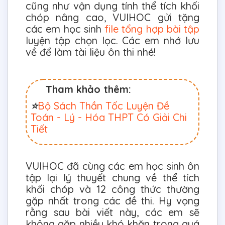
cũng như vận dụng tính thể tích khối
chóp nâng cao, VUIHOC gửi tặng
các em học sinh
file tổng hợp bài tập
luyện tập chọn lọc. Các em nhớ lưu
về để làm tài liệu ôn thi nhé!
Tham khảo thêm:
⭐
Bộ Sách Thần Tốc Luyện Đề
Toán - Lý - Hóa THPT Có Giải Chi
Tiết
VUIHOC đã cùng các em học sinh ôn
tập lại lý thuyết chung về thể tích
khối chóp và 12 công thức thường
gặp nhất trong các đề thi. Hy vọng
rằng sau bài viết này, các em sẽ
không gặp nhiều khó khăn trong quá