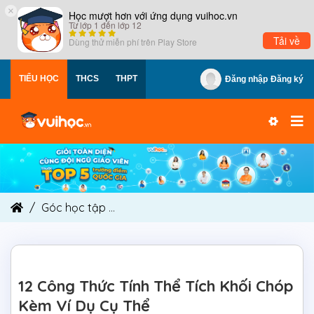
×
Học mượt hơn với ứng dụng vuihoc.vn
Từ lớp 1 đến lớp 12
Tải về
Dùng thử miễn phí trên
Play Store
TIỂU HỌC
THCS
THPT
Đăng nhập
Đăng ký
Góc học tập
12 Công Thức Tính Thể Tích Khối C
12 Công Thức Tính Thể Tích Khối Chóp
Kèm Ví Dụ Cụ Thể