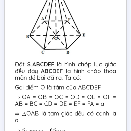
Đặt
S.ABCDEF
là hình chóp lục giác
đều đáy
ABCDEF
là hình chóp thỏa
mãn đề bài đã ra. Ta có:
Gọi điểm O là tâm của ABCDEF
OA = OB = OC = OD = OE = OF =
AB = BC = CD = DE = EF = FA = a
OAB là tam giác đều có cạnh là
a