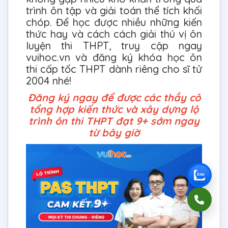
trình ôn tập và giải toán thể tích khối
chóp. Để học được nhiều những kiến
thức hay và cách cách giải thú vị ôn
luyện thi THPT, truy cập ngay
vuihoc.vn và đăng ký khóa học ôn
thi cấp tốc THPT dành riêng cho sĩ tử
2004 nhé!
Đăng ký ngay để được các thầy cô
tổng hợp kiến thức và xây dựng lộ
trình ôn thi THPT đạt 9+ sớm ngay
từ bây giờ