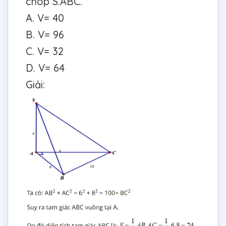
chóp S.ABC.
A. V= 40
B. V= 96
C. V= 32
D. V= 64
Giải: