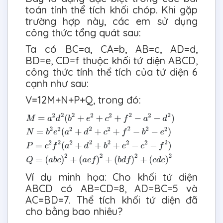
toán tính thể tích khối chóp. Khi gặp
trường hợp này, các em sử dụng
công thức tổng quát sau:
Ta có BC=a, CA=b, AB=c, AD=d,
BD=e, CD=f thuộc khối tứ diện ABCD,
công thức tính thể tích của tứ diện 6
cạnh như sau:
V=12M+N+P+Q, trong đó:
Ví dụ minh họa: Cho khối tứ diện
ABCD có AB=CD=8, AD=BC=5 và
AC=BD=7. Thể tích khối tứ diện đã
cho bằng bao nhiêu?