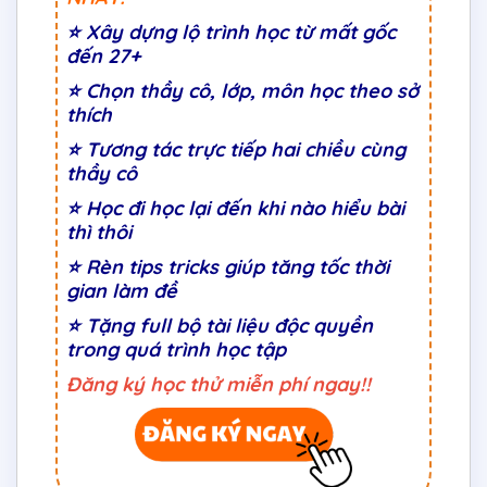
⭐
Xây dựng lộ trình học từ mất gốc
đến 27+
⭐
Chọn thầy cô, lớp, môn học theo sở
thích
⭐
Tương tác trực tiếp hai chiều cùng
thầy cô
⭐ Học đi học lại đến khi nào hiểu bài
thì thôi
⭐ Rèn tips tricks giúp tăng tốc thời
gian làm đề
⭐ Tặng full bộ tài liệu độc quyền
trong quá trình học tập
Đăng ký học thử miễn phí ngay!!