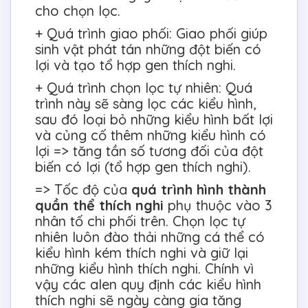
cho chọn lọc.
+ Quá trình giao phối: Giao phối giúp
sinh vật phát tán những đột biến có
lợi và tạo tổ hợp gen thích nghi.
+ Quá trình chọn lọc tự nhiên: Quá
trình này sẽ sàng lọc các kiểu hình,
sau đó loại bỏ những kiểu hình bất lợi
và củng cố thêm những kiểu hình có
lợi => tăng tần số tương đối của đột
biến có lợi (tổ hợp gen thích nghi).
=> Tốc độ của
quá trình hình thành
quần thể thích nghi
phụ thuộc vào 3
nhân tố chi phối trên. Chọn lọc tự
nhiên luôn đào thải những cá thể có
kiểu hình kém thích nghi và giữ lại
những kiểu hình thích nghi. Chính vì
vậy các alen quy định các kiểu hình
thích nghi sẽ ngày càng gia tăng