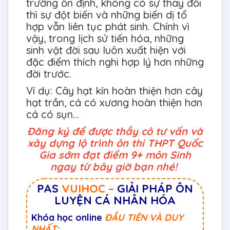
trường ổn định, không có sự thay đổi
thì sự đột biến và những biến dị tổ
hợp vẫn liên tục phát sinh. Chính vì
vậy, trong lịch sử tiến hóa, những
sinh vật đời sau luôn xuất hiện với
đặc điểm thích nghi hợp lý hơn những
đời trước.
Ví dụ: Cây hạt kín hoàn thiện hơn cây
hạt trần, cá có xương hoàn thiện hơn
cá có sụn...
Đăng ký để được thầy cô tư vấn và
xây dựng lộ trình ôn thi THPT Quốc
Gia sớm đạt điểm 9+ môn Sinh
ngay từ bây giờ bạn nhé!
PAS
VUIHOC
–
GIẢI PHÁP ÔN
LUYỆN CÁ NHÂN HÓA
Khóa học online
ĐẦU TIÊN VÀ DUY
NHẤT: