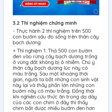
3.2 Thí nghiệm chứng minh
- Thực hành 2 thí nghiệm trên 500
con bướm sâu đo sống trên thân cây
bạch dương:
+ Thí nghiệm 1: Thả 500 con bướm
đen vào rừng cây bạch dương trồng
ở vùng đất không bị ô nhiễm. Chú ý
thân cây bạch dương lúc này có
màu trắng. Sau một khoảng thời
gian, người ta bắt những con sinh vật
này lại và thấy phần lớn những con
bướm này có màu trắng. Đồng thời
khi nghiên cứu thức ăn trong dạ dày
của các con chim ở đây thì thấy
chim bắt được nhiều bướm đen hơn