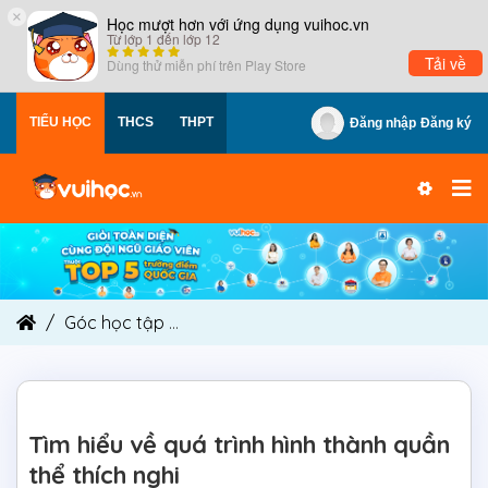
×
Học mượt hơn với ứng dụng vuihoc.vn
Từ lớp 1 đến lớp 12
Tải về
Dùng thử miễn phí trên
Play Store
TIỂU HỌC
THCS
THPT
Đăng nhập
Đăng ký
Góc học tập
Tìm hiểu về quá trình hình thành quầ
Tìm hiểu về quá trình hình thành quần
thể thích nghi