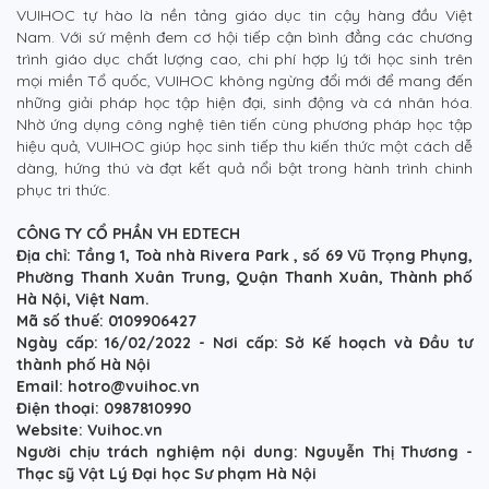
VUIHOC tự hào là nền tảng giáo dục tin cậy hàng đầu Việt
Nam. Với sứ mệnh đem cơ hội tiếp cận bình đẳng các chương
trình giáo dục chất lượng cao, chi phí hợp lý tới học sinh trên
mọi miền Tổ quốc, VUIHOC không ngừng đổi mới để mang đến
những giải pháp học tập hiện đại, sinh động và cá nhân hóa.
Nhờ ứng dụng công nghệ tiên tiến cùng phương pháp học tập
hiệu quả, VUIHOC giúp học sinh tiếp thu kiến thức một cách dễ
dàng, hứng thú và đạt kết quả nổi bật trong hành trình chinh
phục tri thức.
CÔNG TY CỔ PHẦN VH EDTECH
Địa chỉ: Tầng 1, Toà nhà Rivera Park , số 69 Vũ Trọng Phụng,
Phường Thanh Xuân Trung, Quận Thanh Xuân, Thành phố
Hà Nội, Việt Nam.
Mã số thuế: 0109906427
Ngày cấp: 16/02/2022 - Nơi cấp: Sở Kế hoạch và Đầu tư
thành phố Hà Nội
Email: hotro@vuihoc.vn
Điện thoại: 0987810990
Website: Vuihoc.vn
Người chịu trách nghiệm nội dung: Nguyễn Thị Thương -
Thạc sỹ Vật Lý Đại học Sư phạm Hà Nội