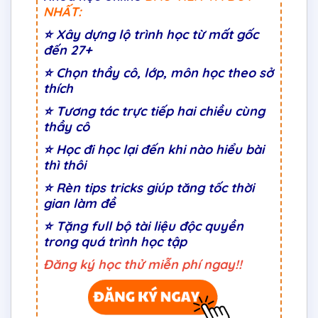
NHẤT:
⭐
Xây dựng lộ trình học từ mất gốc
đến 27+
⭐
Chọn thầy cô, lớp, môn học theo sở
thích
⭐
Tương tác trực tiếp hai chiều cùng
thầy cô
⭐ Học đi học lại đến khi nào hiểu bài
thì thôi
⭐ Rèn tips tricks giúp tăng tốc thời
gian làm đề
⭐ Tặng full bộ tài liệu độc quyền
trong quá trình học tập
Đăng ký học thử miễn phí ngay!!