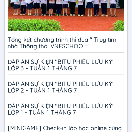
Tổng kết chương trình thi đua " Truy tìm
nhà Thông thái VNESCHOOL"
ĐÁP ÁN SỰ KIỆN "BITU PHIÊU LƯU KÝ"
LỚP 3 - TUẦN 1 THÁNG 7
ĐÁP ÁN SỰ KIỆN "BITU PHIÊU LƯU KÝ"
LỚP 2 - TUẦN 1 THÁNG 7
ĐÁP ÁN SỰ KIỆN "BITU PHIÊU LƯU KÝ"
LỚP 1 - TUẦN 1 THÁNG 7
[MINIGAME] Check-in lớp học online cùng