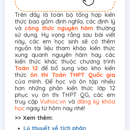
Trên đây là toàn bộ tổng hợp kiến
thức bao gồm định nghĩa, các định lý
và
công thức nguyên hàm
thường
sử dụng. Hy vọng rằng sau bài viết
này, các em học sinh sẽ có thêm
nguồn tài liệu tham khảo kiến thức
xung quanh nguyên hàm hay các
kiến thức khác thuộc chương trình
Toán 12
để bổ sung vào kho kiến
thức
ôn thi Toán THPT Quốc gia
của mình. Để học và ôn tập nhiều
hơn những phần kiến thức lớp 12
phục vụ ôn thi THPT QG, các em
truy cập
Vuihoc.vn
và
đăng ký khóa
học
ngay từ hôm nay nhé!
>> Xem thêm:
Lý thuyết về tích phân