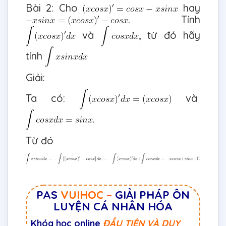
Bài 2: Cho
hay
. Tính
và
, từ đó hãy
tính
Giải:
Ta có:
và
.
Từ đó
PAS
VUIHOC
–
GIẢI PHÁP ÔN
LUYỆN CÁ NHÂN HÓA
Khóa học online
ĐẦU TIÊN VÀ DUY