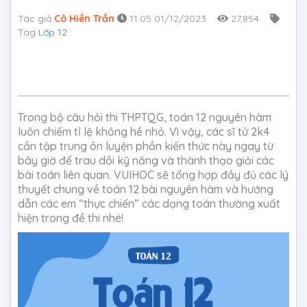
Tác giả
Cô Hiền Trần
11:05 01/12/2023
27,854
Tag
Lớp 12
Trong bộ câu hỏi thi THPTQG, toán 12 nguyên hàm
luôn chiếm tỉ lệ không hề nhỏ. Vì vậy, các sĩ tử 2k4
cần tập trung ôn luyện phần kiến thức này ngay từ
bây giờ để trau dồi kỹ năng và thành thạo giải các
bài toán liên quan. VUIHOC sẽ tổng hợp đầy đủ các lý
thuyết chung về toán 12 bài nguyên hàm và hướng
dẫn các em “thực chiến” các dạng toán thường xuất
hiện trong đề thi nhé!