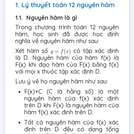
1. Lý thuyết toán 12 nguyên hàm
1.1. Nguyên hàm là gì
Trong chương trình toán 12 nguyên
hàm, học sinh đã được học định
nghĩa về nguyên hàm như sau:
Xét hàm số
có tập xác định
là D. Nguyên hàm của hàm f(x) là
F(x) khi đạo hàm của F(x) bằng f(x)
với mọi x thuộc tập xác định D.
Lưu ý về họ nguyên hàm như sau:
F(x)+C (C là hằng số) là một
nguyên hàm của f(x) xác định
trên D khi F(x) là nguyên hàm của
hàm f(x) xác định trên D.
Tất cả nguyên hàm của f(x) xác
định trên D đều có dạng tổng