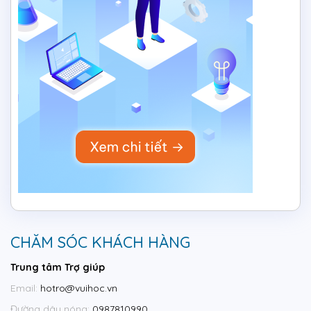
CHĂM SÓC KHÁCH HÀNG
Trung tâm Trợ giúp
Email:
hotro@vuihoc.vn
Đường dây nóng:
0987810990