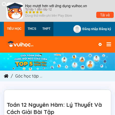
×
Học mượt hơn với ứng dụng vuihoc.vn
Từ lớp 1 đến lớp 12
Tải về
Dùng thử miễn phí trên
Play Store
TIỂU HỌC
THCS
THPT
Đăng nhập
Đăng ký
Góc học tập
Toán 12 Nguyên Hàm: Lý Thuyết Và 
Toán 12 Nguyên Hàm: Lý Thuyết Và
Cách Giải Bài Tập