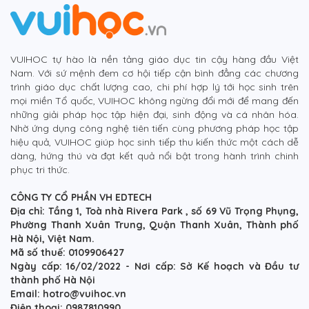
VUIHOC tự hào là nền tảng giáo dục tin cậy hàng đầu Việt
Nam. Với sứ mệnh đem cơ hội tiếp cận bình đẳng các chương
trình giáo dục chất lượng cao, chi phí hợp lý tới học sinh trên
mọi miền Tổ quốc, VUIHOC không ngừng đổi mới để mang đến
những giải pháp học tập hiện đại, sinh động và cá nhân hóa.
Nhờ ứng dụng công nghệ tiên tiến cùng phương pháp học tập
hiệu quả, VUIHOC giúp học sinh tiếp thu kiến thức một cách dễ
dàng, hứng thú và đạt kết quả nổi bật trong hành trình chinh
phục tri thức.
CÔNG TY CỔ PHẦN VH EDTECH
Địa chỉ: Tầng 1, Toà nhà Rivera Park , số 69 Vũ Trọng Phụng,
Phường Thanh Xuân Trung, Quận Thanh Xuân, Thành phố
Hà Nội, Việt Nam.
Mã số thuế: 0109906427
Ngày cấp: 16/02/2022 - Nơi cấp: Sở Kế hoạch và Đầu tư
thành phố Hà Nội
Email: hotro@vuihoc.vn
Điện thoại: 0987810990