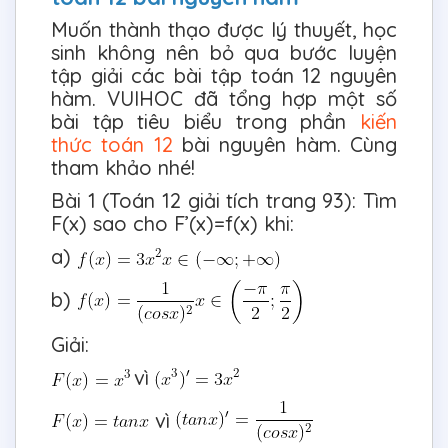
Muốn thành thạo được lý thuyết, học
sinh không nên bỏ qua bước luyện
tập giải các bài tập toán 12 nguyên
hàm. VUIHOC đã tổng hợp một số
bài tập tiêu biểu trong phần
kiến
thức toán 12
bài nguyên hàm. Cùng
tham khảo nhé!
Bài 1 (Toán 12 giải tích trang 93): Tìm
F(x) sao cho F’(x)=f(x) khi:
a)
b)
Giải:
vì
vì