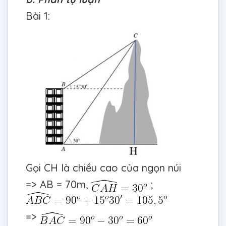
Bài 1:
Gọi CH là chiều cao của ngọn núi
=> AB = 70m,
;
=>