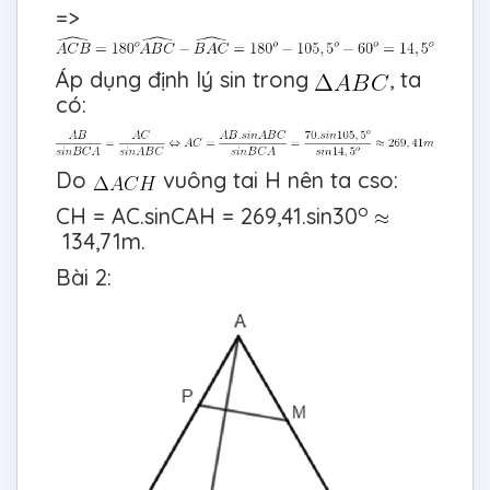
=>
Áp dụng định lý sin trong
, ta
có:
Do
vuông tai H nên ta cso:
o
CH = AC.sinCAH = 269,41.sin30
134,71m.
Bài 2: