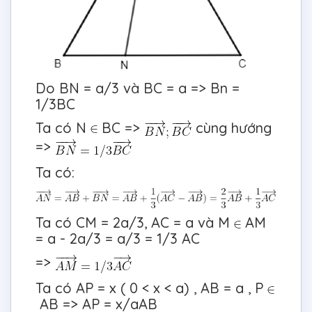
Do BN = a/3 và BC = a => Bn =
1/3BC
Ta có N
BC =>
cùng hướng
=>
Ta có:
Ta có CM = 2a/3, AC = a và M
AM
= a - 2a/3 = a/3 = 1/3 AC
=>
Ta có AP = x ( 0 < x < a) , AB = a , P
AB => AP = x/aAB