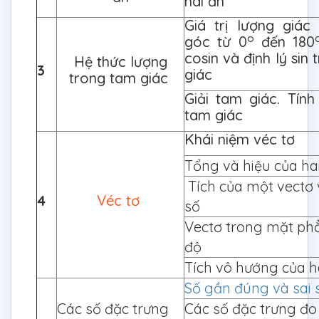
hai ẩn
Giá trị lượng giá
o
góc từ 0
đến 180
cosin và định lý sin
Hệ thức lượng
3
giác
trong tam giác
Giải tam giác. Tính 
tam giác
Khái niệm véc tơ
Tổng và hiệu của ha
Tích của một vectơ 
4
Véc tơ
số
Vectơ trong mặt ph
độ
Tích vô hướng của h
Số gần đúng và sai 
Các số đặc trưng
Các số đặc trưng đo