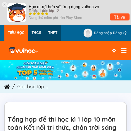
×
Học mượt hơn với ứng dụng vuihoc.vn
Từ lớp 1 đến lớp 12
Tải về
Dùng thử miễn phí trên
Play Store
TIỂU HỌC
THCS
THPT
Đăng nhập
Đăng ký
Góc học tập
Tổng hợp đề thi học kì 1 lớp 10 môn 
Tổng hợp đề thi học kì 1 lớp 10 môn
toán Kết nối tri thức, chân trời sáng