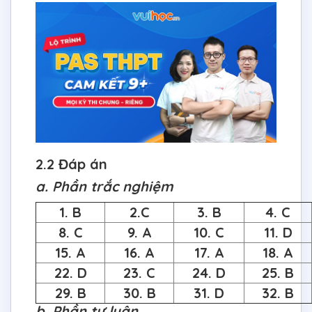
2.2 Đáp án
a. Phần trắc nghiệm
1. B
2.C
3. B
4. C
8. C
9. A
10. C
11. D
15. A
16. A
17. A
18. A
22. D
23. C
24. D
25. B
29. B
30. B
31. D
32. B
b. Phần tự luận