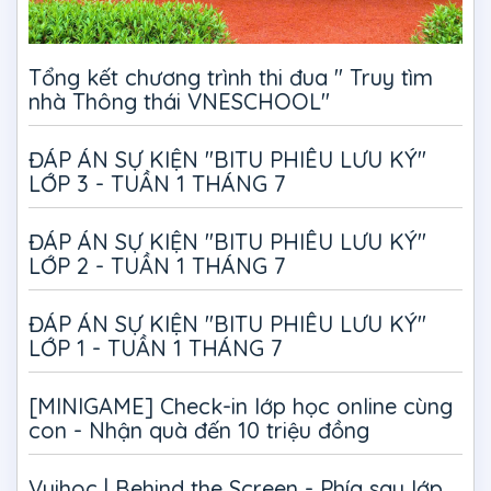
Tổng kết chương trình thi đua " Truy tìm
nhà Thông thái VNESCHOOL"
ĐÁP ÁN SỰ KIỆN "BITU PHIÊU LƯU KÝ"
LỚP 3 - TUẦN 1 THÁNG 7
ĐÁP ÁN SỰ KIỆN "BITU PHIÊU LƯU KÝ"
LỚP 2 - TUẦN 1 THÁNG 7
ĐÁP ÁN SỰ KIỆN "BITU PHIÊU LƯU KÝ"
LỚP 1 - TUẦN 1 THÁNG 7
[MINIGAME] Check-in lớp học online cùng
con - Nhận quà đến 10 triệu đồng
Vuihoc | Behind the Screen - Phía sau lớp