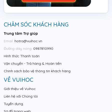
CHĂM SÓC KHÁCH HÀNG
Trung tâm Trợ giúp
Email:
hotro@vuihoc.vn
Đường dây nóng:
0987810990
Hình thức Thanh toán
Vận chuyển - Trả hàng & Hoàn tiền
Chính sách bảo vệ thông tin khách hàng
VỀ VUIHOC
Giới thiệu về Vuihoc
Liên hệ với Chúng tôi
Tuyển dụng
Sơ đồ trang web