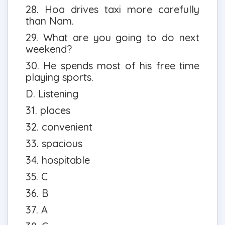
28. Hoa drives taxi more carefully
than Nam.
29. What are you going to do next
weekend?
30. He spends most of his free time
playing sports.
D. Listening
31. places
32. convenient
33. spacious
34. hospitable
35. C
36. B
37. A