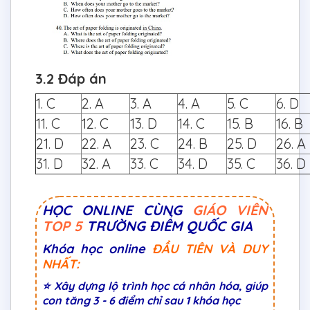
3.2 Đáp án
1. C
2. A
3. A
4. A
5. C
6. D
11. C
12. C
13. D
14. C
15. B
16. B
21. D
22. A
23. C
24. B
25. D
26. A
31. D
32. A
33. C
34. D
35. C
36. D
HỌC ONLINE CÙNG
GIÁO VIÊN
TOP 5
TRƯỜNG ĐIỂM QUỐC GIA
Khóa học online
ĐẦU TIÊN VÀ DUY
NHẤT:
⭐ Xây dựng lộ trình học cá nhân hóa, giúp
con tăng 3 - 6 điểm chỉ sau 1 khóa học