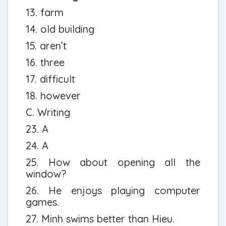
13. farm
14. old building
15. aren’t
16. three
17. difficult
18. however
C. Writing
23. A
24. A
25. How about opening all the
window?
26. He enjoys playing computer
games.
27. Minh swims better than Hieu.