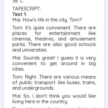
38. C
TAPESCRIPT:
Test 1:
Mai: How's life in the city. Tom?
Tom: It's quite convenient. There are
places for entertainment like
cinemas, theatres, and amusement
parks. There are also good schools
and universities.
Mai: Sounds great! I guess it is very
convenient to get around in big
cities.
Tom: Right. There are various means
of public transport like buses, trains,
and undergrounds.
Mai: So, l don't think you would like
living here in the country