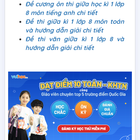
Đề cương ôn thi giữa học kì 1 lớp
8 môn tiếng anh chi tiết
Đề thi giữa kì 1 lớp 8 môn toán
và hướng dẫn giải chi tiết
Đề thi văn giữa kì 1 lớp 8 và
hướng dẫn giải chi tiết