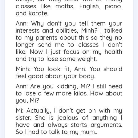
classes like maths, English, piano,
and karate.
Ann: Why don't you tell them your
interests and abilities, Minh? I talked
to my parents about this so they no
longer send me to classes I don't
like. Now I just focus on my health
and try to lose some weight.
Minh: You look fit, Ann. You should
feel good about your body.
Ann: Are you kidding, Mi? I still need
to lose a few more kilos. How about
you, Mi?
Mi: Actually, I don't get on with my
sister. She is jealous of anything I
have and always starts arguments.
So I had to talk to my mum...