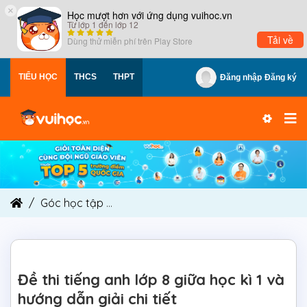
×
Học mượt hơn với ứng dụng vuihoc.vn
Từ lớp 1 đến lớp 12
Tải về
Dùng thử miễn phí trên
Play Store
TIỂU HỌC
THCS
THPT
Đăng nhập
Đăng ký
Góc học tập
Đề thi tiếng anh lớp 8 giữa học kì 1 
Đề thi tiếng anh lớp 8 giữa học kì 1 và
hướng dẫn giải chi tiết