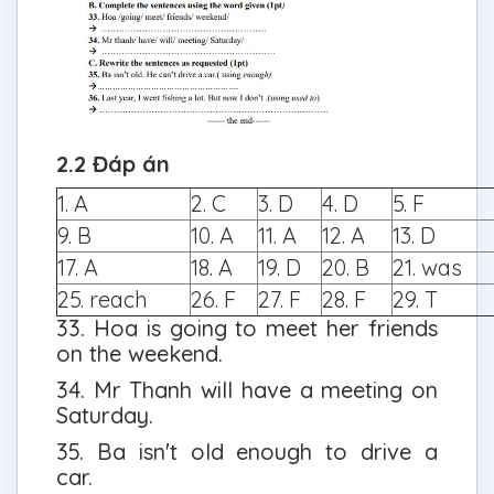
2.2 Đáp án
1. A
2. C
3. D
4. D
5. F
9. B
10. A
11. A
12. A
13. D
17. A
18. A
19. D
20. B
21. was
25. reach
26. F
27. F
28. F
29. T
33. Hoa is going to meet her friends
on the weekend.
34. Mr Thanh will have a meeting on
Saturday.
35. Ba isn't old enough to drive a
car.