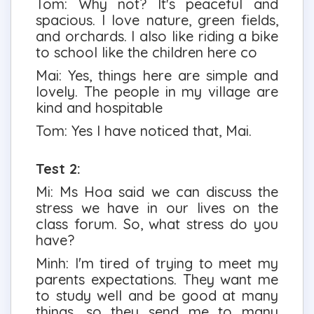
Tom: Why not? It's peaceful and
spacious. I love nature, green fields,
and orchards. I also like riding a bike
to school like the children here co
Mai: Yes, things here are simple and
lovely. The people in my village are
kind and hospitable
Tom: Yes I have noticed that, Mai.
Test 2:
Mi: Ms Hoa said we can discuss the
stress we have in our lives on the
class forum. So, what stress do you
have?
Minh: I'm tired of trying to meet my
parents expectations. They want me
to study well and be good at many
things, so they send me to many