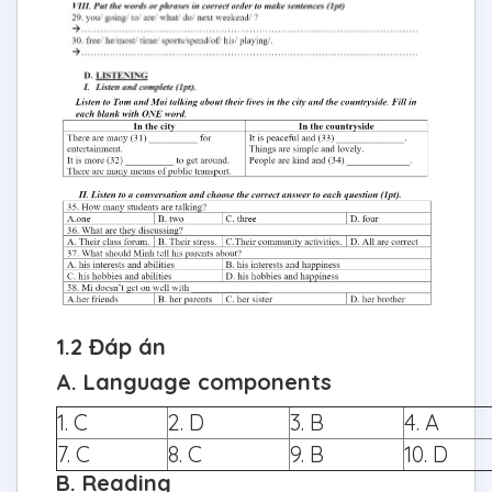
1.2 Đáp án
A. Language components
1. C
2. D
3. B
4. A
7. C
8. C
9. B
10. D
B. Reading